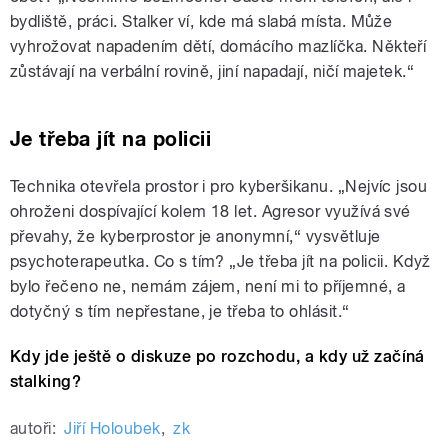
bydliště, práci. Stalker ví, kde má slabá místa. Může
vyhrožovat napadením dětí, domácího mazlíčka. Někteří
zůstávají na verbální rovině, jiní napadají, ničí majetek.“
Je třeba jít na policii
Technika otevřela prostor i pro kyberšikanu. „Nejvíc jsou
ohroženi dospívající kolem 18 let. Agresor využívá své
převahy, že kyberprostor je anonymní,“ vysvětluje
psychoterapeutka. Co s tím? „Je třeba jít na policii. Když
bylo řečeno ne, nemám zájem, není mi to příjemné, a
dotyčný s tím nepřestane, je třeba to ohlásit.“
Kdy jde ještě o diskuze po rozchodu, a kdy už začíná
stalking?
autoři:
Jiří Holoubek
,
zk