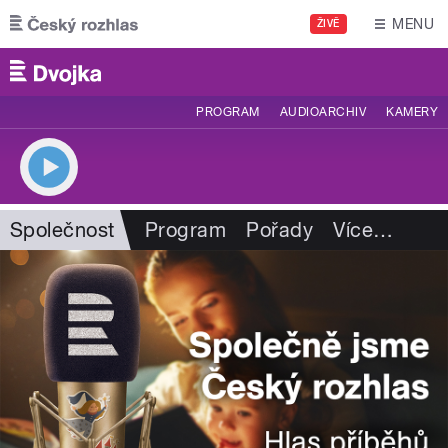
Přejít k hlavnímu obsahu
MENU
ŽIVĚ
PROGRAM
AUDIOARCHIV
KAMERY
Společnost
Program
Pořady
Více
…