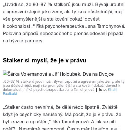
„Uvádí se, že 80–87 % stalkerů jsou muži. Bývají urputní
a agresivní stejně jako ženy, ale ty jsou důslednější, mají
vše promyšlenější a stalkování dokáží dovést
k dokonalosti,“ říká psychoterapeutka Jana Tamchynová.
Polovina případů nebezpečného pronásledování připadá
na bývalé partnery.
Stalker si myslí, že je v právu
„80–87 % stalkerů jsou muži. Bývají urputní a agresivní jako ženy, ale ty
jsou důslednější, mají vše promyšlenější a stalkování dokáží dovést k
dokonalosti,“ říká psychoterapeutka Jana Tamchynová
|
foto:
Khalil
Baalbaki
„Stalker často nevnímá, že dělá něco špatně. Zvlášťě
když je psychicky narušený. Má pocit, že je v právu, že
byl zrazen a opuštěn,“ říká Tamchynová. A jak se cítí
oběť? „Nesmírně bezmocně. Často mění telefon, ale i