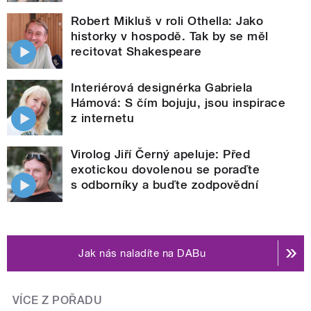
Robert Mikluš v roli Othella: Jako
historky v hospodě. Tak by se měl
recitovat Shakespeare
Interiérová designérka Gabriela
Hámová: S čím bojuju, jsou inspirace
z internetu
Virolog Jiří Černý apeluje: Před
exotickou dovolenou se poraďte
s odborníky a buďte zodpovědní
Jak nás naladíte na DABu
VÍCE Z POŘADU