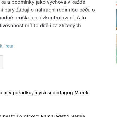
ika a podmínky jako výchova v každé
í páry žádají o náhradní rodinnou péči, o
hodně proškolení i zkontrolovaní. A to
ivovanost mít to dítě i za ztížených
ek
,
rota
není v pořádku, myslí si pedagog Marek
yn nestojí o otcovo kamarádství, varuje