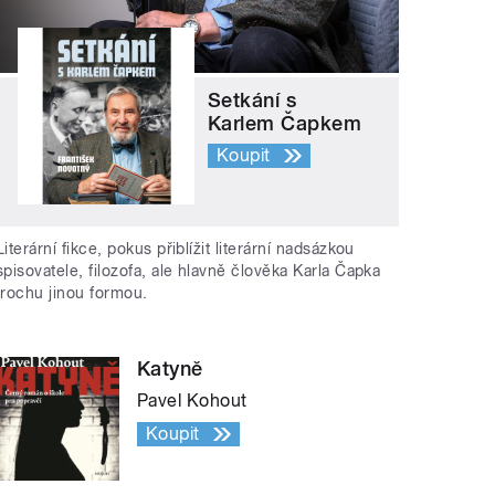
Setkání s
Karlem Čapkem
Koupit
Literární fikce, pokus přiblížit literární nadsázkou
spisovatele, filozofa, ale hlavně člověka Karla Čapka
trochu jinou formou.
Katyně
Pavel Kohout
Koupit