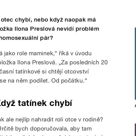
i otec chybí, nebo když naopak má
ožka Ilona Preslová nevidí problém
 homosexuální pár?
tá jako role maminek,“ říká v úvodu
ložka Ilona Preslová. „Za posledních 20
časní tatínkové si chtějí otcovství
se na něm podílet. Od počátku.“
dyž tatínek chybí
k ale nejlíp nahradit roli otce v rodině?
Určitě bych doporučovala, aby tam