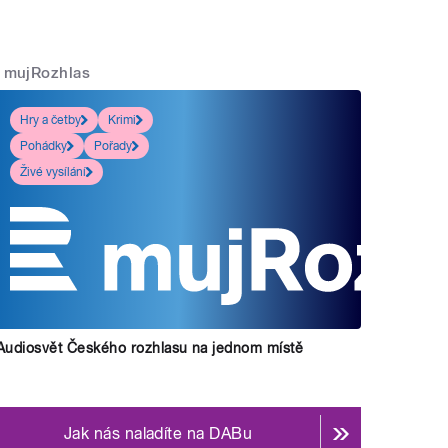
mujRozhlas
Hry a četby
Krimi
Pohádky
Pořady
Živé vysílání
Audiosvět Českého rozhlasu na jednom místě
Jak nás naladíte na DABu