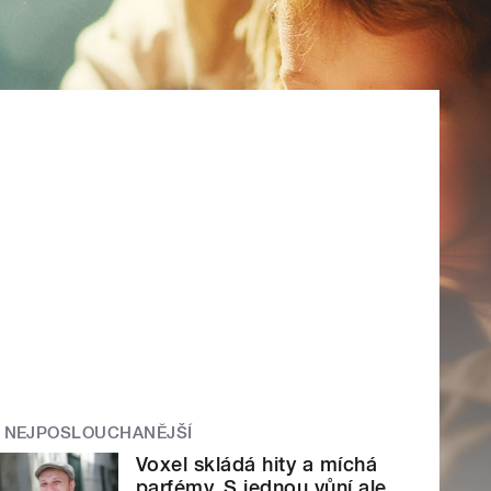
NEJPOSLOUCHANĚJŠÍ
Voxel skládá hity a míchá
parfémy. S jednou vůní ale