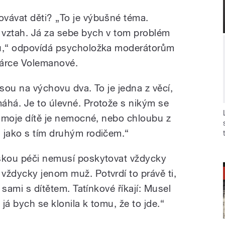
vávat děti? „To je výbušné téma.
 vztah. Já za sebe bych v tom problém
dů,“ odpovídá psycholožka moderátorům
Šárce Volemanové.
jsou na výchovu dva. To je jedna z věcí,
áhá. Je to úlevné. Protože s nikým se
e moje dítě je nemocné, nebo chloubu z
 jako s tím druhým rodičem.“
řskou péči nemusí poskytovat vždycky
vždycky jenom muž. Potvrdí to právě ti,
a sami s dítětem. Tatínkové říkají: Musel
já bych se klonila k tomu, že to jde.“