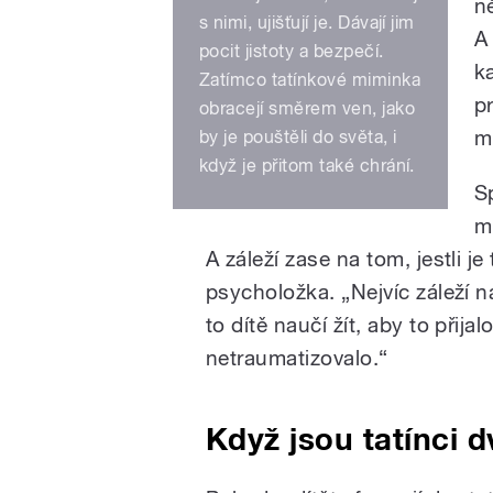
n
s nimi, ujišťují je. Dávají jim
A 
pocit jistoty a bezpečí.
ka
Zatímco tatínkové miminka
p
obracejí směrem ven, jako
m
by je pouštěli do světa, i
když je přitom také chrání.
Sp
m
A záleží zase na tom, jestli je
psycholožka. „Nejvíc záleží na
to dítě naučí žít, aby to přij
netraumatizovalo.“
Když jsou tatínci d