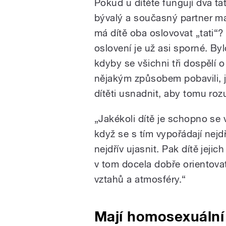
Pokud u dítěte fungují dva tat
bývalý a současný partner m
má dítě oba oslovovat „tati“?
oslovení je už asi sporné. Byl
kdyby se všichni tři dospělí 
nějakým způsobem pobavili, j
dítěti usnadnit, aby tomu roz
„Jakékoli dítě je schopno se 
když se s tím vypořádají nejdř
nejdřív ujasnit. Pak dítě jeji
v tom docela dobře orientova
vztahů a atmosféry.“
Mají homosexuální