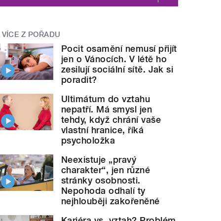
VÍCE Z POŘADU
Pocit osamění nemusí přijít
jen o Vánocích. V létě ho
zesilují sociální sítě. Jak si
poradit?
Ultimátum do vztahu
nepatří. Má smysl jen
tehdy, když chrání vaše
vlastní hranice, říká
psycholožka
Neexistuje „pravý
charakter“, jen různé
stránky osobnosti.
Nepohoda odhalí ty
nejhlouběji zakořeněné
Kariéra vs. vztah? Problém