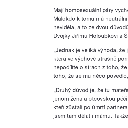
Mají homosexuální páry vycho
Málokdo k tomu má neutrální
neviděla, a to ze dvou důvo
Dvojky Jiřímu Holoubkovi a 
„Jednak je veliká výhoda, že 
která ve výchově strašně pom
nepodílíte o strach z toho, ž
toho, že se mu něco povedlo,
„Druhý důvod je, že tu mate
jenom žena a otcovskou péči 
kteří zůstali po úmrtí partner
jsem tam dělat i mámu. Takže 