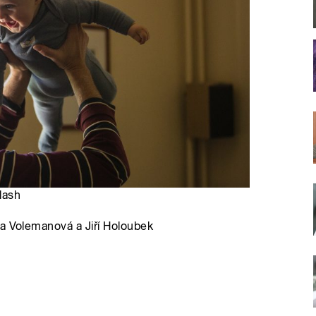
lash
ka Volemanová a Jiří Holoubek