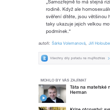
„Samozřejmě to má stejná riz
rodině. Když ale homosexuáln
svěření dítěte, jsou většinou 
taky ukazuje jejich velkou mot
podmínek.“
autoři:
Šárka Volemanová
,
Jiří Holoub
Všechny díly pořadu na mujRozhlas
MOHLO BY VÁS ZAJÍMAT
Táta na mateřské 
Herman
Krize otcovství: s