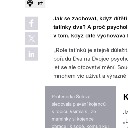
Jak se zachovat, když dítět
tatínky dva? A proč psychol
v tom, když dítě vychovává
„Role tatínků je stejně důleži
pořadu Dva na Dvojce psycho
let se ale otcovství mění. Sou
mnohem víc užívat a výrazně 
K
Profesorka Šulová
sledovala plavání kojenců
s rodiči. Všimla si, že
Ja
maminky si kojence
„
obracejí k sobě, komunikují