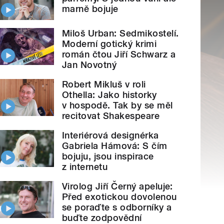
marně bojuje
Miloš Urban: Sedmikostelí.
Moderní gotický krimi
román čtou Jiří Schwarz a
Jan Novotný
Robert Mikluš v roli
Othella: Jako historky
v hospodě. Tak by se měl
recitovat Shakespeare
Interiérová designérka
Gabriela Hámová: S čím
bojuju, jsou inspirace
z internetu
Virolog Jiří Černý apeluje:
Před exotickou dovolenou
se poraďte s odborníky a
buďte zodpovědní