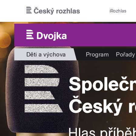
Přejít k hlavnímu obsahu
iRozhlas
Děti a výchova
Program
Pořady