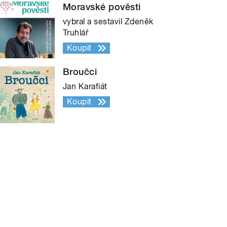
Moravské pověsti
vybral a sestavil Zdeněk
Truhlář
Koupit
Broučci
Jan Karafiát
Koupit