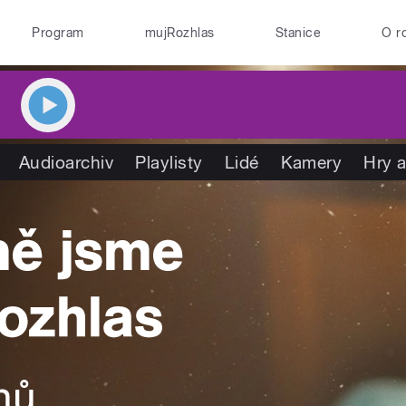
Program
mujRozhlas
Stanice
O r
Audioarchiv
Playlisty
Lidé
Kamery
Hry a