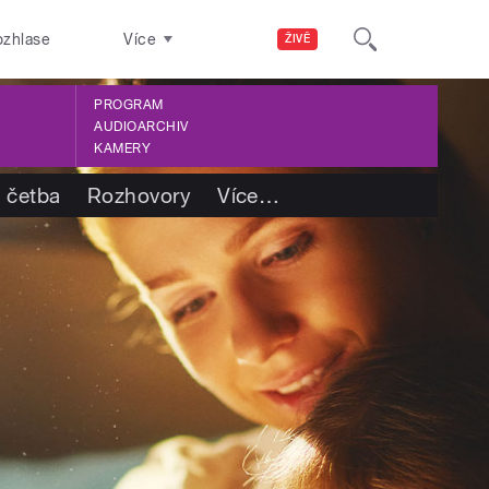
ozhlase
Více
ŽIVĚ
PROGRAM
AUDIOARCHIV
KAMERY
 četba
Rozhovory
Více
…