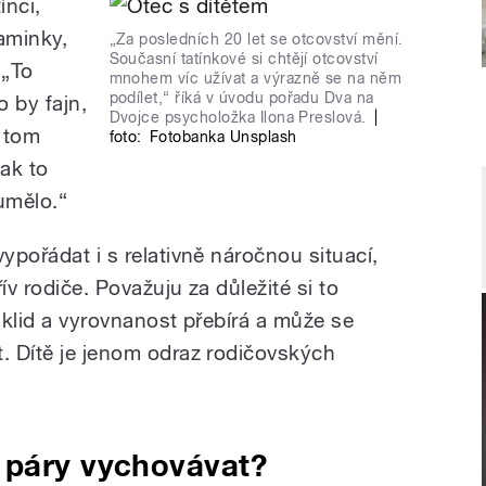
ínci,
aminky,
„Za posledních 20 let se otcovství mění.
Současní tatínkové si chtějí otcovství
 „To
mnohem víc užívat a výrazně se na něm
podílet,“ říká v úvodu pořadu Dva na
o by fajn,
Dvojce psycholožka Ilona Preslová.
|
o tom
foto:
Fotobanka Unsplash
ak to
umělo.“
vypořádat i s relativně náročnou situací,
ív rodiče. Považuju za důležité si to
ch klid a vyrovnanost přebírá a může se
t. Dítě je jenom odraz rodičovských
 páry vychovávat?