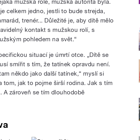
ějaká mužská role, mužská autorita byla.
je celkem jedno, jestli to bude strejda,
marád, trenér... Důležité je, aby dítě mělo
ravidelný kontakt s mužskou rolí, s
užským pohledem na svět.“
ecifickou situací je úmrtí otce. „Dítě se
usí smířit s tím, že tatínek opravdu není.
 tam někdo jako další tatínek,“ myslí si
 tom, jak to pojme širší rodina. Jak s tím
alo. A zároveň se tím dlouhodobě
va