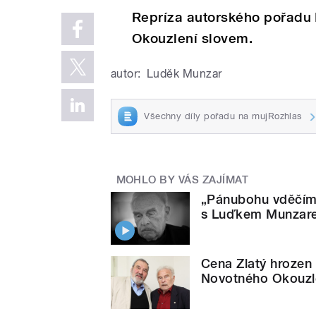
Repríza autorského pořadu
Okouzlení slovem.
autor:
Luděk Munzar
Všechny díly pořadu na mujRozhlas
MOHLO BY VÁS ZAJÍMAT
„Pánubohu vděčím 
s Luďkem Munzar
Cena Zlatý hrozen
Novotného Okouzl