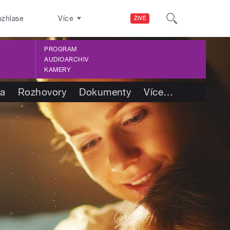
ozhlase
Více
ŽIVĚ
PROGRAM
AUDIOARCHIV
KAMERY
ba
Rozhovory
Dokumenty
Více
…