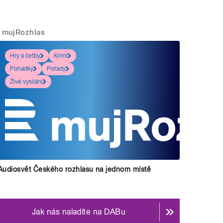
mujRozhlas
Hry a četby
Krimi
Pohádky
Pořady
Živé vysílání
Audiosvět Českého rozhlasu na jednom místě
Jak nás naladíte na DABu