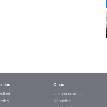
zhlas
O nás
ysílání
Jak nás naladíte
rchiv
Nápověda