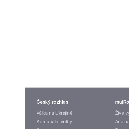
Český rozhlas
mujRo
Válka na Ukrajině
Živé v
Komunální volby
Audioa