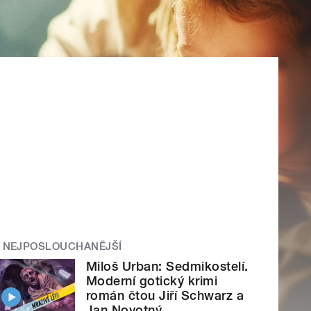
NEJPOSLOUCHANĚJŠÍ
Miloš Urban: Sedmikostelí.
Moderní gotický krimi
román čtou Jiří Schwarz a
Jan Novotný