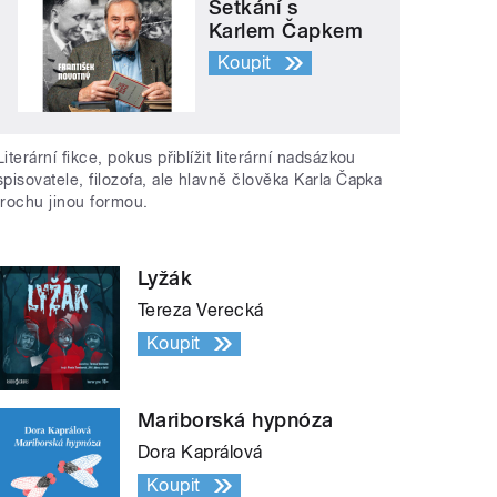
Setkání s
Karlem Čapkem
Koupit
Literární fikce, pokus přiblížit literární nadsázkou
spisovatele, filozofa, ale hlavně člověka Karla Čapka
trochu jinou formou.
Lyžák
Tereza Verecká
Koupit
Mariborská hypnóza
Dora Kaprálová
Koupit