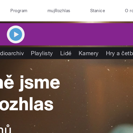
Program
mujRozhlas
Stanice
O r
dioarchiv
Playlisty
Lidé
Kamery
Hry a čet