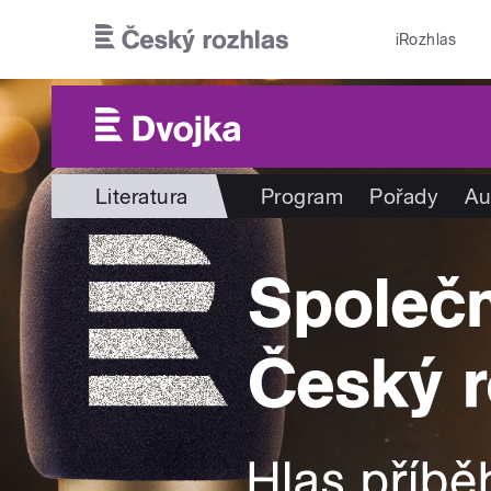
Přejít k hlavnímu obsahu
iRozhlas
Literatura
Program
Pořady
Au