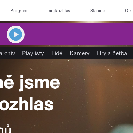
Program
mujRozhlas
Stanice
O r
archiv
Playlisty
Lidé
Kamery
Hry a četba