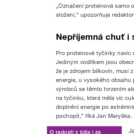
„
Označení proteinová samo o 
složení,“ upozorňuje redakto
Nepříjemná chuť i
Pro proteinové tyčinky navíc n
Jediným vodítkem jsou obecná
že je zdrojem bílkovin, musí
energie, u vysokého obsahu 
výrobců se těmto tvrzením al
na tyčinku, která měla víc cuk
doplnění energie po extrémní
pochopit,“ říká Jan Maryška.
J
O radosti z jídla i ze