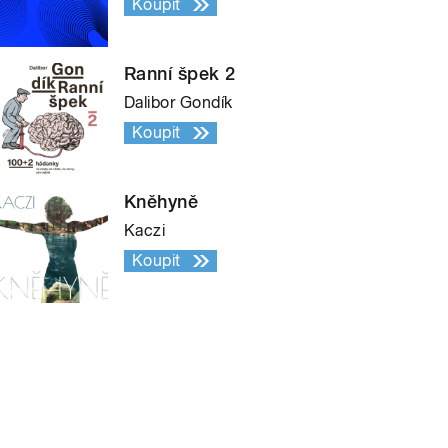
Koupit
Ranní špek 2
Dalibor Gondík
Koupit
Kněhyně
Kaczi
Koupit