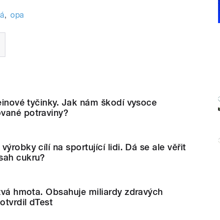
vá
,
opa
teinové tyčinky. Jak nám škodí vysoce
vané potraviny?
ýrobky cílí na sportující lidi. Dá se ale věřit
sah cukru?
rtvá hmota. Obsahuje miliardy zdravých
tvrdil dTest