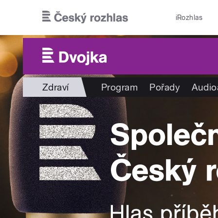
Přejít k hlavnímu obsahu
iRozhlas
Zdraví
Program
Pořady
Audio