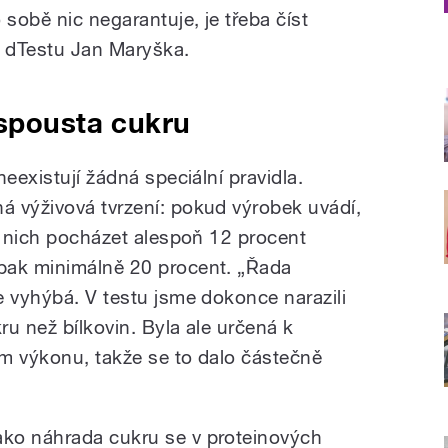
sobě nic negarantuje, je třeba číst
r dTestu Jan Maryška.
 spousta cukru
eexistují žádná speciální pravidla.
 výživová tvrzení: pokud výrobek uvádí,
 z nich pocházet alespoň 12 procent
pak minimálně 20 procent. „Řada
e vyhýbá. V testu jsme dokonce narazili
ru než bílkovin. Byla ale určená k
m výkonu, takže se to dalo částečně
ako náhrada cukru se v proteinových