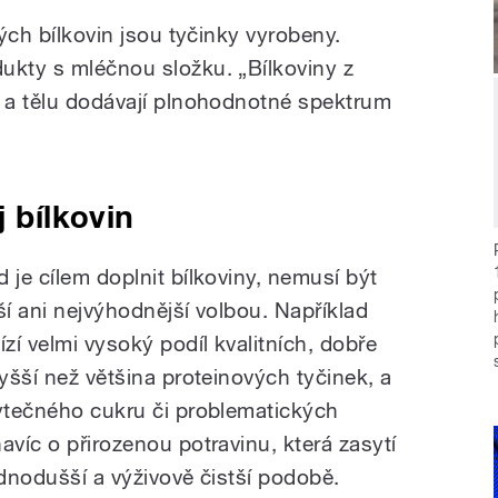
kých bílkovin jsou tyčinky vyrobeny.
ukty s mléčnou složku. „Bílkoviny z
a a tělu dodávají plnohodnotné spektrum
j bílkovin
 je cílem doplnit bílkoviny, nemusí být
ší ani nejvýhodnější volbou. Například
zí velmi vysoký podíl kvalitních, dobře
vyšší než většina proteinových tyčinek, a
bytečného cukru či problematických
avíc o přirozenou potravinu, která zasytí
ednodušší a výživově čistší podobě.