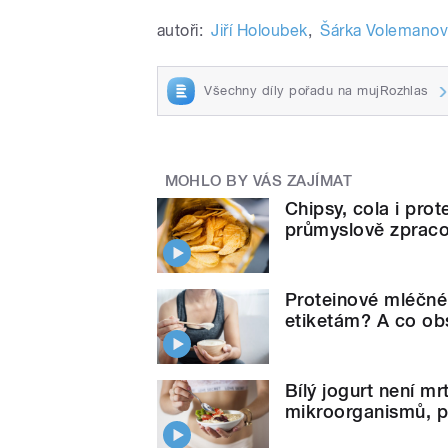
autoři:
Jiří Holoubek
,
Šárka Volemano
Všechny díly pořadu na mujRozhlas
MOHLO BY VÁS ZAJÍMAT
Chipsy, cola i pro
průmyslově zpraco
Proteinové mléčné v
etiketám? A co ob
Bílý jogurt není m
mikroorganismů, po