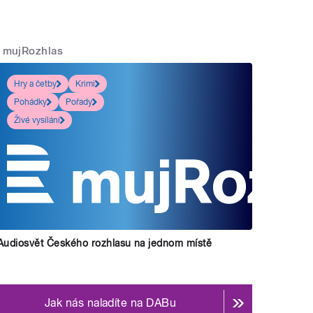
mujRozhlas
Hry a četby
Krimi
Pohádky
Pořady
Živé vysílání
Audiosvět Českého rozhlasu na jednom místě
Jak nás naladíte na DABu