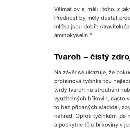
Všímat by si měli i toho, z ja
Přednost by měly dostat prod
mléka jsou dobře stravitelné
aminokyselin.“
Tvaroh – čistý zdro
Na závěr se ukazuje, že pokud
proteinová tyčinka tou nejlep
tvrdý tvaroh na strouhání nabí
využitelných bílkovin, často 
to bez přidaných sladidel, z
náhrad. Oproti tyčinkám jde n
a poskytne tělu bílkoviny v j