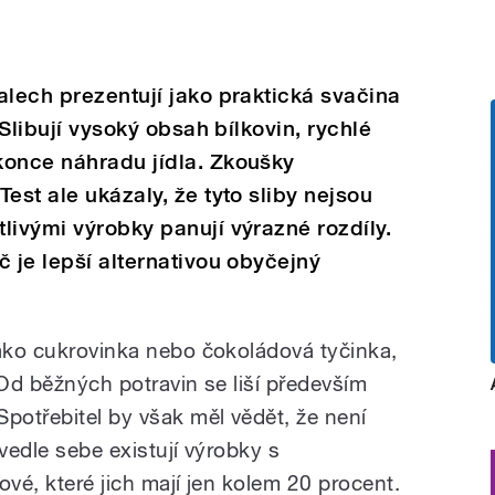
alech prezentují jako praktická svačina
 Slibují vysoký obsah bílkovin, rychlé
konce náhradu jídla. Zkoušky
est ale ukázaly, že tyto sliby nejsou
livými výrobky panují výrazné rozdíly.
č je lepší alternativou obyčejný
jako cukrovinka nebo čokoládová tyčinka,
 Od běžných potravin se liší především
otřebitel by však měl vědět, že není
 vedle sebe existují výrobky s
kové, které jich mají jen kolem 20 procent.