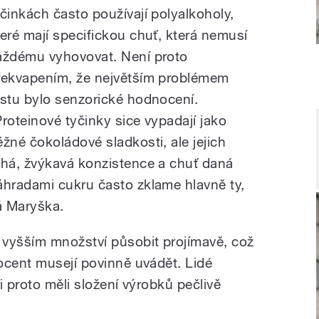
yčinkách často používají polyalkoholy,
teré mají specifickou chuť, která nemusí
aždému vyhovovat. Není proto
řekvapením, že největším problémem
estu bylo senzorické hodnocení.
Proteinové tyčinky sice vypadají jako
ěžné čokoládové sladkosti, ale jejich
uhá, žvýkavá konzistence a chuť daná
áhradami cukru často zklame hlavně ty,
ká Maryška.
 vyšším množství působit projímavě, což
ocent musejí povinně uvádět. Lidé
i proto měli složení výrobků pečlivě