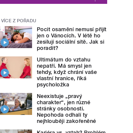
VÍCE Z POŘADU
Pocit osamění nemusí přijít
jen o Vánocích. V létě ho
zesilují sociální sítě. Jak si
poradit?
Ultimátum do vztahu
nepatří. Má smysl jen
tehdy, když chrání vaše
vlastní hranice, říká
psycholožka
Neexistuje „pravý
charakter“, jen různé
stránky osobnosti.
Nepohoda odhalí ty
nejhlouběji zakořeněné
Kariéra vs. vztah? Problém