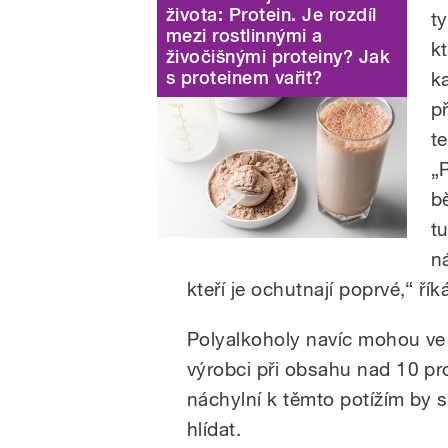
života: Protein. Je rozdíl
t
mezi rostlinnými a
k
živočišnými proteiny? Jak
s proteinem vařit?
k
p
t
„
b
t
n
kteří je ochutnají poprvé,“ ří
Polyalkoholy navíc mohou ve
výrobci při obsahu nad 10 pr
náchylní k těmto potížím by s
hlídat.