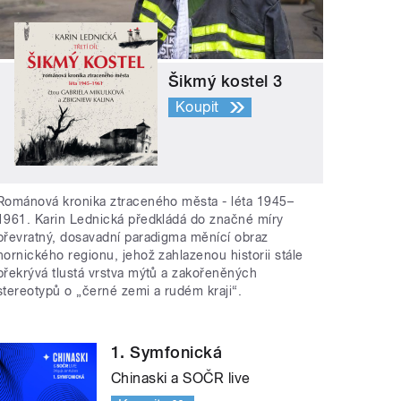
Šikmý kostel 3
Koupit
Románová kronika ztraceného města - léta 1945–
1961. Karin Lednická předkládá do značné míry
převratný, dosavadní paradigma měnící obraz
hornického regionu, jehož zahlazenou historii stále
překrývá tlustá vrstva mýtů a zakořeněných
stereotypů o „černé zemi a rudém kraji“.
1. Symfonická
Chinaski a SOČR live