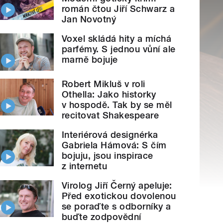
román čtou Jiří Schwarz a
Jan Novotný
Voxel skládá hity a míchá
parfémy. S jednou vůní ale
marně bojuje
Robert Mikluš v roli
Othella: Jako historky
v hospodě. Tak by se měl
recitovat Shakespeare
Interiérová designérka
Gabriela Hámová: S čím
bojuju, jsou inspirace
z internetu
Virolog Jiří Černý apeluje:
Před exotickou dovolenou
se poraďte s odborníky a
buďte zodpovědní