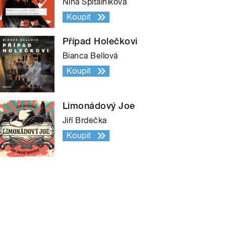
Nina Špitálníková
Koupit
Případ Holečkovi
Bianca Bellová
Koupit
Limonádový Joe
Jiří Brdečka
Koupit