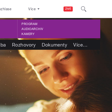
ozhlase
Více
ŽIVĚ
PROGRAM
AUDIOARCHIV
KAMERY
tba
Rozhovory
Dokumenty
Více
…