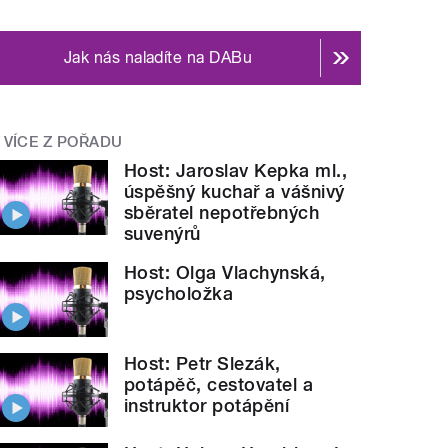
Jak nás naladíte na DABu
VÍCE Z POŘADU
Host: Jaroslav Kepka ml.,
úspěšný kuchař a vášnivý
sběratel nepotřebných
suvenýrů
Host: Olga Vlachynská,
psycholožka
Host: Petr Slezák,
potápěč, cestovatel a
instruktor potápění