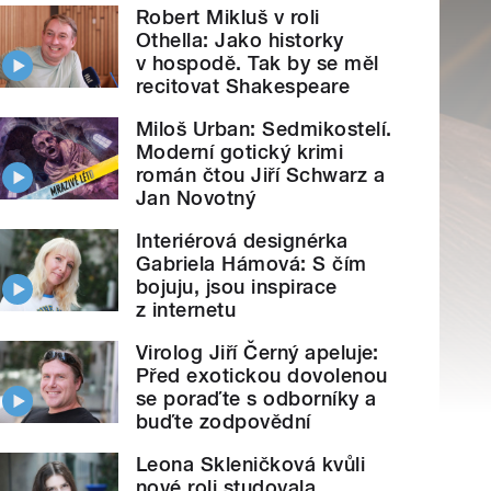
Robert Mikluš v roli
Othella: Jako historky
v hospodě. Tak by se měl
recitovat Shakespeare
Miloš Urban: Sedmikostelí.
Moderní gotický krimi
román čtou Jiří Schwarz a
Jan Novotný
Interiérová designérka
Gabriela Hámová: S čím
bojuju, jsou inspirace
z internetu
Virolog Jiří Černý apeluje:
Před exotickou dovolenou
se poraďte s odborníky a
buďte zodpovědní
Leona Skleničková kvůli
nové roli studovala