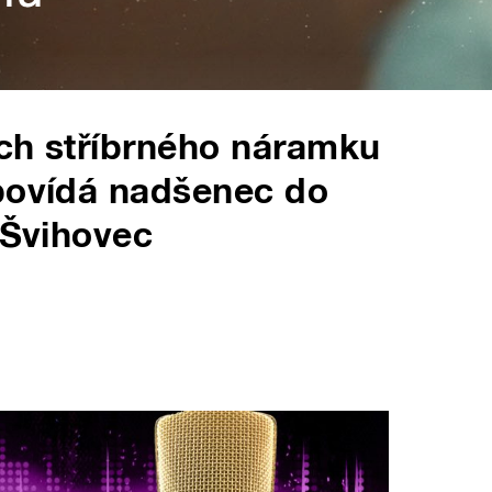
ách stříbrného náramku
dpovídá nadšenec do
 Švihovec