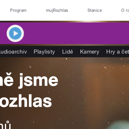
Program
mujRozhlas
Stanice
O r
udioarchiv
Playlisty
Lidé
Kamery
Hry a če