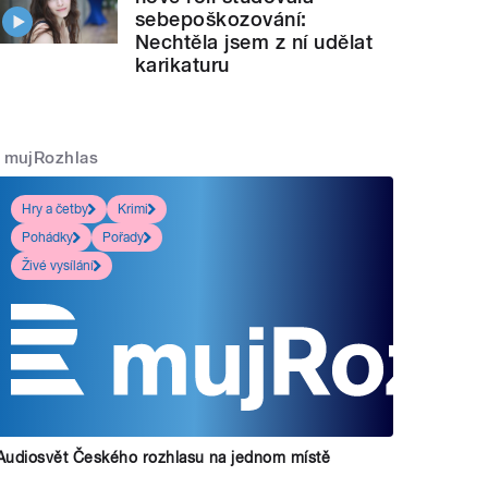
sebepoškozování:
Nechtěla jsem z ní udělat
karikaturu
mujRozhlas
Hry a četby
Krimi
Pohádky
Pořady
Živé vysílání
Audiosvět Českého rozhlasu na jednom místě