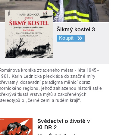
Šikmý kostel 3
Koupit
Románová kronika ztraceného města - léta 1945–
1961. Karin Lednická předkládá do značné míry
převratný, dosavadní paradigma měnící obraz
hornického regionu, jehož zahlazenou historii stále
překrývá tlustá vrstva mýtů a zakořeněných
stereotypů o „černé zemi a rudém kraji“.
Svědectví o životě v
KLDR 2