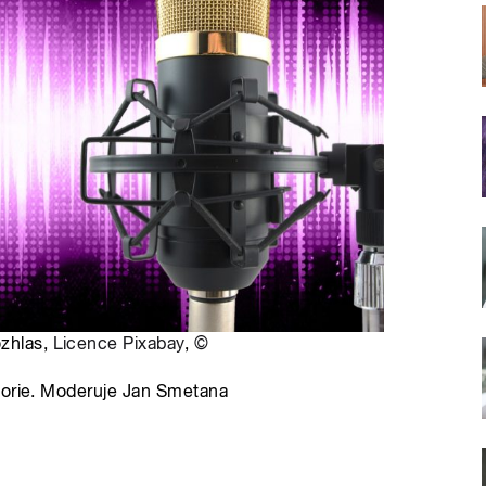
ozhlas,
Licence Pixabay
,
©
torie. Moderuje Jan Smetana