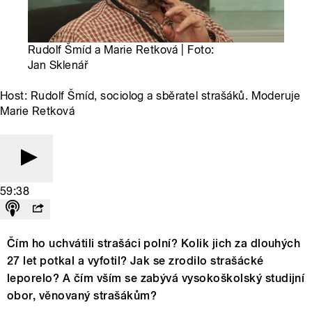
Rudolf Šmíd a Marie Retková | Foto:
Jan Sklenář
Host: Rudolf Šmíd, sociolog a sběratel strašáků. Moderuje
Marie Retková
59:38
Čím ho uchvátili strašáci polní? Kolik jich za dlouhých
27 let potkal a vyfotil? Jak se zrodilo strašácké
leporelo? A čím vším se zabývá vysokoškolský studijní
obor, věnovaný strašákům?