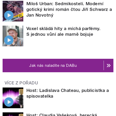
Miloš Urban: Sedmikostelí. Moderní
gotický krimi román čtou Jiří Schwarz a
Jan Novotný
Voxel skládá hity a míchá parfémy.
S jednou vůní ale marně bojuje
Jak nás naladíte na DABu
VÍCE Z POŘADU
Host: Ladislava Chateau, publicistka a
spisovatelka
Host: Claudia Vašeková, herecká