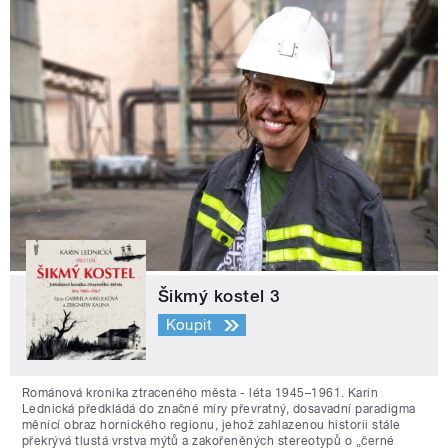
Šikmý kostel 3
Koupit
Románová kronika ztraceného města - léta 1945–1961. Karin
Lednická předkládá do značné míry převratný, dosavadní paradigma
měnící obraz hornického regionu, jehož zahlazenou historii stále
překrývá tlustá vrstva mýtů a zakořeněných stereotypů o „černé