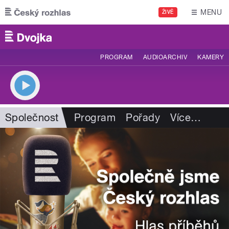
Přejít k hlavnímu obsahu
MENU
ŽIVĚ
PROGRAM
AUDIOARCHIV
KAMERY
Společnost
Program
Pořady
Více
…