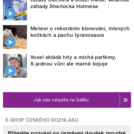
záhady Sherlocka Holmese
Meteor o rekordním klonování, mlsných
kočkách a pachu tyranosaura
Voxel skládá hity a míchá parfémy.
S jednou vůní ale marně bojuje
Jak nás naladíte na DABu
E-SHOP ČESKÉHO ROZHLASU
Přijměte pozvání na úsměvný doušek moudré