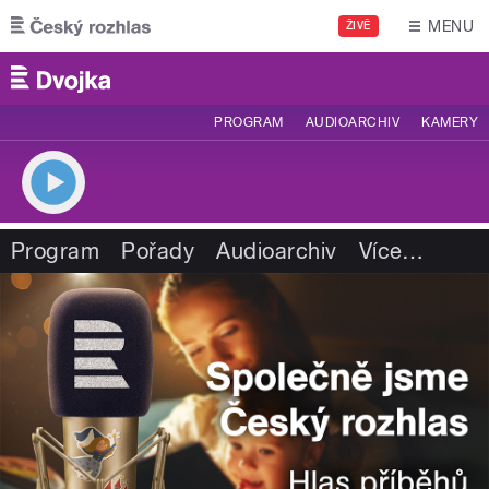
Přejít k hlavnímu obsahu
MENU
ŽIVĚ
PROGRAM
AUDIOARCHIV
KAMERY
Program
Pořady
Audioarchiv
Více
…