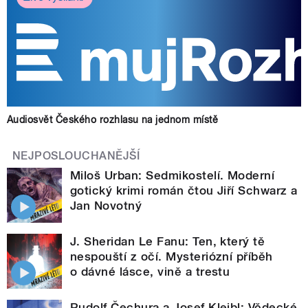
Audiosvět Českého rozhlasu na jednom místě
NEJPOSLOUCHANĚJŠÍ
Miloš Urban: Sedmikostelí. Moderní
gotický krimi román čtou Jiří Schwarz a
Jan Novotný
J. Sheridan Le Fanu: Ten, který tě
nespouští z očí. Mysteriózní příběh
o dávné lásce, vině a trestu
Rudolf Čechura a Josef Kleibl: Vědecké