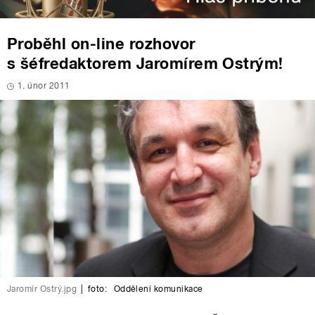
Proběhl on-line rozhovor
s šéfredaktorem Jaromírem Ostrým!
1. únor 2011
Jaromír Ostrý.jpg
|
foto:
Oddělení komunikace