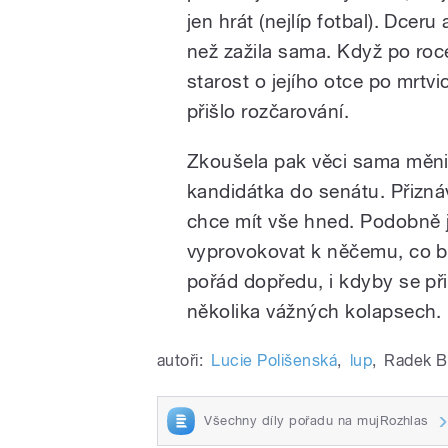
jen hrát (nejlíp fotbal). Dcer
než zažila sama. Když po roc
starost o jejího otce po mrtvic
přišlo rozčarování.
Zkoušela pak věci sama měnit
kandidátka do senátu. Přiznáv
chce mít vše hned. Podobně je
vyprovokovat k něčemu, co by j
pořád dopředu, i kdyby se při
několika vážných kolapsech.
autoři:
Lucie Polišenská
,
lup
,
Radek B
Všechny díly pořadu na mujRozhlas