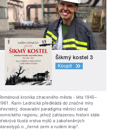
Šikmý kostel 3
Koupit
Románová kronika ztraceného města - léta 1945–
1961. Karin Lednická předkládá do značné míry
převratný, dosavadní paradigma měnící obraz
hornického regionu, jehož zahlazenou historii stále
překrývá tlustá vrstva mýtů a zakořeněných
stereotypů o „černé zemi a rudém kraji“.