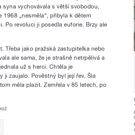
u a syna vychovávala s větší svobodou,
e 1968 „nesměla“, přibyla k dětem
i. Po revoluci ji posedla euforie. Brzy ale
. Třeba jako pražská zastupitelka nebo
ala ale sama, že je strašně netrpělivá a
dnala už s herci. Chtěla je
i zaujalo. Pověstný byl její řev. Šla
tom měla plazit. Zemřela v 85 letech, po
rož