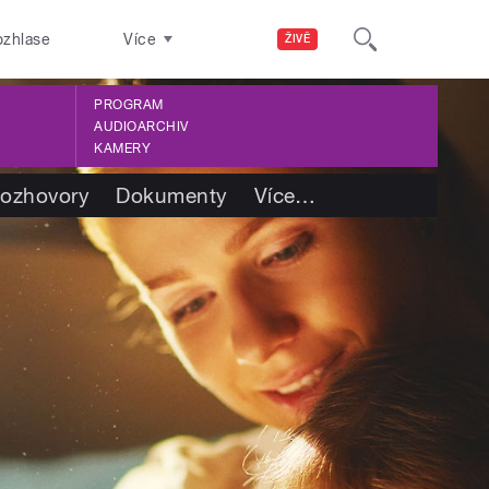
ozhlase
Více
ŽIVĚ
PROGRAM
AUDIOARCHIV
KAMERY
ozhovory
Dokumenty
Více
…