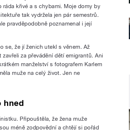
o ráda křivé a s chybami. Moje domy by
hitektuře tak vydržela jen pár semestrů.
le pravděpodobně poznamenal i její
lo se, že jí ženich utekl s věnem. Až
et zavřeli za převádění dětí emigrantů. Ani
krátkém manželství s fotografem Karlem
měla muže na celý život. Jen ne
o hned
ministku. Připouštěla, že žena muže
e jsou méně zodpovědní a chtějí si pořád