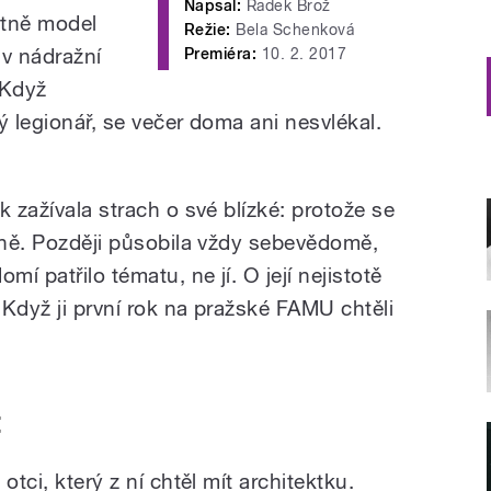
Napsal:
Radek Brož
stně model
Režie:
Bela Schenková
 v nádražní
Premiéra:
10. 2. 2017
 Když
ý legionář, se večer doma ani nesvlékal.
k zažívala strach o své blízké: protože se
a ně. Později působila vždy sebevědomě,
mí patřilo tématu, ne jí. O její nejistotě
Když ji první rok na pražské FAMU chtěli
t
otci, který z ní chtěl mít architektku.