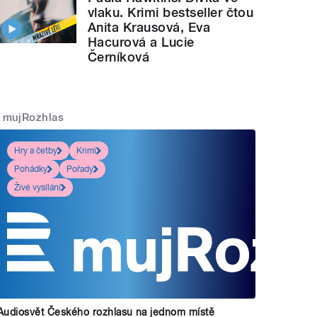
vlaku. Krimi bestseller čtou
Anita Krausová, Eva
Hacurová a Lucie
Černíková
mujRozhlas
Hry a četby
Krimi
Pohádky
Pořady
Živé vysílání
Audiosvět Českého rozhlasu na jednom místě