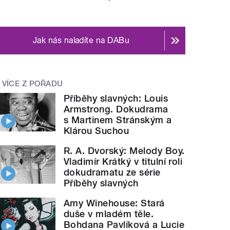
Jak nás naladíte na DABu
VÍCE Z POŘADU
Příběhy slavných: Louis
Armstrong. Dokudrama
s Martinem Stránským a
Klárou Suchou
R. A. Dvorský: Melody Boy.
Vladimír Krátký v titulní roli
dokudramatu ze série
Příběhy slavných
Amy Winehouse: Stará
duše v mladém těle.
Bohdana Pavlíková a Lucie