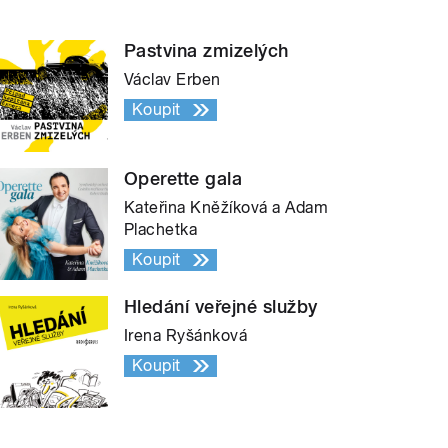
Pastvina zmizelých
Václav Erben
Koupit
Operette gala
Kateřina Kněžíková a Adam
Plachetka
Koupit
Hledání veřejné služby
Irena Ryšánková
Koupit