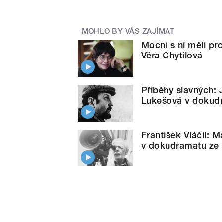
MOHLO BY VÁS ZAJÍMAT
Mocní s ní měli p
Věra Chytilová
Příběhy slavných: J
Lukešová v dokudr
František Vláčil: 
v dokudramatu ze 