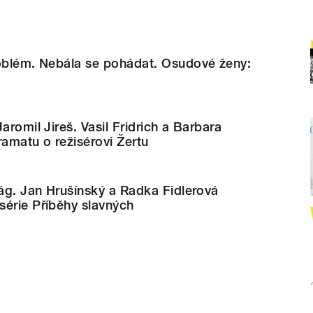
roblém. Nebála se pohádat. Osudové ženy:
aromil Jireš. Vasil Fridrich a Barbara
amatu o režisérovi Žertu
Mág. Jan Hrušínský a Radka Fidlerová
série Příběhy slavných