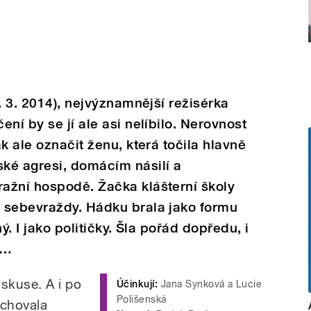
. 3. 2014), nejvýznamnější režisérka
ní by se jí ale asi nelíbilo. Nerovnost
k ale označit ženu, která točila hlavně
ké agresi, domácím násilí a
ažní hospodě. Žačka klášterní školy
 sebevraždy. Hádku brala jako formu
ý. I jako političky. Šla pořád dopředu, i
t…
iskuse. A i po
Účinkují:
Jana Synková a Lucie
Polišenská
 chovala