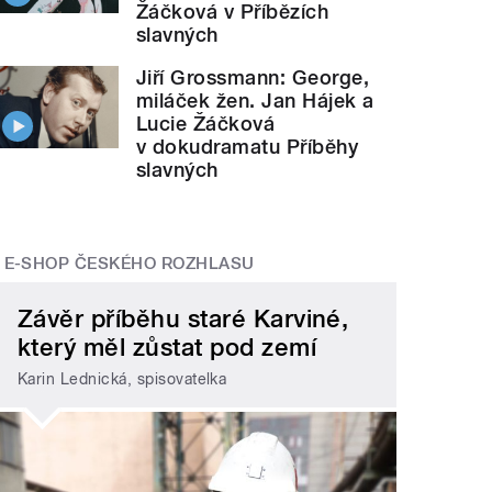
Žáčková v Příbězích
slavných
Jiří Grossmann: George,
miláček žen. Jan Hájek a
Lucie Žáčková
v dokudramatu Příběhy
slavných
E-SHOP ČESKÉHO ROZHLASU
Závěr příběhu staré Karviné,
který měl zůstat pod zemí
Karin Lednická, spisovatelka