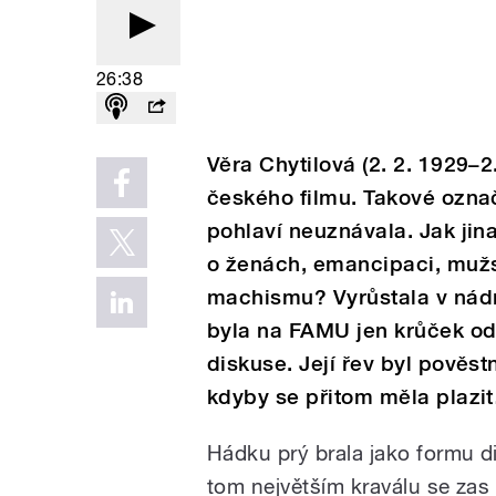
26:38
Věra Chytilová (2. 2. 1929–2
českého filmu. Takové označe
pohlaví neuznávala. Jak jina
o ženách, emancipaci, mužs
machismu? Vyrůstala v nádr
byla na FAMU jen krůček od
diskuse. Její řev byl pověstn
kdyby se přitom měla plazi
Hádku prý brala jako formu d
tom největším kraválu se zas