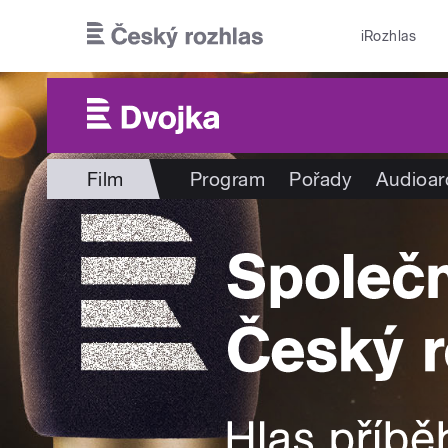
Přejít k hlavnímu obsahu
iRozhlas
Film
Program
Pořady
Audioar