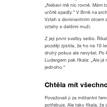
„Nebaví mě nic rovně. Mám t
určitě spadly.“ V Brně na arc
Vztah s dominantním otcem a
vztahy s dalšími muži.
Z její první svatby sešlo. Říka
později zjistila, že ho na 10 l
druhý pokus ale nevyšel. Po 
Ludwigem pak říkala: „Ale já 
jednoho.“
Chtěla mít všechn
Považovali ji za militantní fe
potřebuje. Ale taky říkala, ž