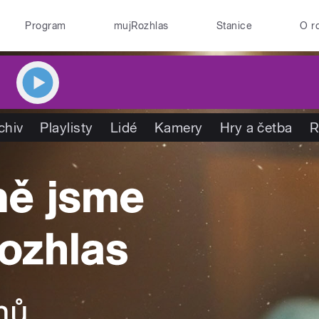
Program
mujRozhlas
Stanice
O r
chiv
Playlisty
Lidé
Kamery
Hry a četba
R