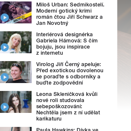
Miloš Urban: Sedmikostelí.
Moderní gotický krimi
román čtou Jiří Schwarz a
Jan Novotný
Interiérová designérka
Gabriela Hámová: S čím
bojuju, jsou inspirace
z internetu
Virolog Jiří Černý apeluje:
Před exotickou dovolenou
se poraďte s odborníky a
buďte zodpovědní
Leona Skleničková kvůli
nové roli studovala
sebepoškozování:
Nechtěla jsem z ní udělat
karikaturu
Paula Hawkins: Dívka ve