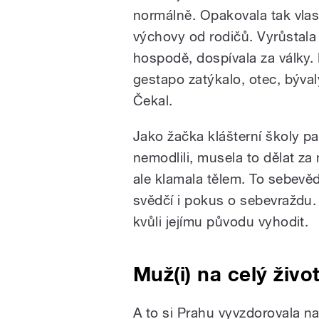
normálně. Opakovala tak vla
výchovy od rodičů. Vyrůstala
hospodě, dospívala za války.
gestapo zatýkalo, otec, býval
Čekal.
Jako žačka klášterní školy pa
nemodlili, musela to dělat z
ale klamala tělem. To sebevědo
svědčí i pokus o sebevraždu. 
kvůli jejímu původu vyhodit.
Muž(i) na celý živo
A to si Prahu vyvzdorovala na 