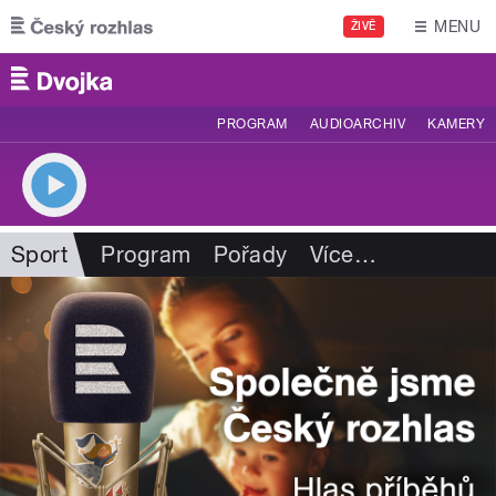
Přejít k hlavnímu obsahu
MENU
ŽIVĚ
PROGRAM
AUDIOARCHIV
KAMERY
Sport
Program
Pořady
Více
…