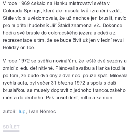
V roce 1969 čekalo na Hanku mistrovství světa v
Coloradu Springs, které ale musela kvůli zranění vzdát.
Stále víc si uvědomovala, že už nechce jen bruslit, navíc
pro ní přítel hudebník Jiří Štaidl znamenal víc. Dokonce
hodila své brusle do coloradského jezera a odešla z
reprezentace s tím, že se bude živit už jen v lední revui
Holiday on Ice.
V roce 1972 se svěřila novinářům, že ještě dvě sezóny a
zmizí z ledu definitivně. Plánovali svatbu a Hanka toužila
po tom, že bude dva dny a dvě noci pouze spát. Milovala
rychlá auta, byl večer 31 března 1972 a spolu s další
bruslařkou se musely dopravit z jednoho francouzského
města do druhého. Pak přišel déšť, mlha a kamion…
autoři:
lup
,
Ivan Němec