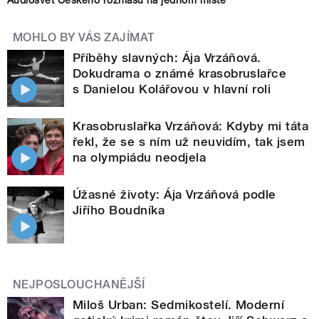
MOHLO BY VÁS ZAJÍMAT
Příběhy slavných: Ája Vrzáňová.
Dokudrama o známé krasobruslařce
s Danielou Kolářovou v hlavní roli
Krasobruslařka Vrzáňová: Kdyby mi táta
řekl, že se s ním už neuvidím, tak jsem
na olympiádu neodjela
Úžasné životy: Ája Vrzáňová podle
Jiřího Boudníka
NEJPOSLOUCHANĚJŠÍ
Miloš Urban: Sedmikostelí. Moderní