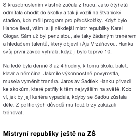
S krasobruslením vlastně začala z trucu. Jako čtyřletá
odmítala chodit do školky a tak ji vozili na štvanický
stadion, kde měli program pro předškoláky. Když bylo
Hance šest, všiml si ji někdejší mistr republiky Karel
Glogar. Sám už byl penzistou, ale taky žádaným trenérem
a hledačem talentů, který objevil i Áju Vrzáňovou. Hanka
svůj první závod vyhrála, když jí bylo teprve 10.
Na ledě byla denně 3 až 4 hodiny, k tomu škola, balet,
klavír a němčina. Jakmile výkonnostně povyrostla,
musela vyměnit trenéra. Jaroslav Sadílek Hanku přivedl
ke skokům, které patřily k těm nejvyšším na světě. Kdo
ví, jak by její kariéra vypadala, kdyby se Sáďou zůstala
déle. Z politických důvodů mu totiž brzy zakázali
trénovat.
Mistryní republiky ještě na ZŠ