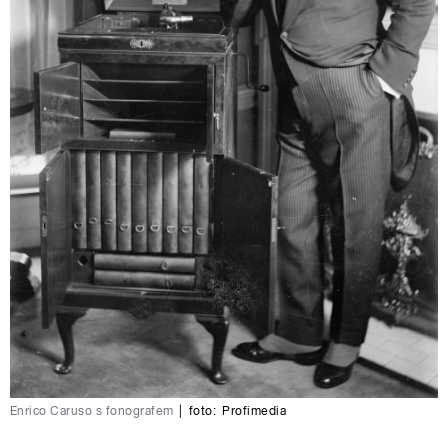
Enrico Caruso s fonografem
|
foto:
Profimedia