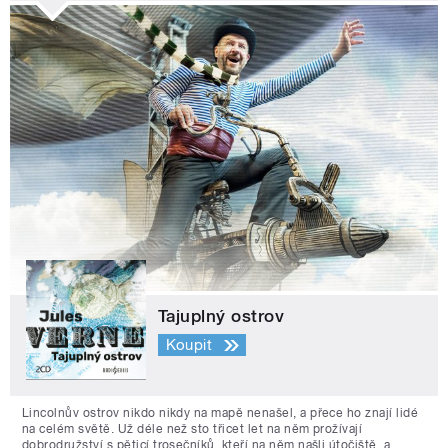
Tajuplný ostrov
Koupit
Lincolnův ostrov nikdo nikdy na mapě nenašel, a přece ho znají lidé
na celém světě. Už déle než sto třicet let na něm prožívají
dobrodružství s pěticí trosečníků, kteří na něm našli útočiště, a