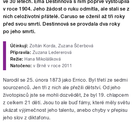
ve 30 letech. Ema Destinnová s ním poprvé vystoupila
v roce 1904. Jeho žádost o ruku odmítla, ale stali se z
nich celoživotní přátelé. Caruso se oženil až tři roky
před svou smrtí. Destinnová se provdala dva roky
po jeho smrti.
Účinkují:
Zoltán Korda, Zuzana Ščerbová
Připravila:
Zuzana Ledererová
Režie:
Hana Mikolášková
Natočeno:
v Brně v roce 2011
Narodil se 25. února 1873 jako Errico. Byl třetí ze sedmi
sourozenců. Jen tři z nich ale přežili dětství. Od jeho
životopisců jste se mohli dozvědět, že byl 19. chlapcem
z celkem 21 dětí. Jsou to ale buď fámy, které měly světu
ukázat výjimečnost jeho talentu, anebo chyby v přepisu
jeho slov z diktafonu.