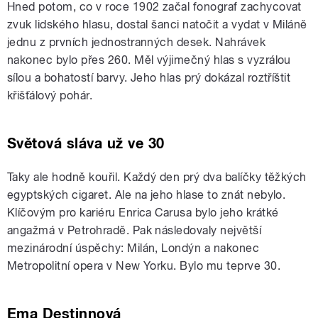
Hned potom, co v roce 1902 začal fonograf zachycovat
zvuk lidského hlasu, dostal šanci natočit a vydat v Miláně
jednu z prvních jednostranných desek. Nahrávek
nakonec bylo přes 260. Měl výjimečný hlas s vyzrálou
sílou a bohatostí barvy. Jeho hlas prý dokázal roztříštit
křišťálový pohár.
Světová sláva už ve 30
Taky ale hodně kouřil. Každý den prý dva balíčky těžkých
egyptských cigaret. Ale na jeho hlase to znát nebylo.
Klíčovým pro kariéru Enrica Carusa bylo jeho krátké
angažmá v Petrohradě. Pak následovaly největší
mezinárodní úspěchy: Milán, Londýn a nakonec
Metropolitní opera v New Yorku. Bylo mu teprve 30.
Ema Destinnová