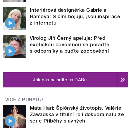
Interiérová designérka Gabriela
Hámová: S čím bojuju, jsou inspirace
z internetu
Virolog Jiří Černý apeluje: Před
exotickou dovolenou se poraďte
s odborníky a buďte zodpovědní
Jak nás naladíte na DABu
VÍCE Z POŘADU
Mata Hari: Špiónský životopis. Valérie
Zawadská v titulní roli dokudramatu ze
série Příběhy slavných