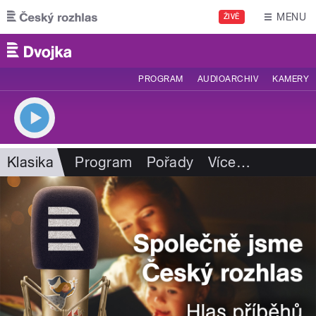
Přejít k hlavnímu obsahu
MENU
ŽIVĚ
PROGRAM
AUDIOARCHIV
KAMERY
Klasika
Program
Pořady
Více
…