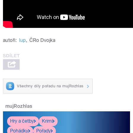
autoři:
lup
,
ČRo Dvojka
Všechny díly pořadu na mujRozhlas
mujRozhlas
Hry a četby
Krimi
Pohádky
Pořady