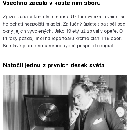
Všechno začalo v kostelním sboru
Zpívat začal v kostelním sboru. Už tam vynikal a všimli si
ho bohatí neapolští mladíci. Za tučný úplatek pak pěl pod
okny jejich vyvolených. Jako 19letý už zpíval v opeře. O
tři roky později měl na repertoáru kromě písní i 18 oper.
Ke slávě jeho tenoru nepochybně přispěl i fonograf.
Natočil jednu z prvních desek světa