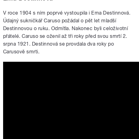
V roce 1904 s ním poprvé vystoupila i Ema Destinnová.
Údajný sukničkář Caruso požádal o pět let mladší
Destinnovou o ruku. Odmítla. Nakonec byli celoživotní
přátelé. Caruso se oženil až tři roky před svou smrtí 2.
srpna 1921. Destinnová se provdala dva roky po
Carusově smrti.