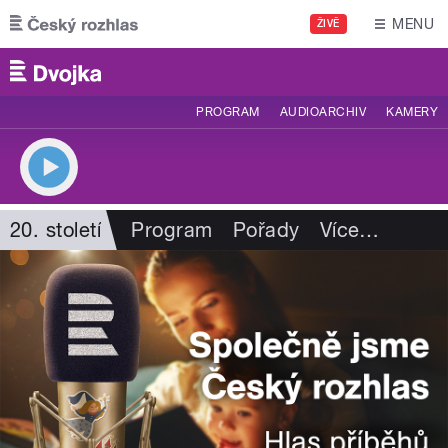
Přejít k hlavnímu obsahu
MENU
ŽIVĚ
PROGRAM
AUDIOARCHIV
KAMERY
20. století
Program
Pořady
Více
…