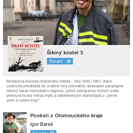
Šikmý kostel 3
Koupit
Románová kronika ztraceného města - léta 1945–1961. Karin
Lednická předkládá do značné míry převratný, dosavadní paradigma
měnící obraz hornického regionu, jehož zahlazenou historii stále
překrývá tlustá vrstva mýtů a zakořeněných stereotypů o „černé
zemi a rudém kraji“.
Pověsti z Olomouckého kraje
Igor Bareš