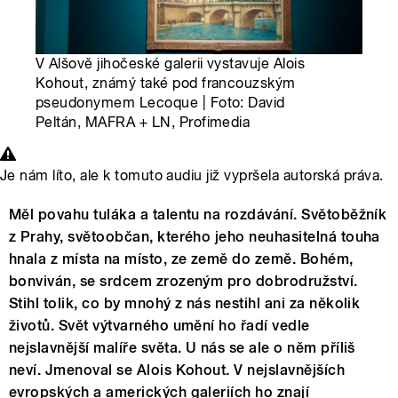
V Alšově jihočeské galerii vystavuje Alois
Kohout, známý také pod francouzským
pseudonymem Lecoque | Foto: David
Peltán, MAFRA + LN, Profimedia
Je nám líto, ale k tomuto audiu již vypršela autorská práva.
Měl povahu tuláka a talentu na rozdávání. Světoběžník
z Prahy, světoobčan, kterého jeho neuhasitelná touha
hnala z místa na místo, ze země do země. Bohém,
bonviván, se srdcem zrozeným pro dobrodružství.
Stihl tolik, co by mnohý z nás nestihl ani za několik
životů. Svět výtvarného umění ho řadí vedle
nejslavnější malíře světa. U nás se ale o něm příliš
neví. Jmenoval se Alois Kohout. V nejslavnějších
evropských a amerických galeriích ho znají