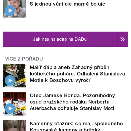
S jednou vůní ale marně bojuje
Jak nás naladíte na DABu
VÍCE Z POŘADU
Malíř ďábla aneb Záhadný příběh
loštického poháru. Odhalení Stanislava
Motla k Boschovu výročí
Otec Jamese Bonda. Pozoruhodný
osud pražského rodáka Norberta
Auerbacha odhaluje Stanislav Motl
Kamenný otazník: co mají společného
Kounovské kameny a britský