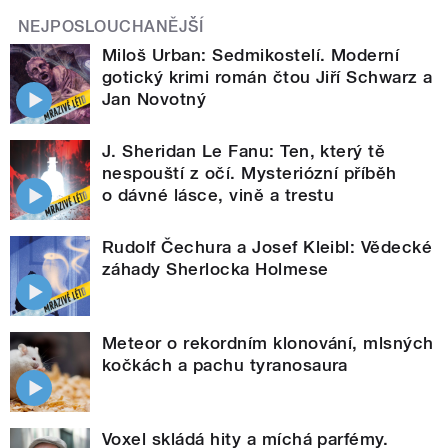
NEJPOSLOUCHANĚJŠÍ
Miloš Urban: Sedmikostelí. Moderní
gotický krimi román čtou Jiří Schwarz a
Jan Novotný
J. Sheridan Le Fanu: Ten, který tě
nespouští z očí. Mysteriózní příběh
o dávné lásce, vině a trestu
Rudolf Čechura a Josef Kleibl: Vědecké
záhady Sherlocka Holmese
Meteor o rekordním klonování, mlsných
kočkách a pachu tyranosaura
Voxel skládá hity a míchá parfémy.