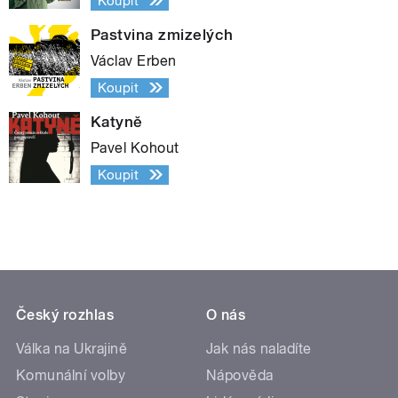
Koupit
Pastvina zmizelých
Václav Erben
Koupit
Katyně
Pavel Kohout
Koupit
Český rozhlas
O nás
Válka na Ukrajině
Jak nás naladíte
Komunální volby
Nápověda