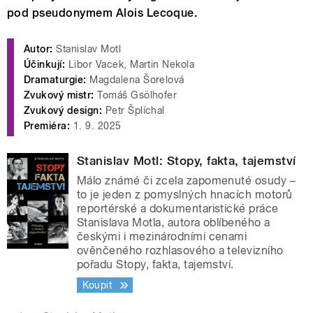
pod pseudonymem Alois Lecoque.
Autor:
Stanislav Motl
Účinkují:
Libor Vacek, Martin Nekola
Dramaturgie:
Magdalena Šorelová
Zvukový mistr:
Tomáš Gsölhofer
Zvukový design:
Petr Šplíchal
Premiéra:
1. 9. 2025
Stanislav Motl: Stopy, fakta, tajemství
Málo známé či zcela zapomenuté osudy –
to je jeden z pomyslných hnacích motorů
reportérské a dokumentaristické práce
Stanislava Motla, autora oblíbeného a
českými i mezinárodními cenami
ověnčeného rozhlasového a televizního
pořadu Stopy, fakta, tajemství.
Koupit