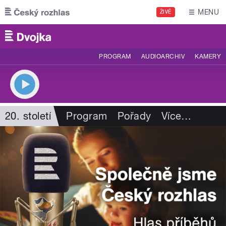
Přejít k hlavnímu obsahu
MENU
ŽIVĚ
PROGRAM
AUDIOARCHIV
KAMERY
20. století
Program
Pořady
Více
…