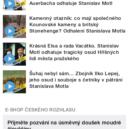
Auerbacha odhaluje Stanislav Motl
Kamenný otazník: co mají společného
Kounovské kameny a britský
Stonehenge? Odhalení Stanislava Motla
Krásná Elsa a rada Vacátko. Stanislav
Motl odhaluje tragický osud Hříšných
lidí města pražského
Šuhaj nebyl sám… Zbojník Ilko Lepej,
jeho osud i souboje s četníky v pátrání
Stanislava Motla
E-SHOP ČESKÉHO ROZHLASU
Přijměte pozvání na úsměvný doušek moudré
člověčiny.