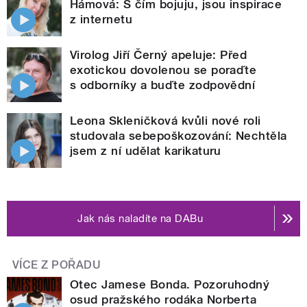
Hámová: S čím bojuju, jsou inspirace
z internetu
Virolog Jiří Černý apeluje: Před
exotickou dovolenou se poraďte
s odborníky a buďte zodpovědní
Leona Skleničková kvůli nové roli
studovala sebepoškozování: Nechtěla
jsem z ní udělat karikaturu
Jak nás naladíte na DABu
VÍCE Z POŘADU
Otec Jamese Bonda. Pozoruhodný
osud pražského rodáka Norberta