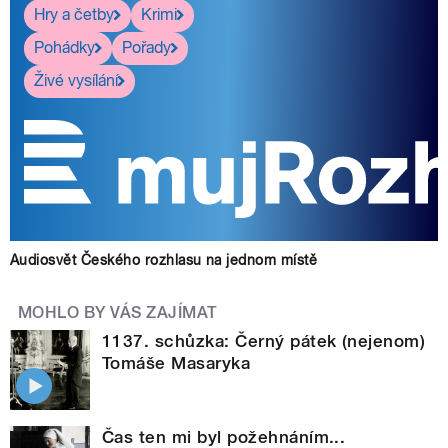
Hry a četby
Krimi
Pohádky
Pořady
Živé vysílání
Audiosvět Českého rozhlasu na jednom místě
MOHLO BY VÁS ZAJÍMAT
1137. schůzka: Černý pátek (nejenom)
Tomáše Masaryka
Čas ten mi byl požehnáním...