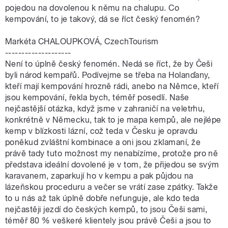
pojedou na dovolenou k němu na chalupu. Co
kempování, to je takový, dá se říct český fenomén?
Markéta CHALOUPKOVÁ, CzechTourism
--------------------
Není to úplně český fenomén. Nedá se říct, že by Češi
byli národ kempařů. Podívejme se třeba na Holanďany,
kteří mají kempování hrozně rádi, anebo na Němce, kteří
jsou kempování, řekla bych, téměř posedlí. Naše
nejčastější otázka, když jsme v zahraničí na veletrhu,
konkrétně v Německu, tak to je mapa kempů, ale nejlépe
kemp v blízkosti lázní, což teda v Česku je opravdu
poněkud zvláštní kombinace a oni jsou zklamaní, že
právě tady tuto možnost my nenabízíme, protože pro ně
představa ideální dovolené je v tom, že přijedou se svým
karavanem, zaparkují ho v kempu a pak půjdou na
lázeňskou proceduru a večer se vrátí zase zpátky. Takže
to u nás až tak úplně dobře nefunguje, ale kdo teda
nejčastěji jezdí do českých kempů, to jsou Češi sami,
téměř 80 % veškeré klientely jsou právě Češi a jsou to