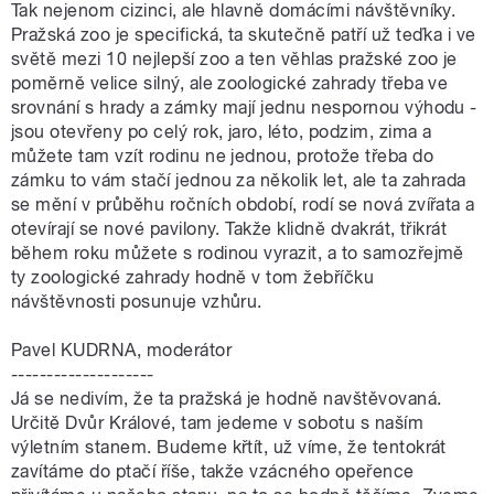
Tak nejenom cizinci, ale hlavně domácími návštěvníky.
Pražská zoo je specifická, ta skutečně patří už teďka i ve
světě mezi 10 nejlepší zoo a ten věhlas pražské zoo je
poměrně velice silný, ale zoologické zahrady třeba ve
srovnání s hrady a zámky mají jednu nespornou výhodu -
jsou otevřeny po celý rok, jaro, léto, podzim, zima a
můžete tam vzít rodinu ne jednou, protože třeba do
zámku to vám stačí jednou za několik let, ale ta zahrada
se mění v průběhu ročních období, rodí se nová zvířata a
otevírají se nové pavilony. Takže klidně dvakrát, třikrát
během roku můžete s rodinou vyrazit, a to samozřejmě
ty zoologické zahrady hodně v tom žebříčku
návštěvnosti posunuje vzhůru.
Pavel KUDRNA, moderátor
--------------------
Já se nedivím, že ta pražská je hodně navštěvovaná.
Určitě Dvůr Králové, tam jedeme v sobotu s naším
výletním stanem. Budeme křtít, už víme, že tentokrát
zavítáme do ptačí říše, takže vzácného opeřence