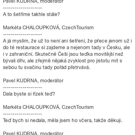
Pavel KUDRNA, moderátor
--------------------
A to šetříme takhle stále?
Markéta CHALOUPKOVÁ, CzechTourism
--------------------
A já myslím, že už to není ani šetření, že přece jenom už i
do té restaurace si zajdeme a nejenom tady v Česku, ale
i v zahraniční. Skutečně Češi jsou teďka movitější než
bývali dřív, ale zřejmě nějaká zvyklost pro jistotu mít s
sebou tu svačinu tady pořád přetrvává.
Pavel KUDRNA, moderátor
--------------------
Dala byste si řízek teď?
Markéta CHALOUPKOVÁ, CzechTourism
--------------------
Teď bych si nedala, měla jsem ho včera, takže děkuji.
Pavel KUDRNA, moderátor