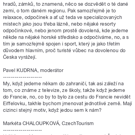
hradů, zámků, to znamená, něco se dozvědět o té dané
zemi, o tom daném regionu. Pak samozřejmě je to
relaxace, odpočinek a ať už teda ve specializovaných
místech jako jsou třeba lázně, nebo nějaké resorty
odpočinkové, nebo jenom prostě dovolená, kde jedeme
někde na nějaké horské středisko a odpočíváme, no, a s
tím je samozřejmě spojen i sport, který je jako třetím
důvodem hlavním, proč turisté vůbec na dovolenou do
Česka vyrážejí.
Pavel KUDRNA, moderátor
--------------------
My, když jedeme někam do zahraničí, tak asi záleží na
tom, co známe z televize, ze školy, takže když jedeme
do Francie, no, co by to bylo za cestu do Francie nevidět
Eiffelovku, takhle bychom jmenovat jednotlivé země. Mají
cizinci stejný motiv, když jedou sem k nám?
Markéta CHALOUPKOVÁ, CzechTourism
--------------------