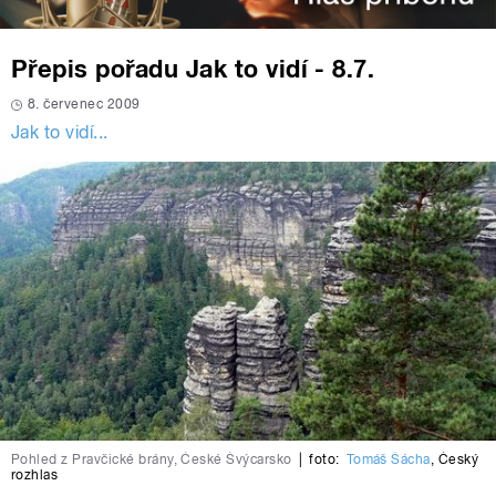
Přepis pořadu Jak to vidí - 8.7.
8. červenec 2009
Jak to vidí...
Pohled z Pravčické brány, České Švýcarsko
|
foto:
Tomáš Šácha
,
Český
rozhlas