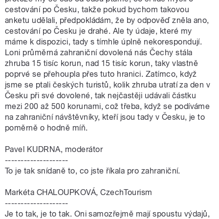
cestování po Česku, takže pokud bychom takovou
anketu udělali, předpokládám, že by odpověď zněla ano,
cestování po Česku je drahé. Ale ty údaje, které my
máme k dispozici, tady s tímhle úplně nekorespondují.
Loni průměrná zahraniční dovolená nás Čechy stála
zhruba 15 tisíc korun, nad 15 tisíc korun, taky vlastně
poprvé se přehoupla přes tuto hranici. Zatímco, když
jsme se ptali českých turistů, kolik zhruba utratí za den v
Česku při své dovolené, tak nejčastěji udávali částku
mezi 200 až 500 korunami, což třeba, když se podíváme
na zahraniční návštěvníky, kteří jsou tady v Česku, je to
poměrně o hodně míň.
Pavel KUDRNA, moderátor
--------------------
To je tak snídaně to, co jste říkala pro zahraniční.
Markéta CHALOUPKOVÁ, CzechTourism
--------------------
Je to tak, je to tak. Oni samozřejmě mají spoustu výdajů,