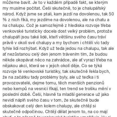
můžeme bavit. Je to v každém případě fakt, se kterým
my musíme počítat. Češi skutečně, to je chalupářský
národ. Když jsme se ptali, kam jezdí na dovolenou, tak 50
% z nich říká, my jezdíme na dovolenou, ale na chatu a
na chalupu. Což je samozřejmě z hlediska rozvoje třeba
venkovské turisticky docela dost velký problém, protože
chalupáři jsou také lidé, kteří většinu svého času tráví
právě v okolí své chalupy a my bychom i chtěli víc tady
tyhle lidi rozhýbat. Když už teda jedou na chalupu, tak ale
ať nezůstanou celý den jenom trávením tím, že budou
někde okopávat něco na zahrádce, ale ať vyrazí třeba na
nějakou akci, která se v jejich okolí děje. Co se týká
rozvoje té venkovské turistiky, tak skutečně řekla bych,
že na začátku tady problémy byly, ale už teďka i ti
provozovatelé, dejme tomu, těch menších penzionů
nebo kempů na vesnici říkají, ten trend se trošku mění v
poslední době. Češi, hlavně ta mladší generace už jako
nevidí náplň svého času v tom, že skutečně bude
obskakovat celý den kolem chalupy, ale chtějí si
skutečně odpočinou. Chtějí dělat jenom to, na co mají