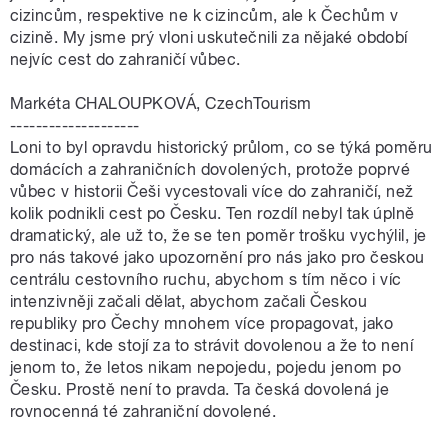
cizincům, respektive ne k cizincům, ale k Čechům v
cizině. My jsme prý vloni uskutečnili za nějaké období
nejvíc cest do zahraničí vůbec.
Markéta CHALOUPKOVÁ, CzechTourism
--------------------
Loni to byl opravdu historický průlom, co se týká poměru
domácích a zahraničních dovolených, protože poprvé
vůbec v historii Češi vycestovali více do zahraničí, než
kolik podnikli cest po Česku. Ten rozdíl nebyl tak úplně
dramatický, ale už to, že se ten poměr trošku vychýlil, je
pro nás takové jako upozornění pro nás jako pro českou
centrálu cestovního ruchu, abychom s tím něco i víc
intenzivněji začali dělat, abychom začali Českou
republiky pro Čechy mnohem více propagovat, jako
destinaci, kde stojí za to strávit dovolenou a že to není
jenom to, že letos nikam nepojedu, pojedu jenom po
Česku. Prostě není to pravda. Ta česká dovolená je
rovnocenná té zahraniční dovolené.