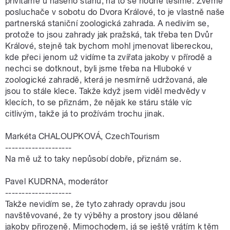
přivítáme u našeho stanu, na to se hodně těšíme. Zveme
posluchače v sobotu do Dvora Králové, to je vlastně naše
partnerská staniční zoologická zahrada. A nedivím se,
protože to jsou zahrady jak pražská, tak třeba ten Dvůr
Králové, stejně tak bychom mohl jmenovat libereckou,
kde přeci jenom už vidíme ta zvířata jakoby v přírodě a
nechci se dotknout, byli jsme třeba na Hluboké v
zoologické zahradě, která je nesmírně udržovaná, ale
jsou to stále klece. Takže když jsem viděl medvědy v
klecích, to se přiznám, že nějak ke stáru stále víc
citlivým, takže já to prožívám trochu jinak.
Markéta CHALOUPKOVÁ, CzechTourism
--------------------
Na mě už to taky nepůsobí dobře, přiznám se.
Pavel KUDRNA, moderátor
--------------------
Takže nevidím se, že tyto zahrady opravdu jsou
navštěvované, že ty výběhy a prostory jsou dělané
jakoby přirozeně. Mimochodem, já se ještě vrátím k těm