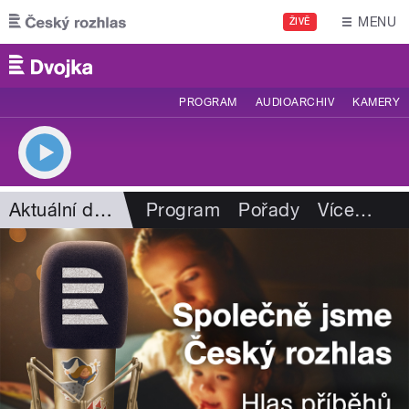
Přejít k hlavnímu obsahu
MENU
ŽIVĚ
PROGRAM
AUDIOARCHIV
KAMERY
Aktuální dění
Program
Pořady
Více
…