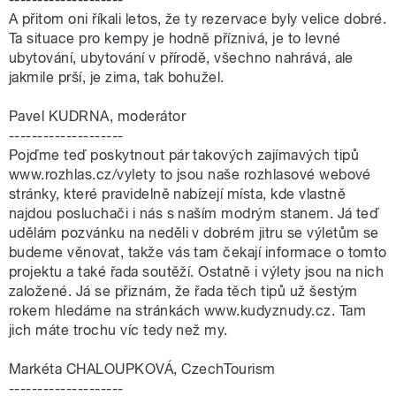
A přitom oni říkali letos, že ty rezervace byly velice dobré.
Ta situace pro kempy je hodně příznivá, je to levné
ubytování, ubytování v přírodě, všechno nahrává, ale
jakmile prší, je zima, tak bohužel.
Pavel KUDRNA, moderátor
--------------------
Pojďme teď poskytnout pár takových zajímavých tipů
www.rozhlas.cz/vylety to jsou naše rozhlasové webové
stránky, které pravidelně nabízejí místa, kde vlastně
najdou posluchači i nás s naším modrým stanem. Já teď
udělám pozvánku na neděli v dobrém jitru se výletům se
budeme věnovat, takže vás tam čekají informace o tomto
projektu a také řada soutěží. Ostatně i výlety jsou na nich
založené. Já se přiznám, že řada těch tipů už šestým
rokem hledáme na stránkách www.kudyznudy.cz. Tam
jich máte trochu víc tedy než my.
Markéta CHALOUPKOVÁ, CzechTourism
--------------------