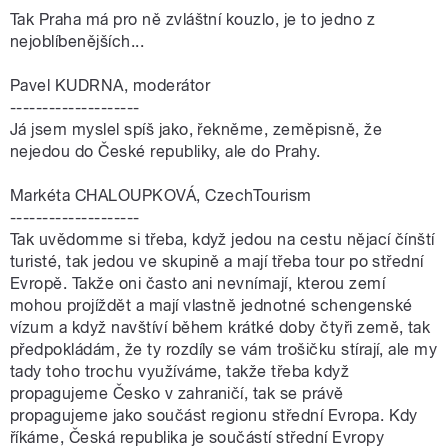
Tak Praha má pro ně zvláštní kouzlo, je to jedno z
nejoblíbenějších...
Pavel KUDRNA, moderátor
--------------------
Já jsem myslel spíš jako, řekněme, zeměpisně, že
nejedou do České republiky, ale do Prahy.
Markéta CHALOUPKOVÁ, CzechTourism
--------------------
Tak uvědomme si třeba, když jedou na cestu nějací čínští
turisté, tak jedou ve skupině a mají třeba tour po střední
Evropě. Takže oni často ani nevnímají, kterou zemí
mohou projíždět a mají vlastně jednotné schengenské
vízum a když navštíví během krátké doby čtyři země, tak
předpokládám, že ty rozdíly se vám trošičku stírají, ale my
tady toho trochu využíváme, takže třeba když
propagujeme Česko v zahraničí, tak se právě
propagujeme jako součást regionu střední Evropa. Kdy
říkáme, Česká republika je součástí střední Evropy