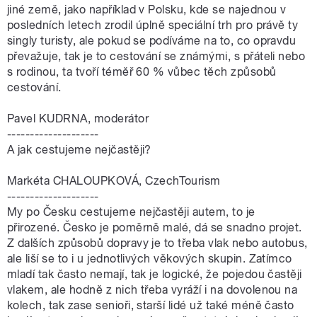
jiné země, jako například v Polsku, kde se najednou v
posledních letech zrodil úplně speciální trh pro právě ty
singly turisty, ale pokud se podíváme na to, co opravdu
převažuje, tak je to cestování se známými, s přáteli nebo
s rodinou, ta tvoří téměř 60 % vůbec těch způsobů
cestování.
Pavel KUDRNA, moderátor
--------------------
A jak cestujeme nejčastěji?
Markéta CHALOUPKOVÁ, CzechTourism
--------------------
My po Česku cestujeme nejčastěji autem, to je
přirozené. Česko je poměrně malé, dá se snadno projet.
Z dalších způsobů dopravy je to třeba vlak nebo autobus,
ale liší se to i u jednotlivých věkových skupin. Zatímco
mladí tak často nemají, tak je logické, že pojedou častěji
vlakem, ale hodně z nich třeba vyráží i na dovolenou na
kolech, tak zase senioři, starší lidé už také méně často