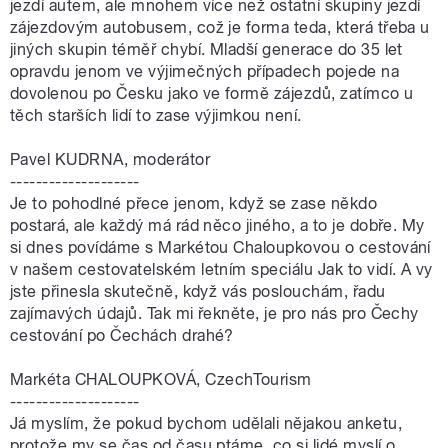
jezdí autem, ale mnohem více než ostatní skupiny jezdí
zájezdovým autobusem, což je forma teda, která třeba u
jiných skupin téměř chybí. Mladší generace do 35 let
opravdu jenom ve výjimečných případech pojede na
dovolenou po Česku jako ve formě zájezdů, zatímco u
těch starších lidí to zase výjimkou není.
Pavel KUDRNA, moderátor
--------------------
Je to pohodlné přece jenom, když se zase někdo
postará, ale každý má rád něco jiného, a to je dobře. My
si dnes povídáme s Markétou Chaloupkovou o cestování
v našem cestovatelském letním speciálu Jak to vidí. A vy
jste přinesla skutečně, když vás poslouchám, řadu
zajímavých údajů. Tak mi řekněte, je pro nás pro Čechy
cestování po Čechách drahé?
Markéta CHALOUPKOVÁ, CzechTourism
--------------------
Já myslím, že pokud bychom udělali nějakou anketu,
protože my se čas od času ptáme, co si lidé myslí o