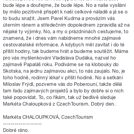
bude lépe a doufejme, že bude lépe. No a naše vysílání
by mělo pozitivně přispět k naší celkové náladě a já se o
to budu snažit. Jsem Pavel Kudrna a provázím vás
úterním ránem a středečním dopolednem zpravidla až na
nějaké ty výjimky. No, a my o prázdninách cestujeme, to
znamená, že i dnes vám nabídneme mnohé zajímavé
cestovatelské informace. A kdybych měl zavítat i do té
příští hodiny, tak budeme hrát a budeme soutěžit. Máme
pro vás myšlenkování Vladislava Dudáka, nazval ho
zajímavě Papaláš roku. Podíváme se na klobouky do
Skotska, na jednu zajímavou akci, to nás zaujalo. No, je
toho hodně, rodinný lékař v příští hodině. No a setkání
Miloslav Frýdl, pozveme vás do Poberouní, takže dělá
tam řadu zajímavých projektů a bylo by dobře si o nich
také popovídat. To, co říkám, tak už bedlivě sleduje
Markéta Chaloupková z CzechTourism. Dobrý den.
Markéta CHALOUPKOVÁ, CzechTourism
--------------------
Dobré ráno.