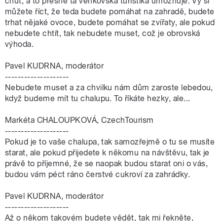
chuť, a to přesně ta venkovská turistika umožňuje. Vy si
můžete říct, že teda budete pomáhat na zahradě, budete
trhat nějaké ovoce, budete pomáhat se zvířaty, ale pokud
nebudete chtít, tak nebudete muset, což je obrovská
výhoda.
Pavel KUDRNA, moderátor
--------------------
Nebudete muset a za chvilku nám dům zaroste lebedou,
když budeme mít tu chalupu. To říkáte hezky, ale...
Markéta CHALOUPKOVÁ, CzechTourism
--------------------
Pokud je to vaše chalupa, tak samozřejmě o tu se musíte
starat, ale pokud přijedete k někomu na návštěvu, tak je
právě to příjemné, že se naopak budou starat oni o vás,
budou vám péct ráno čerstvé cukroví za zahrádky.
Pavel KUDRNA, moderátor
--------------------
Až o někom takovém budete vědět, tak mi řekněte,