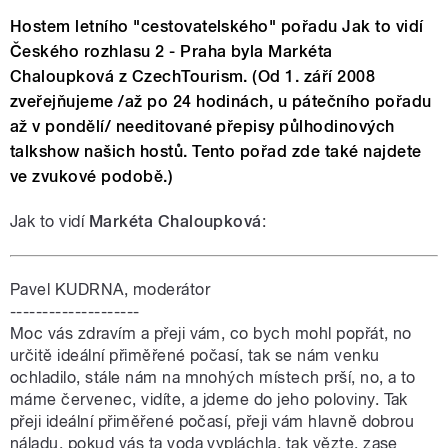
Hostem letního "cestovatelského" pořadu Jak to vidí
Českého rozhlasu 2 - Praha byla Markéta
Chaloupková z CzechTourism. (Od 1. září 2008
zveřejňujeme /až po 24 hodinách, u pátečního pořadu
až v pondělí/ needitované přepisy půlhodinových
talkshow našich hostů. Tento pořad zde také najdete
ve zvukové podobě.)
Jak to vidí
Markéta Chaloupková
:
Pavel KUDRNA, moderátor
--------------------
Moc vás zdravím a přeji vám, co bych mohl popřát, no
určitě ideální přiměřené počasí, tak se nám venku
ochladilo, stále nám na mnohých místech prší, no, a to
máme červenec, vidíte, a jdeme do jeho poloviny. Tak
přeji ideální přiměřené počasí, přeji vám hlavně dobrou
náladu, pokud vás ta voda vypláchla, tak vězte, zase