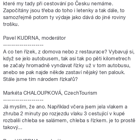
které my tady při cestování po Česku nemáme.
Započítány jsou třeba do toho i letenky a tak dále, to
samozřejmě potom ty výdaje jako dává do jiné roviny
trošku.
Pavel KUDRNA, moderátor
--------------------
A co ten řízek, z domova nebo z restaurace? Vybavuji si,
když se jelo autobusem, tak asi tak po pěti kilometrech
se začaly hromadně vyndavat řízky už v tom autobusu,
anebo se pak najde někde zastaví nějaký ten palouk.
Stále jsme tím národem řízkařů?
Markéta CHALOUPKOVÁ, CzechTourism
--------------------
Já myslím, že ano. Například včera jsem jela vlakem a
zhruba 2 minuty po rozjezdu vlaku 3 cestující v kupé
rozbalili chleba se salámem, chleba s řízkem. je to prostě
takový...