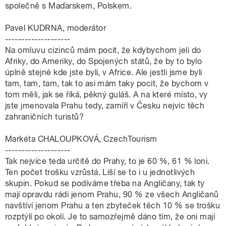
společně s Maďarskem, Polskem.
Pavel KUDRNA, moderátor
--------------------
Na omluvu cizinců mám pocit, že kdybychom jeli do
Afriky, do Ameriky, do Spojených států, že by to bylo
úplně stejné kde jste byli, v Africe. Ale jestli jsme byli
tam, tam, tam, tak to asi mám taky pocit, že bychom v
tom měli, jak se říká, pěkný guláš. A na které místo, vy
jste jmenovala Prahu tedy, zamíří v Česku nejvíc těch
zahraničních turistů?
Markéta CHALOUPKOVÁ, CzechTourism
--------------------
Tak nejvíce teda určitě do Prahy, to je 60 %, 61 % loni.
Ten počet trošku vzrůstá. Liší se to i u jednotlivých
skupin. Pokud se podíváme třeba na Angličany, tak ty
mají opravdu rádi jenom Prahu, 90 % ze všech Angličanů
navštíví jenom Prahu a ten zbyteček těch 10 % se trošku
rozptýlí po okolí. Je to samozřejmě dáno tím, že oni mají