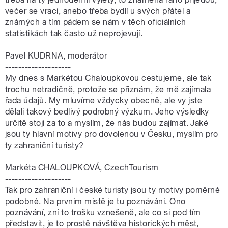
večer se vrací, anebo třeba bydlí u svých přátel a
známých a tím pádem se nám v těch oficiálních
statistikách tak často už neprojevují.
Pavel KUDRNA, moderátor
--------------------
My dnes s Markétou Chaloupkovou cestujeme, ale tak
trochu netradičně, protože se přiznám, že mě zajímala
řada údajů. My mluvíme vždycky obecně, ale vy jste
dělali takový bedlivý podrobný výzkum. Jeho výsledky
určitě stojí za to a myslím, že nás budou zajímat. Jaké
jsou ty hlavní motivy pro dovolenou v Česku, myslím pro
ty zahraniční turisty?
Markéta CHALOUPKOVÁ, CzechTourism
--------------------
Tak pro zahraniční i české turisty jsou ty motivy poměrně
podobné. Na prvním místě je tu poznávání. Ono
poznávání, zní to trošku vznešeně, ale co si pod tím
představit, je to prostě návštěva historických měst,