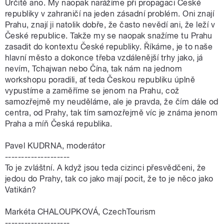
Určitě ano. My naopak narážíme při propagaci České
republiky v zahraničí na jeden zásadní problém. Oni znají
Prahu, znají ji natolik dobře, že často nevědí ani, že leží v
České republice. Takže my se naopak snažíme tu Prahu
zasadit do kontextu České republiky. Říkáme, je to naše
hlavní město a dokonce třeba vzdálenější trhy jako, já
nevím, Tchajwan nebo Čína, tak nám na jednom
workshopu poradili, ať teda Českou republiku úplně
vypustíme a zaměříme se jenom na Prahu, což
samozřejmě my neuděláme, ale je pravda, že čím dále od
centra, od Prahy, tak tím samozřejmě víc je známa jenom
Praha a míň Česká republika.
Pavel KUDRNA, moderátor
--------------------
To je zvláštní. A když jsou teda cizinci přesvědčeni, že
jedou do Prahy, tak co jako mají pocit, že to je něco jako
Vatikán?
Markéta CHALOUPKOVÁ, CzechTourism
--------------------