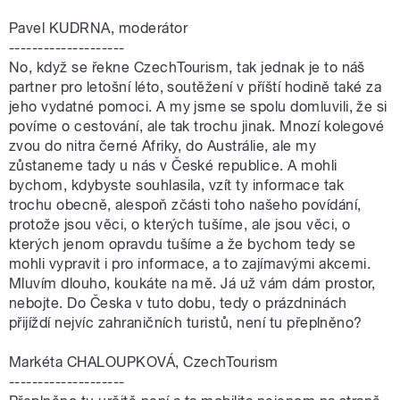
Pavel KUDRNA, moderátor
--------------------
No, když se řekne CzechTourism, tak jednak je to náš
partner pro letošní léto, soutěžení v příští hodině také za
jeho vydatné pomoci. A my jsme se spolu domluvili, že si
povíme o cestování, ale tak trochu jinak. Mnozí kolegové
zvou do nitra černé Afriky, do Austrálie, ale my
zůstaneme tady u nás v České republice. A mohli
bychom, kdybyste souhlasila, vzít ty informace tak
trochu obecně, alespoň zčásti toho našeho povídání,
protože jsou věci, o kterých tušíme, ale jsou věci, o
kterých jenom opravdu tušíme a že bychom tedy se
mohli vypravit i pro informace, a to zajímavými akcemi.
Mluvím dlouho, koukáte na mě. Já už vám dám prostor,
nebojte. Do Česka v tuto dobu, tedy o prázdninách
přijíždí nejvíc zahraničních turistů, není tu přeplněno?
Markéta CHALOUPKOVÁ, CzechTourism
--------------------