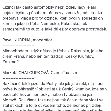
--------------------
Cizinci tak často automobily nepřijíždějí. Tady je asi
nejčastějším způsobem přepravy samozřejmě letecká
přeprava, vlak a pro ty cizince, kteří bydlí v sousedních
zemích jako je třeba Německo, Rakousko, tak
samozřejmě to auto je také důležitý dopravní prostředek.
Pavel KUDRNA, moderátor
--------------------
Mimochodem, když někdo je třeba z Rakouska, je jeho
cílem Praha, nebo jen ten tradiční Český Krumlov,
Znojmo?
Markéta CHALOUPKOVÁ, CzechTourism
--------------------
Rakušané také jezdí do Prahy, ale jak jste řekl, mají rádi
právě ty příhraniční oblasti ať už Český Krumlov, kde se v
podstatě hovoří německy, nebo i ty oblasti na jižní
Moravě. Rakušané také nejsou tak často třeba vidět ve
statistikách, a to je důvodem toho, že jednak přijíždějí
třeba na ty jednodenní výlety, to znamená ráno přijedou,