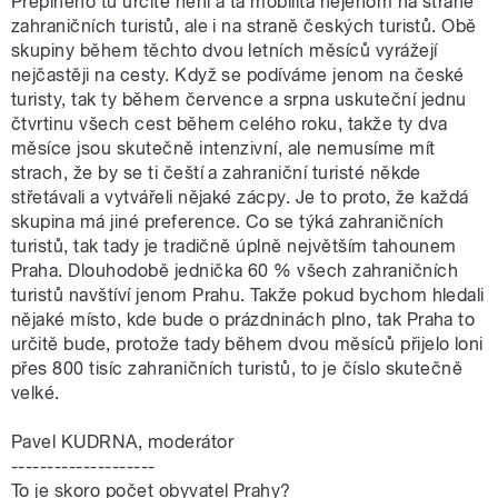
Přeplněno tu určitě není a ta mobilita nejenom na straně
zahraničních turistů, ale i na straně českých turistů. Obě
skupiny během těchto dvou letních měsíců vyrážejí
nejčastěji na cesty. Když se podíváme jenom na české
turisty, tak ty během července a srpna uskuteční jednu
čtvrtinu všech cest během celého roku, takže ty dva
měsíce jsou skutečně intenzivní, ale nemusíme mít
strach, že by se ti čeští a zahraniční turisté někde
střetávali a vytvářeli nějaké zácpy. Je to proto, že každá
skupina má jiné preference. Co se týká zahraničních
turistů, tak tady je tradičně úplně největším tahounem
Praha. Dlouhodobě jednička 60 % všech zahraničních
turistů navštíví jenom Prahu. Takže pokud bychom hledali
nějaké místo, kde bude o prázdninách plno, tak Praha to
určitě bude, protože tady během dvou měsíců přijelo loni
přes 800 tisíc zahraničních turistů, to je číslo skutečně
velké.
Pavel KUDRNA, moderátor
--------------------
To je skoro počet obyvatel Prahy?