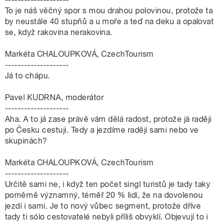
To je náš věčný spor s mou drahou polovinou, protože ta
by neustále 40 stupňů a u moře a teď na deku a opalovat
se, když rakovina nerakovina.
Markéta CHALOUPKOVÁ, CzechTourism
--------------------
Já to chápu.
Pavel KUDRNA, moderátor
--------------------
Aha. A to já zase právě vám dělá radost, protože já raději
po Česku cestuji. Tedy a jezdíme raději sami nebo ve
skupinách?
Markéta CHALOUPKOVÁ, CzechTourism
--------------------
Určitě sami ne, i když ten počet singl turistů je tady taky
poměrně významný, téměř 20 % lidí, že na dovolenou
jezdí i sami. Je to nový vůbec segment, protože dříve
tady ti sólo cestovatelé nebyli příliš obvyklí. Objevují to i