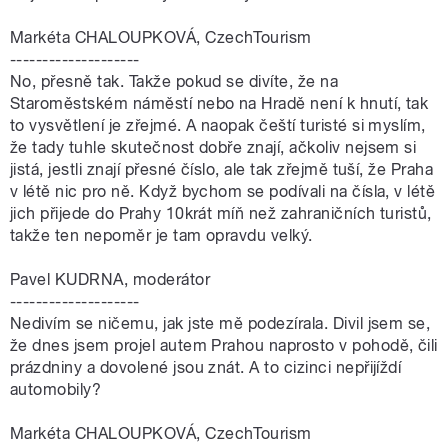
Markéta CHALOUPKOVÁ, CzechTourism
--------------------
No, přesně tak. Takže pokud se divíte, že na
Staroměstském náměstí nebo na Hradě není k hnutí, tak
to vysvětlení je zřejmé. A naopak čeští turisté si myslím,
že tady tuhle skutečnost dobře znají, ačkoliv nejsem si
jistá, jestli znají přesné číslo, ale tak zřejmě tuší, že Praha
v létě nic pro ně. Když bychom se podívali na čísla, v létě
jich přijede do Prahy 10krát míň než zahraničních turistů,
takže ten nepoměr je tam opravdu velký.
Pavel KUDRNA, moderátor
--------------------
Nedivím se ničemu, jak jste mě podezírala. Divil jsem se,
že dnes jsem projel autem Prahou naprosto v pohodě, čili
prázdniny a dovolené jsou znát. A to cizinci nepřijíždí
automobily?
Markéta CHALOUPKOVÁ, CzechTourism