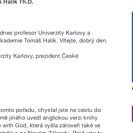
 Halík Th.D.
dnes profesor Univerzity Karlovy a
kademie Tomáš Halík. Vítejte, dobrý den.
zity Karlovy, prezident České
tomto pořadu, chystal jste na cestu do
mě jiného uvedl anglickou verzi knihy
 with God, která vyšla zároveň také ve