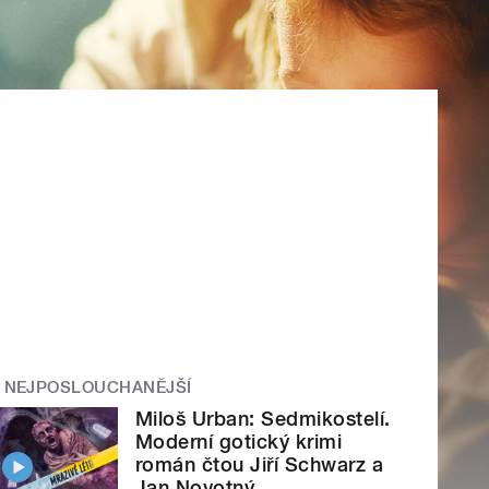
NEJPOSLOUCHANĚJŠÍ
Miloš Urban: Sedmikostelí.
Moderní gotický krimi
román čtou Jiří Schwarz a
Jan Novotný