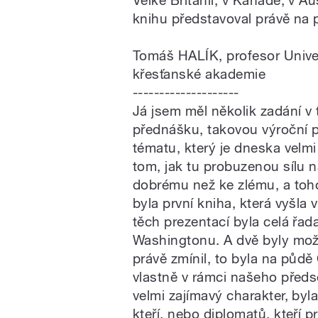
Velké Británii, v Kanadě, v Au
knihu představoval právě n
Tomáš HALÍK, profesor Univer
křesťanské akademie
--------------------
Já jsem měl několik zadání v
přednášku, takovou výroční p
tématu, který je dneska velm
tom, jak tu probuzenou sílu n
dobrému než ke zlému, a toho 
byla první kniha, která vyšla 
těch prezentací byla celá řad
Washingtonu. A dvě byly možn
právě zmínil, to byla na půdě
vlastně v rámci našeho předs
velmi zajímavý charakter, byl
kteří, nebo diplomatů, kteří p