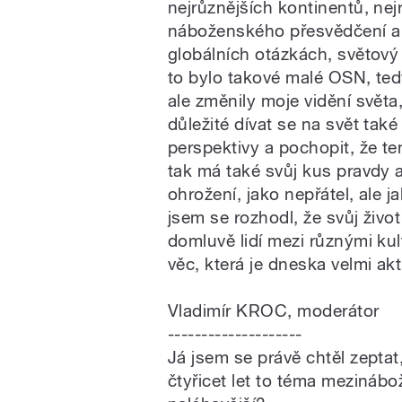
nejrůznějších kontinentů, nej
náboženského přesvědčení a d
globálních otázkách, světový 
to bylo takové malé OSN, ted
ale změnily moje vidění světa,
důležité dívat se na svět také
perspektivy a pochopit, že ten
tak má také svůj kus pravdy a
ohrožení, jako nepřátel, ale 
jsem se rozhodl, že svůj život
domluvě lidí mezi různými kul
věc, která je dneska velmi akt
Vladimír KROC, moderátor
--------------------
Já jsem se právě chtěl zeptat,
čtyřicet let to téma mezinábož