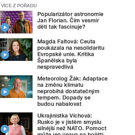
VÍCE Z POŘADU
Popularizátor astronomie
Jan Florian. Čím vesmír
děti tak fascinuje?
Magda Faltová: Ceuta
poukázala na nesolidaritu
Evropské unie. Kritika
Španělska byla
nespravedlivá
Meteorolog Žák: Adaptace
na změnu klimatu
neprobíhá dostatečným
tempem. Dopady se
budou nabalovat
Ukrajinistka Víchová:
Rusko je v jistém smyslu
silnější než NATO. Pomoct
může jen únava na bojišti