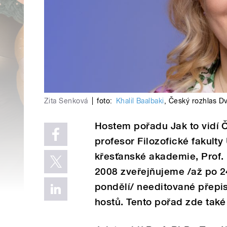
Zita Senková
|
foto:
Khalil Baalbaki
,
Český rozhlas Dv
Hostem pořadu Jak to vidí 
profesor Filozofické fakult
křesťanské akademie, Prof. 
2008 zveřejňujeme /až po 2
pondělí/ needitované přepi
hostů. Tento pořad zde tak