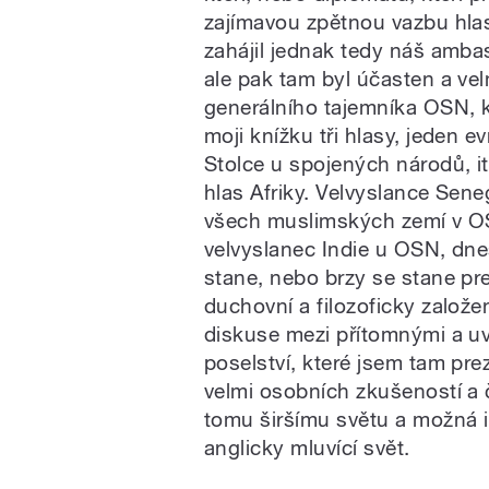
zajímavou zpětnou vazbu hlas
zahájil jednak tedy náš amba
ale pak tam byl účasten a ve
generálního tajemníka OSN, k
moji knížku tři hlasy, jeden e
Stolce u spojených národů, it
hlas Afriky. Velvyslance Sene
všech muslimských zemí v OSN.
velvyslanec Indie u OSN, dn
stane, nebo brzy se stane pr
duchovní a filozoficky založe
diskuse mezi přítomnými a uvě
poselství, které jsem tam pre
velmi osobních zkušeností a 
tomu širšímu světu a možná i
anglicky mluvící svět.