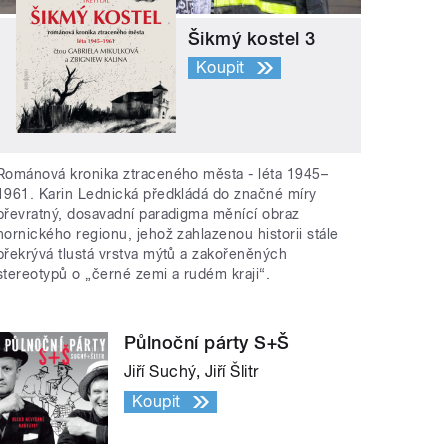
Šikmý kostel 3
Koupit
Románová kronika ztraceného města - léta 1945–
1961. Karin Lednická předkládá do značné míry
převratný, dosavadní paradigma měnící obraz
hornického regionu, jehož zahlazenou historii stále
překrývá tlustá vrstva mýtů a zakořeněných
stereotypů o „černé zemi a rudém kraji“.
Půlnoční párty S+Š
Jiří Suchý, Jiří Šlitr
Koupit