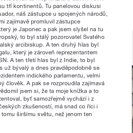
u tří kontinentů. Tu panelovou diskusi
sador, náš zástupce u spojených národů,
lmi zajímavě promluvil zástupce
terý je Japonec a pak jsem slyšel na tu
vropský, to byl stálý pozorovatel Svatého
alský arcibiskup. A ten druhý hlas byl
galu, který je zároveň reprezentantem
 A ten třetí hlas byl z Indie, to byl
es už bývalý a dnes pravděpodobně se
ezidentem indického parlamentu, velmi
ný člověk. A pak se rozproudila zajímavá
domil jsem si, že ta moje knížka a to
zentoval, byť samozřejmě vychází i z
českých zkušeností, má snad co říci i
 tomu širšímu světu, než jenom ten