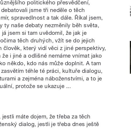
různějšího politického přesvědčení,
ebatovali jsme tři neděle o těch
mír, spravedlnost a tak dále. Říkal jsem,
y ty naše debaty nezměnily běh světa,
 já jsem si tam uvědomil, že jak je
 očima těch druhých, vžít se do jejich
 člověk, který vidí věci z jiné perspektivy,
 že i jiné a odlišné nemáme vnímat jako
jako někdo, kdo nás může doplnit. A tam
 zasvětím téhle té práci, kultuře dialogu,
turami a zejména náboženstvími, a to je
uální, protože se ukazuje ...
 jestli máte dojem, že třeba za těch
enský dialog, jestli je třeba dnes ještě