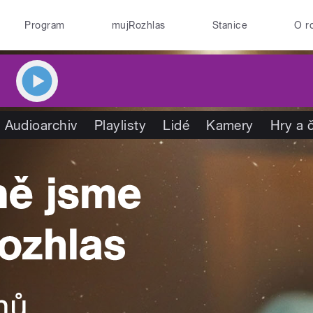
Program
mujRozhlas
Stanice
O r
Audioarchiv
Playlisty
Lidé
Kamery
Hry a 