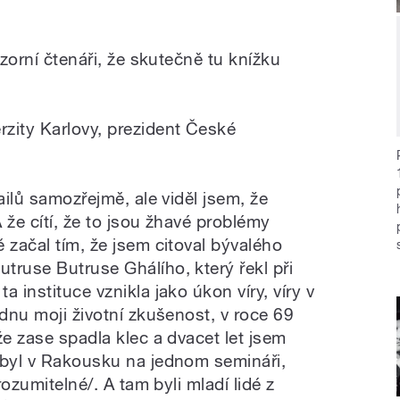
ozorní čtenáři, že skutečně tu knížku
zity Karlovy, prezident České
ailů samozřejmě, ale viděl jsem, že
 že cítí, že to jsou žhavé problémy
 začal tím, že jsem citoval bývalého
truse Butruse Ghálího, který řekl při
 instituce vznikla jako úkon víry, víry v
ednu moji životní zkušenost, v roce 69
že zase spadla klec a dvacet let jsem
 byl v Rakousku na jednom semináři,
rozumitelné/. A tam byli mladí lidé z