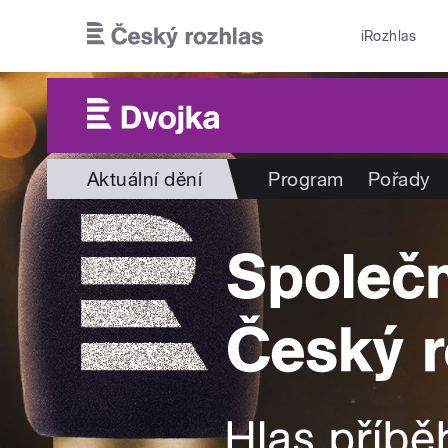
Přejít k hlavnímu obsahu
iRozhlas
Aktuální dění
Program
Pořady