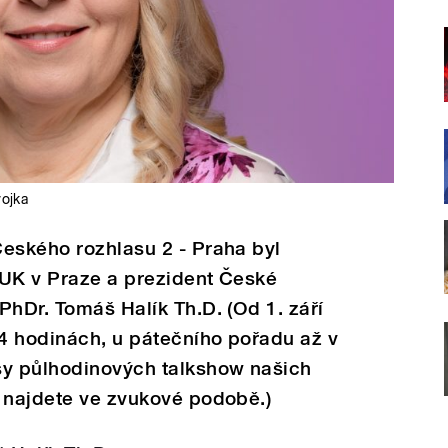
ojka
Českého rozhlasu 2 - Praha byl
y UK v Praze a prezident České
PhDr. Tomáš Halík Th.D. (Od 1. září
4 hodinách, u pátečního pořadu až v
sy půlhodinových talkshow našich
é najdete ve zvukové podobě.)