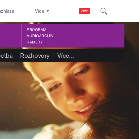
ozhlase
Více
ŽIVĚ
PROGRAM
AUDIOARCHIV
KAMERY
četba
Rozhovory
Více
…