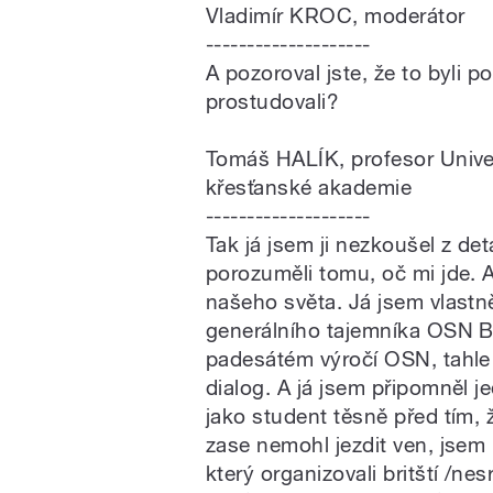
Vladimír KROC, moderátor
--------------------
A pozoroval jste, že to byli p
prostudovali?
Tomáš HALÍK, profesor Univer
křesťanské akademie
--------------------
Tak já jsem ji nezkoušel z det
porozuměli tomu, oč mi jde. A
našeho světa. Já jsem vlastně
generálního tajemníka OSN Bu
padesátém výročí OSN, tahle ta
dialog. A já jsem připomněl j
jako student těsně před tím, 
zase nemohl jezdit ven, jsem
který organizovali britští /nes