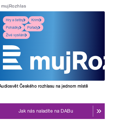
mujRozhlas
Hry a četby
Krimi
Pohádky
Pořady
Živé vysílání
Audiosvět Českého rozhlasu na jednom místě
Jak nás naladíte na DABu