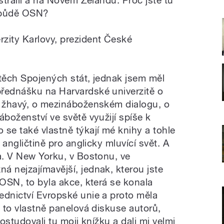
strálii a na Novém Zélandu. Proč jste tu
a půdě OSN?
zity Karlovy, prezident České
 těch Spojených stát, jednak jsem měl
řednášku na Harvardské univerzitě o
i žhavý, o mezináboženském dialogu, o
áboženství ve světě využijí spíše k
se také vlastně týkají mé knihy a tohle
v angličtině pro anglicky mluvící svět. A
a. V New Yorku, v Bostonu, ve
á nejzajímavější, jednak, kterou jste
 OSN, to byla akce, která se konala
ednictví Evropské unie a proto měla
a to vlastně panelová diskuse autorů,
rostudovali tu moji knížku a dali mi velmi