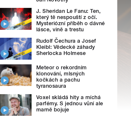
J. Sheridan Le Fanu: Ten,
který tě nespouští z očí.
Mysteriózní příběh o dávné
lásce, vině a trestu
Rudolf Čechura a Josef
Kleibl: Vědecké záhady
Sherlocka Holmese
Meteor o rekordním
klonování, mlsných
kočkách a pachu
tyranosaura
Voxel skládá hity a míchá
parfémy. S jednou vůní ale
marně bojuje