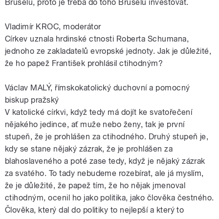
Bruselu, proto je třeba do toho Bruselu investovat.
Vladimír KROC, moderátor
Církev uznala hrdinské ctnosti Roberta Schumana,
jednoho ze zakladatelů evropské jednoty. Jak je důležité,
že ho papež František prohlásil ctihodným?
Václav MALÝ, římskokatolický duchovní a pomocný
biskup pražský
V katolické církvi, když tedy má dojít ke svatořečení
nějakého jedince, ať muže nebo ženy, tak je první
stupeň, že je prohlášen za ctihodného. Druhý stupeň je,
kdy se stane nějaký zázrak, že je prohlášen za
blahoslaveného a poté zase tedy, když je nějaký zázrak
za svatého. To tady nebudeme rozebírat, ale já myslím,
že je důležité, že papež tím, že ho nějak jmenoval
ctihodným, ocenil ho jako politika, jako člověka čestného.
Člověka, který dal do politiky to nejlepší a který to