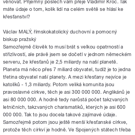
věnovat. Příjemný poslech vám přeje Vladimír Kroc. Tak
máte údaje o tom, kolik lidí na celém světě se hlásí ke
křesťanství?
Václav MALÝ, římskokatolický duchovní a pomocný
biskup pražský
Samozřejmě člověk to musí brát s velkou opatrností a
střízlivostí, ale právě jsem se dočetl v jednom německém
serveru, že křesťanů je 2,5 miliardy na naší planetě.
Planeta má něco přes 7 miliard obyvatel, tudíž je to jedna
třetina obyvatel naší planety. A mezi křesťany nejvíce je
katolíků - 1,3 miliardy. Potom veliká komunita jsou
pravoslavné církve, těch je asi 300 000 000. Anglikánů je
asi 80 000 000. A hodně tedy narůstá počet takzvaných
letničních, takzvaných charismatiků, kterých je asi 600
000 000. Tak to jsou docela takové zajímavé údaje.
Samozřejmě potom jsou ještě menší křesťanské církve,
protože těch církví je hodně. Ve Spojených státech třeba