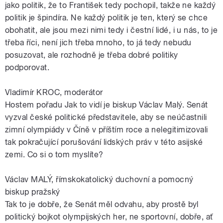
jako politik, že to František tedy pochopil, takže ne každý
politik je špindíra. Ne každý politik je ten, který se chce
obohatit, ale jsou mezi nimi tedy i čestní lidé, i u nás, to je
třeba říci, není jich třeba mnoho, to já tedy nebudu
posuzovat, ale rozhodně je třeba dobré politiky
podporovat.
Vladimír KROC, moderátor
Hostem pořadu Jak to vidí je biskup Václav Malý. Senát
vyzval české politické představitele, aby se neúčastnili
zimní olympiády v Číně v příštím roce a nelegitimizovali
tak pokračující porušování lidských práv v této asijské
zemi. Co si o tom myslíte?
Václav MALÝ, římskokatolický duchovní a pomocný
biskup pražský
Tak to je dobře, že Senát měl odvahu, aby prostě byl
politický bojkot olympijských her, ne sportovní, dobře, ať