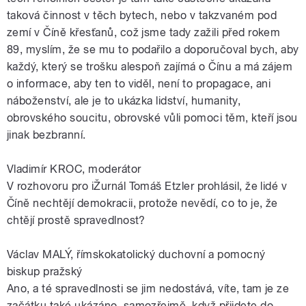
taková činnost v těch bytech, nebo v takzvaném pod
zemí v Číně křesťanů, což jsme tady zažili před rokem
89, myslím, že se mu to podařilo a doporučoval bych, aby
každý, který se trošku alespoň zajímá o Čínu a má zájem
o informace, aby ten to viděl, není to propagace, ani
náboženství, ale je to ukázka lidství, humanity,
obrovského soucitu, obrovské vůli pomoci těm, kteří jsou
jinak bezbranní.
Vladimír KROC, moderátor
V rozhovoru pro iŽurnál Tomáš Etzler prohlásil, že lidé v
Číně nechtějí demokracii, protože nevědí, co to je, že
chtějí prostě spravedlnost?
Václav MALÝ, římskokatolický duchovní a pomocný
biskup pražský
Ano, a té spravedlnosti se jim nedostává, víte, tam je ze
začátku také ukázáno, samozřejmě, když přijdete do