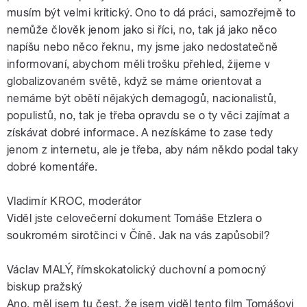
musím být velmi kritický. Ono to dá práci, samozřejmě to
nemůže člověk jenom jako si říci, no, tak já jako něco
napíšu nebo něco řeknu, my jsme jako nedostatečně
informovaní, abychom měli trošku přehled, žijeme v
globalizovaném světě, když se máme orientovat a
nemáme být obětí nějakých demagogů, nacionalistů,
populistů, no, tak je třeba opravdu se o ty věci zajímat a
získávat dobré informace. A nezískáme to zase tedy
jenom z internetu, ale je třeba, aby nám někdo podal taky
dobré komentáře.
Vladimír KROC, moderátor
Viděl jste celovečerní dokument Tomáše Etzlera o
soukromém sirotčinci v Číně. Jak na vás zapůsobil?
Václav MALÝ, římskokatolický duchovní a pomocný
biskup pražský
Ano, měl jsem tu čest, že jsem viděl tento film Tomášovi