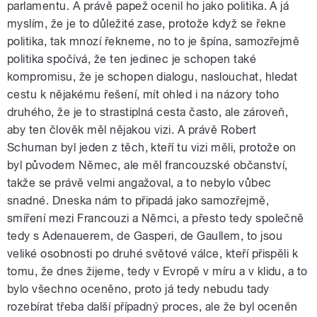
parlamentu. A právě papež ocenil ho jako politika. A já
myslím, že je to důležité zase, protože když se řekne
politika, tak mnozí řekneme, no to je špína, samozřejmě
politika spočívá, že ten jedinec je schopen také
kompromisu, že je schopen dialogu, naslouchat, hledat
cestu k nějakému řešení, mít ohled i na názory toho
druhého, že je to strastiplná cesta často, ale zároveň,
aby ten člověk měl nějakou vizi. A právě Robert
Schuman byl jeden z těch, kteří tu vizi měli, protože on
byl původem Němec, ale měl francouzské občanství,
takže se právě velmi angažoval, a to nebylo vůbec
snadné. Dneska nám to připadá jako samozřejmě,
smíření mezi Francouzi a Němci, a přesto tedy společně
tedy s Adenauerem, de Gasperi, de Gaullem, to jsou
veliké osobnosti po druhé světové válce, kteří přispěli k
tomu, že dnes žijeme, tedy v Evropě v míru a v klidu, a to
bylo všechno oceněno, proto já tedy nebudu tady
rozebírat třeba další případný proces, ale že byl oceněn