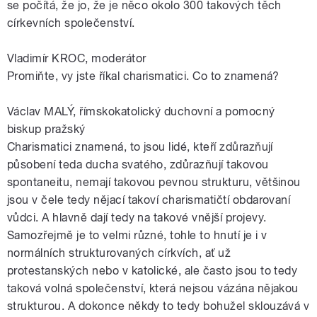
se počítá, že jo, že je něco okolo 300 takových těch
církevních společenství.
Vladimír KROC, moderátor
Promiňte, vy jste říkal charismatici. Co to znamená?
Václav MALÝ, římskokatolický duchovní a pomocný
biskup pražský
Charismatici znamená, to jsou lidé, kteří zdůrazňují
působení teda ducha svatého, zdůrazňují takovou
spontaneitu, nemají takovou pevnou strukturu, většinou
jsou v čele tedy nějací takoví charismatičtí obdarovaní
vůdci. A hlavně dají tedy na takové vnější projevy.
Samozřejmě je to velmi různé, tohle to hnutí je i v
normálních strukturovaných církvích, ať už
protestanských nebo v katolické, ale často jsou to tedy
taková volná společenství, která nejsou vázána nějakou
strukturou. A dokonce někdy to tedy bohužel sklouzává v