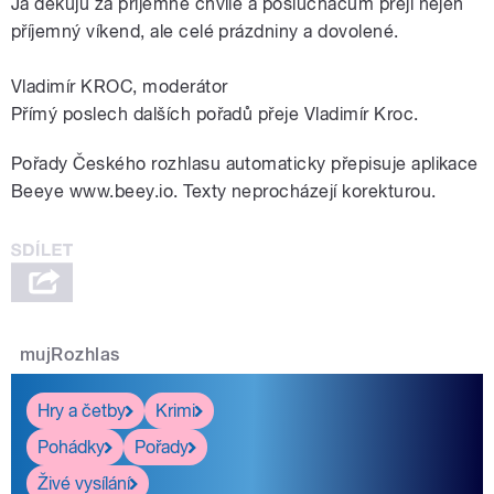
Já děkuju za příjemné chvíle a posluchačům přeji nejen
příjemný víkend, ale celé prázdniny a dovolené.
Vladimír KROC, moderátor
Přímý poslech dalších pořadů přeje Vladimír Kroc.
Pořady Českého rozhlasu automaticky přepisuje aplikace
Beeye www.beey.io. Texty neprocházejí korekturou.
mujRozhlas
Hry a četby
Krimi
Pohádky
Pořady
Živé vysílání