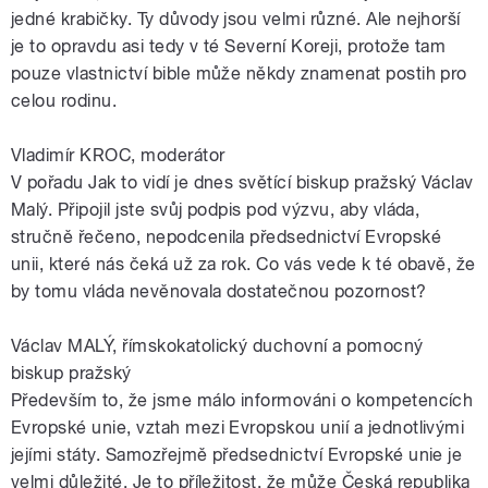
jedné krabičky. Ty důvody jsou velmi různé. Ale nejhorší
je to opravdu asi tedy v té Severní Koreji, protože tam
pouze vlastnictví bible může někdy znamenat postih pro
celou rodinu.
Vladimír KROC, moderátor
V pořadu Jak to vidí je dnes světící biskup pražský Václav
Malý. Připojil jste svůj podpis pod výzvu, aby vláda,
stručně řečeno, nepodcenila předsednictví Evropské
unii, které nás čeká už za rok. Co vás vede k té obavě, že
by tomu vláda nevěnovala dostatečnou pozornost?
Václav MALÝ, římskokatolický duchovní a pomocný
biskup pražský
Především to, že jsme málo informováni o kompetencích
Evropské unie, vztah mezi Evropskou unií a jednotlivými
jejími státy. Samozřejmě předsednictví Evropské unie je
velmi důležité. Je to příležitost, že může Česká republika