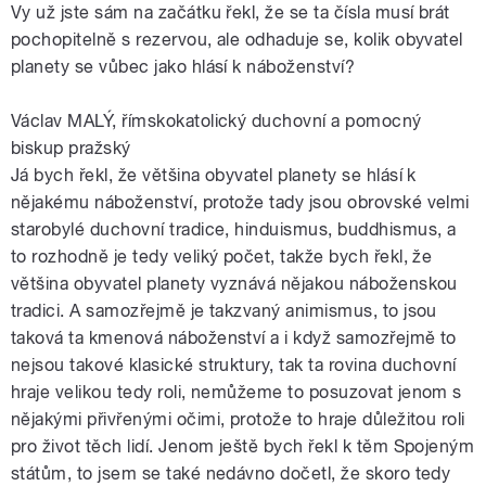
Vy už jste sám na začátku řekl, že se ta čísla musí brát
pochopitelně s rezervou, ale odhaduje se, kolik obyvatel
planety se vůbec jako hlásí k náboženství?
Václav MALÝ, římskokatolický duchovní a pomocný
biskup pražský
Já bych řekl, že většina obyvatel planety se hlásí k
nějakému náboženství, protože tady jsou obrovské velmi
starobylé duchovní tradice, hinduismus, buddhismus, a
to rozhodně je tedy veliký počet, takže bych řekl, že
většina obyvatel planety vyznává nějakou náboženskou
tradici. A samozřejmě je takzvaný animismus, to jsou
taková ta kmenová náboženství a i když samozřejmě to
nejsou takové klasické struktury, tak ta rovina duchovní
hraje velikou tedy roli, nemůžeme to posuzovat jenom s
nějakými přivřenými očimi, protože to hraje důležitou roli
pro život těch lidí. Jenom ještě bych řekl k těm Spojeným
státům, to jsem se také nedávno dočetl, že skoro tedy