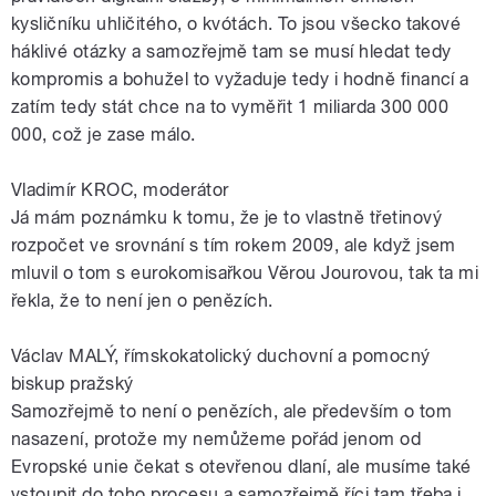
kysličníku uhličitého, o kvótách. To jsou všecko takové
háklivé otázky a samozřejmě tam se musí hledat tedy
kompromis a bohužel to vyžaduje tedy i hodně financí a
zatím tedy stát chce na to vyměřit 1 miliarda 300 000
000, což je zase málo.
Vladimír KROC, moderátor
Já mám poznámku k tomu, že je to vlastně třetinový
rozpočet ve srovnání s tím rokem 2009, ale když jsem
mluvil o tom s eurokomisařkou Věrou Jourovou, tak ta mi
řekla, že to není jen o penězích.
Václav MALÝ, římskokatolický duchovní a pomocný
biskup pražský
Samozřejmě to není o penězích, ale především o tom
nasazení, protože my nemůžeme pořád jenom od
Evropské unie čekat s otevřenou dlaní, ale musíme také
vstoupit do toho procesu a samozřejmě říci tam třeba i