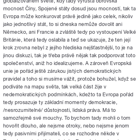
globalizovaném světě, kdy tady vyrůstá obrovská
mocnost Číny, Spojené státy dosud jsou mocností, tak ta
Evropa může konkurovat právě jedině jako celek, nikoliv
jako jednotlivý stát, to si dneska nemůže dovolit ani
Německo, ani Francie a zvláště tedy po vystoupení Velké
Británie, která tedy oslabila a teď se ukazuje, že ten její
krok zrovna nebyl z jejího hlediska nejšťastnější, to je na
jinou diskuzi, tak je třeba právě nějak tak podporovat toto
společenství, aniž ho idealizujeme. A zároveň Evropská
unie je pořád ještě zárukou jistých demokratických
pravidel a toho si musíme vážit, protože bohužel, když se
podíváte na mapu světa, tak velká část žije v
nedemokratických podmínkách, kdežto ta Evropa pořád
tedy prosazuje ty základní momenty demokracie,
/nesrozumitelné/ důstojnosti, lidská práva. Má to
samozřejmě své mouchy. To bychom tady mohli o tom
hovořit dlouho, ale nejsme otroky, nebo nejsme jenom
tedy pasivními přijímateli, co se rozhodne někde v