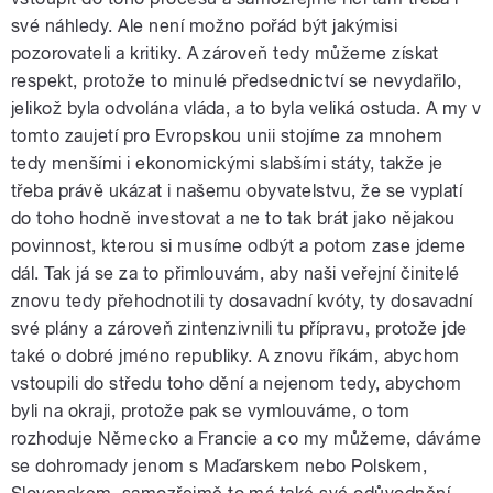
své náhledy. Ale není možno pořád být jakýmisi
pozorovateli a kritiky. A zároveň tedy můžeme získat
respekt, protože to minulé předsednictví se nevydařilo,
jelikož byla odvolána vláda, a to byla veliká ostuda. A my v
tomto zaujetí pro Evropskou unii stojíme za mnohem
tedy menšími i ekonomickými slabšími státy, takže je
třeba právě ukázat i našemu obyvatelstvu, že se vyplatí
do toho hodně investovat a ne to tak brát jako nějakou
povinnost, kterou si musíme odbýt a potom zase jdeme
dál. Tak já se za to přimlouvám, aby naši veřejní činitelé
znovu tedy přehodnotili ty dosavadní kvóty, ty dosavadní
své plány a zároveň zintenzivnili tu přípravu, protože jde
také o dobré jméno republiky. A znovu říkám, abychom
vstoupili do středu toho dění a nejenom tedy, abychom
byli na okraji, protože pak se vymlouváme, o tom
rozhoduje Německo a Francie a co my můžeme, dáváme
se dohromady jenom s Maďarskem nebo Polskem,