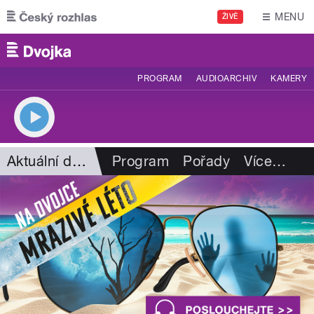
Přejít k hlavnímu obsahu
MENU
ŽIVĚ
PROGRAM
AUDIOARCHIV
KAMERY
Aktuální dění
Program
Pořady
Více
…