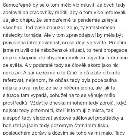
Samozřejmě by se o tom mělo víc mluvit. Já bych tady
apeloval na pracovníky médií, aby o tom více referovali.
Já jako chápu, že samozřejmě ta pandemie zakryla
všechno. Teď zase bohužel, že jo, ty katastrofické
následky tornáda. Ale v tom zpravodajství by měla být
pravidelná informovanost, co se děje ve světě. Předtím
jsme mluvili o té náboženské situaci, to není propagace
nějaké skupiny, ale abychom měli co největší informace
ze světa. A v podstatě tady se člověk skoro jako nic
nedozví. A samozřejmě o té Číně je důležité o tomto
referovat, nejenom, že občas tedy byla podepsána
nějaká slova, nebo že se o něčem jedná, ale jak ta
situace tam vypadá, bohužel na to se věnuje málo
prostředků. Vždyť je dneska mnohem tedy zdrojů, když
nejsou tedy přítomní ti, kteří informují z místa, tak
alespoň tedy sledovat světové sdělovací prostředky a
bohužel já jsem tedy pozorným čtenářem tisku,
poslouchám zprávy a dozvím se toho velmi málo. Tady