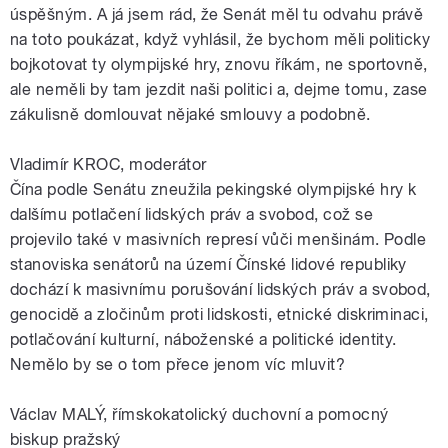
úspěšným. A já jsem rád, že Senát měl tu odvahu právě
na toto poukázat, když vyhlásil, že bychom měli politicky
bojkotovat ty olympijské hry, znovu říkám, ne sportovně,
ale neměli by tam jezdit naši politici a, dejme tomu, zase
zákulisně domlouvat nějaké smlouvy a podobně.
Vladimír KROC, moderátor
Čína podle Senátu zneužila pekingské olympijské hry k
dalšímu potlačení lidských práv a svobod, což se
projevilo také v masivních represí vůči menšinám. Podle
stanoviska senátorů na území Čínské lidové republiky
dochází k masivnímu porušování lidských práv a svobod,
genocidě a zločinům proti lidskosti, etnické diskriminaci,
potlačování kulturní, náboženské a politické identity.
Nemělo by se o tom přece jenom víc mluvit?
Václav MALÝ, římskokatolický duchovní a pomocný
biskup pražský