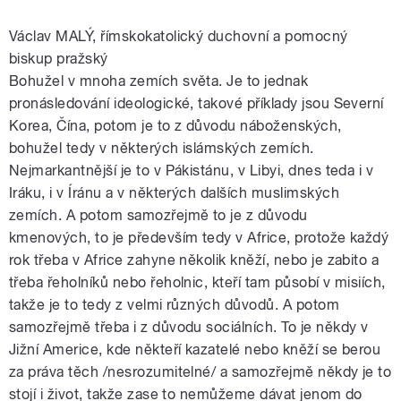
Václav MALÝ, římskokatolický duchovní a pomocný
biskup pražský
Bohužel v mnoha zemích světa. Je to jednak
pronásledování ideologické, takové příklady jsou Severní
Korea, Čína, potom je to z důvodu náboženských,
bohužel tedy v některých islámských zemích.
Nejmarkantnější je to v Pákistánu, v Libyi, dnes teda i v
Iráku, i v Íránu a v některých dalších muslimských
zemích. A potom samozřejmě to je z důvodu
kmenových, to je především tedy v Africe, protože každý
rok třeba v Africe zahyne několik kněží, nebo je zabito a
třeba řeholníků nebo řeholnic, kteří tam působí v misiích,
takže je to tedy z velmi různých důvodů. A potom
samozřejmě třeba i z důvodu sociálních. To je někdy v
Jižní Americe, kde někteří kazatelé nebo kněží se berou
za práva těch /nesrozumitelné/ a samozřejmě někdy je to
stojí i život, takže zase to nemůžeme dávat jenom do