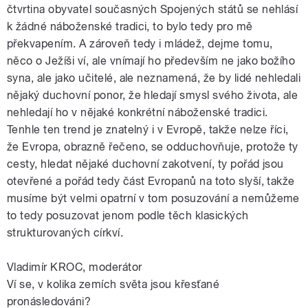
čtvrtina obyvatel současných Spojených států se nehlásí
k žádné náboženské tradici, to bylo tedy pro mě
překvapením. A zároveň tedy i mládež, dejme tomu,
něco o Ježíši ví, ale vnímají ho především ne jako božího
syna, ale jako učitelé, ale neznamená, že by lidé nehledali
nějaký duchovní ponor, že hledají smysl svého života, ale
nehledají ho v nějaké konkrétní náboženské tradici.
Tenhle ten trend je znatelný i v Evropě, takže nelze říci,
že Evropa, obrazně řečeno, se odduchovňuje, protože ty
cesty, hledat nějaké duchovní zakotvení, ty pořád jsou
otevřené a pořád tedy část Evropanů na toto slyší, takže
musíme být velmi opatrní v tom posuzování a nemůžeme
to tedy posuzovat jenom podle těch klasických
strukturovaných církví.
Vladimír KROC, moderátor
Ví se, v kolika zemích světa jsou křesťané
pronásledováni?