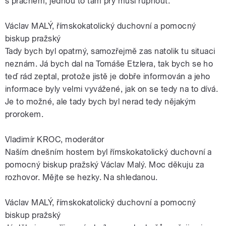
s prachem, jednou to tam prý musí rupnout.
Václav MALÝ, římskokatolický duchovní a pomocný
biskup pražský
Tady bych byl opatrný, samozřejmě zas natolik tu situaci
neznám. Já bych dal na Tomáše Etzlera, tak bych se ho
teď rád zeptal, protože jistě je dobře informován a jeho
informace byly velmi vyvážené, jak on se tedy na to dívá.
Je to možné, ale tady bych byl nerad tedy nějakým
prorokem.
Vladimír KROC, moderátor
Naším dnešním hostem byl římskokatolický duchovní a
pomocný biskup pražský Václav Malý. Moc děkuju za
rozhovor. Mějte se hezky. Na shledanou.
Václav MALÝ, římskokatolický duchovní a pomocný
biskup pražský