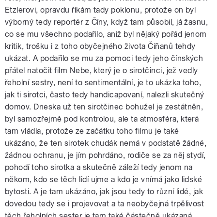
Etzlerovi, opravdu říkám tady poklonu, protože on byl
výborný tedy reportér z Číny, když tam působil, já žasnu,
co se mu všechno podařilo, aniž byl nějaký pořád jenom
kritik, trošku i z toho obyčejného života Číňanů tehdy
ukázat. A podařilo se mu za pomoci tedy jeho čínských
přátel natočit film Nebe, který je o sirotčinci, jež vedly
řeholní sestry, není to sentimentální, je to ukázka toho,
jak ti sirotci, často tedy handicapovaní, nalezli skutečný
domov. Dneska už ten sirotčinec bohužel je zestátněn,
byl samozřejmě pod kontrolou, ale ta atmosféra, která
tam vládla, protože ze začátku toho filmu je také
ukázáno, že ten sirotek chudák nemá v podstatě žádné,
žádnou ochranu, je jím pohrdáno, rodiče se za něj stydí,
pohodí toho sirotka a skutečně záleží tedy jenom na
někom, kdo se těch lidí ujme a kdo je vnímá jako lidské
bytosti. A je tam ukázáno, jak jsou tedy to různí lidé, jak
dovedou tedy se i projevovat a ta neobyčejná trpělivost
těch řeholních sester je tam také částečně ukázaná