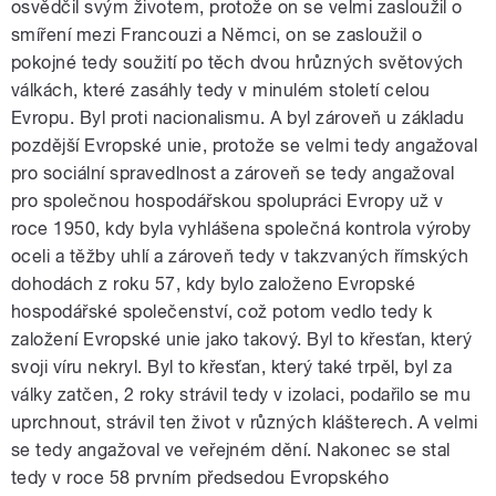
osvědčil svým životem, protože on se velmi zasloužil o
smíření mezi Francouzi a Němci, on se zasloužil o
pokojné tedy soužití po těch dvou hrůzných světových
válkách, které zasáhly tedy v minulém století celou
Evropu. Byl proti nacionalismu. A byl zároveň u základu
pozdější Evropské unie, protože se velmi tedy angažoval
pro sociální spravedlnost a zároveň se tedy angažoval
pro společnou hospodářskou spolupráci Evropy už v
roce 1950, kdy byla vyhlášena společná kontrola výroby
oceli a těžby uhlí a zároveň tedy v takzvaných římských
dohodách z roku 57, kdy bylo založeno Evropské
hospodářské společenství, což potom vedlo tedy k
založení Evropské unie jako takový. Byl to křesťan, který
svoji víru nekryl. Byl to křesťan, který také trpěl, byl za
války zatčen, 2 roky strávil tedy v izolaci, podařilo se mu
uprchnout, strávil ten život v různých klášterech. A velmi
se tedy angažoval ve veřejném dění. Nakonec se stal
tedy v roce 58 prvním předsedou Evropského