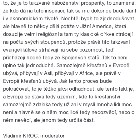
to, že je to takzvané náboženství prosperity, to znamená,
že kdo dá na tuto inspiraci, tak se mu dokonce bude dařit
i v ekonomickém životě. Nechtěl bych to zjednodušovat,
ale hlavně to někdy dělá potíže v Jižní Americe, která
dosud je velmi religiózní a tam ty klasické církve ztrácejí
na počtu svých stoupenců, protože právě tito takzvaní
evangelíkálové strhávají na sebe pozornost, teď
přicházejí hodně tedy ze Spojených států. Tak to není
úplně tak jednoduché. Samozřejmě křesťanů v Evropě
ubývá, přibývají v Asii, přibývají v Africe, ale právě v
Evropě křesťanů ubývá. Jak tento proces bude
pokračovat, to je těžko jaksi odhadnout, ale tento fakt je,
a Evropa se stává tedy územím, kde to křesťanství
samozřejmě zdaleka tedy už ani v mysli mnoha lidí moc
není a hlavně se o něm moc lidé tedy nedozvědí, nebo o
něm nevědí, ale jenom tedy určitá část.
Vladimír KROC, moderátor