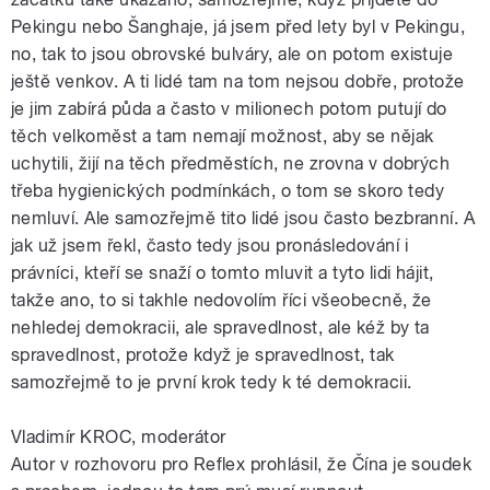
Pekingu nebo Šanghaje, já jsem před lety byl v Pekingu,
no, tak to jsou obrovské bulváry, ale on potom existuje
ještě venkov. A ti lidé tam na tom nejsou dobře, protože
je jim zabírá půda a často v milionech potom putují do
těch velkoměst a tam nemají možnost, aby se nějak
uchytili, žijí na těch předměstích, ne zrovna v dobrých
třeba hygienických podmínkách, o tom se skoro tedy
nemluví. Ale samozřejmě tito lidé jsou často bezbranní. A
jak už jsem řekl, často tedy jsou pronásledování i
právníci, kteří se snaží o tomto mluvit a tyto lidi hájit,
takže ano, to si takhle nedovolím říci všeobecně, že
nehledej demokracii, ale spravedlnost, ale kéž by ta
spravedlnost, protože když je spravedlnost, tak
samozřejmě to je první krok tedy k té demokracii.
Vladimír KROC, moderátor
Autor v rozhovoru pro Reflex prohlásil, že Čína je soudek