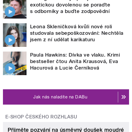
exotickou dovolenou se poraďte
s odborníky a buďte zodpovědní
Leona Skleničková kvůli nové roli
studovala sebepoškozování: Nechtěla
jsem z ní udělat karikaturu
Paula Hawkins: Dívka ve vlaku. Krimi
bestseller čtou Anita Krausová, Eva
Hacurová a Lucie Černíková
Jak nás naladíte na DABu
E-SHOP ČESKÉHO ROZHLASU
Přijměte pozvání na úsměvný doušek moudré