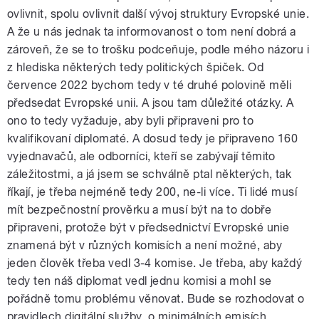
ovlivnit, spolu ovlivnit další vývoj struktury Evropské unie.
A že u nás jednak ta informovanost o tom není dobrá a
zároveň, že se to trošku podceňuje, podle mého názoru i
z hlediska některých tedy politických špiček. Od
července 2022 bychom tedy v té druhé polovině měli
předsedat Evropské unii. A jsou tam důležité otázky. A
ono to tedy vyžaduje, aby byli připraveni pro to
kvalifikovaní diplomaté. A dosud tedy je připraveno 160
vyjednavačů, ale odborníci, kteří se zabývají těmito
záležitostmi, a já jsem se schválně ptal některých, tak
říkají, je třeba nejméně tedy 200, ne-li více. Ti lidé musí
mít bezpečnostní prověrku a musí být na to dobře
připraveni, protože být v předsednictví Evropské unie
znamená být v různých komisích a není možné, aby
jeden člověk třeba vedl 3-4 komise. Je třeba, aby každý
tedy ten náš diplomat vedl jednu komisi a mohl se
pořádně tomu problému věnovat. Bude se rozhodovat o
pravidlech digitální služby, o minimálních emisích