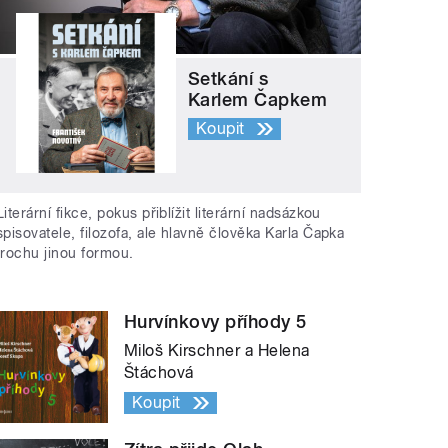
Setkání s
Karlem Čapkem
Koupit
Literární fikce, pokus přiblížit literární nadsázkou
spisovatele, filozofa, ale hlavně člověka Karla Čapka
trochu jinou formou.
Hurvínkovy příhody 5
Miloš Kirschner a Helena
Štáchová
Koupit