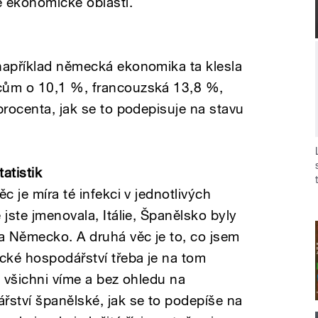
é ekonomické oblasti.
například německá ekonomika ta klesla
cům o 10,1 %, francouzská 13,8 %,
procenta, jak se to podepisuje na stavu
atistik
c je míra té infekci v jednotlivých
 jste jmenovala, Itálie, Španělsko byly
ba Německo. A druhá věc je to, co jsem
ecké hospodářství třeba je na tom
o všichni víme a bez ohledu na
řství španělské, jak se to podepíše na