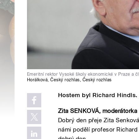
Emeritní rektor Vysoké školy ekonomické v Praze a č
Horálková
,
Český rozhlas
,
Český rozhlas
Hostem byl Richard Hindls.
Zita SENKOVÁ, moderátorka
Dobrý den přeje Zita Senková
námi podělí profesor
Richard
dobrý den.