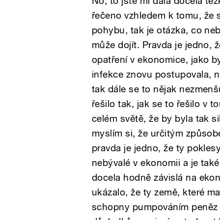
No, to jste mi dala docela t
řečeno vzhledem k tomu, že s
pohybu, tak je otázka, co neb
může dojít. Pravda je jedno, ž
opatření v ekonomice, jako by
infekce znovu postupovala, n
tak dále se to nějak nezmenšu
řešilo tak, jak se to řešilo 
celém světě, že by byla tak s
myslím si, že určitým způsob
pravda je jedno, že ty poklesy
nebývalé v ekonomii a je také
docela hodně závislá na ekon
ukázalo, že ty země, které ma
schopny pumpováním peněz d