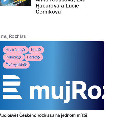
Hacurová a Lucie
Černíková
mujRozhlas
Hry a četby
Krimi
Pohádky
Pořady
Živé vysílání
Audiosvět Českého rozhlasu na jednom místě