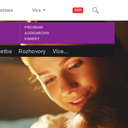
ozhlase
Více
ŽIVĚ
PROGRAM
AUDIOARCHIV
KAMERY
četba
Rozhovory
Více
…