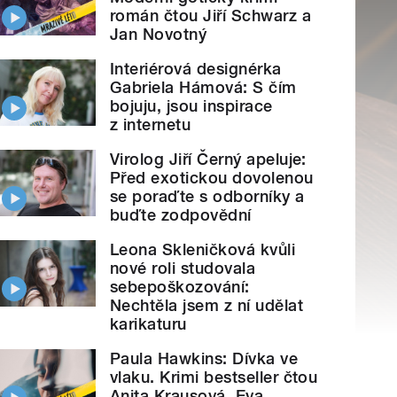
román čtou Jiří Schwarz a
Jan Novotný
Interiérová designérka
Gabriela Hámová: S čím
bojuju, jsou inspirace
z internetu
Virolog Jiří Černý apeluje:
Před exotickou dovolenou
se poraďte s odborníky a
buďte zodpovědní
Leona Skleničková kvůli
nové roli studovala
sebepoškozování:
Nechtěla jsem z ní udělat
karikaturu
Paula Hawkins: Dívka ve
vlaku. Krimi bestseller čtou
Anita Krausová, Eva