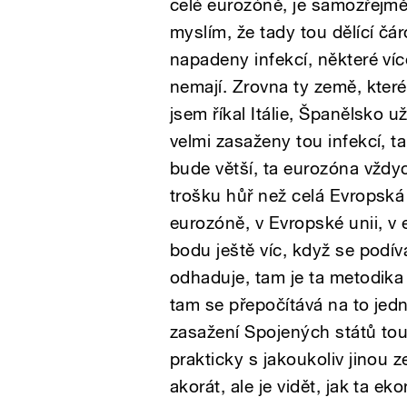
celé eurozóně, je samozřejmě v
myslím, že tady tou dělící č
napadeny infekcí, některé ví
nemají. Zrovna ty země, které 
jsem říkal Itálie, Španělsko už
velmi zasaženy tou infekcí, 
bude větší, ta eurozóna vždyc
trošku hůř než celá Evropská 
eurozóně, v Evropské unii, v 
bodu ještě víc, když se podí
odhaduje, tam je ta metodika 
tam se přepočítává na to jedn
zasažení Spojených států tou
prakticky s jakoukoliv jinou 
akorát, ale je vidět, jak ta e