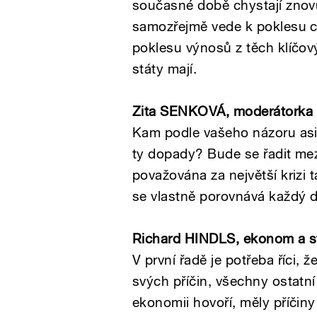
současné době chystají zno
samozřejmě vede k poklesu ce
poklesu výnosů z těch klíčov
státy mají.
Zita SENKOVÁ, moderátorka
Kam podle vašeho názoru asi 
ty dopady? Bude se řadit mezi 
považována za největší krizi 
se vlastně porovnává každý d
Richard HINDLS
, ekonom a st
V první řadě je potřeba říci, ž
svých příčin, všechny ostatní
ekonomii hovoří, měly příčiny