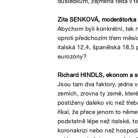
důsledkům, zejména teda v t
Zita SENKOVÁ, moderátorka
Abychom byli konkrétní, tak 
oproti předchozím třem měsí
italská 12,4, španělská 18,5 
eurozóny?
Richard HINDLS
, ekonom a st
Jsou tam dva faktory, jedna vě
zemích, zrovna ty země, které
postiženy daleko víc než tře
říkal, že přece jenom to něm
podstatně lépe než italské, t
koronakrizi nebo než hospodá