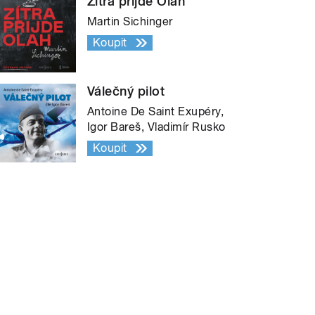
Zítra přijde Olah
Martin Sichinger
Koupit
Válečný pilot
Antoine De Saint Exupéry,
Igor Bareš, Vladimír Rusko
Koupit