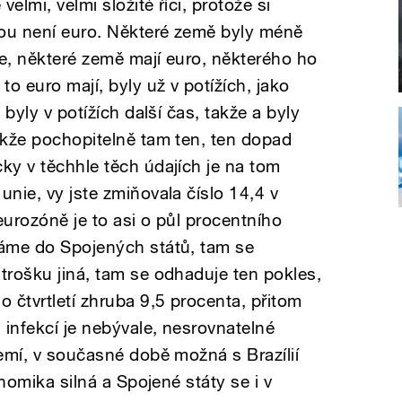
elmi, velmi složité říci, protože si
árou není euro. Některé země byly méně
ce, některé země mají euro, některého ho
to euro mají, byly už v potížích, jako
 byly v potížích další čas, takže a byly
takže pochopitelně tam ten, ten dopad
ky v těchhle těch údajích je na tom
unie, vy jste zmiňovala číslo 14,4 v
eurozóně je to asi o půl procentního
váme do Spojených států, tam se
trošku jiná, tam se odhaduje ten pokles,
o čtvrtletí zhruba 9,5 procenta, přitom
 infekcí je nebývale, nesrovnatelné
zemí, v současné době možná s Brazílií
konomika silná a Spojené státy se i v