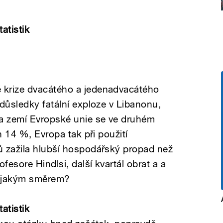
atistik
 krize dvacátého a jedenadvacátého
důsledky fatální exploze v Libanonu,
a zemí Evropské unie se ve druhém
h 14 %, Evropa tak při použití
ů zažila hlubší hospodářský propad než
fesore Hindlsi, další kvartál obrat a a
a jakým směrem?
atistik