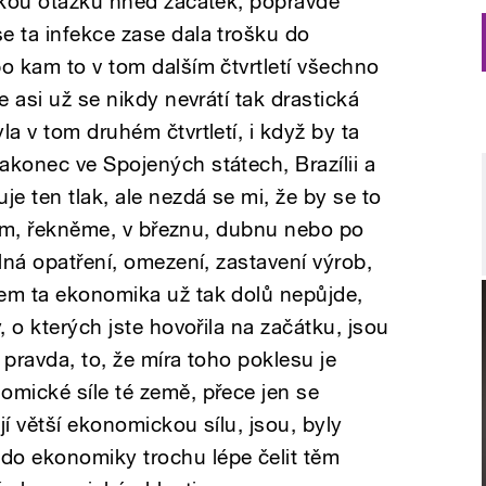
ěžkou otázku hned začátek, popravdě
e ta infekce zase dala trošku do
o kam to v tom dalším čtvrtletí všechno
e asi už se nikdy nevrátí tak drastická
la v tom druhém čtvrtletí, i když by ta
akonec ve Spojených státech, Brazílii a
je ten tlak, ale nezdá se mi, že by se to
v tom, řekněme, v březnu, dubnu nebo po
ilná opatření, omezení, zastavení výrob,
em ta ekonomika už tak dolů nepůjde,
, o kterých jste hovořila na začátku, jsou
 pravda, to, že míra toho poklesu je
omické síle té země, přece jen se
jí větší ekonomickou sílu, jsou, byly
o ekonomiky trochu lépe čelit těm