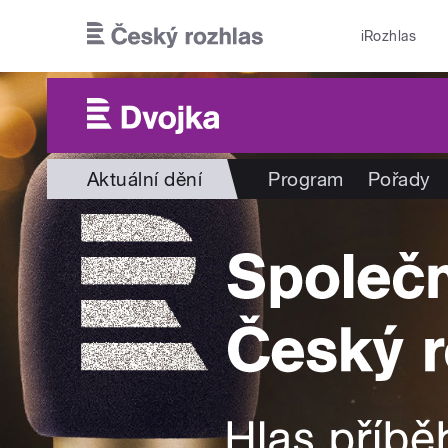
Přejít k hlavnímu obsahu
iRozhlas
Aktuální dění
Program
Pořady