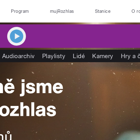
Program
mujRozhlas
Stanice
O r
Audioarchiv
Playlisty
Lidé
Kamery
Hry a 