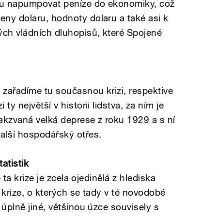
vu napumpovat peníze do ekonomiky, což
ny dolaru, hodnoty dolaru a také asi k
ých vládních dluhopisů, které Spojené
zařadíme tu současnou krizi, respektive
ty největší v historii lidstva, za ním je
takzvaná velká deprese z roku 1929 a s ní
alší hospodářský otřes.
atistik
e ta krize je zcela ojedinělá z hlediska
 krize, o kterých se tady v té novodobé
 úplně jiné, většinou úzce souvisely s