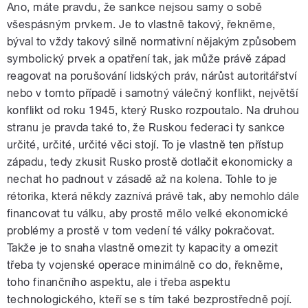
Ano, máte pravdu, že sankce nejsou samy o sobě
všespásným prvkem. Je to vlastně takový, řekněme,
býval to vždy takový silně normativní nějakým způsobem
symbolický prvek a opatření tak, jak může právě západ
reagovat na porušování lidských práv, nárůst autoritářství
nebo v tomto případě i samotný válečný konflikt, největší
konflikt od roku 1945, který Rusko rozpoutalo. Na druhou
stranu je pravda také to, že Ruskou federaci ty sankce
určité, určité, určité věci stojí. To je vlastně ten přístup
západu, tedy zkusit Rusko prostě dotlačit ekonomicky a
nechat ho padnout v zásadě až na kolena. Tohle to je
rétorika, která někdy zaznívá právě tak, aby nemohlo dále
financovat tu válku, aby prostě mělo velké ekonomické
problémy a prostě v tom vedení té války pokračovat.
Takže je to snaha vlastně omezit ty kapacity a omezit
třeba ty vojenské operace minimálně co do, řekněme,
toho finančního aspektu, ale i třeba aspektu
technologického, kteří se s tím také bezprostředně pojí.