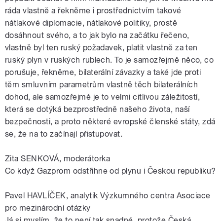
ráda vlastně a řekněme i prostřednictvím takové
nátlakové diplomacie, nátlakové politiky, prostě
dosáhnout svého, a to jak bylo na začátku řečeno,
vlastně byl ten ruský požadavek, platit vlastně za ten
ruský plyn v ruských rublech. To je samozřejmě něco, co
porušuje, řekněme, bilaterální závazky a také jde proti
těm smluvním parametrům vlastně těch bilaterálních
dohod, ale samozřejmě je to velmi citlivou záležitostí,
která se dotýká bezprostředně našeho života, naší
bezpečnosti, a proto některé evropské členské státy, zdá
se, že na to začínají přistupovat.
Zita SENKOVÁ, moderátorka
Co když Gazprom odstřihne od plynu i Českou republiku?
Pavel HAVLÍČEK, analytik Výzkumného centra Asociace
pro mezinárodní otázky
Já si myslím, že to není tak snadné, protože Česká