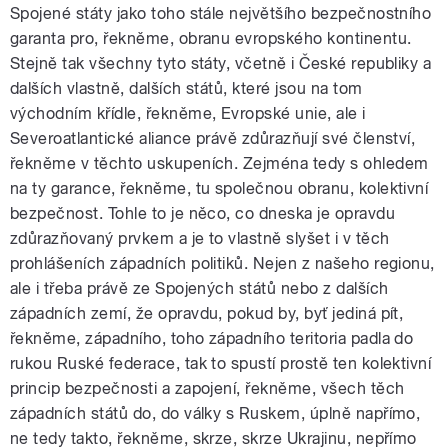
Spojené státy jako toho stále největšího bezpečnostního
garanta pro, řekněme, obranu evropského kontinentu.
Stejně tak všechny tyto státy, včetně i České republiky a
dalších vlastně, dalších států, které jsou na tom
východním křídle, řekněme, Evropské unie, ale i
Severoatlantické aliance právě zdůrazňují své členství,
řekněme v těchto uskupeních. Zejména tedy s ohledem
na ty garance, řekněme, tu společnou obranu, kolektivní
bezpečnost. Tohle to je něco, co dneska je opravdu
zdůrazňovaný prvkem a je to vlastně slyšet i v těch
prohlášeních západních politiků. Nejen z našeho regionu,
ale i třeba právě ze Spojených států nebo z dalších
západních zemí, že opravdu, pokud by, byť jediná pít,
řekněme, západního, toho západního teritoria padla do
rukou Ruské federace, tak to spustí prostě ten kolektivní
princip bezpečnosti a zapojení, řekněme, všech těch
západních států do, do války s Ruskem, úplně napřímo,
ne tedy takto, řekněme, skrze, skrze Ukrajinu, nepřímo