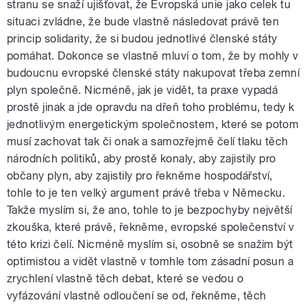
stranu se snaží ujišťovat, že Evropská unie jako celek tu
situaci zvládne, že bude vlastně následovat právě ten
princip solidarity, že si budou jednotlivé členské státy
pomáhat. Dokonce se vlastně mluví o tom, že by mohly v
budoucnu evropské členské státy nakupovat třeba zemní
plyn společně. Nicméně, jak je vidět, ta praxe vypadá
prostě jinak a jde opravdu na dřeň toho problému, tedy k
jednotlivým energetickým společnostem, které se potom
musí zachovat tak či onak a samozřejmě čelí tlaku těch
národních politiků, aby prostě konaly, aby zajistily pro
občany plyn, aby zajistily pro řekněme hospodářství,
tohle to je ten velký argument právě třeba v Německu.
Takže myslím si, že ano, tohle to je bezpochyby největší
zkouška, které právě, řekněme, evropské společenství v
této krizi čelí. Nicméně myslím si, osobně se snažím být
optimistou a vidět vlastně v tomhle tom zásadní posun a
zrychlení vlastně těch debat, které se vedou o
vyfázování vlastně odloučení se od, řekněme, těch