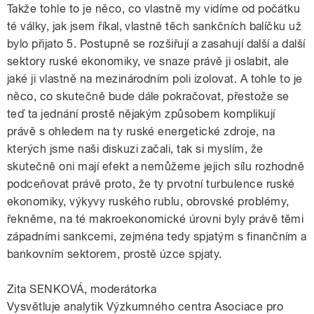
Takže tohle to je něco, co vlastně my vidíme od počátku
té války, jak jsem říkal, vlastně těch sankčních balíčku už
bylo přijato 5. Postupně se rozšiřují a zasahují další a další
sektory ruské ekonomiky, ve snaze právě ji oslabit, ale
jaké ji vlastně na mezinárodním poli izolovat. A tohle to je
něco, co skutečně bude dále pokračovat, přestože se
teď ta jednání prostě nějakým způsobem komplikují
právě s ohledem na ty ruské energetické zdroje, na
kterých jsme naši diskuzi začali, tak si myslím, že
skutečně oni mají efekt a nemůžeme jejich sílu rozhodně
podceňovat právě proto, že ty prvotní turbulence ruské
ekonomiky, výkyvy ruského rublu, obrovské problémy,
řekněme, na té makroekonomické úrovni byly právě těmi
západními sankcemi, zejména tedy spjatým s finančním a
bankovním sektorem, prostě úzce spjaty.
Zita SENKOVÁ, moderátorka
Vysvětluje analytik Výzkumného centra Asociace pro