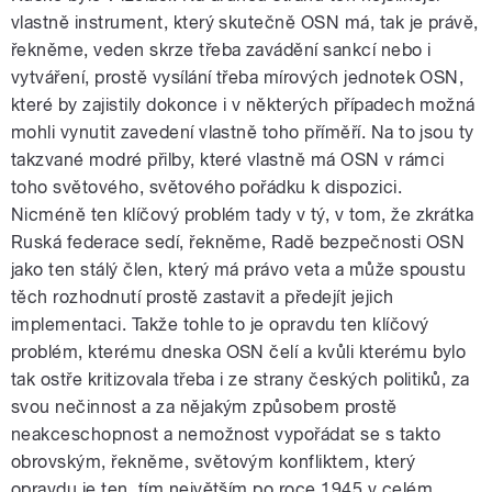
vlastně instrument, který skutečně OSN má, tak je právě,
řekněme, veden skrze třeba zavádění sankcí nebo i
vytváření, prostě vysílání třeba mírových jednotek OSN,
které by zajistily dokonce i v některých případech možná
mohli vynutit zavedení vlastně toho příměří. Na to jsou ty
takzvané modré přilby, které vlastně má OSN v rámci
toho světového, světového pořádku k dispozici.
Nicméně ten klíčový problém tady v tý, v tom, že zkrátka
Ruská federace sedí, řekněme, Radě bezpečnosti OSN
jako ten stálý člen, který má právo veta a může spoustu
těch rozhodnutí prostě zastavit a předejít jejich
implementaci. Takže tohle to je opravdu ten klíčový
problém, kterému dneska OSN čelí a kvůli kterému bylo
tak ostře kritizovala třeba i ze strany českých politiků, za
svou nečinnost a za nějakým způsobem prostě
neakceschopnost a nemožnost vypořádat se s takto
obrovským, řekněme, světovým konfliktem, který
opravdu je ten, tím největším po roce 1945 v celém