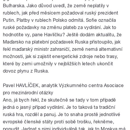
Bulharska. Jako důvod uvedl, že země neplatily v
rublech, jak před měsícem požadoval ruský prezident
Putin. Platby v rublech Polsko odmítá. Sofie označila
ruské požadavky na změnu plateb za vydírání. Jak to
hodnotíte vy, pane Havlíčku? Ještě dodám aktualitu, že
Maďarsko na platební požadavek Ruska přistoupilo, jak
řekl maďarský ministr zahraničí, země nemá alternativní
možnosti, jak si zajistit energetické zdroje nebo trasy,
které by zemi umožnily v nejbližších letech ukončit
dovoz plynu z Ruska.
Pavel HAVLÍČEK, analytik Výzkumného centra Asociace
pro mezinárodní otázky
Ano, já bych řekl, že skutečně se tady v tom případě
jedná o jasný případ vydírání. Je to taková ta tradiční
ruská hra, rozděl a panuj. Je to snaha prostě jednotlivé
evropské členské státy proti sobě trošku, řekněme,
popudit. Jednat s nimi individuálně tak, jak to Moskva má