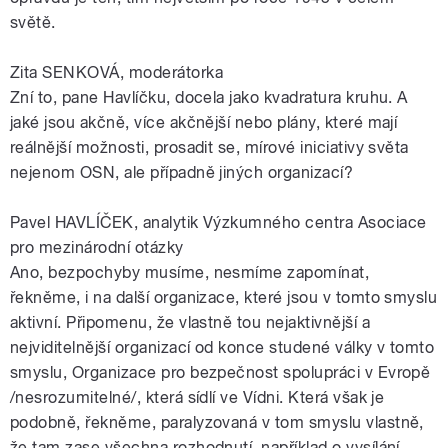
světě.
Zita SENKOVÁ, moderátorka
Zní to, pane Havlíčku, docela jako kvadratura kruhu. A
jaké jsou akčně, více akčnější nebo plány, které mají
reálnější možnosti, prosadit se, mírové iniciativy světa
nejenom OSN, ale případně jiných organizací?
Pavel HAVLÍČEK, analytik Výzkumného centra Asociace
pro mezinárodní otázky
Ano, bezpochyby musíme, nesmíme zapomínat,
řekněme, i na další organizace, které jsou v tomto smyslu
aktivní. Připomenu, že vlastně tou nejaktivnější a
nejviditelnější organizací od konce studené války v tomto
smyslu, Organizace pro bezpečnost spolupráci v Evropě
/nesrozumitelné/, která sídlí ve Vídni. Která však je
podobně, řekněme, paralyzovaná v tom smyslu vlastně,
že tam zase všechna rozhodnutí, například o vysílání,