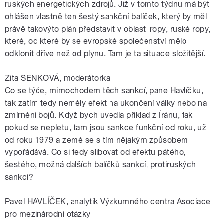
ruských energetických zdrojů. Již v tomto týdnu má být
ohlášen vlastně ten šestý sankční balíček, který by měl
právě takovýto plán představit v oblasti ropy, ruské ropy,
které, od které by se evropské společenství mělo
odklonit dříve než od plynu. Tam je ta situace složitější.
Zita SENKOVÁ, moderátorka
Co se týče, mimochodem těch sankcí, pane Havlíčku,
tak zatím tedy neměly efekt na ukončení války nebo na
zmírnění bojů. Když bych uvedla příklad z Íránu, tak
pokud se nepletu, tam jsou sankce funkční od roku, už
od roku 1979 a země se s tím nějakým způsobem
vypořádává. Co si tedy slibovat od efektu pátého,
šestého, možná dalších balíčků sankcí, protiruských
sankcí?
Pavel HAVLÍČEK, analytik Výzkumného centra Asociace
pro mezinárodní otázky