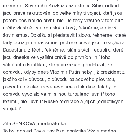
řekněme, Severního Kavkazu až dále na Sibiři, odkud
jsou právě rekrutování do velké míry ti vojáci, kteří jsou
potom posílání do první linie. Je tedy vlastně v tom cítit
určitý vlastně i vnitroruský takový, řekněme, etnický
šovinismus. Dokážu si představit i slovo, řekněme, které
tady použijeme rasismus, protože právě jsou to vojáci z
Dagestánu z těch, řekněme, islámských republik, které
jsou dneska ve vysílání právě do prvních linií toho
válečného konfliktu, který dokážu si představit, že
opravdu, kdyby dnes Vladimir Putin nebyl již prezident z
jakéhokoliv důvodu, z důvodu palácového převratu,
převratu, nějaké lidové revoluce a tak dále, tak by to
opravdu vyvolalo velmi silnou turbulenci uvnitř toho
režimu, ale i uvnitř Ruské federace a jejich jednotlivých
subjektů.
Zita SENKOVÁ, moderátorka
To byl pohled Pavla Havlíčka, analytika Výzkumného