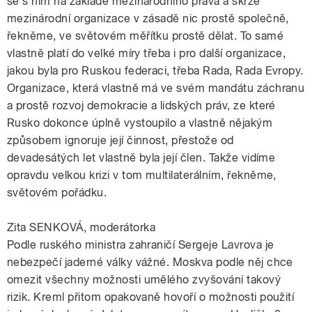
se s ním na základě mezinárodního práva a skrze
mezinárodní organizace v zásadě nic prostě společně,
řekněme, ve světovém měřítku prostě dělat. To samé
vlastně platí do velké míry třeba i pro další organizace,
jakou byla pro Ruskou federaci, třeba Rada, Rada Evropy.
Organizace, která vlastně má ve svém mandátu záchranu
a prostě rozvoj demokracie a lidských práv, ze které
Rusko dokonce úplně vystoupilo a vlastně nějakým
způsobem ignoruje její činnost, přestože od
devadesátých let vlastně byla její člen. Takže vidíme
opravdu velkou krizi v tom multilaterálním, řekněme,
světovém pořádku.
Zita SENKOVÁ, moderátorka
Podle ruského ministra zahraničí Sergeje Lavrova je
nebezpečí jaderné války vážné. Moskva podle něj chce
omezit všechny možnosti umělého zvyšování takový
rizik. Kreml přitom opakovaně hovoří o možnosti použití