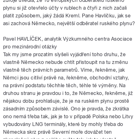
zdroje uvedla, že 10 evropských odběratelů ruského
plynu si již otevřelo účty v rublech a čtyři z nich začali
platit způsobem, jaký žádá Kreml. Pane Havlíčku, jak se
asi zachová Německo, největší odběratel ruského plynu?
Pavel HAVLÍČEK, analytik Výzkumného centra Asociace
pro mezinárodní otázky
Tak my jsme prozatím slyšeli vyjádření toho druhu, že
vlastně Německo nebude chtít přistoupit na tu změnu
vlastně těch právních parametrů. Víme, řekněme, jak
Němci jsou citliví právě na, řekněme, obchodní vztahy,
na právní podstatu těchhle těch, téhle té výměny. Na
druhou stranu je pravdou i to, že Německo, řekněme, již
nějakou dobu prohlašuje, že je na ruském plynu prostě
zásadním způsobem závislé. Ono je pravda, že zkrátka
ono nemá třeba tak, jak je to v případě Polska nebo Litvy
vybudovány LNG terminály, které by mohly třeba do
Německa skrz právě Severní moře dovážet ten