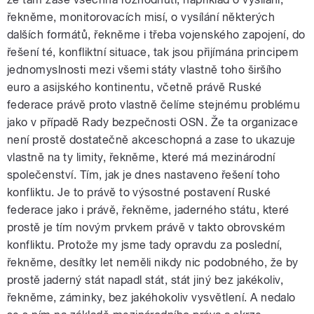
řekněme, monitorovacích misí, o vysílání některých
dalších formátů, řekněme i třeba vojenského zapojení, do
řešení té, konfliktní situace, tak jsou přijímána principem
jednomyslnosti mezi všemi státy vlastně toho širšího
euro a asijského kontinentu, včetně právě Ruské
federace právě proto vlastně čelíme stejnému problému
jako v případě Rady bezpečnosti OSN. Že ta organizace
není prostě dostatečně akceschopná a zase to ukazuje
vlastně na ty limity, řekněme, které má mezinárodní
společenství. Tím, jak je dnes nastaveno řešení toho
konfliktu. Je to právě to výsostné postavení Ruské
federace jako i právě, řekněme, jaderného státu, které
prostě je tím novým prvkem právě v takto obrovském
konfliktu. Protože my jsme tady opravdu za poslední,
řekněme, desítky let neměli nikdy nic podobného, že by
prostě jaderný stát napadl stát, stát jiný bez jakékoliv,
řekněme, záminky, bez jakéhokoliv vysvětlení. A nedalo