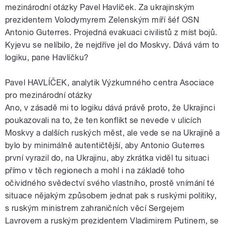
mezinárodní otázky Pavel Havlíček. Za ukrajinským
prezidentem Volodymyrem Zelenským míří šéf OSN
Antonio Guterres. Projedná evakuaci civilistů z míst bojů.
Kyjevu se nelíbilo, že nejdříve jel do Moskvy. Dává vám to
logiku, pane Havlíčku?
Pavel HAVLÍČEK, analytik Výzkumného centra Asociace
pro mezinárodní otázky
Ano, v zásadě mi to logiku dává právě proto, že Ukrajinci
poukazovali na to, že ten konflikt se nevede v ulicích
Moskvy a dalších ruských měst, ale vede se na Ukrajině a
bylo by minimálně autentičtější, aby Antonio Guterres
první vyrazil do, na Ukrajinu, aby zkrátka viděl tu situaci
přímo v těch regionech a mohl i na základě toho
očividného svědectví svého vlastního, prostě vnímání té
situace nějakým způsobem jednat pak s ruskými politiky,
s ruským ministrem zahraničních věcí Sergejem
Lavrovem a ruským prezidentem Vladimirem Putinem, se