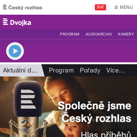
Přejít k hlavnímu obsahu
MENU
ŽIVĚ
PROGRAM
AUDIOARCHIV
KAMERY
Aktuální dění
Program
Pořady
Více
…