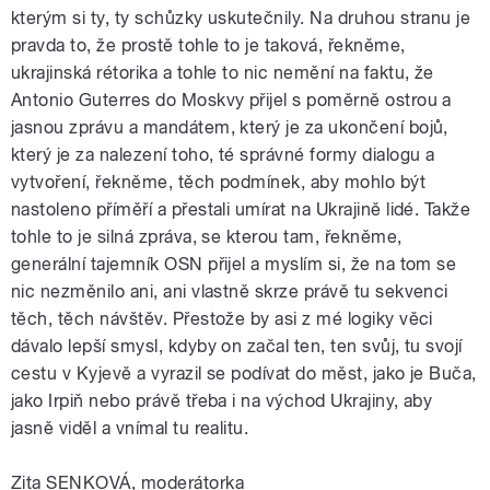
kterým si ty, ty schůzky uskutečnily. Na druhou stranu je
pravda to, že prostě tohle to je taková, řekněme,
ukrajinská rétorika a tohle to nic nemění na faktu, že
Antonio Guterres do Moskvy přijel s poměrně ostrou a
jasnou zprávu a mandátem, který je za ukončení bojů,
který je za nalezení toho, té správné formy dialogu a
vytvoření, řekněme, těch podmínek, aby mohlo být
nastoleno příměří a přestali umírat na Ukrajině lidé. Takže
tohle to je silná zpráva, se kterou tam, řekněme,
generální tajemník OSN přijel a myslím si, že na tom se
nic nezměnilo ani, ani vlastně skrze právě tu sekvenci
těch, těch návštěv. Přestože by asi z mé logiky věci
dávalo lepší smysl, kdyby on začal ten, ten svůj, tu svojí
cestu v Kyjevě a vyrazil se podívat do měst, jako je Buča,
jako Irpiň nebo právě třeba i na východ Ukrajiny, aby
jasně viděl a vnímal tu realitu.
Zita SENKOVÁ, moderátorka