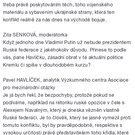
třeba právě poskytováním těch, toho vojenského
materiálu a vybavením ukrajinské strany, která ten
konflikt reálně za nás dnes na východě bojuje.
Zita SENKOVÁ, moderátorka
Když jednoho dne Vladimir Putin už nebude prezidentem
Ruské federace z jakéhokoliv důvodu. Přinese to podle
vás, pane Havlíčku, zásadní obrat v té aktuální politice
Kremlu či spíše v dlouhodobém kurzu?
Pavel HAVLÍČEK, analytik Výzkumného centra Asociace
pro mezinárodní otázky
Je já bych řekl, že bezpochyby, protože pokud se
podíváme, například na rétoriku ruské opozice v čele s
Alexejem Navalným, který je dneska vězněn vlastně
Ruské federaci. Je to člověk, který se jasně vymezil proti
tomuto konfliktu, byl by pravděpodobně, respektive s
vysokou určitostí právě představitelem toho křídla, které