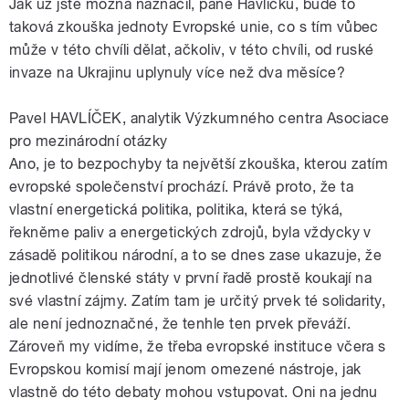
Jak už jste možná naznačil, pane Havlíčku, bude to
taková zkouška jednoty Evropské unie, co s tím vůbec
může v této chvíli dělat, ačkoliv, v této chvíli, od ruské
invaze na Ukrajinu uplynuly více než dva měsíce?
Pavel HAVLÍČEK, analytik Výzkumného centra Asociace
pro mezinárodní otázky
Ano, je to bezpochyby ta největší zkouška, kterou zatím
evropské společenství prochází. Právě proto, že ta
vlastní energetická politika, politika, která se týká,
řekněme paliv a energetických zdrojů, byla vždycky v
zásadě politikou národní, a to se dnes zase ukazuje, že
jednotlivé členské státy v první řadě prostě koukají na
své vlastní zájmy. Zatím tam je určitý prvek té solidarity,
ale není jednoznačné, že tenhle ten prvek převáží.
Zároveň my vidíme, že třeba evropské instituce včera s
Evropskou komisí mají jenom omezené nástroje, jak
vlastně do této debaty mohou vstupovat. Oni na jednu