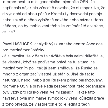
interpretovat tu misi generálního tajemníka OSN, že
nepřinesla nějak nic zásadně nového, že si respektive, že
si vyslechl od obou pánů v Kremlu ty dosavadní postoje
nebo zaznělo něco vyloženě nového nebo náznak třeba
něčeho, co by mohlo vést třeba ke zmírnění té eskalace,
asi ne?
Pavel HAVLÍČEK, analytik Výzkumného centra Asociace
pro mezinárodní otázky
Já si myslím, že v čem ta návštěva byla velmi důležitá je,
že vlastně, když se podíváme právě na tu situaci na
mezinárodním poli, tak já jsem zmiňoval, že Rusko se
mnoho z organizací vlastně už stáhlo. Jiné de facto
nefungují, nebo, nebo jsou Ruskem přímo paralyzovány.
Nicméně OSN a právě Rada bezpečnosti této organizace
byly vždy pro Rusko velmi velmi zásadní. Takže tato
návštěva byla minimálně symbolicky velmi důležitá právě
z toho ohledu, že vlastně tohle to je jedna z těch