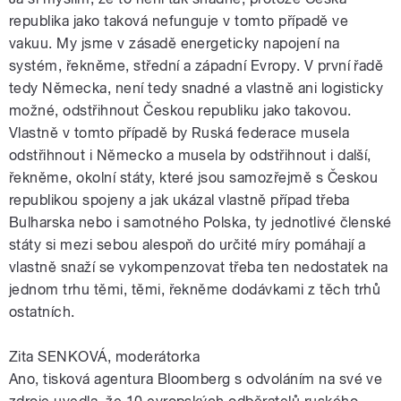
republika jako taková nefunguje v tomto případě ve
vakuu. My jsme v zásadě energeticky napojení na
systém, řekněme, střední a západní Evropy. V první řadě
tedy Německa, není tedy snadné a vlastně ani logisticky
možné, odstřihnout Českou republiku jako takovou.
Vlastně v tomto případě by Ruská federace musela
odstřihnout i Německo a musela by odstřihnout i další,
řekněme, okolní státy, které jsou samozřejmě s Českou
republikou spojeny a jak ukázal vlastně případ třeba
Bulharska nebo i samotného Polska, ty jednotlivé členské
státy si mezi sebou alespoň do určité míry pomáhají a
vlastně snaží se vykompenzovat třeba ten nedostatek na
jednom trhu těmi, těmi, řekněme dodávkami z těch trhů
ostatních.
Zita SENKOVÁ, moderátorka
Ano, tisková agentura Bloomberg s odvoláním na své ve