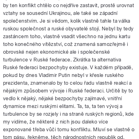
by ten konflikt chtělo co nejdříve zastavit, prostě urovnat
vztahy se sousední Ukrajinou, ale také se západní
společenstvím. Je si vědom, kolik vlastně tahle ta válka
ruskou společnost a ruské obyvatelé stojí. Nebyl by tedy
zastáncem toho, vlastně vsadit všechno na jednu kartu
toho konečného vítězství, což znamená samozřejmě i
obrovské nejen ekonomické ale i společenské
turbulence v Ruské federace. Zkrátka ta alternativa
Ruské federaci bezpochyby existuje. V každém případě,
pokud by dnes Vladimir Putin nebyl v křesle ruského
prezidenta, znamenalo by to celou řadu vlastně reakcí a
nějakým způsobem vývoje i Ruské federaci. Určitě by to
vedlo k nějaký, nějaké bezpochyby zajímavé, vnitřní
dynamice mezi ruskými elitami. Ta, ta, ta ten vývoj a
turbulence by se rozjely i na straně ruských regionů, kde
my vidíme, že některé z nich jsou daleko více
exponované třeba vůči tomu konfliktu. Mluví se vlastně o
tom pásu, řekněme, těch národnostních republik od,