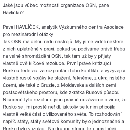
Jaké jsou vůbec možnosti organizace OSN, pane
Havlíčku?
Pavel HAVLÍČEK, analytik Výzkumného centra Asociace
pro mezinárodní otázky
Tak OSN má celou řadu nástrojů. My jsme viděli některé
z nich uplatněné v praxi, pokud se podíváme právě třeba
na valné shromáždění OSN, tak tam už byly přijaty
vlastně dvě klíčové rezoluce. První právě kritizující
Ruskou federaci za rozpoutání toho konfliktu a vyzývající
vlastně ruské vojáky ke stažení, řekněme, z ukrajinského
území, ale také z Gruzie, z Moldavska a dalších zemí
postsovětského prostoru, kde zkrátka Rusové působí.
Nicméně tyto rezoluce jsou právně nezávazné a víme, že
Rusko se jimi prostě neřídí, jakkoliv se k nim připojila
vlastně velká část civilizovaného světa. To rozhodování
napříč státy, státy světové komunity bylo jednoznačné a
Rusko bylo v izolaci. Na druhou stranu ten nejsilnější