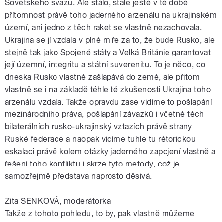
Sovětského svazu. Ale stálo, stále ještě v té době
přítomnost právě toho jaderného arzenálu na ukrajinském
území, ani jedno z těch raket se vlastně nezachovala.
Ukrajina se jí vzdala v plné míře za to, že bude Rusko, ale
stejně tak jako Spojené státy a Velká Británie garantovat
její územní, integritu a státní suverenitu. To je něco, co
dneska Rusko vlastně zašlapává do země, ale přitom
vlastně se i na základě téhle té zkušenosti Ukrajina toho
arzenálu vzdala. Takže opravdu zase vidíme to pošlapání
mezinárodního práva, pošlapání závazků i včetně těch
bilaterálních rusko-ukrajinský vztazích právě strany
Ruské federace a naopak vidíme tuhle tu rétorickou
eskalaci právě kolem otázky jaderného zapojení vlastně a
řešení toho konfliktu i skrze tyto metody, což je
samozřejmě představa naprosto děsivá.
Zita SENKOVÁ, moderátorka
Takže z tohoto pohledu, to by, pak vlastně můžeme