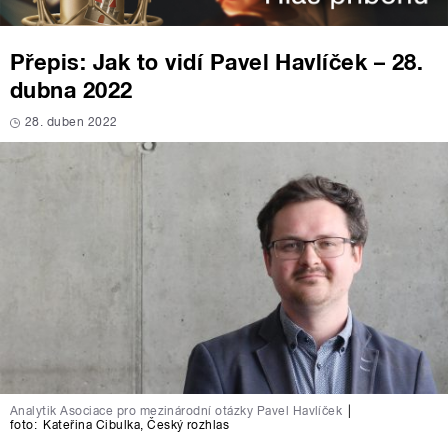
Přepis: Jak to vidí Pavel Havlíček – 28.
dubna 2022
28. duben 2022
Analytik Asociace pro mezinárodní otázky Pavel Havlíček
|
foto:
Kateřina Cibulka
,
Český rozhlas