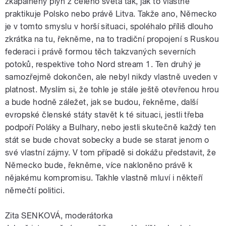
zkapalněný plyn z celého světa tak, jak to vlastně
praktikuje Polsko nebo právě Litva. Takže ano, Německo
je v tomto smyslu v horší situaci, spoléhalo příliš dlouho
zkrátka na tu, řekněme, na to tradiční propojení s Ruskou
federaci i právě formou těch takzvaných severních
potoků, respektive toho Nord stream 1. Ten druhý je
samozřejmě dokončen, ale nebyl nikdy vlastně uveden v
platnost. Myslím si, že tohle je stále ještě otevřenou hrou
a bude hodně záležet, jak se budou, řekněme, další
evropské členské státy stavět k té situaci, jestli třeba
podpoří Poláky a Bulhary, nebo jestli skutečně každý ten
stát se bude chovat sobecky a bude se starat jenom o
své vlastní zájmy. V tom případě si dokážu představit, že
Německo bude, řekněme, více nakloněno právě k
nějakému kompromisu. Takhle vlastně mluví i někteří
němečtí politici.
Zita SENKOVÁ, moderátorka