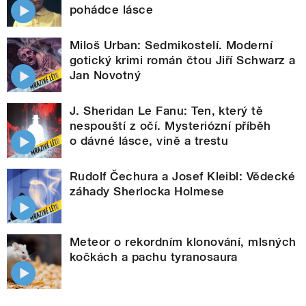
pohádce lásce
Miloš Urban: Sedmikostelí. Moderní
gotický krimi román čtou Jiří Schwarz a
Jan Novotný
J. Sheridan Le Fanu: Ten, který tě
nespouští z očí. Mysteriózní příběh
o dávné lásce, vině a trestu
Rudolf Čechura a Josef Kleibl: Vědecké
záhady Sherlocka Holmese
Meteor o rekordním klonování, mlsných
kočkách a pachu tyranosaura