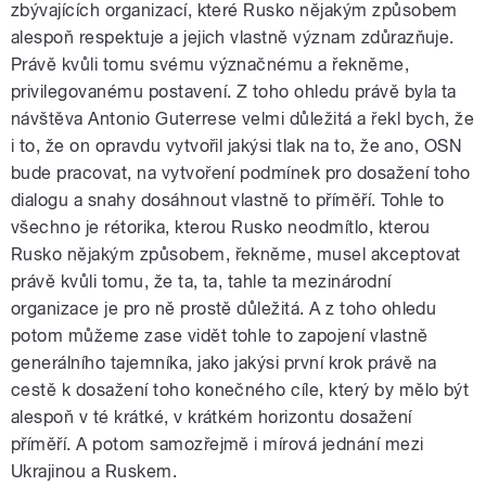
zbývajících organizací, které Rusko nějakým způsobem
alespoň respektuje a jejich vlastně význam zdůrazňuje.
Právě kvůli tomu svému význačnému a řekněme,
privilegovanému postavení. Z toho ohledu právě byla ta
návštěva Antonio Guterrese velmi důležitá a řekl bych, že
i to, že on opravdu vytvořil jakýsi tlak na to, že ano, OSN
bude pracovat, na vytvoření podmínek pro dosažení toho
dialogu a snahy dosáhnout vlastně to příměří. Tohle to
všechno je rétorika, kterou Rusko neodmítlo, kterou
Rusko nějakým způsobem, řekněme, musel akceptovat
právě kvůli tomu, že ta, ta, tahle ta mezinárodní
organizace je pro ně prostě důležitá. A z toho ohledu
potom můžeme zase vidět tohle to zapojení vlastně
generálního tajemníka, jako jakýsi první krok právě na
cestě k dosažení toho konečného cíle, který by mělo být
alespoň v té krátké, v krátkém horizontu dosažení
příměří. A potom samozřejmě i mírová jednání mezi
Ukrajinou a Ruskem.