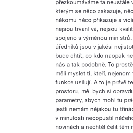
přezkoumáváme
ta
neustále
kterým
se
něco
zakazuje,
ně
někomu
něco
přikazuje
a
vid
nejsou
trvanlivá,
nejsou
kvalit
spojeno
s
výměnou
ministrů
úředníků
jsou
v
jakési
nejisto
bude
chtít,
co
kdo
naopak
ne
nás
a
tak
podobně.
To
prostě
měli
myslet
ti,
kteří,
nejenom
funkce
usilují.
A
to
je
právě
t
prostoru,
měl
bych
si
opravd
parametry,
abych
mohl
tu
prá
jestli
nemám
nějakou
tu
třiná
v
minulosti
nedopustil
něčeh
novinách
a
nechtěl
čelit
těm