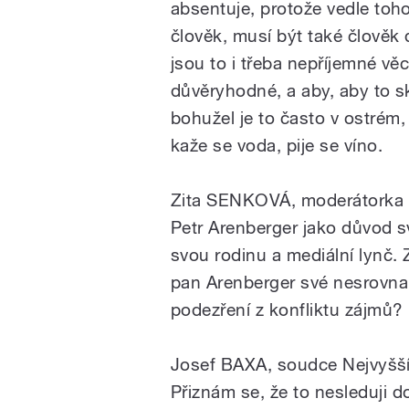
absentuje,
protože
vedle
toho
člověk,
musí
být
také
člověk
jsou
to
i
třeba
nepříjemné
věc
důvěryhodné,
a
aby,
aby
to
s
bohužel
je
to
často
v
ostrém,
kaže
se
voda,
pije
se
víno.
Zita SENKOVÁ, moderátorka
Petr
Arenberger
jako
důvod
s
svou
rodinu
a
mediální
lynč.
pan
Arenberger
své
nesrovnal
podezření
z
konfliktu
zájmů?
Josef BAXA, soudce Nejvyšš
Přiznám
se,
že
to
nesleduji
d