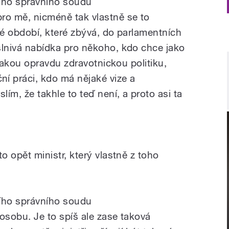
ího správního soudu
pro
mě,
nicméně
tak
vlastně
se
to
ké
období,
které
zbývá,
do
parlamentních
lnivá
nabídka
pro
někoho,
kdo
chce
jako
jakou
opravdu
zdravotnickou
politiku,
ní
práci,
kdo
má
nějaké
vize
a
slím,
že
takhle
to
teď
není,
a
proto
asi
ta
to
opět
ministr
,
který
vlastně
z
toho
ího správního soudu
osobu.
Je
to
spíš
ale
zase
taková