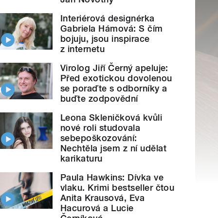
Interiérová designérka
Gabriela Hámová: S čím
bojuju, jsou inspirace
z internetu
Virolog Jiří Černý apeluje:
Před exotickou dovolenou
se poraďte s odborníky a
buďte zodpovědní
Leona Skleničková kvůli
nové roli studovala
sebepoškozování:
Nechtěla jsem z ní udělat
karikaturu
Paula Hawkins: Dívka ve
vlaku. Krimi bestseller čtou
Anita Krausová, Eva
Hacurová a Lucie