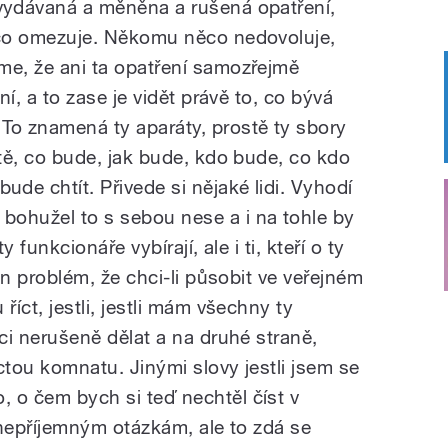
vydávaná
a
měněna
a
rušená
opatření,
co
omezuje.
Někomu
něco
nedovoluje,
íme,
že
ani
ta
opatření
samozřejmě
ní,
a
to
zase
je
vidět
právě
to,
co
bývá
.
To
znamená
ty
aparáty,
prostě
ty
sbory
tě,
co
bude,
jak
bude,
kdo
bude,
co
kdo
bude
chtít.
Přivede
si
nějaké
lidi.
Vyhodí
bohužel
to
s
sebou
nese
a
i
na
tohle
by
ty
funkcionáře
vybírají,
ale
i
ti,
kteří
o
ty
en
problém,
že
chci-li
působit
ve
veřejném
u
říct,
jestli,
jestli
mám
všechny
ty
ci
nerušeně
dělat
a
na
druhé
straně,
ctou
komnatu.
Jinými
slovy
jestli
jsem
se
o,
o
čem
bych
si
teď
nechtěl
číst
v
nepříjemným
otázkám,
ale
to
zdá
se