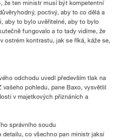
,
že
ten
ministr
musí
být
kompetentní
důvěryhodný,
poctivý,
aby
to
co
dělá
a
i,
aby
to
bylo
uvěřitelné,
aby
to
bylo
kutečně
fungovalo
a
to
tady
vidíme,
že
v
ostrém
kontrastu,
jak
se
říká,
káže
se,
vého
odchodu
uvedl
především
tlak
na
Z
vašeho
pohledu,
pane
Baxo
,
vysvětlil
osti
v
majetkových
přiznáních
a
ího správního soudu
o
detailu,
co
všechno
pan
ministr
jaksi