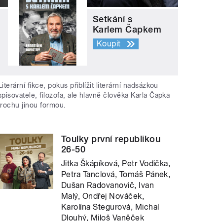
Setkání s
Karlem Čapkem
Koupit
Literární fikce, pokus přiblížit literární nadsázkou
spisovatele, filozofa, ale hlavně člověka Karla Čapka
trochu jinou formou.
Toulky první republikou
26-50
Jitka Škápíková, Petr Vodička,
Petra Tanclová, Tomáš Pánek,
Dušan Radovanovič, Ivan
Malý, Ondřej Nováček,
Karolína Stegurová, Michal
Dlouhý, Miloš Vaněček