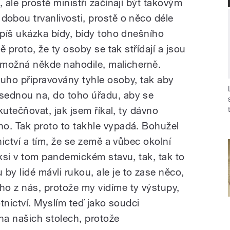
,
ale
prostě
ministři
začínají
být
takovým
dobou
trvanlivosti,
prostě
o
něco
déle
píš
ukázka
bídy,
bídy
toho
dnešního
vě
proto,
že
ty
osoby
se
tak
střídají
a
jsou
možná
někde
nahodile,
malicherně.
ouho
připravovány
tyhle
osoby,
tak
aby
sednou
na,
do
toho
úřadu,
aby
se
kutečňovat,
jak
jsem
říkal,
ty
dávno
no.
Tak
proto
to
takhle
vypadá.
Bohužel
ictví
a
tím,
že
se
země
a
vůbec
okolní
ksi
v
tom
pandemickém
stavu,
tak,
tak
to
u
by
lidé
mávli
rukou,
ale
je
to
zase
něco,
ého
z
nás,
protože
my
vidíme
ty
výstupy,
tnictví
.
Myslím
teď
jako
soudci
na
našich
stolech,
protože