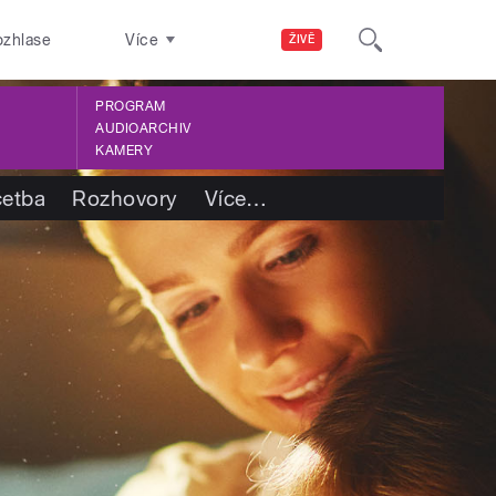
ozhlase
Více
ŽIVĚ
PROGRAM
AUDIOARCHIV
KAMERY
četba
Rozhovory
Více
…