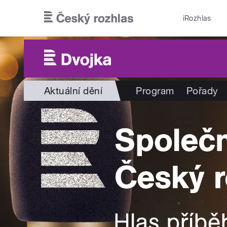
Přejít k hlavnímu obsahu
iRozhlas
Aktuální dění
Program
Pořady