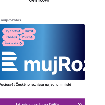
Černíková
mujRozhlas
Hry a četby
Krimi
Pohádky
Pořady
Živé vysílání
Audiosvět Českého rozhlasu na jednom místě
Jak nás naladíte na DABu