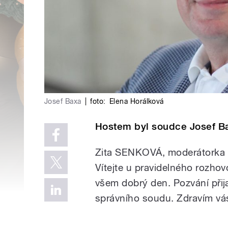
Josef Baxa
|
foto:
Elena Horálková
Hostem byl soudce Josef B
Zita SENKOVÁ, moderátorka
Vítejte
u
pravidelného
rozhov
všem
dobrý
den.
Pozvání
přij
správního
soudu
.
Zdravím
vá