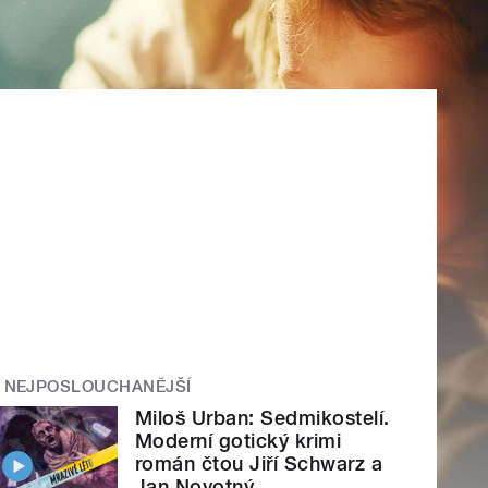
NEJPOSLOUCHANĚJŠÍ
Miloš Urban: Sedmikostelí.
Moderní gotický krimi
román čtou Jiří Schwarz a
Jan Novotný