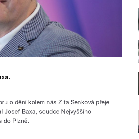
axa.
oru
o
dění
kolem
nás
Zita
Senková
přeje
al
Josef
Baxa
,
soudce
Nejvyššího
s
do
Plzně
.