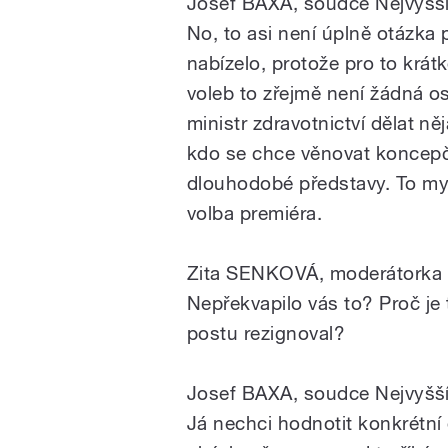
Josef BAXA, soudce Nejvyšš
No,
to
asi
není
úplně
otázka
nabízelo,
protože
pro
to
krát
voleb
to
zřejmě
není
žádná
os
ministr
zdravotnictví
dělat
ně
kdo
se
chce
věnovat
koncepč
dlouhodobé
představy.
To
my
volba
premiéra.
Zita SENKOVÁ, moderátorka
Nepřekvapilo
vás
to?
Proč
je
postu
rezignoval?
Josef BAXA, soudce Nejvyšš
Já
nechci
hodnotit
konkrétní