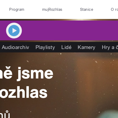
Program
mujRozhlas
Stanice
O r
Audioarchiv
Playlisty
Lidé
Kamery
Hry a 