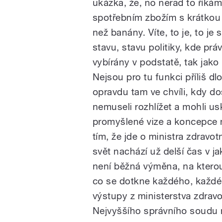
ukázka,
že,
no
nerad
to
říkám
spotřebním
zbožím
s
krátkou
než
banány.
Víte,
to
je,
to
je
s
stavu,
stavu
politiky,
kde
prá
vybírány
v
podstatě,
tak
jako
Nejsou
pro
tu
funkci
příliš
dl
opravdu
tam
ve
chvíli,
kdy
do
nemuseli
rozhlížet
a
mohli
us
promyšlené
vize
a
koncepce
tím,
že
jde
o
ministra
zdravotn
svět
nachází
už
delší
čas
v
ja
není
běžná
výměna,
na
ktero
co
se
dotkne
každého,
každ
výstupy
z
ministerstva
zdravo
Nejvyššího
správního
soudu