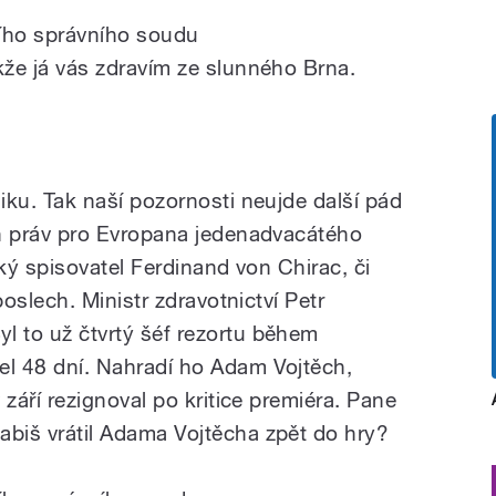
ího správního soudu
kže
já
vás
zdravím
ze
slunného
Brna
.
iku.
Tak
naší
pozornosti
neujde
další
pád
h
práv
pro
Evropana
jedenadvacátého
ký
spisovatel
Ferdinand
von
Chirac,
či
poslech.
Ministr
zdravotnictví
Petr
yl
to
už
čtvrtý
šéf
rezortu
během
el
48
dní.
Nahradí
ho
Adam
Vojtěch
,
v
září
rezignoval
po
kritice
premiéra
.
Pane
abiš
vrátil
Adama
Vojtěcha
zpět
do
hry?