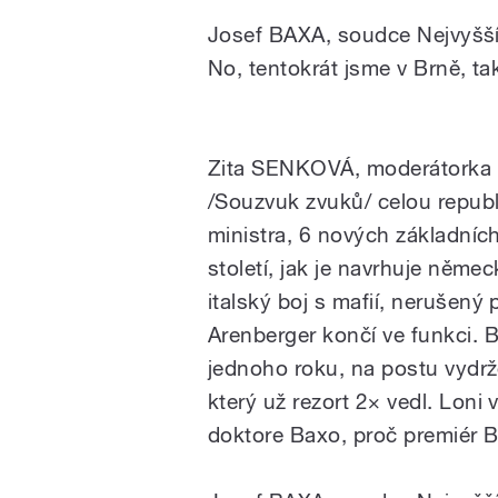
Josef BAXA, soudce Nejvyšš
No,
tentokrát
jsme
v
Brně
,
ta
Zita SENKOVÁ, moderátorka
/Souzvuk
zvuků/
celou
republ
ministra
,
6
nových
základníc
století,
jak
je
navrhuje
němec
italský
boj
s
mafií,
nerušený
Arenberger
končí
ve
funkci.
B
jednoho
roku,
na
postu
vydrž
který
už
rezort
2×
vedl.
Loni
doktore
Baxo
,
proč
premiér
B