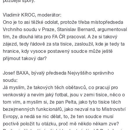
pozdější spory.
Vladimír KROC, moderátor:
Ono je to asi těžké odolat, protože třeba místopředseda
Vrchního soudu v Praze, Stanislav Bernard, argumentoval
tím, že dlouhá léta pro FA ČR pracoval. A že si takový
zájezd, tedy řádově za sta tisíce, zasloužil, kde je tedy ta
hranice, kdy vysoce postavený soudce může ještě
přijmout takový dar?
Josef BAXA, bývalý předseda Nejvyššího správního
soudu:
Já myslím, že takových těch obětavců, co pracují pro
venkovský a nevím jaký fotbal, jsou v zemi tisíce, něco o
tom vím, a myslím si, že pan Pelta, jako tyto tisíce těch
bezejmenných funkcionářů, jako nezval na to Mistrovství
Evropy, a nedá se nic dělat, to, že ten soudce musí
poctivě položit tu otázku, proč mě někdo někam zve?