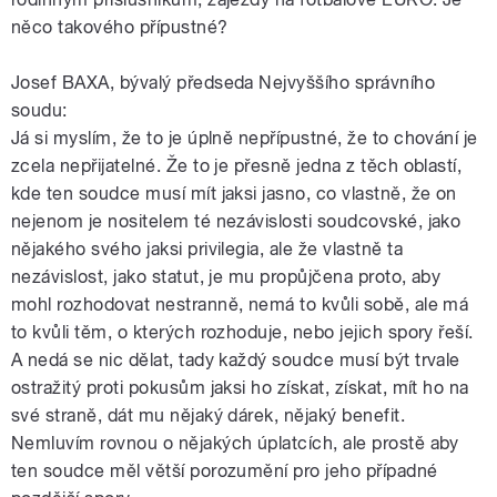
něco takového přípustné?
Josef BAXA, bývalý předseda Nejvyššího správního
soudu:
Já si myslím, že to je úplně nepřípustné, že to chování je
zcela nepřijatelné. Že to je přesně jedna z těch oblastí,
kde ten soudce musí mít jaksi jasno, co vlastně, že on
nejenom je nositelem té nezávislosti soudcovské, jako
nějakého svého jaksi privilegia, ale že vlastně ta
nezávislost, jako statut, je mu propůjčena proto, aby
mohl rozhodovat nestranně, nemá to kvůli sobě, ale má
to kvůli těm, o kterých rozhoduje, nebo jejich spory řeší.
A nedá se nic dělat, tady každý soudce musí být trvale
ostražitý proti pokusům jaksi ho získat, získat, mít ho na
své straně, dát mu nějaký dárek, nějaký benefit.
Nemluvím rovnou o nějakých úplatcích, ale prostě aby
ten soudce měl větší porozumění pro jeho případné