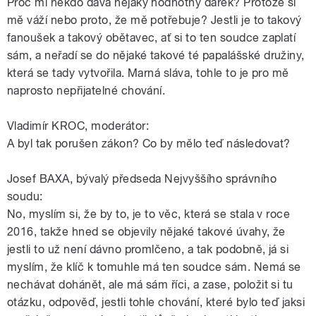
Proč mi někdo dává nějaký hodnotný dárek? Protože si
mě váží nebo proto, že mě potřebuje? Jestli je to takový
fanoušek a takový obětavec, ať si to ten soudce zaplatí
sám, a neřadí se do nějaké takové té papalášské družiny,
která se tady vytvořila. Marná sláva, tohle to je pro mě
naprosto nepřijatelné chování.
Vladimír KROC, moderátor:
A byl tak porušen zákon? Co by mělo teď následovat?
Josef BAXA, bývalý předseda Nejvyššího správního
soudu:
No, myslím si, že by to, je to věc, která se stala v roce
2016, takže hned se objevily nějaké takové úvahy, že
jestli to už není dávno promlčeno, a tak podobně, já si
myslím, že klíč k tomuhle má ten soudce sám. Nemá se
nechávat dohánět, ale má sám říci, a zase, položit si tu
otázku, odpověď, jestli tohle chování, které bylo teď jaksi