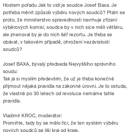
Hostem pořadu Jak to vidí je soudce Josef Baxa. Je
potřeba měnit způsob výběru nových soudců? Ptám se
proto, že ministerstvo spravedlnosti navrhuje zřízení
výběrových komisí, soudce by v nich sice měli většinu,
ale jmenoval by je do nich šéf rezortu. Je třeba se
obávat, v takovém případě, ohrožení nezávislosti
soudců?
Josef BAXA, bývalý předseda Nejvyššího správního
soudu:
Tak já si myslím především, že už je třeba konečně
přijmout nějaká pravidla na zákonné úrovni. Je to ostuda,
že vlastně po 30 letech od revoluce nemáme tahle
pravidla.
Vladimír KROC, moderátor:
Promiňte, tady by se mělo říci, že ten systém výběru
nových soudců se liší kraj od kraje.