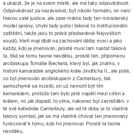
a ukázat, že je na svém místě, ale má taky odpovědnost.
Odpovědnost za nezávislost, byť nikoliv formální, on není
hlavou celé justice, ale zase máme tady ten ministerský
model správy, chybí tady justici takové to institucionální
zaštítění, takže jsou to právě předsedové Nejvyšších
soudů, kteří mají dbát na zachování dělby moci a jako
každý, kdo je jmenován, prostě musí tam nastat taková
ta, říká se tomu teorie nevděku, prostě ten, připomenu
arcibiskupa Tomáše Becketa, který byl, jak známo, v
historii kamarádek anglického krále Jindřicha II., ale poté,
co byl jmenován arcibiskupem z Canterbury, tak
samozřejmě se rozešli, on už nemohl být tím
kamarádem, protože tam bylo jisté napětí mezi církví a
králem, no jak dopadl, to víme, nakonec byl zavražděn, v
té své katedrále Canterbury, ale od té doby je to vlastně
takový symbol, jak se má vlastně chovat ten jmenovaný
funkcionář k tomu, kdo ho jmenoval. Prostě ta teorie
nevděku.