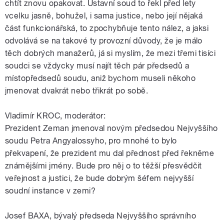
chtít znovu opakovat. Ústavní soud to řekl před lety
vcelku jasně, bohužel, i sama justice, nebo její nějaká
část funkcionářská, to zpochybňuje tento nález, a jaksi
odvolává se na takové ty provozní důvody, že je málo
těch dobrých manažerů, já si myslím, že mezi třemi tisíci
soudci se vždycky musí najít těch pár předsedů a
místopředsedů soudu, aniž bychom museli někoho
jmenovat dvakrát nebo třikrát po sobě.
Vladimír KROC, moderátor:
Prezident Zeman jmenoval novým předsedou Nejvyššího
soudu Petra Angyalossyho, pro mnohé to bylo
překvapení, že prezident mu dal přednost před řekněme
známějšími jmény. Bude pro něj o to těžší přesvědčit
veřejnost a justici, že bude dobrým šéfem nejvyšší
soudní instance v zemi?
Josef BAXA, bývalý předseda Nejvyššího správního