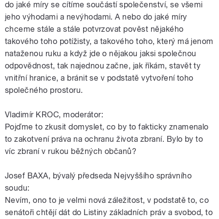
do jaké míry se cítíme součástí společenství, se všemi
jeho výhodami a nevýhodami. A nebo do jaké míry
chceme stále a stále potvrzovat pověst nějakého
takového toho potížisty, a takového toho, který má jenom
nataženou ruku a když jde o nějakou jaksi společnou
odpovědnost, tak najednou začne, jak říkám, stavět ty
vnitřní hranice, a bránit se v podstatě vytvoření toho
společného prostoru.
Vladimír KROC, moderátor:
Pojďme to zkusit domyslet, co by to fakticky znamenalo
to zakotvení práva na ochranu života zbraní. Bylo by to
víc zbraní v rukou běžných občanů?
Josef BAXA, bývalý předseda Nejvyššího správního
soudu:
Nevím, ono to je velmi nová záležitost, v podstatě to, co
senátoři chtějí dát do Listiny základních práv a svobod, to