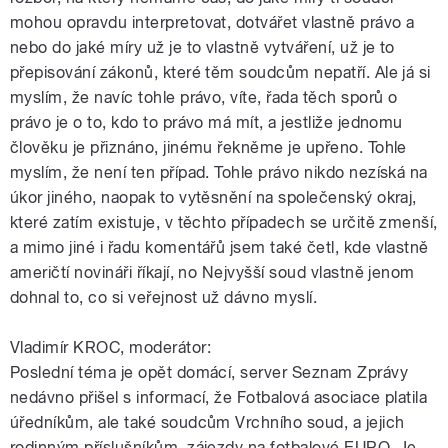
mohou opravdu interpretovat, dotvářet vlastně právo a
nebo do jaké míry už je to vlastně vytváření, už je to
přepisování zákonů, které těm soudcům nepatří. Ale já si
myslím, že navíc tohle právo, víte, řada těch sporů o
právo je o to, kdo to právo má mít, a jestliže jednomu
člověku je přiznáno, jinému řekněme je upřeno. Tohle
myslím, že není ten případ. Tohle právo nikdo nezíská na
úkor jiného, naopak to vytěsnění na společenský okraj,
které zatím existuje, v těchto případech se určitě zmenší,
a mimo jiné i řadu komentářů jsem také četl, kde vlastně
američtí novináři říkají, no Nejvyšší soud vlastně jenom
dohnal to, co si veřejnost už dávno myslí.
Vladimír KROC, moderátor:
Poslední téma je opět domácí, server Seznam Zprávy
nedávno přišel s informací, že Fotbalová asociace platila
úředníkům, ale také soudcům Vrchního soud, a jejich
rodinným příslušníkům, zájezdy na fotbalové EURO. Je