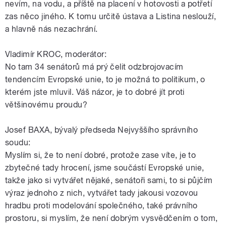
nevím, na vodu, a příště na placení v hotovosti a potřetí
zas něco jiného. K tomu určitě ústava a Listina neslouží,
a hlavně nás nezachrání.
Vladimír KROC, moderátor:
No tam 34 senátorů má prý čelit odzbrojovacím
tendencím Evropské unie, to je možná to politikum, o
kterém jste mluvil. Váš názor, je to dobré jít proti
většinovému proudu?
Josef BAXA, bývalý předseda Nejvyššího správního
soudu:
Myslím si, že to není dobré, protože zase víte, je to
zbytečné tady hrocení, jsme součástí Evropské unie,
takže jako si vytvářet nějaké, senátoři sami, to si půjčím
výraz jednoho z nich, vytvářet tady jakousi vozovou
hradbu proti modelování společného, také právního
prostoru, si myslím, že není dobrým vysvědčením o tom,