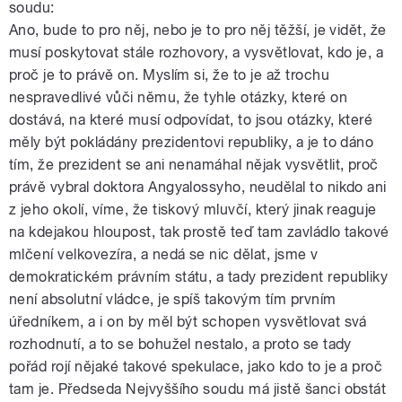
soudu:
Ano, bude to pro něj, nebo je to pro něj těžší, je vidět, že
musí poskytovat stále rozhovory, a vysvětlovat, kdo je, a
proč je to právě on. Myslím si, že to je až trochu
nespravedlivé vůči němu, že tyhle otázky, které on
dostává, na které musí odpovídat, to jsou otázky, které
měly být pokládány prezidentovi republiky, a je to dáno
tím, že prezident se ani nenamáhal nějak vysvětlit, proč
právě vybral doktora Angyalossyho, neudělal to nikdo ani
z jeho okolí, víme, že tiskový mluvčí, který jinak reaguje
na kdejakou hloupost, tak prostě teď tam zavládlo takové
mlčení velkovezíra, a nedá se nic dělat, jsme v
demokratickém právním státu, a tady prezident republiky
není absolutní vládce, je spíš takovým tím prvním
úředníkem, a i on by měl být schopen vysvětlovat svá
rozhodnutí, a to se bohužel nestalo, a proto se tady
pořád rojí nějaké takové spekulace, jako kdo to je a proč
tam je. Předseda Nejvyššího soudu má jistě šanci obstát