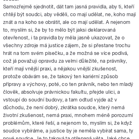
Samozřejmě sjednotit, dát tam jasná pravidla, aby ti, kteří
chtějí být soudci, aby věděli, co mají udělat, ne, koho mají
znát a na koho se obrátit, ale co mají udělat. A nejenom
to, myslím si, že by to mělo být jaksi deklarovaná
otevřenost, i ta pravidla by měla jasně ukazovat, že o
všechny zdroje má justice zájem, že si přestane trochu
hrát na tom svém písečku, a že možná se více podívá,
což já považuji opravdu za velmi důležité, na právníky,
kteří mají vnější praxi, a nějakou vnější zkušenost,
protože obávám se, že takový ten kariérní způsob
přípravy a výchovy, poté, co ten právník, nebo ten mladý
člověk, absolvuje právnickou fakultu, přejde ulici, a
vstoupí do soudní budovy, a tam odtud vyjde až v
důchodu, že není dobrý, zkrátka soudce, který nemá
životní zkušenost, nemá praxi, mnohem méně porozumí
problémům, které řeší, a nejenom to, myslím si, že když
soudce vybíráme, a justice by je neměla vybírat sama, ty
nové soudce. Je to taková ta otřepaná věta. Jaké chce