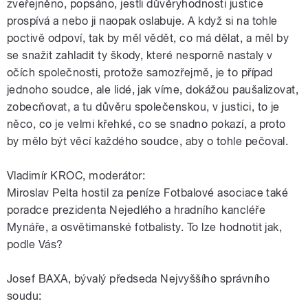
zveřejněno, popsáno, jestli důvěryhodnosti justice
prospívá a nebo ji naopak oslabuje. A když si na tohle
poctivě odpoví, tak by měl vědět, co má dělat, a měl by
se snažit zahladit ty škody, které nesporně nastaly v
očích společnosti, protože samozřejmě, je to případ
jednoho soudce, ale lidé, jak víme, dokážou paušalizovat,
zobecňovat, a tu důvěru společenskou, v justici, to je
něco, co je velmi křehké, co se snadno pokazí, a proto
by mělo být věcí každého soudce, aby o tohle pečoval.
Vladimír KROC, moderátor:
Miroslav Pelta hostil za peníze Fotbalové asociace také
poradce prezidenta Nejedlého a hradního kancléře
Mynáře, a osvětimanské fotbalisty. To lze hodnotit jak,
podle Vás?
Josef BAXA, bývalý předseda Nejvyššího správního
soudu: