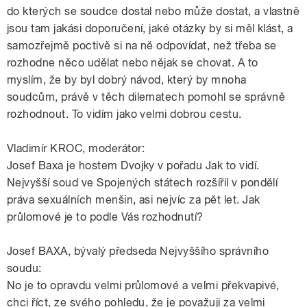
do kterých se soudce dostal nebo může dostat, a vlastně
jsou tam jakási doporučení, jaké otázky by si měl klást, a
samozřejmě poctivě si na ně odpovídat, než třeba se
rozhodne něco udělat nebo nějak se chovat. A to
myslím, že by byl dobrý návod, který by mnoha
soudcům, právě v těch dilematech pomohl se správně
rozhodnout. To vidím jako velmi dobrou cestu.
Vladimír KROC, moderátor:
Josef Baxa je hostem Dvojky v pořadu Jak to vidí.
Nejvyšší soud ve Spojených státech rozšířil v pondělí
práva sexuálních menšin, asi nejvíc za pět let. Jak
průlomové je to podle Vás rozhodnutí?
Josef BAXA, bývalý předseda Nejvyššího správního
soudu:
No je to opravdu velmi průlomové a velmi překvapivé,
chci říct, ze svého pohledu, že je považuji za velmi