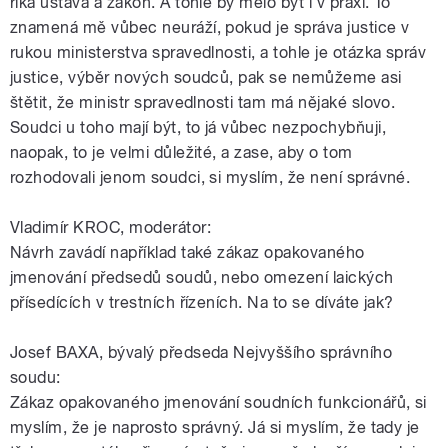
říká ústava a zákon. A tohle by mělo být i v praxi. To
znamená mě vůbec neuráží, pokud je správa justice v
rukou ministerstva spravedlnosti, a tohle je otázka správ
justice, výběr nových soudců, pak se nemůžeme asi
štětit, že ministr spravedlnosti tam má nějaké slovo.
Soudci u toho mají být, to já vůbec nezpochybňuji,
naopak, to je velmi důležité, a zase, aby o tom
rozhodovali jenom soudci, si myslím, že není správné.
Vladimír KROC, moderátor:
Návrh zavádí například také zákaz opakovaného
jmenování předsedů soudů, nebo omezení laických
přísedících v trestních řízeních. Na to se díváte jak?
Josef BAXA, bývalý předseda Nejvyššího správního
soudu:
Zákaz opakovaného jmenování soudních funkcionářů, si
myslím, že je naprosto správný. Já si myslím, že tady je