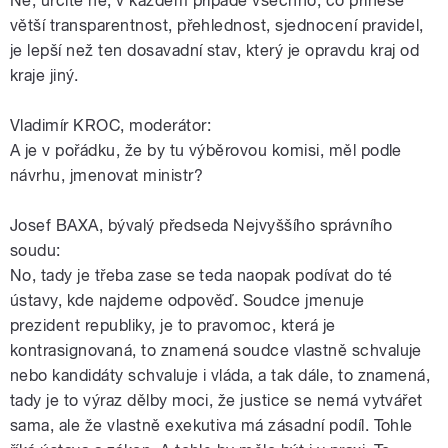
Ne, určitě ne, v každém případě všechno, co přinese
větší transparentnost, přehlednost, sjednocení pravidel,
je lepší než ten dosavadní stav, který je opravdu kraj od
kraje jiný.
Vladimír KROC, moderátor:
A je v pořádku, že by tu výběrovou komisi, měl podle
návrhu, jmenovat ministr?
Josef BAXA, bývalý předseda Nejvyššího správního
soudu:
No, tady je třeba zase se teda naopak podívat do té
ústavy, kde najdeme odpověď. Soudce jmenuje
prezident republiky, je to pravomoc, která je
kontrasignovaná, to znamená soudce vlastně schvaluje
nebo kandidáty schvaluje i vláda, a tak dále, to znamená,
tady je to výraz dělby moci, že justice se nemá vytvářet
sama, ale že vlastně exekutiva má zásadní podíl. Tohle