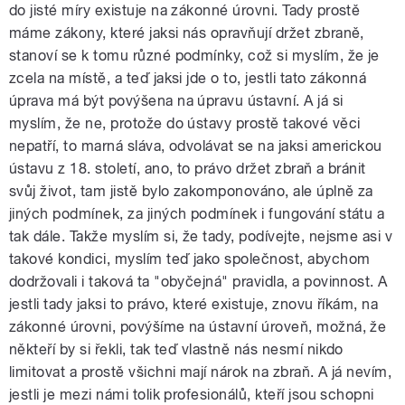
do jisté míry existuje na zákonné úrovni. Tady prostě
máme zákony, které jaksi nás opravňují držet zbraně,
stanoví se k tomu různé podmínky, což si myslím, že je
zcela na místě, a teď jaksi jde o to, jestli tato zákonná
úprava má být povýšena na úpravu ústavní. A já si
myslím, že ne, protože do ústavy prostě takové věci
nepatří, to marná sláva, odvolávat se na jaksi americkou
ústavu z 18. století, ano, to právo držet zbraň a bránit
svůj život, tam jistě bylo zakomponováno, ale úplně za
jiných podmínek, za jiných podmínek i fungování státu a
tak dále. Takže myslím si, že tady, podívejte, nejsme asi v
takové kondici, myslím teď jako společnost, abychom
dodržovali i taková ta "obyčejná" pravidla, a povinnost. A
jestli tady jaksi to právo, které existuje, znovu říkám, na
zákonné úrovni, povýšíme na ústavní úroveň, možná, že
někteří by si řekli, tak teď vlastně nás nesmí nikdo
limitovat a prostě všichni mají nárok na zbraň. A já nevím,
jestli je mezi námi tolik profesionálů, kteří jsou schopni