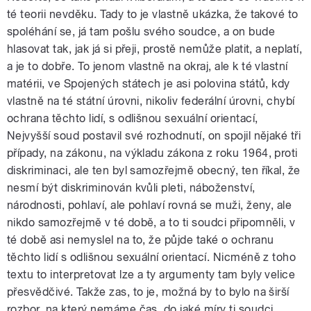
té teorii nevděku. Tady to je vlastně ukázka, že takové to
spoléhání se, já tam pošlu svého soudce, a on bude
hlasovat tak, jak já si přeji, prostě nemůže platit, a neplatí,
a je to dobře. To jenom vlastně na okraj, ale k té vlastní
matérii, ve Spojených státech je asi polovina států, kdy
vlastně na té státní úrovni, nikoliv federální úrovni, chybí
ochrana těchto lidí, s odlišnou sexuální orientací,
Nejvyšší soud postavil své rozhodnutí, on spojil nějaké tři
případy, na zákonu, na výkladu zákona z roku 1964, proti
diskriminaci, ale ten byl samozřejmě obecný, ten říkal, že
nesmí být diskriminován kvůli pleti, náboženství,
národnosti, pohlaví, ale pohlaví rovná se muži, ženy, ale
nikdo samozřejmě v té době, a to ti soudci připomněli, v
té době asi nemyslel na to, že půjde také o ochranu
těchto lidí s odlišnou sexuální orientací. Nicméně z toho
textu to interpretovat lze a ty argumenty tam byly velice
přesvědčivé. Takže zas, to je, možná by to bylo na širší
rozbor, na který nemáme čas, do jaké míry ti soudci