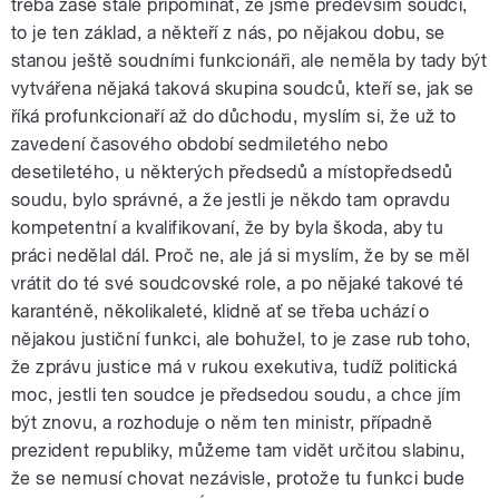
třeba zase stále připomínat, že jsme především soudci,
to je ten základ, a někteří z nás, po nějakou dobu, se
stanou ještě soudními funkcionáři, ale neměla by tady být
vytvářena nějaká taková skupina soudců, kteří se, jak se
říká profunkcionaří až do důchodu, myslím si, že už to
zavedení časového období sedmiletého nebo
desetiletého, u některých předsedů a místopředsedů
soudu, bylo správné, a že jestli je někdo tam opravdu
kompetentní a kvalifikovaní, že by byla škoda, aby tu
práci nedělal dál. Proč ne, ale já si myslím, že by se měl
vrátit do té své soudcovské role, a po nějaké takové té
karanténě, několikaleté, klidně ať se třeba uchází o
nějakou justiční funkci, ale bohužel, to je zase rub toho,
že zprávu justice má v rukou exekutiva, tudíž politická
moc, jestli ten soudce je předsedou soudu, a chce jím
být znovu, a rozhoduje o něm ten ministr, případně
prezident republiky, můžeme tam vidět určitou slabinu,
že se nemusí chovat nezávisle, protože tu funkci bude