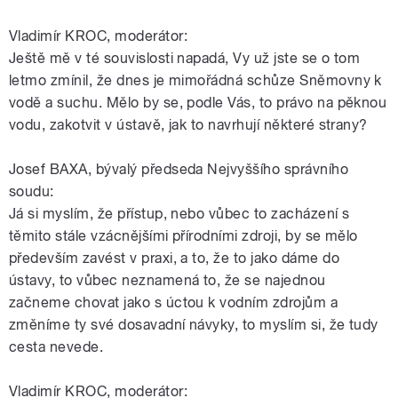
Vladimír KROC, moderátor:
Ještě mě v té souvislosti napadá, Vy už jste se o tom
letmo zmínil, že dnes je mimořádná schůze Sněmovny k
vodě a suchu. Mělo by se, podle Vás, to právo na pěknou
vodu, zakotvit v ústavě, jak to navrhují některé strany?
Josef BAXA, bývalý předseda Nejvyššího správního
soudu:
Já si myslím, že přístup, nebo vůbec to zacházení s
těmito stále vzácnějšími přírodními zdroji, by se mělo
především zavést v praxi, a to, že to jako dáme do
ústavy, to vůbec neznamená to, že se najednou
začneme chovat jako s úctou k vodním zdrojům a
změníme ty své dosavadní návyky, to myslím si, že tudy
cesta nevede.
Vladimír KROC, moderátor: