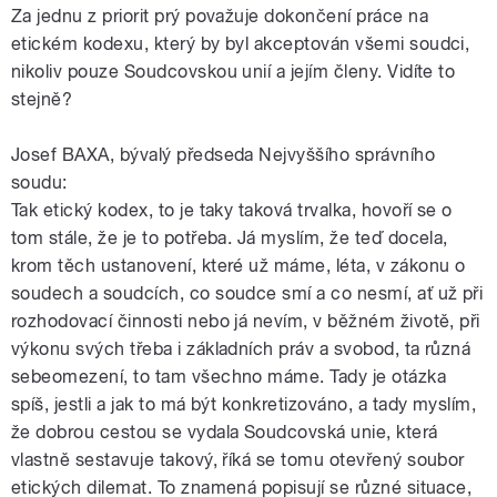
Za jednu z priorit prý považuje dokončení práce na
etickém kodexu, který by byl akceptován všemi soudci,
nikoliv pouze Soudcovskou unií a jejím členy. Vidíte to
stejně?
Josef BAXA, bývalý předseda Nejvyššího správního
soudu:
Tak etický kodex, to je taky taková trvalka, hovoří se o
tom stále, že je to potřeba. Já myslím, že teď docela,
krom těch ustanovení, které už máme, léta, v zákonu o
soudech a soudcích, co soudce smí a co nesmí, ať už při
rozhodovací činnosti nebo já nevím, v běžném životě, při
výkonu svých třeba i základních práv a svobod, ta různá
sebeomezení, to tam všechno máme. Tady je otázka
spíš, jestli a jak to má být konkretizováno, a tady myslím,
že dobrou cestou se vydala Soudcovská unie, která
vlastně sestavuje takový, říká se tomu otevřený soubor
etických dilemat. To znamená popisují se různé situace,