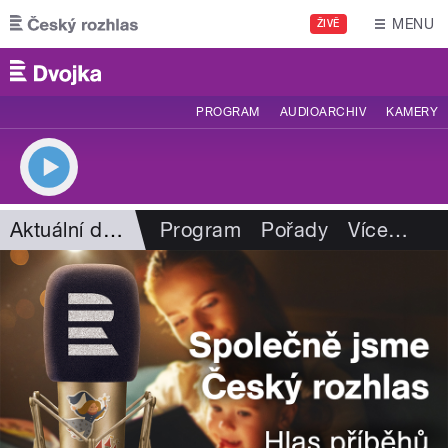
Přejít k hlavnímu obsahu
MENU
ŽIVĚ
PROGRAM
AUDIOARCHIV
KAMERY
Aktuální dění
Program
Pořady
Více
…