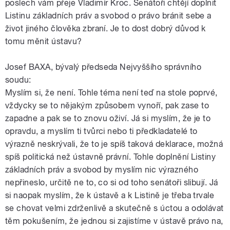
poslech vám přeje Vladimír Kroc. Senátoři chtějí doplnit
Listinu základních práv a svobod o právo bránit sebe a
život jiného člověka zbraní. Je to dost dobrý důvod k
tomu měnit ústavu?
Josef BAXA, bývalý předseda Nejvyššího správního
soudu:
Myslím si, že není. Tohle téma není teď na stole poprvé,
vždycky se to nějakým způsobem vynoří, pak zase to
zapadne a pak se to znovu oživí. Já si myslím, že je to
opravdu, a myslím ti tvůrci nebo ti předkladatelé to
výrazně neskrývali, že to je spíš taková deklarace, možná
spíš politická než ústavně právní. Tohle doplnění Listiny
základních práv a svobod by myslím nic výrazného
nepřineslo, určitě ne to, co si od toho senátoři slibují. Já
si naopak myslím, že k ústavě a k Listině je třeba trvale
se chovat velmi zdrženlivě a skutečně s úctou a odolávat
těm pokušením, že jednou si zajistíme v ústavě právo na,