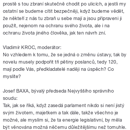
prostě s tou zbraní skutečně chodit po ulicích, a jestli my
ostatní se budeme cítit bezpečněji, když budeme vědět,
že někteří z nás tu zbraň u sebe mají a jsou připraveni ji
použít, nejenom na ochranu svého života, ale i na
ochranu života jiného člověka, jak ten návrh zní.
Vladimír KROC, moderátor:
No vzhledem k tomu, že se jedná o změnu ústavy, tak by
novelu musely podpořit tři pětiny poslanců, tedy 120,
mají podle Vás, předkladatelé naději na úspěch? Co
myslíte?
Josef BAXA, bývalý předseda Nejvyššího správního
soudu:
Tak, jak se říká, když zasedá parlament nikdo si není jistý
svým životem, majetkem a tak dále, takže všechno je
možné, ale myslím si, že ta energie legislativní, by měla
být věnována možná něčemu důležitějšímu než tomuhle.