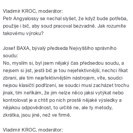
Vladimír KROC, moderátor:
Petr Angyalossy se nechal slyšet, že když bude potřeba,
použije i bič, aby soud pracoval bezvadně. Jak rozumíte
takovému výroku?
Josef BAXA, bývalý předseda Nejvyššího správního
soudu:
No, myslím si, byl jsem nějaký čas předsedou soudu, a
nejsem si jist, jestli bič je tou nejefektivnější, nechci říkat
zbraní, ale tím nejefektivnějším nástrojem, víte, soudci
nejsou klasičtí podřízení, se soudci musí zacházet trochu
jinak, tím neříkám, že jim nelze něco jaksi vytýkat nebo
kontrolovat je a chtít po nich prostě nějaké výsledky a
nějakou odpovědnost, to určitě ne, ale ty metody,
zkrátka, jsou jiné, než ve firmě.
Vladimír KROC, moderátor: