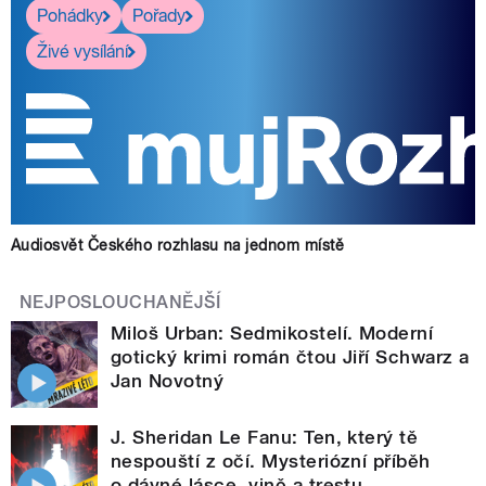
Pohádky
Pořady
Živé vysílání
Audiosvět Českého rozhlasu na jednom místě
NEJPOSLOUCHANĚJŠÍ
Miloš Urban: Sedmikostelí. Moderní
gotický krimi román čtou Jiří Schwarz a
Jan Novotný
J. Sheridan Le Fanu: Ten, který tě
nespouští z očí. Mysteriózní příběh
o dávné lásce, vině a trestu