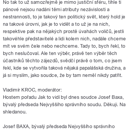
No tak to už samozřejmě je mimo justiční sféru, tihle ti
pánové nejsou nadáni těmi atributy nezávislosti a
nestrannosti, to je takový ten politický svět, který hold je
na takové úrovni, jak je to vidět a to už je na nich,
respektive pak na nějakých prostě úvahách voličů, jestli
takovéhle představitelé a lidi kolem nich, nadále chceme
mít ve svém čele nebo nechceme. Tady to, bych řekl, to
bych neslučoval. Ale ten výběr, právě ten výběr těch
účastníků těchto zájezdů, svědčí právě o tom, co jsem
řekl, kde se vytvořila taková nějaká papalášská družina, a
já si myslím, jako soudce, že by tam neměl nikdy patřit.
Vladimír KROC, moderátor:
Hostem pořadu Jak to vidí byl dnes soudce Josef Baxa,
bývalý předseda Nejvyššího správního soudu. Děkuji. Na
shledanou.
Josef BAXA, bývalý předseda Nejvyššího správního