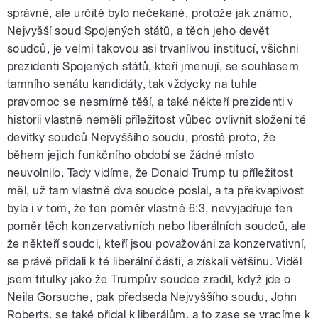
správné, ale určitě bylo nečekané, protože jak známo,
Nejvyšší soud Spojených států, a těch jeho devět
soudců, je velmi takovou asi trvanlivou institucí, všichni
prezidenti Spojených států, kteří jmenují, se souhlasem
tamního senátu kandidáty, tak vždycky na tuhle
pravomoc se nesmírně těší, a také někteří prezidenti v
historii vlastně neměli příležitost vůbec ovlivnit složení té
devítky soudců Nejvyššího soudu, prostě proto, že
během jejich funkčního období se žádné místo
neuvolnilo. Tady vidíme, že Donald Trump tu příležitost
měl, už tam vlastně dva soudce poslal, a ta překvapivost
byla i v tom, že ten poměr vlastně 6:3, nevyjadřuje ten
poměr těch konzervativních nebo liberálních soudců, ale
že někteří soudci, kteří jsou považováni za konzervativní,
se právě přidali k té liberální části, a získali většinu. Viděl
jsem titulky jako že Trumpův soudce zradil, když jde o
Neila Gorsuche, pak předseda Nejvyššího soudu, John
Roberts, se také přidal k liberálům, a to zase se vracíme k