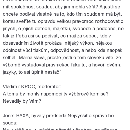
mít společnost soudce, aby jim mohla věřit? A jestli se
chcete podívat vlastně na to, kdo tím soudcem má být,
komu svěříte tu opravdu velkou pravomoc rozhodovat o
jiných, o jejich dětech, majetku, svobodě a podobně, no
tak je třeba asi se podívat, co mají za sebou, kde v
dosavadním životě prokázali nějaký výkon, nějakou
odolnost vůči tlakům, odpovědnost, a nebo kde naopak
selhali. Marná sláva, prostě jestli o tom člověku víte, že
výborně vystudoval právnickou fakultu, a hovoří dvěma
jazyky, to asi úplně nestačí.
Vladimír KROC, moderátor:
A tomu by mohly napomoci ty výběrové komise?
Nevadily by Vám?
Josef BAXA, bývalý předseda Nejvyššího správního
soudu: