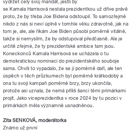
vydržet celý svůj mandát, jestli by
se
Kamala
Harrisová
nestala
prezidentkou
už dříve právě
proto, že by třeba
Joe
Bidena
odstoupil. To samozřejmě
nikdo z nás si neví úplně v tomhle věku zdravotně, jak na
tom je, ale, ale říkám
Joe
Biden
působí poměrně vitálně,
takže si nemyslím, že by odstupoval předčasně. Ale je
určitě zřejmé, že ty prezidentské ambice tam jsou.
Koneckonců
Kamala
Harrisová
se ucházela o tu
demokratickou nominaci do prezidentského souboje
sama. Chvíli to vypadalo, že se jí poměrně daří, ale ten
úspěch v těch průzkumech byl poměrně krátkodobý a
ona tu svoji kampaň poměrně brzy, brzy ukončila,
protože asi uznala, že nemá příliš šanci těmi primárkami
projít. Jako
viceprezidentka
v roce 2024 by tu pozici v
primárkách měla významně usnadněnou.
Zita SENKOVÁ,
moderátorka
Známo už první