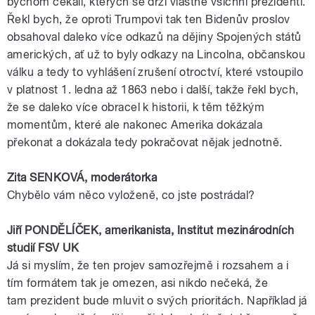
bychom čekali, kterých se drží vlastně všichni
prezidenti
.
Řekl bych, že oproti
Trumpovi
tak ten
Bidenův
proslov
obsahoval daleko více odkazů na dějiny Spojených států
amerických, ať už to byly odkazy na
Lincolna
, občanskou
válku a tedy to vyhlášení zrušení otroctví, které vstoupilo
v platnost 1. ledna až 1863 nebo i další, takže řekl bych,
že se daleko více obracel k historii, k těm těžkým
momentům, které ale nakonec
Amerika
dokázala
překonat a dokázala tedy pokračovat nějak jednotně.
Zita SENKOVÁ,
moderátorka
Chybělo vám něco vyloženě, co jste postrádal?
Jiří
PONDĚLÍČEK
,
amerikanista
, Institut mezinárodních
studií
FSV
UK
Já si myslím, že ten projev samozřejmě i rozsahem a i
tím formátem tak je omezen, asi nikdo nečeká, že
tam
prezident
bude mluvit o svých prioritách. Například já