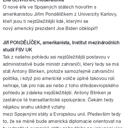
O nové éře ve
Spojených
státech
hovořím s
amerikanistou
Jiřím
Pondělíčkem
z
Univerzity
Karlovy
,
kteří jsou ti nejdůležitější lidé, kterými se
nový
americký
prezident
Joe
Biden
obklopil?
Jiří
PONDĚLÍČEK
,
amerikanista
, Institut mezinárodních
studií
FSV
UK
Tak z našeho pohledu asi nejdůležitější postavou v
administrativě bude
ministr
zahraničí
, který tedy se má
stát
Antony
Blinken, protože samozřejmě zahraniční
politika, i když pro americké voliče úplně takovou roli
nehraje, tak pro nás asi nebo z toho středoevropského
pohledu je zdaleka nejdůležitější.
Antony
Blinken je
zastánce té transatlantické spolupráce. Čekám tedy
nějakou snahu uklidnit vztahy
mezi
Spojenými
státy
a
Evropskou
unií
. Především tedy
to, že se méně bude americká diplomacie orientovat na