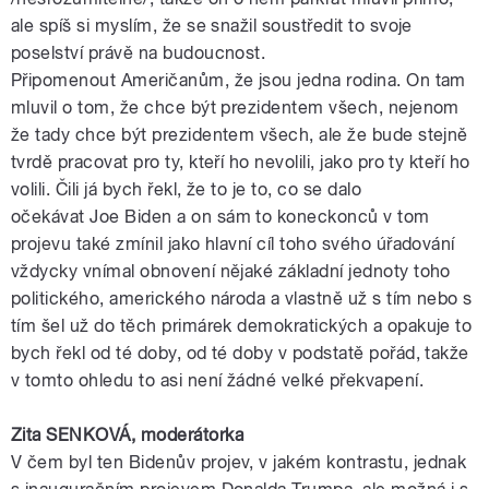
ale spíš si myslím, že se snažil soustředit to svoje
poselství právě na budoucnost.
Připomenout
Američanům
, že jsou jedna rodina. On tam
mluvil o tom, že chce být
prezidentem
všech, nejenom
že tady chce být
prezidentem
všech, ale že bude stejně
tvrdě pracovat pro ty, kteří ho nevolili, jako pro ty kteří ho
volili. Čili já bych řekl, že to je to, co se dalo
očekávat
Joe
Biden
a on sám to koneckonců v tom
projevu také zmínil jako hlavní cíl toho svého úřadování
vždycky vnímal obnovení nějaké základní jednoty toho
politického, amerického národa a vlastně už s tím nebo s
tím šel už do těch primárek demokratických a opakuje to
bych řekl od té doby, od té doby v podstatě pořád, takže
v tomto ohledu to asi není žádné velké překvapení.
Zita SENKOVÁ,
moderátorka
V čem byl ten
Bidenův
projev, v jakém kontrastu, jednak