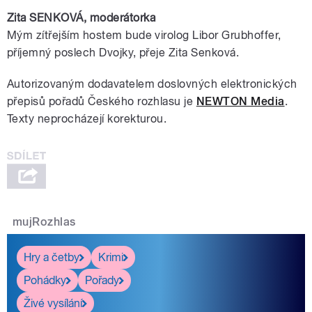
Zita SENKOVÁ,
moderátorka
Mým zítřejším hostem bude virolog
Libor
Grubhoffer
,
příjemný poslech Dvojky, přeje Zita Senková.
Autorizovaným dodavatelem doslovných elektronických
přepisů pořadů Českého rozhlasu je
NEWTON Media
.
Texty neprocházejí korekturou.
mujRozhlas
Hry a četby
Krimi
Pohádky
Pořady
Živé vysílání