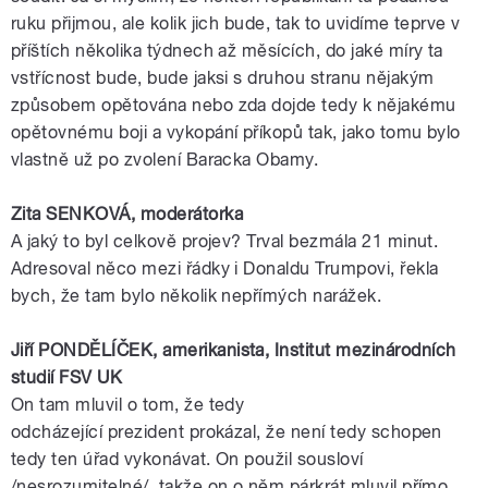
ruku přijmou, ale kolik jich bude, tak to uvidíme teprve v
příštích několika týdnech až měsících, do jaké míry ta
vstřícnost bude, bude jaksi s druhou stranu nějakým
způsobem opětována nebo zda dojde tedy k nějakému
opětovnému boji a vykopání příkopů tak, jako tomu bylo
vlastně už po zvolení
Baracka
Obamy
.
Zita SENKOVÁ,
moderátorka
A jaký to byl celkově projev? Trval bezmála 21 minut.
Adresoval něco mezi řádky i
Donaldu
Trumpovi
, řekla
bych, že tam bylo několik nepřímých narážek.
Jiří
PONDĚLÍČEK
,
amerikanista
, Institut mezinárodních
studií
FSV
UK
On tam mluvil o tom, že tedy
odcházející
prezident
prokázal, že není tedy schopen
tedy ten úřad vykonávat. On použil sousloví
/nesrozumitelné/, takže on o něm párkrát mluvil přímo,