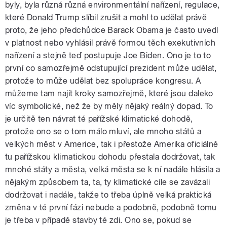
byly, byla různá různá environmentální nařízení, regulace,
které
Donald
Trump
slíbil zrušit a mohl to udělat právě
proto, že jeho předchůdce
Barack
Obama
je často uvedl
v platnost nebo vyhlásil právě formou těch exekutivních
nařízení a stejně teď postupuje
Joe
Biden
. Ono je to to
první co samozřejmě odstupující
prezident
může udělat,
protože to může udělat bez spolupráce kongresu. A
můžeme tam najít kroky samozřejmě, které jsou daleko
víc symbolické, než že by měly nějaký reálný dopad. To
je určitě ten návrat té pařížské klimatické dohodě,
protože ono se o tom málo mluví, ale mnoho států a
velkých měst v
Americe
, tak i přestože
Amerika
oficiálně
tu pařížskou klimatickou dohodu přestala dodržovat, tak
mnohé státy a města, velká města se k ní nadále hlásila a
nějakým způsobem ta, ta, ty klimatické cíle se zavázali
dodržovat i nadále, takže to třeba úplně velká praktická
změna v té první fázi nebude a podobně, podobně tomu
je třeba v případě stavby té zdi. Ono se, pokud se