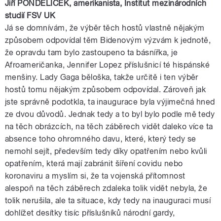
Jiří
PONDĚLÍČEK
,
amerikanista
, Institut mezinárodních
studií
FSV
UK
Já se domnívám, že výběr těch hostů vlastně nějakým
způsobem odpovídal těm Bidenovým výzvám k jednotě,
že opravdu tam bylo zastoupeno ta
básnířka
, je
Afroameričanka,
Jennifer
Lopez
příslušnicí té hispánské
menšiny.
Lady
Gaga
běloška, takže určitě i ten výběr
hostů tomu nějakým způsobem odpovídal. Zároveň jak
jste správně podotkla, ta inaugurace byla výjimečná hned
ze dvou důvodů. Jednak tedy a to byl bylo podle mě tedy
na těch obrázcích, na těch záběrech vidět daleko více ta
absence toho ohromného davu, které, který tedy se
nemohl sejít, především tedy díky opatřením nebo kvůli
opatřením, která mají zabránit šíření covidu nebo
koronaviru a myslím si, že ta vojenská přítomnost
alespoň na těch záběrech zdaleka tolik vidět nebyla, že
tolik nerušila, ale ta situace, kdy tedy na inauguraci musí
dohlížet desítky tisíc příslušníků
národní
gardy
,