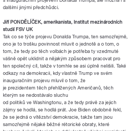
s inauguračním projevem
Donalda
Trumpa
, ale možná i s
dalšími jinými předchůdci.
Jiří
PONDĚLÍČEK
,
amerikanista
, Institut mezinárodních
studií
FSV
UK
Tak co se týče projevu
Donalda
Trumpa
, ten samozřejmě,
ono je to trošku povinnost mluvit o jednotě a o tom, o
tom, že tedy po těch volbách je potřeba ty vzedmuté
vášně opět uklidnit a nějakým způsobem pracovat pro
ten společný cíl, takže v tomhle se asi úplně nelišili. Také
odkazy na demokracii, kdy vlastně
Trump
ve svém
inauguračním projevu mluvil o tom, že
je
prezidentem
těch přehlížených
Američanů
, těch
kterým se nedostávalo sluchu
od
politiků
ve
Washingtonu
, a že tedy právě za jejich
zájmy se hodlá, se hodlá prát.
Joe
Biden
obdobně řekl,
že se jedná o vítězství demokracie, takže tam jsou
samozřejmě nějaké běžné rétorické obraty, které