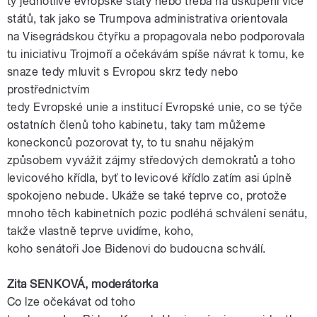
ty jednotlivé evropské státy nebo třeba na uskupení více
států, tak jako se Trumpova administrativa orientovala
na
Visegrádskou
čtyřku
a propagovala nebo podporovala
tu
iniciativu
Trojmoří
a očekávám spíše návrat k tomu, ke
snaze tedy mluvit s
Evropou
skrz tedy nebo
prostřednictvím
tedy
Evropské
unie
a
institucí
Evropské
unie
, co se týče
ostatních
členů
toho kabinetu, taky tam můžeme
koneckonců pozorovat ty, to tu snahu nějakým
způsobem vyvážit zájmy středových demokratů a toho
levicového křídla, byť to levicové křídlo zatím asi úplně
spokojeno nebude. Ukáže se také teprve co, protože
mnoho těch kabinetních pozic podléhá schválení
senátu
,
takže vlastně teprve uvidíme, koho,
koho
senátoři
Joe
Bidenovi
do budoucna schválí.
Zita SENKOVÁ,
moderátorka
Co lze očekávat od toho