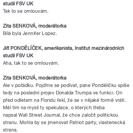
studií
FSV
UK
Tak to se omlouvám.
Zita SENKOVÁ,
moderátorka
Bílá byla
Jennifer
Lopez
.
Jiří
PONDĚLÍČEK
,
amerikanista
, Institut mezinárodních
studií
FSV
UK
Aha, tak to se omlouvám.
Zita SENKOVÁ,
moderátorka
Ale v pořádku. Pojďme se podívat, pane Pondělíčku spíše
tedy na poslední projev
Donalda
Trumpa
ve funkci. On
před odletem na
Floridu
řekl, že se v nějaké formě vrátí.
Měl tím na mysli ty spekulace, o kterých třeba
napsal
Wall
Street
Journal
, že chce založit politickou
stranu. Mohla by se jmenovat
Patriot
party, vlastenecká
strana.