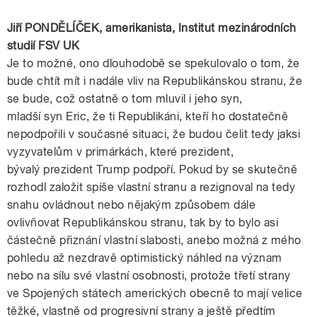
Jiří
PONDĚLÍČEK
,
amerikanista
, Institut mezinárodních
studií
FSV
UK
Je to možné, ono dlouhodobě se spekulovalo o tom, že
bude chtít mít i nadále vliv na
Republikánskou
stranu
, že
se bude, což ostatně o tom mluvil i jeho syn,
mladší
syn
Eric, že ti
Republikáni
, kteří ho dostatečně
nepodpořili v současné situaci, že budou čelit tedy jaksi
vyzyvatelům v primárkách, které
prezident
,
bývalý
prezident
Trump
podpoří. Pokud by se skutečně
rozhodl založit spíše vlastní stranu a rezignoval na tedy
snahu ovládnout nebo nějakým způsobem dále
ovlivňovat
Republikánskou
stranu
, tak by to bylo asi
částečně přiznání vlastní slabosti, anebo možná z mého
pohledu až nezdravě optimistický náhled na význam
nebo na sílu své vlastní osobnosti, protože třetí strany
ve
Spojených
státech
amerických
obecně to mají velice
těžké, vlastně od progresivní strany a ještě předtím