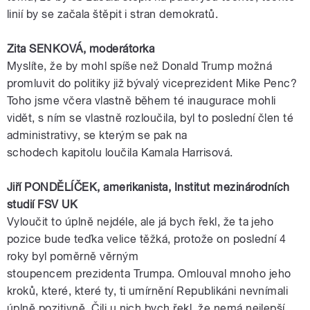
linií by se začala štěpit i stran demokratů.
Zita SENKOVÁ,
moderátorka
Myslíte, že by mohl spíše než
Donald
Trump
možná
promluvit do politiky již bývalý
viceprezident
Mike Penc?
Toho jsme včera vlastně během té inaugurace mohli
vidět, s ním se vlastně rozloučila, byl to poslední
člen
té
administrativy, se kterým se pak na
schodech
kapitolu
loučila
Kamala
Harrisová
.
Jiří
PONDĚLÍČEK
,
amerikanista
, Institut mezinárodních
studií
FSV
UK
Vyloučit to úplně nejdéle, ale já bych řekl, že ta jeho
pozice bude teďka velice těžká, protože on poslední 4
roky byl poměrně věrným
stoupencem
prezidenta
Trumpa
. Omlouval mnoho jeho
kroků, které, které ty, ti umírnění
Republikáni
nevnímali
úplně pozitivně. Čili u nich bych řekl, že nemá nejlepší