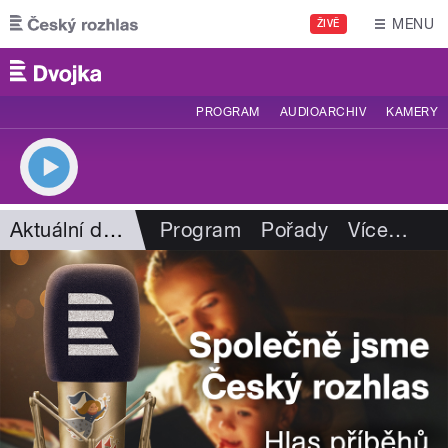
Přejít k hlavnímu obsahu
MENU
ŽIVĚ
PROGRAM
AUDIOARCHIV
KAMERY
Aktuální dění
Program
Pořady
Více
…