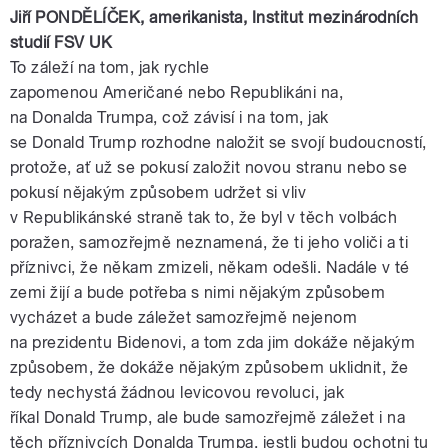
Jiří
PONDĚLÍČEK
,
amerikanista
, Institut mezinárodních
studií
FSV
UK
To záleží na tom, jak rychle
zapomenou
Američané
nebo
Republikáni
na,
na
Donalda
Trumpa
, což závisí i na tom, jak
se
Donald
Trump
rozhodne naložit se svojí budoucností,
protože, ať už se pokusí založit novou stranu nebo se
pokusí nějakým způsobem udržet si vliv
v
Republikánské
straně
tak to, že byl v těch volbách
poražen, samozřejmě neznamená, že ti jeho voliči a ti
příznivci, že někam zmizeli, někam odešli. Nadále v té
zemi žijí a bude potřeba s nimi nějakým způsobem
vycházet a bude záležet samozřejmě nejenom
na
prezidentu
Bidenovi
, a tom zda jim dokáže nějakým
způsobem, že dokáže nějakým způsobem uklidnit, že
tedy nechystá žádnou levicovou revoluci, jak
říkal
Donald
Trump
, ale bude samozřejmě záležet i na
těch příznivcích
Donalda
Trumpa
, jestli budou ochotni tu