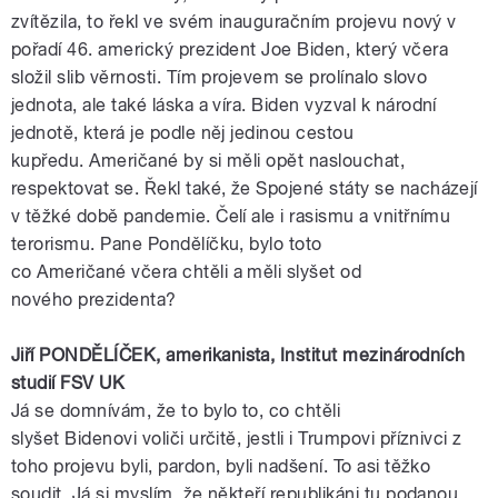
zvítězila, to řekl ve svém inauguračním projevu nový v
pořadí 46.
americký
prezident
Joe
Biden
, který včera
složil slib věrnosti. Tím projevem se prolínalo slovo
jednota, ale také láska a víra.
Biden
vyzval k národní
jednotě, která je podle něj jedinou cestou
kupředu.
Američané
by si měli opět naslouchat,
respektovat se. Řekl také, že
Spojené
státy
se nacházejí
v těžké době pandemie. Čelí ale i rasismu a vnitřnímu
terorismu. Pane Pondělíčku, bylo toto
co
Američané
včera chtěli a měli slyšet od
nového
prezidenta
?
Jiří
PONDĚLÍČEK
,
amerikanista
, Institut mezinárodních
studií
FSV
UK
Já se domnívám, že to bylo to, co chtěli
slyšet
Bidenovi
voliči určitě, jestli i
Trumpovi
příznivci z
toho projevu byli, pardon, byli nadšení. To asi těžko
soudit. Já si myslím, že někteří republikáni tu podanou