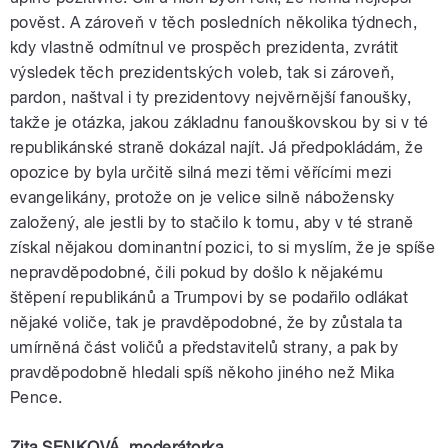
pověst. A zároveň v těch posledních několika týdnech,
kdy vlastně odmítnul ve prospěch
prezidenta
, zvrátit
výsledek těch prezidentských voleb, tak si zároveň,
pardon, naštval i ty prezidentovy nejvěrnější
fanoušky
,
takže je otázka, jakou základnu fanouškovskou by si v té
republikánské straně dokázal najít. Já předpokládám, že
opozice by byla určitě silná mezi těmi věřícími mezi
evangelikány, protože on je velice silně nábožensky
založený, ale jestli by to stačilo k tomu, aby v té straně
získal nějakou dominantní pozici, to si myslím, že je spíše
nepravděpodobné, čili pokud by došlo k nějakému
štěpení republikánů a
Trumpovi
by se podařilo odlákat
nějaké voliče, tak je pravděpodobné, že by zůstala ta
umírněná část voličů a představitelů strany, a pak by
pravděpodobně hledali spíš někoho jiného než Mika
Pence.
Zita SENKOVÁ,
moderátorka