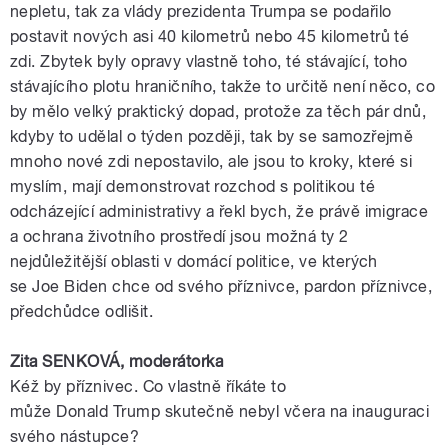
nepletu, tak za vlády
prezidenta
Trumpa
se podařilo
postavit nových asi 40 kilometrů nebo 45 kilometrů té
zdi. Zbytek byly opravy vlastně toho, té stávající, toho
stávajícího plotu hraničního, takže to určitě není něco, co
by mělo velký praktický dopad, protože za těch pár dnů,
kdyby to udělal o týden později, tak by se samozřejmě
mnoho nové zdi nepostavilo, ale jsou to kroky, které si
myslím, mají demonstrovat rozchod s politikou té
odcházející administrativy a řekl bych, že právě imigrace
a ochrana životního prostředí jsou možná ty 2
nejdůležitější oblasti v domácí politice, ve kterých
se
Joe
Biden
chce od svého příznivce, pardon příznivce,
předchůdce odlišit.
Zita SENKOVÁ,
moderátorka
Kéž by příznivec. Co vlastně říkáte to
může
Donald
Trump
skutečně nebyl včera na inauguraci
svého nástupce?