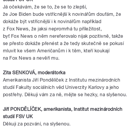
Já očekávám, že se to, že se to zlepší,
že
Joe
Biden
bude vstřícnější k
novinářům
doufám, že
dokáže být vstřícnější i k
novinářům
například
z
Fox
News
, že jaksi nepromrhá tu příležitost,
byť
Fox
News
o něm nereferovalo nijak pozitivně, takže
se přesto dokáže přenést a že tedy skutečně se pokusí
mluvit ke všem
Američanům
i k těm, kteří koukají
na
Fox
News
a nevěří mu.
Zita SENKOVÁ,
moderátorka
Amerikanista
Jiří
Pondělíček
z Institutu mezinárodních
studií
Fakulty
sociálních
věd
Univerzity
Karlovy
a jeho
postřehy. Děkuji vám za ně, mějte se hezky, na slyšenou.
Jiří
PONDĚLÍČEK
,
amerikanista
, Institut mezinárodních
studií
FSV
UK
Děkuji za pozvání, na slyšenou.