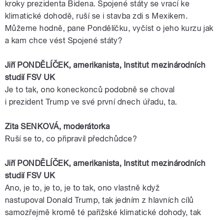
kroky
prezidenta
Bidena
.
Spojené
státy
se vrací ke
klimatické dohodě, ruší se i stavba zdi s
Mexikem
.
Můžeme hodně, pane Pondělíčku, vyčíst o jeho kurzu jak
a kam chce vést
Spojené
státy
?
Jiří
PONDĚLÍČEK
,
amerikanista
, Institut mezinárodních
studií
FSV
UK
Je to tak, ono koneckonců podobně se choval
i
prezident
Trump
ve své první dnech úřadu, ta.
Zita SENKOVÁ,
moderátorka
Ruší se to, co připravil předchůdce?
Jiří
PONDĚLÍČEK
,
amerikanista
, Institut mezinárodních
studií
FSV
UK
Ano, je to, je to, je to tak, ono vlastně když
nastupoval
Donald
Trump
, tak jedním z hlavních cílů
samozřejmě kromě té pařížské klimatické dohody, tak