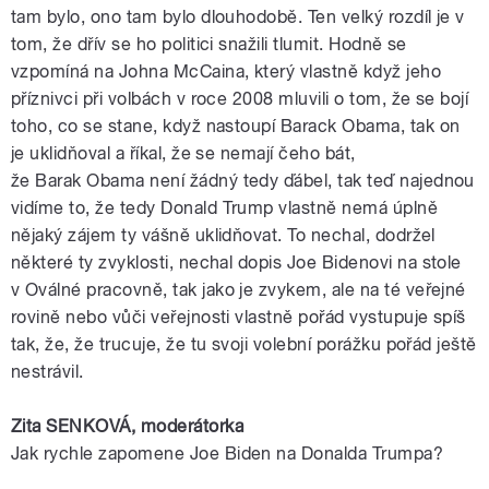
tam bylo, ono tam bylo dlouhodobě. Ten velký rozdíl je v
tom, že dřív se ho
politici
snažili tlumit. Hodně se
vzpomíná na
Johna
McCaina
, který vlastně když jeho
příznivci při volbách v roce 2008 mluvili o tom, že se bojí
toho, co se stane, když nastoupí
Barack
Obama
, tak on
je uklidňoval a říkal, že se nemají čeho bát,
že
Barak
Obama
není žádný tedy
ďábel
, tak teď najednou
vidíme to, že tedy
Donald
Trump
vlastně nemá úplně
nějaký zájem ty vášně uklidňovat. To nechal, dodržel
některé ty zvyklosti, nechal dopis
Joe
Bidenovi
na stole
v
Oválné
pracovně
, tak jako je zvykem, ale na té veřejné
rovině nebo vůči veřejnosti vlastně pořád vystupuje spíš
tak, že, že trucuje, že tu svoji volební porážku pořád ještě
nestrávil.
Zita SENKOVÁ,
moderátorka
Jak rychle zapomene
Joe
Biden
na
Donalda
Trumpa
?