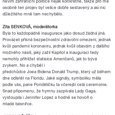
nevím zahraniční politice nějak konkrétně, takže pro mě
osobně ten projev byl velice dobře sestavený a asi nic
důležitého mně tam nechybělo.
Zita SENKOVÁ,
moderátorka
Byla to každopádně inaugurace jako dosud žádná jiná.
Provázeli přísná bezpečnostní zdravotní omezení, jednak
kvůli pandemii koronaviru, jednak kvůli obavám z dalšího
možného násilí, jaký zažil
Kapitol
a inauguraci tedy
nemohly přihlížet statisíce
Američanů
, jak to bývá
zvykem. No a chyběl i
předchůdce
Joea
Bidena
Donald
Trump
, který už během
dne odletěl na
Floridu
. Jaké signály, symboliku měla
podle vás, pane Pondělíčku ta včerejší celá ceremonie.
Snad připomenu, že hymnu zazpívala
Lady
Gaga
,
vystoupila i
Jennifer
Lopez
a hodně se hovoří o
mladé
básnířce
.