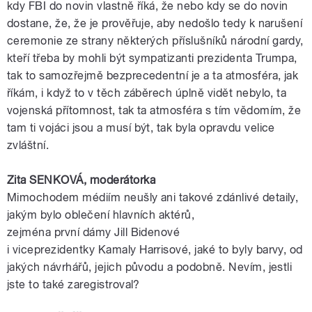
kdy
FBI
do novin vlastně říká, že nebo kdy se do novin
dostane, že, že je prověřuje, aby nedošlo tedy k narušení
ceremonie ze strany některých příslušníků
národní
gardy
,
kteří třeba by mohli být sympatizanti
prezidenta
Trumpa
,
tak to samozřejmě bezprecedentní je a ta atmosféra, jak
říkám, i když to v těch záběrech úplně vidět nebylo, ta
vojenská přítomnost, tak ta atmosféra s tím vědomím, že
tam ti
vojáci
jsou a musí být, tak byla opravdu velice
zvláštní.
Zita SENKOVÁ,
moderátorka
Mimochodem médiím neušly ani takové zdánlivé detaily,
jakým bylo oblečení hlavních aktérů,
zejména
první
dámy
Jill Bidenové
i
viceprezidentky
Kamaly
Harrisové
, jaké to byly barvy, od
jakých návrhářů, jejich původu a podobně. Nevím, jestli
jste to také zaregistroval?