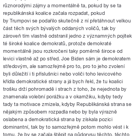
různorodými zájmy a momentálně ta, pokud by se ta
republikánská koalice začala rozpadat, pokud
by
Trumpovi
se podařilo skutečně z ní přetáhnout velkou
část těch svých bývalých oddaných voličů, tak by
zároveň tím vlastně odstranil jedno z významných pojítek
té široké koalice demokratů, protože demokraté
momentálně jsou rozkročeni taky poměrně široce od
levici vlastně až po střed.
Joe
Biden
sám je demokratem
středovým, ale samozřejmě pro to, pro to jeho zvolení
byli důležití i ti příslušníci nebo voliči toho levicového
křídla demokratické strany a já bych řekl, že tu koalici
trošku drží pohromadě i strach z toho, že nejednota by
znamenala volební porážku a v okamžiku, kdyby tedy
tady ta motivace zmizela, kdyby
Republikánská
strana
se
nějakým způsobem rozpadla nebo by byla výrazně
oslabena a demokratická strana by získala pozici
dominantní, tak by to samozřejmě potom mohlo vést i k
tomu, že by se začala štěpit na půdorysu těchto, těchto