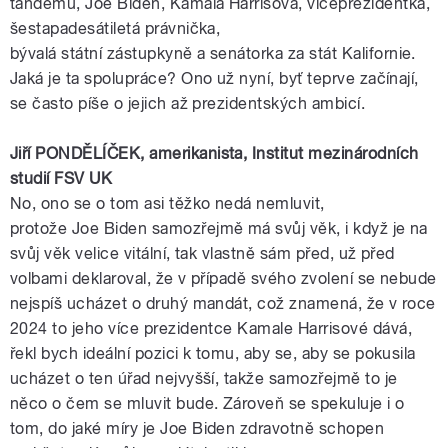
tandemu,
Joe
Biden
,
Kamala
Harrisová
,
viceprezidentka
,
šestapadesátiletá
právnička
,
bývalá
státní
zástupkyně
a
senátorka
za
stát
Kalifornie
.
Jaká je ta spolupráce? Ono už nyní, byť teprve začínají,
se často píše o jejich až prezidentských ambicí.
Jiří
PONDĚLÍČEK
,
amerikanista
, Institut mezinárodních
studií
FSV
UK
No, ono se o tom asi těžko nedá nemluvit,
protože
Joe
Biden
samozřejmě má svůj věk, i když je na
svůj věk velice vitální, tak vlastně sám před, už před
volbami deklaroval, že v případě svého zvolení se nebude
nejspíš ucházet o druhý mandát, což znamená, že v roce
2024 to jeho více
prezidentce
Kamale
Harrisové
dává,
řekl bych ideální pozici k tomu, aby se, aby se pokusila
ucházet o ten úřad nejvyšší, takže samozřejmě to je
něco o čem se mluvit bude. Zároveň se spekuluje i o
tom, do jaké míry je
Joe
Biden
zdravotně schopen