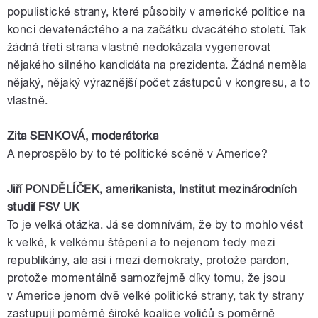
populistické strany, které působily v americké politice na
konci devatenáctého a na začátku dvacátého století. Tak
žádná třetí strana vlastně nedokázala vygenerovat
nějakého silného kandidáta na prezidenta. Žádná neměla
nějaký, nějaký výraznější počet zástupců v kongresu, a to
vlastně.
Zita SENKOVÁ,
moderátorka
A neprospělo by to té politické scéně v
Americe
?
Jiří
PONDĚLÍČEK
,
amerikanista
, Institut mezinárodních
studií
FSV
UK
To je velká otázka. Já se domnívám, že by to mohlo vést
k velké, k velkému štěpení a to nejenom tedy mezi
republikány, ale asi i mezi demokraty, protože pardon,
protože momentálně samozřejmě díky tomu, že jsou
v
Americe
jenom dvě velké politické strany, tak ty strany
zastupují poměrně široké koalice voličů s poměrně