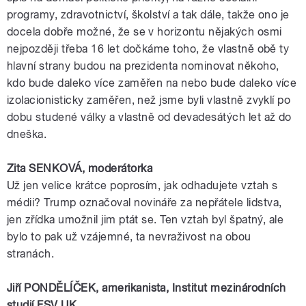
programy, zdravotnictví, školství a tak dále, takže ono je
docela dobře možné, že se v horizontu nějakých osmi
nejpozději třeba 16 let dočkáme toho, že vlastně obě ty
hlavní strany budou na
prezidenta
nominovat někoho,
kdo bude daleko více zaměřen na nebo bude daleko více
izolacionisticky zaměřen, než jsme byli vlastně zvyklí po
dobu studené války a vlastně od devadesátých let až do
dneška.
Zita SENKOVÁ,
moderátorka
Už jen velice krátce poprosím, jak odhadujete vztah s
médii?
Trump
označoval
novináře
za
nepřátele
lidstva,
jen zřídka umožnil jim ptát se. Ten vztah byl špatný, ale
bylo to pak už vzájemné, ta nevraživost na obou
stranách.
Jiří
PONDĚLÍČEK
,
amerikanista
, Institut mezinárodních
studií
FSV
UK