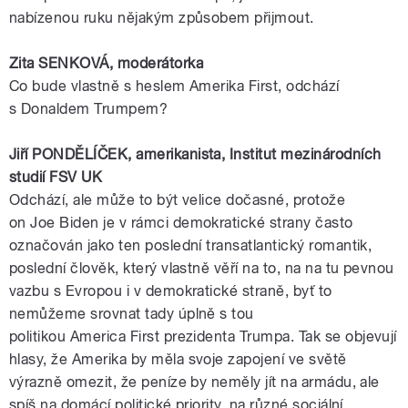
nabízenou ruku nějakým způsobem přijmout.
Zita SENKOVÁ,
moderátorka
Co bude vlastně s heslem
Amerika
First, odchází
s
Donaldem
Trumpem
?
Jiří
PONDĚLÍČEK
,
amerikanista
, Institut mezinárodních
studií
FSV
UK
Odchází, ale může to být velice dočasné, protože
on
Joe
Biden
je v rámci demokratické strany často
označován jako ten poslední transatlantický romantik,
poslední člověk, který vlastně věří na to, na na tu pevnou
vazbu s
Evropou
i v demokratické straně, byť to
nemůžeme srovnat tady úplně s tou
politikou
America
First
prezidenta
Trumpa
. Tak se objevují
hlasy, že
Amerika
by měla svoje zapojení ve světě
výrazně omezit, že peníze by neměly jít na armádu, ale
spíš na domácí politické priority, na různé sociální