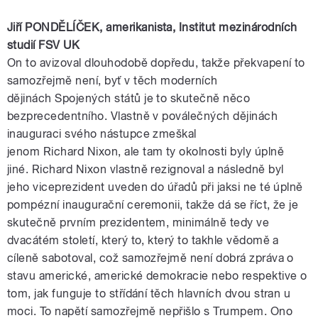
Jiří
PONDĚLÍČEK
,
amerikanista
, Institut mezinárodních
studií
FSV
UK
On to avizoval dlouhodobě dopředu, takže překvapení to
samozřejmě není, byť v těch moderních
dějinách
Spojených
států
je to skutečně něco
bezprecedentního. Vlastně v poválečných dějinách
inauguraci svého nástupce zmeškal
jenom
Richard
Nixon
, ale tam ty okolnosti byly úplně
jiné.
Richard
Nixon
vlastně rezignoval a následně byl
jeho
viceprezident
uveden do úřadů při jaksi ne té úplně
pompézní inaugurační ceremonii, takže dá se říct, že je
skutečně prvním prezidentem, minimálně tedy ve
dvacátém století, který to, který to takhle vědomě a
cíleně sabotoval, což samozřejmě není dobrá zpráva o
stavu americké, americké demokracie nebo respektive o
tom, jak funguje to střídání těch hlavních dvou stran u
moci. To napětí samozřejmě nepřišlo s
Trumpem
. Ono