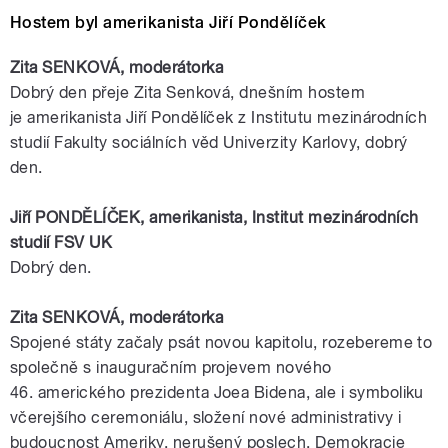
Hostem byl amerikanista Jiří Pondělíček
Zita SENKOVÁ,
moderátorka
Dobrý den přeje Zita Senková, dnešním hostem
je
amerikanista
Jiří
Pondělíček
z Institutu mezinárodních
studií
Fakulty
sociálních
věd
Univerzity
Karlovy
, dobrý
den.
Jiří
PONDĚLÍČEK
,
amerikanista
, Institut mezinárodních
studií
FSV
UK
Dobrý den.
Zita SENKOVÁ,
moderátorka
Spojené
státy
začaly psát novou kapitolu, rozebereme to
společně s inauguračním projevem nového
46.
amerického
prezidenta
Joea
Bidena
, ale i symboliku
včerejšího ceremoniálu, složení nové administrativy i
budoucnost
Ameriky
, nerušený poslech. Demokracie