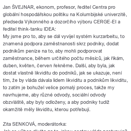
Jan ŠVEJNAR, ekonom, profesor, ředitel Centra pro
globální hospodářskou politiku na Kolumbijské univerzitě,
předseda Výkonného a dozorčího výboru CERGE-EI a
ředitel think-tanku IDEA:
My jsme pro to, aby se dál vyvíjel systém kurzarbeitu, to
znamená podpora zaměstnanosti skrz podniky, dodat
podnikům peníze na to, aby mohli podporovat
zaměstnance, během určitého počtu měsíců, jak říkám,
duben, květen, červen řekněme. Další, aby byla, jak
dostat vlastně likviditu do podniků, jak se ukazuje, není
tím, že by vláda dávala lidem likviditu a podnikům likviditu,
to zatím je bohužel velice pomalý proces, takže my
navrhujeme, aby různé odvody, sociální odvody
obzvláště, aby byly odloženy, a aby podniky tudíž
okamžitě měly likviditu, kterou potřebují.
Zita SENKOVÁ, moderátorka: