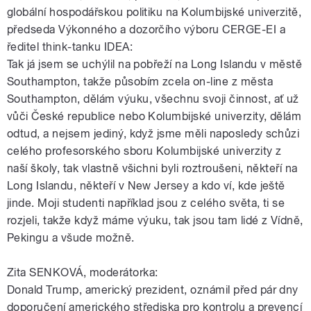
globální hospodářskou politiku na Kolumbijské univerzitě,
předseda Výkonného a dozorčího výboru CERGE-EI a
ředitel think-tanku IDEA:
Tak já jsem se uchýlil na pobřeží na Long Islandu v městě
Southampton, takže působím zcela on-line z města
Southampton, dělám výuku, všechnu svoji činnost, ať už
vůči České republice nebo Kolumbijské univerzity, dělám
odtud, a nejsem jediný, když jsme měli naposledy schůzi
celého profesorského sboru Kolumbijské univerzity z
naší školy, tak vlastně všichni byli roztroušeni, někteří na
Long Islandu, někteří v New Jersey a kdo ví, kde ještě
jinde. Moji studenti například jsou z celého světa, ti se
rozjeli, takže když máme výuku, tak jsou tam lidé z Vídně,
Pekingu a všude možně.
Zita SENKOVÁ, moderátorka:
Donald Trump, americký prezident, oznámil před pár dny
doporučení amerického střediska pro kontrolu a prevencí