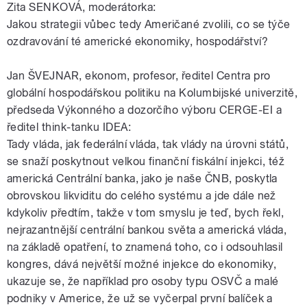
Zita SENKOVÁ, moderátorka:
Jakou strategii vůbec tedy Američané zvolili, co se týče
ozdravování té americké ekonomiky, hospodářství?
Jan ŠVEJNAR, ekonom, profesor, ředitel Centra pro
globální hospodářskou politiku na Kolumbijské univerzitě,
předseda Výkonného a dozorčího výboru CERGE-EI a
ředitel think-tanku IDEA:
Tady vláda, jak federální vláda, tak vlády na úrovni států,
se snaží poskytnout velkou finanční fiskální injekci, též
americká Centrální banka, jako je naše ČNB, poskytla
obrovskou likviditu do celého systému a jde dále než
kdykoliv předtím, takže v tom smyslu je teď, bych řekl,
nejrazantnější centrální bankou světa a americká vláda,
na základě opatření, to znamená toho, co i odsouhlasil
kongres, dává největší možné injekce do ekonomiky,
ukazuje se, že například pro osoby typu OSVČ a malé
podniky v Americe, že už se vyčerpal první balíček a