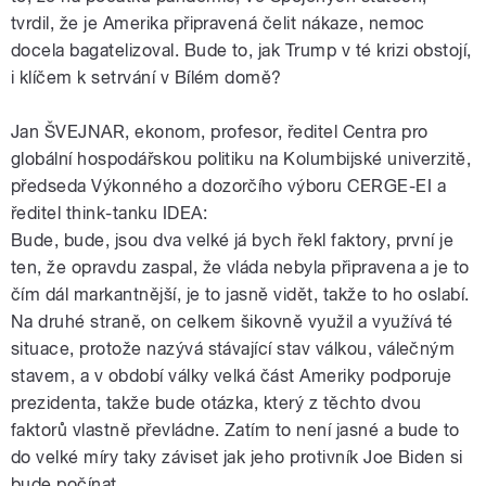
tvrdil, že je Amerika připravená čelit nákaze, nemoc
docela bagatelizoval. Bude to, jak Trump v té krizi obstojí,
i klíčem k setrvání v Bílém domě?
Jan ŠVEJNAR, ekonom, profesor, ředitel Centra pro
globální hospodářskou politiku na Kolumbijské univerzitě,
předseda Výkonného a dozorčího výboru CERGE-EI a
ředitel think-tanku IDEA:
Bude, bude, jsou dva velké já bych řekl faktory, první je
ten, že opravdu zaspal, že vláda nebyla připravena a je to
čím dál markantnější, je to jasně vidět, takže to ho oslabí.
Na druhé straně, on celkem šikovně využil a využívá té
situace, protože nazývá stávající stav válkou, válečným
stavem, a v období války velká část Ameriky podporuje
prezidenta, takže bude otázka, který z těchto dvou
faktorů vlastně převládne. Zatím to není jasné a bude to
do velké míry taky záviset jak jeho protivník Joe Biden si
bude počínat.