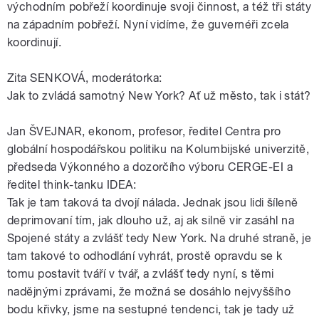
východním pobřeží koordinuje svoji činnost, a též tři státy
na západním pobřeží. Nyní vidíme, že guvernéři zcela
koordinují.
Zita SENKOVÁ, moderátorka:
Jak to zvládá samotný New York? Ať už město, tak i stát?
Jan ŠVEJNAR, ekonom, profesor, ředitel Centra pro
globální hospodářskou politiku na Kolumbijské univerzitě,
předseda Výkonného a dozorčího výboru CERGE-EI a
ředitel think-tanku IDEA:
Tak je tam taková ta dvojí nálada. Jednak jsou lidi šíleně
deprimovaní tím, jak dlouho už, aj ak silně vir zasáhl na
Spojené státy a zvlášť tedy New York. Na druhé straně, je
tam takové to odhodlání vyhrát, prostě opravdu se k
tomu postavit tváří v tvář, a zvlášť tedy nyní, s těmi
nadějnými zprávami, že možná se dosáhlo nejvyššího
bodu křivky, jsme na sestupné tendenci, tak je tady už