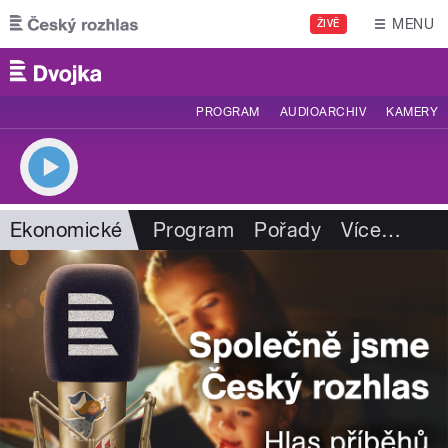
Přejít k hlavnímu obsahu
MENU
ŽIVĚ
PROGRAM
AUDIOARCHIV
KAMERY
Ekonomické
Program
Pořady
Více
…