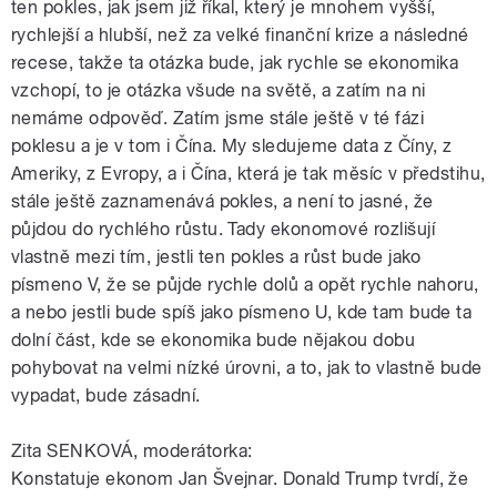
ten pokles, jak jsem již říkal, který je mnohem vyšší,
rychlejší a hlubší, než za velké finanční krize a následné
recese, takže ta otázka bude, jak rychle se ekonomika
vzchopí, to je otázka všude na světě, a zatím na ni
nemáme odpověď. Zatím jsme stále ještě v té fázi
poklesu a je v tom i Čína. My sledujeme data z Číny, z
Ameriky, z Evropy, a i Čína, která je tak měsíc v předstihu,
stále ještě zaznamenává pokles, a není to jasné, že
půjdou do rychlého růstu. Tady ekonomové rozlišují
vlastně mezi tím, jestli ten pokles a růst bude jako
písmeno V, že se půjde rychle dolů a opět rychle nahoru,
a nebo jestli bude spíš jako písmeno U, kde tam bude ta
dolní část, kde se ekonomika bude nějakou dobu
pohybovat na velmi nízké úrovni, a to, jak to vlastně bude
vypadat, bude zásadní.
Zita SENKOVÁ, moderátorka:
Konstatuje ekonom Jan Švejnar. Donald Trump tvrdí, že