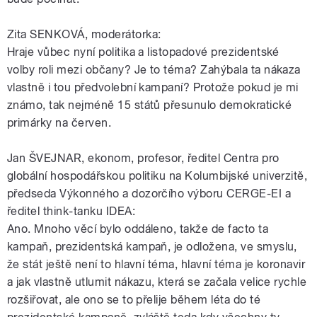
Zita SENKOVÁ, moderátorka:
Hraje vůbec nyní politika a listopadové prezidentské
volby roli mezi občany? Je to téma? Zahýbala ta nákaza
vlastně i tou předvolební kampaní? Protože pokud je mi
známo, tak nejméně 15 států přesunulo demokratické
primárky na červen.
Jan ŠVEJNAR, ekonom, profesor, ředitel Centra pro
globální hospodářskou politiku na Kolumbijské univerzitě,
předseda Výkonného a dozorčího výboru CERGE-EI a
ředitel think-tanku IDEA:
Ano. Mnoho věcí bylo oddáleno, takže de facto ta
kampaň, prezidentská kampaň, je odložena, ve smyslu,
že stát ještě není to hlavní téma, hlavní téma je koronavir
a jak vlastně utlumit nákazu, která se začala velice rychle
rozšiřovat, ale ono se to přelije během léta do té