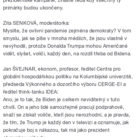
prezidentské kampaně, zvláště teda kdy všechny ty
primárky budou ukončeny.
Zita SENKOVÁ, moderátorka:
Myslíte, že ovlivní pandemie zejména demokraty? V tom
smyslu, jak se píše v mnoha médiích, že jsou vlastně v
nevýhodě, protože Donalda Trumpa mohou Američané
vidět, slyšet, voliči, každý den, na rozdíl třeba od Bidena.
Jan ŠVEJNAR, ekonom, profesor, ředitel Centra pro
globální hospodářskou politiku na Kolumbijské univerzitě,
předseda Výkonného a dozorčího výboru CERGE-EI a
ředitel think-tanku IDEA:
Ano, je to tak, že Biden je celkem neviditelný v tuto
chvíli. On a jeho lidé samozřejmě pracují podprahově,
snaží se získat voliče, kteří jsou nerozhodní, a je pravda,
že tím, že Trump je každý den v televizi a oznamuje, jak
pokračuje boj s nákazou, tak má jako prezident