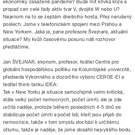
ekonomiky zasažené pandemií? Bude mít křivka krize a
propad cen celé řady aktiv tvar V, dvojité W nebo U?
Nejenom na to se zeptám dnešního hosta. Přeji nerušený
poslech. Jsme v telefonickém spojení mezi Prahou a
New Yorkem. Jaká je, pane profesore Švejnare, aktuální
situace? My kvůli časovému posunu náš rozhovor
předtáčíme.
Jan ŠVEJNAR, ekonom, profesor, ředitel Centra pro
globální hospodářskou politiku na Kolumbijské univerzitě,
předseda Výkonného a dozorčího výboru CERGE-EI a
ředitel think-tanku IDEA:
Tak v New Yorku je situace samozřejmě velmi kritická,
stále velký počet nemocných, počet úmrtí, ale je zde
určitá naděje, protože během posledních 4-5 dnů se
stabilizuje počet úmrtí a počet lidí, kteří jsou přijati do
nemocnice, takže v tom smyslu dochází k určitému
útlumu, takže je naděje, že jsme dosáhli nejvyššího bodu.