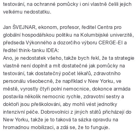
testování, na ochranné pomůcky i oni vlastně čelili jejich
velkému nedostatku.
Jan ŠVEJNAR, ekonom, profesor, ředitel Centra pro
globální hospodářskou politiku na Kolumbijské univerzitě,
předseda Výkonného a dozorčího výboru CERGE-EI a
ředitel think-tanku IDEA:
Ano, je nedostatek všeho, takže bych řekl, že ta strategie
vlastně není doplnit a mít dostatečné jak pomůcky na
testování, tak dostatečný počet lékařů, zdravotního
personálu všeobecně, že například v New Yorku, ve
městě, vyrostly čtyři polní nemocnice, dokonce armáda
postavila několik nemocnic rychle, zdravotní sestry a
doktoři jsou přeškolováni, aby mohli vést jednotky
intenzivní péče. Dobrovolníci z jiných států přicházejí do
New Yorku, takže je to taková ta sázka opravdu na
hromadnou mobilizaci, a zdá se, že to funguje.