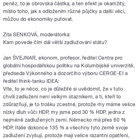
peněz, to je obrovská částka, a ten efekt je okamžitý,
místo toho, jak s odložením různé půjčky a další věci,
můžou do ekonomiky putovat.
Zita SENKOVÁ, moderátorka:
Kam povede čím dál větší zadlužování státu?
Jan ŠVEJNAR, ekonom, profesor, ředitel Centra pro
globální hospodářskou politiku na Kolumbijské univerzitě,
předseda Výkonného a dozorčího výboru CERGE-EI a
ředitel think-tanku IDEA:
Víte, to je něco, co je důležité si uvědomit, že v tuto
chvíli zadlužení není velkým otazníkem, a ti, kteří to
zdůrazňují, je to trošku zcestné, protože my máme velice
nízký dluh vůči HDP, my jsme pod 30 % HDP, jedna z
nejméně zadlužených zemí. Německo má přes 60 %
HDP, Itálie dokonce 135 % a všechny tyto země svoje
zadlužení zvyšují, protože mají velice razantní opatření,