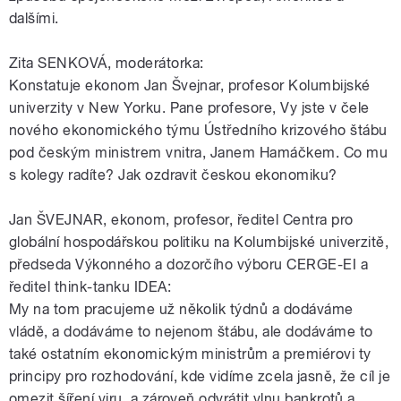
dalšími.
Zita SENKOVÁ, moderátorka:
Konstatuje ekonom Jan Švejnar, profesor Kolumbijské
univerzity v New Yorku. Pane profesore, Vy jste v čele
nového ekonomického týmu Ústředního krizového štábu
pod českým ministrem vnitra, Janem Hamáčkem. Co mu
s kolegy radíte? Jak ozdravit českou ekonomiku?
Jan ŠVEJNAR, ekonom, profesor, ředitel Centra pro
globální hospodářskou politiku na Kolumbijské univerzitě,
předseda Výkonného a dozorčího výboru CERGE-EI a
ředitel think-tanku IDEA:
My na tom pracujeme už několik týdnů a dodáváme
vládě, a dodáváme to nejenom štábu, ale dodáváme to
také ostatním ekonomickým ministrům a premiérovi ty
principy pro rozhodování, kde vidíme zcela jasně, že cíl je
omezit šíření viru, a zároveň odvrátit vlnu bankrotů a