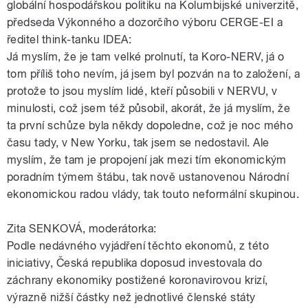
globální hospodářskou politiku na Kolumbijské univerzitě,
předseda Výkonného a dozorčího výboru CERGE-EI a
ředitel think-tanku IDEA:
Já myslím, že je tam velké prolnutí, ta Koro-NERV, já o
tom příliš toho nevím, já jsem byl pozván na to založení, a
protože to jsou myslím lidé, kteří působili v NERVU, v
minulosti, což jsem též působil, akorát, že já myslím, že
ta první schůze byla někdy dopoledne, což je noc mého
času tady, v New Yorku, tak jsem se nedostavil. Ale
myslím, že tam je propojení jak mezi tím ekonomickým
poradním týmem štábu, tak nově ustanovenou Národní
ekonomickou radou vlády, tak touto neformální skupinou.
Zita SENKOVÁ, moderátorka:
Podle nedávného vyjádření těchto ekonomů, z této
iniciativy, Česká republika doposud investovala do
záchrany ekonomiky postižené koronavirovou krizí,
výrazně nižší částky než jednotlivé členské státy