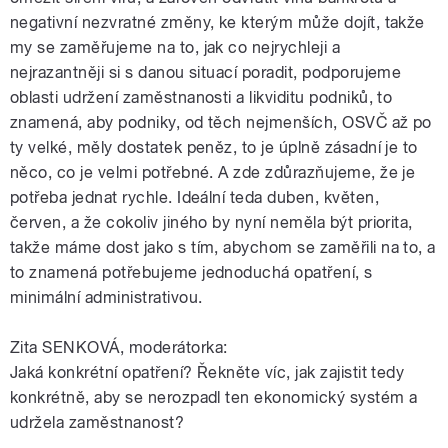
negativní nezvratné změny, ke kterým může dojít, takže
my se zaměřujeme na to, jak co nejrychleji a
nejrazantněji si s danou situací poradit, podporujeme
oblasti udržení zaměstnanosti a likviditu podniků, to
znamená, aby podniky, od těch nejmenších, OSVČ až po
ty velké, měly dostatek peněz, to je úplně zásadní je to
něco, co je velmi potřebné. A zde zdůrazňujeme, že je
potřeba jednat rychle. Ideální teda duben, květen,
červen, a že cokoliv jiného by nyní neměla být priorita,
takže máme dost jako s tím, abychom se zaměřili na to, a
to znamená potřebujeme jednoduchá opatření, s
minimální administrativou.
Zita SENKOVÁ, moderátorka:
Jaká konkrétní opatření? Řekněte víc, jak zajistit tedy
konkrétně, aby se nerozpadl ten ekonomický systém a
udržela zaměstnanost?