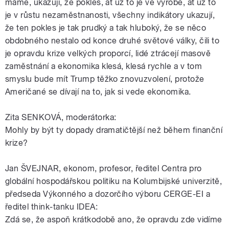
máme, ukazují, že pokles, ať už to je ve výrobě, ať už to
je v růstu nezaměstnanosti, všechny indikátory ukazují,
že ten pokles je tak prudký a tak hluboký, že se něco
obdobného nestalo od konce druhé světové války, čili to
je opravdu krize velkých proporcí, lidé ztrácejí masově
zaměstnání a ekonomika klesá, klesá rychle a v tom
smyslu bude mít Trump těžko znovuzvolení, protože
Američané se dívají na to, jak si vede ekonomika.
Zita SENKOVÁ, moderátorka:
Mohly by být ty dopady dramatičtější než během finanční
krize?
Jan ŠVEJNAR, ekonom, profesor, ředitel Centra pro
globální hospodářskou politiku na Kolumbijské univerzitě,
předseda Výkonného a dozorčího výboru CERGE-EI a
ředitel think-tanku IDEA:
Zdá se, že aspoň krátkodobě ano, že opravdu zde vidíme