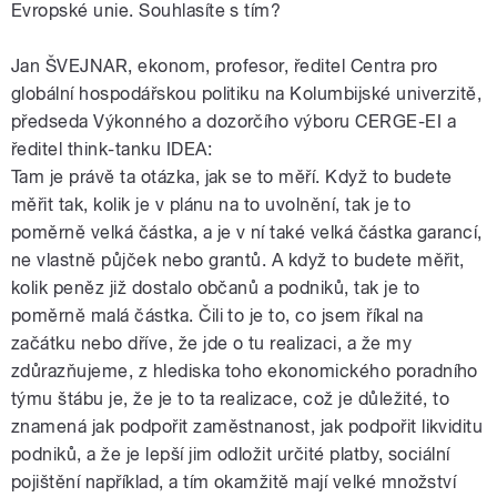
Evropské unie. Souhlasíte s tím?
Jan ŠVEJNAR, ekonom, profesor, ředitel Centra pro
globální hospodářskou politiku na Kolumbijské univerzitě,
předseda Výkonného a dozorčího výboru CERGE-EI a
ředitel think-tanku IDEA:
Tam je právě ta otázka, jak se to měří. Když to budete
měřit tak, kolik je v plánu na to uvolnění, tak je to
poměrně velká částka, a je v ní také velká částka garancí,
ne vlastně půjček nebo grantů. A když to budete měřit,
kolik peněz již dostalo občanů a podniků, tak je to
poměrně malá částka. Čili to je to, co jsem říkal na
začátku nebo dříve, že jde o tu realizaci, a že my
zdůrazňujeme, z hlediska toho ekonomického poradního
týmu štábu je, že je to ta realizace, což je důležité, to
znamená jak podpořit zaměstnanost, jak podpořit likviditu
podniků, a že je lepší jim odložit určité platby, sociální
pojištění například, a tím okamžitě mají velké množství