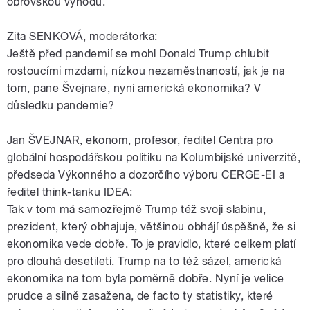
obrovskou výhodu.
Zita SENKOVÁ, moderátorka:
Ještě před pandemií se mohl Donald Trump chlubit
rostoucími mzdami, nízkou nezaměstnaností, jak je na
tom, pane Švejnare, nyní americká ekonomika? V
důsledku pandemie?
Jan ŠVEJNAR, ekonom, profesor, ředitel Centra pro
globální hospodářskou politiku na Kolumbijské univerzitě,
předseda Výkonného a dozorčího výboru CERGE-EI a
ředitel think-tanku IDEA:
Tak v tom má samozřejmě Trump též svoji slabinu,
prezident, který obhajuje, většinou obhájí úspěšně, že si
ekonomika vede dobře. To je pravidlo, které celkem platí
pro dlouhá desetiletí. Trump na to též sázel, americká
ekonomika na tom byla poměrně dobře. Nyní je velice
prudce a silně zasažena, de facto ty statistiky, které