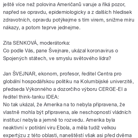
ještě více než polovina Američanů varuje a říká pozor,
napřed se opravdu, epidemiologicky a z dalších hledisek
zdravotních, opravdu potýkejme s tím virem, snižme míru
nákazy, a potom teprve jednejme.
Zita SENKOVÁ, moderátorka:
Co podle Vás, pane Švejnare, ukázal koronavirus o
Spojených státech, ve smyslu světového lídra?
Jan ŠVEJNAR, ekonom, profesor, ředitel Centra pro
globální hospodářskou politiku na Kolumbijské univerzitě,
předseda Výkonného a dozorčího výboru CERGE-EI a
ředitel think-tanku IDEA:
No tak ukázal, že Amerika na to nebyla připravena, že
vlastně mohla být připravena, ale neschopností vládních
institucí nebyla a jemně to rozvedu. Amerika byla
neaktivní v potírání viru Ebola, a měla tudíž velkou
expertýzu z této oblasti, naneštěstí však asi před dvěma