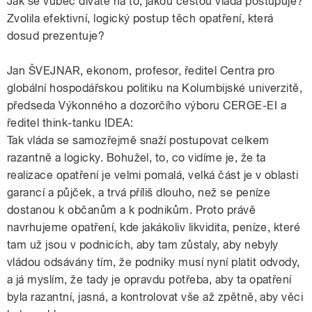
Jak se vůbec díváte na to, jakou cestou vláda postupuje?
Zvolila efektivní, logický postup těch opatření, která
dosud prezentuje?
Jan ŠVEJNAR, ekonom, profesor, ředitel Centra pro
globální hospodářskou politiku na Kolumbijské univerzitě,
předseda Výkonného a dozorčího výboru CERGE-EI a
ředitel think-tanku IDEA:
Tak vláda se samozřejmě snaží postupovat celkem
razantně a logicky. Bohužel, to, co vidíme je, že ta
realizace opatření je velmi pomalá, velká část je v oblasti
garancí a půjček, a trvá příliš dlouho, než se peníze
dostanou k občanům a k podnikům. Proto právě
navrhujeme opatření, kde jakákoliv likvidita, peníze, které
tam už jsou v podnicích, aby tam zůstaly, aby nebyly
vládou odsávány tím, že podniky musí nyní platit odvody,
a já myslím, že tady je opravdu potřeba, aby ta opatření
byla razantní, jasná, a kontrolovat vše až zpětně, aby věci