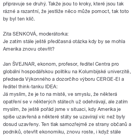
připravuje se druhý. Takže jsou to kroky, které jsou tak
rázné a razantní, že jestliže něco může pomoct, tak toto
by byl ten klíč.
Zita SENKOVÁ, moderátorka:
Je zatím stále ještě předčasná otázka kdy by se mohla
Amerika znovu otevřít?
Jan ŠVEJNAR, ekonom, profesor, ředitel Centra pro
globální hospodářskou politiku na Kolumbijské univerzitě,
předseda Výkonného a dozorčího výboru CERGE-EI a
ředitel think-tanku IDEA:
Já myslím, že je to na místě, ve smyslu, že některá
opatření se v některých státech už odehrávají, ale zatím
myslím, že ještě pořád jsme v situaci, kdy Amerika je
spíše uzavřená a některé státy se uzavírají víc než byly
dosud uzavřeny. Ten tlak samozřejmě ze strany občanů a
podniků, otevřít ekonomiku, znovu roste, i když stále