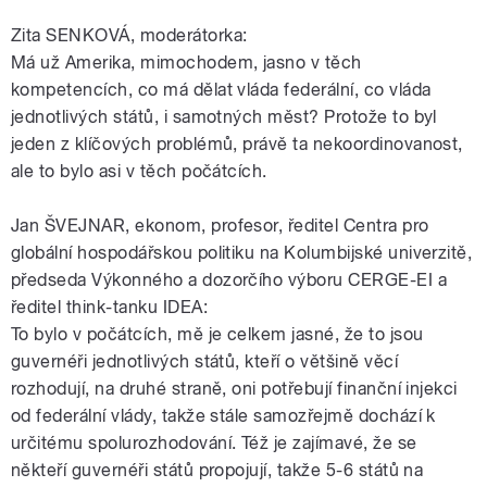
Zita SENKOVÁ, moderátorka:
Má už Amerika, mimochodem, jasno v těch
kompetencích, co má dělat vláda federální, co vláda
jednotlivých států, i samotných měst? Protože to byl
jeden z klíčových problémů, právě ta nekoordinovanost,
ale to bylo asi v těch počátcích.
Jan ŠVEJNAR, ekonom, profesor, ředitel Centra pro
globální hospodářskou politiku na Kolumbijské univerzitě,
předseda Výkonného a dozorčího výboru CERGE-EI a
ředitel think-tanku IDEA:
To bylo v počátcích, mě je celkem jasné, že to jsou
guvernéři jednotlivých států, kteří o většině věcí
rozhodují, na druhé straně, oni potřebují finanční injekci
od federální vlády, takže stále samozřejmě dochází k
určitému spolurozhodování. Též je zajímavé, že se
někteří guvernéři států propojují, takže 5-6 států na