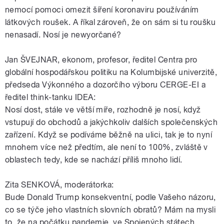
nemocí pomoci omezit šíření koronaviru používáním
látkových roušek. A říkal zároveň, že on sám si tu roušku
nenasadí. Nosí je newyorčané?
Jan ŠVEJNAR, ekonom, profesor, ředitel Centra pro
globální hospodářskou politiku na Kolumbijské univerzitě,
předseda Výkonného a dozorčího výboru CERGE-EI a
ředitel think-tanku IDEA:
Nosí dost, stále ve větší míře, rozhodně je nosí, když
vstupují do obchodů a jakýchkoliv dalších společenských
zařízení. Když se podíváme běžně na ulici, tak je to nyní
mnohem více než předtím, ale není to 100%, zvláště v
oblastech tedy, kde se nachází příliš mnoho lidí.
Zita SENKOVÁ, moderátorka:
Bude Donald Trump konsekventní, podle Vašeho názoru,
co se týče jeho vlastních slovních obratů? Mám na mysli
to, že na počátku pandemie, ve Spojených státech,