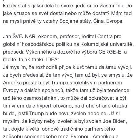
každý stát si jaksi dělá to svoje, jede si po vlastní linii. Do
jaké situace se svět dostal nebo může dostat? Mám teď
na mysli právě ty vztahy Spojené státy, Čína, Evropa.
Jan ŠVEJNAR, ekonom, profesor, ředitel Centra pro
globální hospodářskou politiku na Kolumbijské univerzitě,
předseda Výkonného a dozorčího výboru CERGE-EI a
ředitel think-tanku IDEA:
Já myslím, že rozhodně přijde k určitému dalšímu vývoji.
Já bych předeslal, že ten vývoj tam už byl, ve smyslu, že
Amerika přestala být Trumpa spolehlivým partnerem
Evropy a dalších spojenců, takže tam už byla tendence
určitého osamostatnění, to může dál pokračovat a být
tím virem dále hypertrofováno, na druhé straně otázka
bude, jestli Trump bude novu zvolen nebo ne. Já si
myslím, že kdyby nebyl zvolen a byl zvolen Joe Biden,
tak dojde k větší obnově tradičního partnerského
způsobu spojeneckého mezi Evropou, Amerikou a