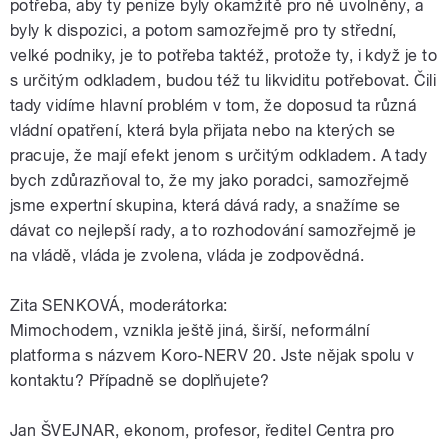
potřeba, aby ty peníze byly okamžitě pro ně uvolněny, a
byly k dispozici, a potom samozřejmě pro ty střední,
velké podniky, je to potřeba taktéž, protože ty, i když je to
s určitým odkladem, budou též tu likviditu potřebovat. Čili
tady vidíme hlavní problém v tom, že doposud ta různá
vládní opatření, která byla přijata nebo na kterých se
pracuje, že mají efekt jenom s určitým odkladem. A tady
bych zdůrazňoval to, že my jako poradci, samozřejmě
jsme expertní skupina, která dává rady, a snažíme se
dávat co nejlepší rady, a to rozhodování samozřejmě je
na vládě, vláda je zvolena, vláda je zodpovědná.
Zita SENKOVÁ, moderátorka:
Mimochodem, vznikla ještě jiná, širší, neformální
platforma s názvem Koro-NERV 20. Jste nějak spolu v
kontaktu? Případně se doplňujete?
Jan ŠVEJNAR, ekonom, profesor, ředitel Centra pro