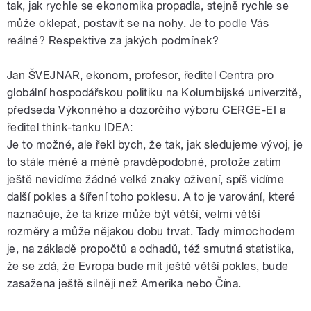
tak, jak rychle se ekonomika propadla, stejně rychle se
může oklepat, postavit se na nohy. Je to podle Vás
reálné? Respektive za jakých podmínek?
Jan ŠVEJNAR, ekonom, profesor, ředitel Centra pro
globální hospodářskou politiku na Kolumbijské univerzitě,
předseda Výkonného a dozorčího výboru CERGE-EI a
ředitel think-tanku IDEA:
Je to možné, ale řekl bych, že tak, jak sledujeme vývoj, je
to stále méně a méně pravděpodobné, protože zatím
ještě nevidíme žádné velké znaky oživení, spíš vidíme
další pokles a šíření toho poklesu. A to je varování, které
naznačuje, že ta krize může být větší, velmi větší
rozměry a může nějakou dobu trvat. Tady mimochodem
je, na základě propočtů a odhadů, též smutná statistika,
že se zdá, že Evropa bude mít ještě větší pokles, bude
zasažena ještě silněji než Amerika nebo Čína.