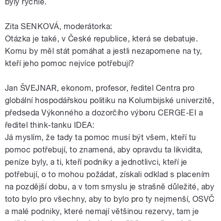
byly rychle.
Zita SENKOVÁ, moderátorka:
Otázka je také, v České republice, která se debatuje.
Komu by měl stát pomáhat a jestli nezapomene na ty,
kteří jeho pomoc nejvíce potřebují?
Jan ŠVEJNAR, ekonom, profesor, ředitel Centra pro
globální hospodářskou politiku na Kolumbijské univerzitě,
předseda Výkonného a dozorčího výboru CERGE-EI a
ředitel think-tanku IDEA:
Já myslím, že tady ta pomoc musí být všem, kteří tu
pomoc potřebují, to znamená, aby opravdu ta likvidita,
peníze byly, a ti, kteří podniky a jednotlivci, kteří je
potřebují, o to mohou požádat, získali odklad s placením
na pozdější dobu, a v tom smyslu je strašně důležité, aby
toto bylo pro všechny, aby to bylo pro ty nejmenší, OSVČ
a malé podniky, které nemají většinou rezervy, tam je