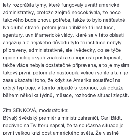
lety rozprášila týmy, které fungovaly uvnitř americké
administrativy, protože zřejmě neočekávala, že něco
takového bude znovu potřeba, takže to bylo nešťastné.
Na druhé straně, potom jsou přibližně tři instituce,
agentury, uvnitř americké vlády, které se v této oblasti
angažují a z nějakého důvodu tyto tři instituce nebyly
připraveny, administrativně, ale i vědecky, co se týče
epidemiologických znalostí a schopností postupovat,
takže vláda nebyla dostatečně připravena, a to je myslím
takový první, potom ale nastoupila velice rychle a tam je
zase ukazatel toho, že když se Amerika soustředí na
určitý typ boje, v tomto případě s koronou, tak dokáže
během několika týdnů, měsíce, rozhodně situaci zlepšit.
Zita SENKOVÁ, moderátorka:
Bývalý švédský premiér a ministr zahraničí, Carl Bildt,
nedávno na Twitteru napsal, že ta současná situace je
první velkou krizí post amerického světa. Že vlastně