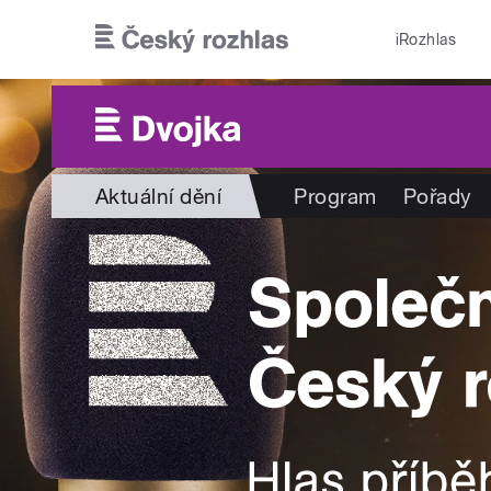
Přejít k hlavnímu obsahu
iRozhlas
Aktuální dění
Program
Pořady