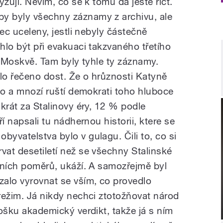
lyzují. Nevím, co se k tomu dá ještě říct.
by byly všechny záznamy z archivu, ale
ůbec uceleny, jestli nebyly částečně
ohlo být při evakuaci takzvaného třetího
 k Moskvě. Tam byly tyhle ty záznamy.
ylo řečeno dost. Že o hrůznosti Katyně
. No a mnozí ruští demokrati toho hluboce
nkrát za Stalinovy éry, 12 % podle
ří napsali tu nádhernou historii, ktere se
byvatelstva bylo v gulagu. Čili to, co si
vat desetiletí než se všechny Stalinské
třních poměrů, ukáží. A samozřejmě byl
alo vyrovnat se vším, co provedlo
 režim. Já nikdy nechci ztotožňovat národ
rošku akademický verdikt, takže já s ním