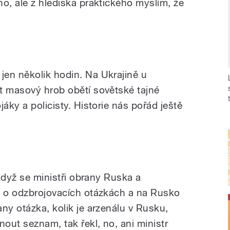
o, ale z hlediska praktického myslím, že
en několik hodin. Na Ukrajině u
t masový hrob obětí sovětské tajné
áky a policisty. Historie nás pořád ještě
 když se ministři obrany Ruska a
i o odzbrojovacích otázkách a na Rusko
ny otázka, kolik je arzenálu v Rusku,
nout seznam, tak řekl, no, ani ministr