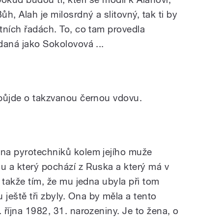
ůh, Alah je milosrdný a slitovný, tak ti by
stních řadách. To, co tam provedla
vdaná jako Sokolovová ...
i půjde o takzvanou černou vdovu.
ina pyrotechniků kolem jejího muže
nu a který pochází z Ruska a který má v
, takže tím, že mu jedna ubyla při tom
ještě tři zbyly. Ona by měla a tento
 října 1982, 31. narozeniny. Je to žena, o