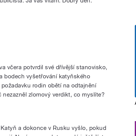
ublicista. Já vás vítám. Dobrý den.
a včera potvrdil své dřívější stanovisko,
ka bodech vyšetřování katyňského
požadavku rodin obětí na odtajnění
 nezazněl zlomový verdikt, co myslíte?
al Katyň a dokonce v Rusku vyšlo, pokud