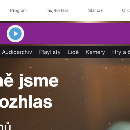
Program
mujRozhlas
Stanice
O r
Audioarchiv
Playlisty
Lidé
Kamery
Hry a 