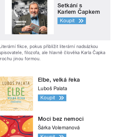
Setkání s
Karlem Čapkem
Koupit
Literární fikce, pokus přiblížit literární nadsázkou
spisovatele, filozofa, ale hlavně člověka Karla Čapka
trochu jinou formou.
Elbe, velká řeka
Luboš Palata
Koupit
Moci bez nemoci
Šárka Volemanová
Koupit