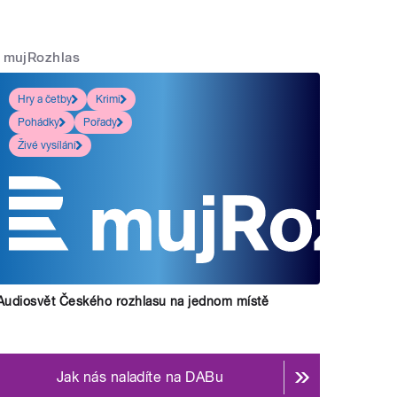
mujRozhlas
Hry a četby
Krimi
Pohádky
Pořady
Živé vysílání
Audiosvět Českého rozhlasu na jednom místě
Jak nás naladíte na DABu