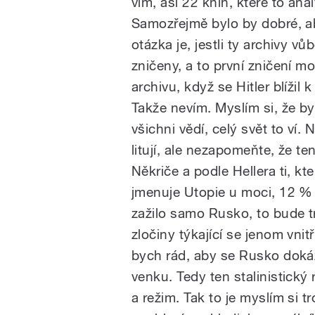
vím, asi 22 knih, které to ana
Samozřejmě bylo by dobré, a
otázka je, jestli ty archivy v
zničeny, a to první zničení m
archivu, když se Hitler blížil
Takže nevím. Myslím si, že b
všichni vědí, celý svět to ví
litují, ale nezapomeňte, že te
Někriče a podle Hellera ti, kte
jmenuje Utopie u moci, 12 % o
zažilo samo Rusko, to bude tr
zločiny týkající se jenom vni
bych rád, aby se Rusko dokáz
venku. Tedy ten stalinistický
a režim. Tak to je myslím si t