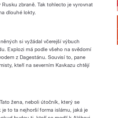
v Rusku zbraně. Tak tohlecto je vyrovnat
 na dlouhé lokty.
aněných si vyžádal včerejší výbuch
u. Explozi má podle všeho na svědomí
vodem z Dagestánu. Souvisí to, pane
amisty, kteří na severním Kavkazu chtějí
Tato žena, neboli útočník, který se
k je to ta nejhorší forma islámu, jaká je
okud budou ti, kteří se modlí k Aláhovi,