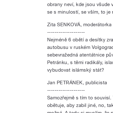
obrany neví, kde jsou všude 
se s minulostí, se vším, to je
Zita SENKOVÁ, moderátorka
--------------------
Nejméně 6 obětí a desítky zr
autobusu v ruském Volgograd
sebevražedná atentátnice pů
Petránku, s těmi radikály, isl
vybudovat islámský stát?
Jan PETRÁNEK, publicista
--------------------
Samozřejmě s tím to souvisí. 
obětuje, aby zabil jiné, no, ta
možná. A tady si myslím, že p