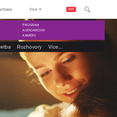
ozhlase
Více
ŽIVĚ
PROGRAM
AUDIOARCHIV
KAMERY
četba
Rozhovory
Více
…