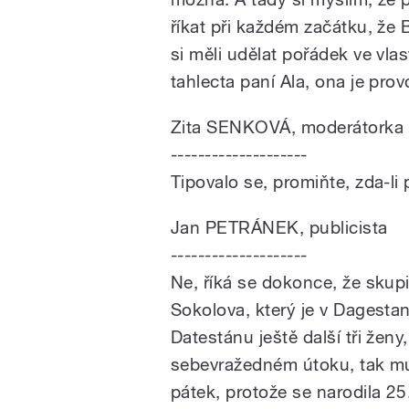
říkat při každém začátku, že B
si měli udělat pořádek ve vla
tahlecta paní Ala, ona je pro
Zita SENKOVÁ, moderátorka
--------------------
Tipovalo se, promiňte, zda-l
Jan PETRÁNEK, publicista
--------------------
Ne, říká se dokonce, že skup
Sokolova, který je v Dagesta
Datestánu ještě další tři ženy
sebevražedném útoku, tak mu 
pátek, protože se narodila 25.