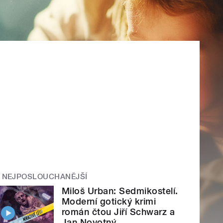
NEJPOSLOUCHANĚJŠÍ
Miloš Urban: Sedmikostelí.
Moderní gotický krimi
román čtou Jiří Schwarz a
Jan Novotný