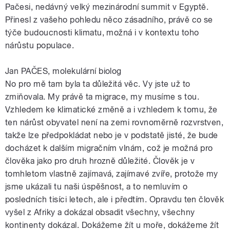
Pačesi, nedávný velký mezinárodní summit v Egyptě.
Přinesl z vašeho pohledu něco zásadního, právě co se
týče budoucnosti klimatu, možná i v kontextu toho
nárůstu populace.
Jan PAČES, molekulární biolog
No pro mě tam byla ta důležitá věc. Vy jste už to
zmiňovala. My právě ta migrace, my musíme s tou.
Vzhledem ke klimatické změně a i vzhledem k tomu, že
ten nárůst obyvatel není na zemi rovnoměrně rozvrstven,
takže lze předpokládat nebo je v podstatě jisté, že bude
docházet k dalším migračním vlnám, což je možná pro
člověka jako pro druh hrozně důležité. Člověk je v
tomhletom vlastně zajímavá, zajímavé zvíře, protože my
jsme ukázali tu naši úspěšnost, a to nemluvím o
posledních tisíci letech, ale i předtím. Opravdu ten člověk
vyšel z Afriky a dokázal obsadit všechny, všechny
kontinenty dokázal. Dokážeme žít u moře, dokážeme žít