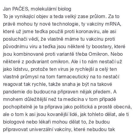
Jan PAČES, molekulární biolog
To je vynikající objev a teda velký zase průlom. Za to
právě mohou ty nové technologie, ty vakcíny mRNA,
které už jsme teďka použili proti koronaviru, ale asi
posluchači vědí, že vlastně máme tu vakcínu proti
původnímu viru a teďka jsou některé ty boostery, které
jsou kombinované proti variantě třeba Omikron. Nebo
některé z podvariant omikron. Ale i to nám nestačí už
jako lidstvu, protože ten virus je rychlejší a celý ten
vlastně průmysl na tom farmaceutický na to nestačí
reagovat tak rychle, takže snaha je být na takové
pandemie do budoucna připraven nějak předem. A
mnohem důležitější než ta medicína v tom případě
pochopitelně je ta příprava jako politická a prostě obecná,
ale o tom k asi jsou kovanější lidé, jak tohleto dělat, ale ti
biologové nebo lékaři mohou dělat to, že budou
připravovat univerzální vakcíny, které nebudou tak