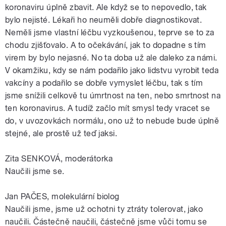
koronaviru úplně zbavit. Ale když se to nepovedlo, tak
bylo nejisté. Lékaři ho neuměli dobře diagnostikovat.
Neměli jsme vlastní léčbu vyzkoušenou, teprve se to za
chodu zjišťovalo. A to očekávání, jak to dopadne s tím
virem by bylo nejasné. No ta doba už ale daleko za námi.
V okamžiku, kdy se nám podařilo jako lidstvu vyrobit teda
vakcíny a podařilo se dobře vymyslet léčbu, tak s tím
jsme snížili celkově tu úmrtnost na ten, nebo smrtnost na
ten koronavirus. A tudíž začlo mít smysl tedy vracet se
do, v uvozovkách normálu, ono už to nebude bude úplně
stejné, ale prostě už teď jaksi.
Zita SENKOVÁ, moderátorka
Naučili jsme se.
Jan PAČES, molekulární biolog
Naučili jsme, jsme už ochotni ty ztráty tolerovat, jako
naučili. Částečně naučili, částečně jsme vůči tomu se