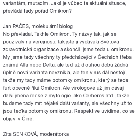
variantám, mutacím. Jaká je vůbec ta aktuální situace,
převládá tady pořad Omikron?
Jan PAČES, molekulární biolog
No převládal. Takhle Omikron. Ty názvy tak, jak se
používaly na veřejnosti, tak jste jí vydávala Světová
zdravotnická organizace a skončili jsme teda u omikronu.
My jsme tady všechny ty předcházející v Čechách třeba
známá Alfa nebo Delta, ale teď už dlouhou dobu žádná
úplně nová varianta nevznikla, ale ten virus dál nestojí,
takže my tady máme potomky omikronu, který se teda
furt obecně říká Omikron. Ale virologové už jim dávají
další jména řecké z mytologie jako Cerberos atd., takže
budeme tady mít nějaké další varianty, ale všechny už to
jsou teďka potomky omikronu. Respektive uvidíme, co se
objeví v Číně.
Zita SENKOVÁ, moderátorka