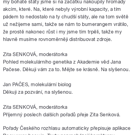
my bohaté státy jsme si na začátku nakoupily hromady
akcím, které. Na, které nebyly výrobní kapacity, a tím
pádem to nedostalo na ty chudší státy, ale na tom světě
už nežijeme sami, takže se nám to bumerangem vrátilo,
že prostě nakonec růst i my jsme tím trpěli, takže my
hlavně musíme rovnoměrněji distribuovat zdroje.
Zita SENKOVÁ, moderátorka
Pohled molekulárního genetika z Akademie věd Jana
Pačese. Děkuji vám za to. Mějte se krásně. Na slyšenou.
Jan PAČES, molekulární biolog
Děkuji za pozvání, na slyšenou.
Zita SENKOVÁ, moderátorka
Příjemný poslech dalších pořadů přeje Zita Senková.
Pořady Českého rozhlasu automaticky přepisuje aplikace