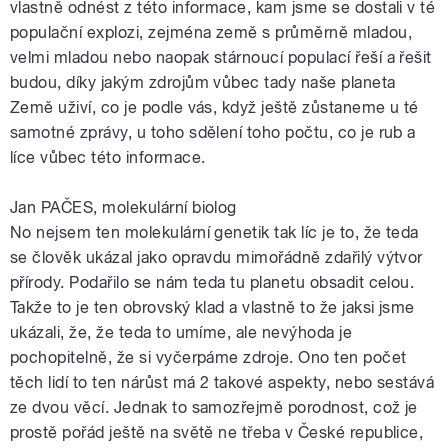
vlastně odnést z této informace, kam jsme se dostali v té
populační explozi, zejména země s průměrně mladou,
velmi mladou nebo naopak stárnoucí populací řeší a řešit
budou, díky jakým zdrojům vůbec tady naše planeta
Země uživí, co je podle vás, když ještě zůstaneme u té
samotné zprávy, u toho sdělení toho počtu, co je rub a
líce vůbec této informace.
Jan PAČES, molekulární biolog
No nejsem ten molekulární genetik tak líc je to, že teda
se člověk ukázal jako opravdu mimořádně zdařilý výtvor
přírody. Podařilo se nám teda tu planetu obsadit celou.
Takže to je ten obrovský klad a vlastně to že jaksi jsme
ukázali, že, že teda to umíme, ale nevýhoda je
pochopitelně, že si vyčerpáme zdroje. Ono ten počet
těch lidí to ten nárůst má 2 takové aspekty, nebo sestává
ze dvou věcí. Jednak to samozřejmě porodnost, což je
prostě pořád ještě na světě ne třeba v České republice,