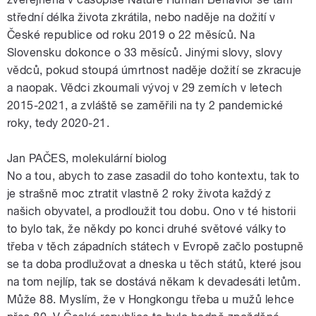
střední délka života zkrátila, nebo naděje na dožití v
České republice od roku 2019 o 22 měsíců. Na
Slovensku dokonce o 33 měsíců. Jinými slovy, slovy
vědců, pokud stoupá úmrtnost naděje dožití se zkracuje
a naopak. Vědci zkoumali vývoj v 29 zemích v letech
2015-2021, a zvláště se zaměřili na ty 2 pandemické
roky, tedy 2020-21.
Jan PAČES, molekulární biolog
No a tou, abych to zase zasadil do toho kontextu, tak to
je strašně moc ztratit vlastně 2 roky života každý z
našich obyvatel, a prodloužit tou dobu. Ono v té historii
to bylo tak, že někdy po konci druhé světové války to
třeba v těch západních státech v Evropě začlo postupně
se ta doba prodlužovat a dneska u těch států, které jsou
na tom nejlíp, tak se dostává někam k devadesáti letům.
Může 88. Myslím, že v Hongkongu třeba u mužů lehce