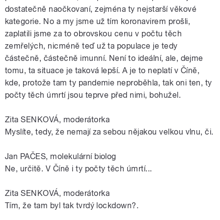
dostatečně naočkovaní, zejména ty nejstarší věkové
kategorie. No a my jsme už tím koronavirem prošli,
zaplatili jsme za to obrovskou cenu v počtu těch
zemřelých, nicméně teď už ta populace je tedy
částečně, částečně imunní. Není to ideální, ale, dejme
tomu, ta situace je taková lepší. A je to neplatí v Číně,
kde, protože tam ty pandemie neproběhla, tak oni ten, ty
počty těch úmrtí jsou teprve před nimi, bohužel.
Zita SENKOVÁ, moderátorka
Myslíte, tedy, že nemají za sebou nějakou velkou vlnu, či.
Jan PAČES, molekulární biolog
Ne, určitě. V Číně i ty počty těch úmrtí...
Zita SENKOVÁ, moderátorka
Tím, že tam byl tak tvrdý lockdown?.