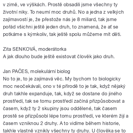
v zimě, ve výškách. Prostě obsadili jsme všechny ty
životní niky. To neumí moc druhů. No a jedna z velkých
zajímavostí je, že přestože nás je 8 miliard, tak jsme
pořád všichni ještě jeden druh, to znamená, že ať se
potkáme s kýmkoliv, tak ještě spolu můžeme mít děti.
Zita SENKOVÁ, moderátorka
A jak dlouho bude ještě existovat člověk jako druh.
Jan PAČES, molekulární biolog
No to je, to je zajímavá věc. My bychom to biologicky
moc neočekávali, ono v té přírodě to je tak, když nějaký
druh takhle expanduje, tak, když se dostane do jiného
prostředí, tak se tomu prostředí začíná přizpůsobovat a
časem, když ty 2 skupiny jsou oddělené, tak časem
prostě se přizpůsobí lépe tomu prostředí, ve kterém žijí a
časem vzniknou 2 druhy. A to vidíme během historie,
takhle vlastně vznikly všechny ty druhy. U člověka se to