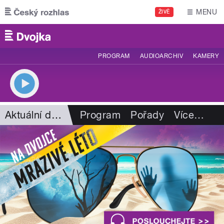
Přejít k hlavnímu obsahu
MENU
ŽIVĚ
PROGRAM
AUDIOARCHIV
KAMERY
Aktuální dění
Program
Pořady
Více
…