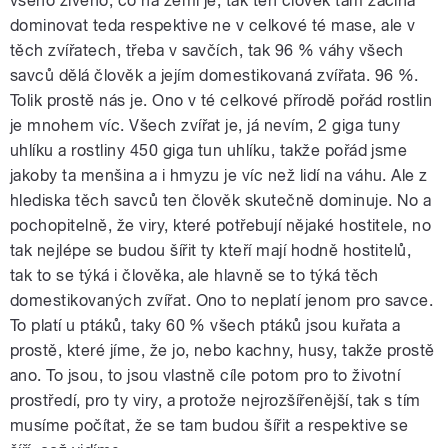
všeho živého, co na zemi je, tak ten člověk tam začíná
dominovat teda respektive ne v celkové té mase, ale v
těch zvířatech, třeba v savčích, tak 96 % váhy všech
savců dělá člověk a jejím domestikovaná zvířata. 96 %.
Tolik prostě nás je. Ono v té celkové přírodě pořád rostlin
je mnohem víc. Všech zvířat je, já nevím, 2 giga tuny
uhlíku a rostliny 450 giga tun uhlíku, takže pořád jsme
jakoby ta menšina a i hmyzu je víc než lidí na váhu. Ale z
hlediska těch savců ten člověk skutečně dominuje. No a
pochopitelně, že viry, které potřebují nějaké hostitele, no
tak nejlépe se budou šířit ty kteří mají hodně hostitelů,
tak to se týká i člověka, ale hlavně se to týká těch
domestikovaných zvířat. Ono to neplatí jenom pro savce.
To platí u ptáků, taky 60 % všech ptáků jsou kuřata a
prostě, které jíme, že jo, nebo kachny, husy, takže prostě
ano. To jsou, to jsou vlastně cíle potom pro to životní
prostředí, pro ty viry, a protože nejrozšířenější, tak s tím
musíme počítat, že se tam budou šířit a respektive se