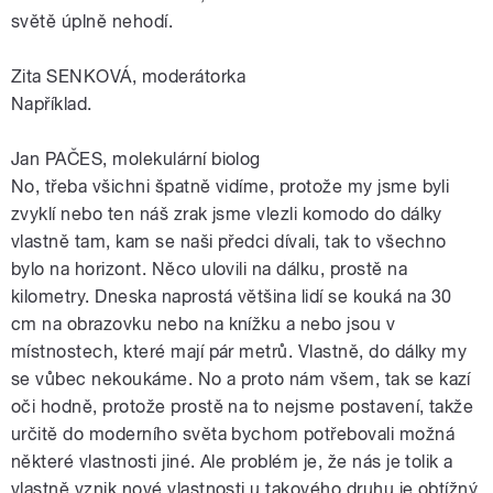
světě úplně nehodí.
Zita SENKOVÁ, moderátorka
Například.
Jan PAČES, molekulární biolog
No, třeba všichni špatně vidíme, protože my jsme byli
zvyklí nebo ten náš zrak jsme vlezli komodo do dálky
vlastně tam, kam se naši předci dívali, tak to všechno
bylo na horizont. Něco ulovili na dálku, prostě na
kilometry. Dneska naprostá většina lidí se kouká na 30
cm na obrazovku nebo na knížku a nebo jsou v
místnostech, které mají pár metrů. Vlastně, do dálky my
se vůbec nekoukáme. No a proto nám všem, tak se kazí
oči hodně, protože prostě na to nejsme postavení, takže
určitě do moderního světa bychom potřebovali možná
některé vlastnosti jiné. Ale problém je, že nás je tolik a
vlastně vznik nové vlastnosti u takového druhu je obtížný,