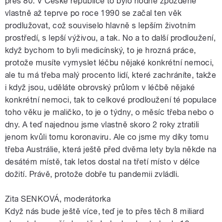
přes 80. V České republice to bylo hodně zpožděné
vlastně až teprve po roce 1990 se začal ten věk
prodlužovat, což souviselo hlavně s lepším životním
prostředí, s lepší výživou, a tak. No a to další prodloužení,
když bychom to byli medicínský, to je hrozná práce,
protože musíte vymyslet léčbu nějaké konkrétní nemoci,
ale tu má třeba malý procento lidí, které zachráníte, takže
i když jsou, uděláte obrovský průlom v léčbě nějaké
konkrétní nemoci, tak to celkové prodloužení té populace
toho věku je maličko, to je o týdny, o měsíc třeba nebo o
dny. A teď najednou jsme vlastně skoro 2 roky ztratili
jenom kvůli tomu koronaviru. Ale co jsme my díky tomu
třeba Austrálie, která ještě před dvěma lety byla někde na
desátém místě, tak letos dostal na třetí místo v délce
dožití. Právě, protože dobře tu pandemii zvládli.
Zita SENKOVÁ, moderátorka
Když nás bude ještě více, teď je to přes těch 8 miliard