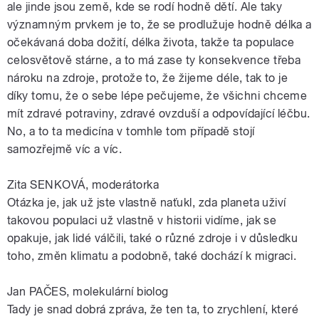
ale jinde jsou země, kde se rodí hodně dětí. Ale taky
významným prvkem je to, že se prodlužuje hodně délka a
očekávaná doba dožití, délka života, takže ta populace
celosvětově stárne, a to má zase ty konsekvence třeba
nároku na zdroje, protože to, že žijeme déle, tak to je
díky tomu, že o sebe lépe pečujeme, že všichni chceme
mít zdravé potraviny, zdravé ovzduší a odpovídající léčbu.
No, a to ta medicína v tomhle tom případě stojí
samozřejmě víc a víc.
Zita SENKOVÁ, moderátorka
Otázka je, jak už jste vlastně naťukl, zda planeta uživí
takovou populaci už vlastně v historii vidíme, jak se
opakuje, jak lidé válčili, také o různé zdroje i v důsledku
toho, změn klimatu a podobně, také dochází k migraci.
Jan PAČES, molekulární biolog
Tady je snad dobrá zpráva, že ten ta, to zrychlení, které