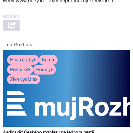
Beey www.beey.io. Texty neprocházejí korekturou.
mujRozhlas
Hry a četby
Krimi
Pohádky
Pořady
Živé vysílání
Audiosvět Českého rozhlasu na jednom místě