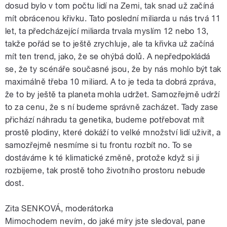
dosud bylo v tom počtu lidí na Zemi, tak snad už začíná
mít obrácenou křivku. Tato poslední miliarda u nás trvá 11
let, ta předcházející miliarda trvala myslím 12 nebo 13,
takže pořád se to ještě zrychluje, ale ta křivka už začíná
mít ten trend, jako, že se ohýbá dolů. A nepředpokládá
se, že ty scénáře současné jsou, že by nás mohlo být tak
maximálně třeba 10 miliard. A to je teda ta dobrá zpráva,
že to by ještě ta planeta mohla udržet. Samozřejmě udrží
to za cenu, že s ní budeme správně zacházet. Tady zase
přichází náhradu ta genetika, budeme potřebovat mít
prostě plodiny, které dokáží to velké množství lidí uživit, a
samozřejmě nesmíme si tu frontu rozbít no. To se
dostáváme k té klimatické změně, protože když si ji
rozbijeme, tak prostě toho životního prostoru nebude
dost.
Zita SENKOVÁ, moderátorka
Mimochodem nevím, do jaké míry jste sledoval, pane