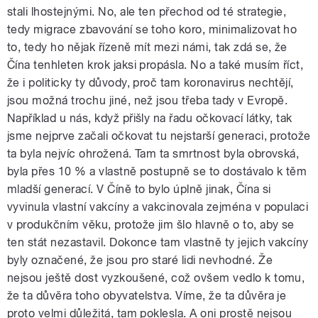
stali lhostejnými. No, ale ten přechod od té strategie,
tedy migrace zbavování se toho koro, minimalizovat ho
to, tedy ho nějak řízeně mít mezi námi, tak zdá se, že
Čína tenhleten krok jaksi propásla. No a také musím říct,
že i politicky ty důvody, proč tam koronavirus nechtějí,
jsou možná trochu jiné, než jsou třeba tady v Evropě.
Například u nás, když přišly na řadu očkovací látky, tak
jsme nejprve začali očkovat tu nejstarší generaci, protože
ta byla nejvíc ohrožená. Tam ta smrtnost byla obrovská,
byla přes 10 % a vlastně postupně se to dostávalo k těm
mladší generací. V Číně to bylo úplně jinak, Čína si
vyvinula vlastní vakcíny a vakcinovala zejména v populaci
v produkčním věku, protože jim šlo hlavně o to, aby se
ten stát nezastavil. Dokonce tam vlastně ty jejich vakcíny
byly označené, že jsou pro staré lidi nevhodné. Že
nejsou ještě dost vyzkoušené, což ovšem vedlo k tomu,
že ta důvěra toho obyvatelstva. Víme, že ta důvěra je
proto velmi důležitá, tam poklesla. A oni prostě nejsou