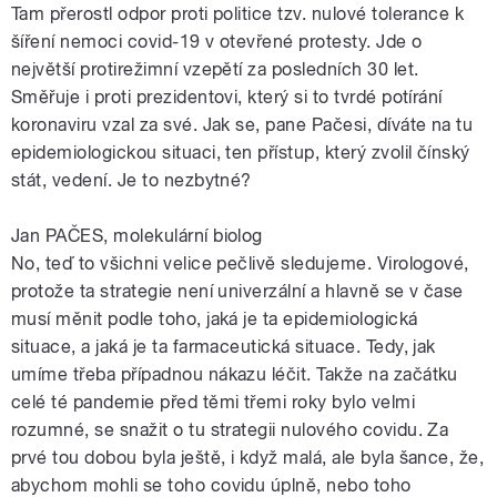
Tam přerostl odpor proti politice tzv. nulové tolerance k
šíření nemoci covid-19 v otevřené protesty. Jde o
největší protirežimní vzepětí za posledních 30 let.
Směřuje i proti prezidentovi, který si to tvrdé potírání
koronaviru vzal za své. Jak se, pane Pačesi, díváte na tu
epidemiologickou situaci, ten přístup, který zvolil čínský
stát, vedení. Je to nezbytné?
Jan PAČES, molekulární biolog
No, teď to všichni velice pečlivě sledujeme. Virologové,
protože ta strategie není univerzální a hlavně se v čase
musí měnit podle toho, jaká je ta epidemiologická
situace, a jaká je ta farmaceutická situace. Tedy, jak
umíme třeba případnou nákazu léčit. Takže na začátku
celé té pandemie před těmi třemi roky bylo velmi
rozumné, se snažit o tu strategii nulového covidu. Za
prvé tou dobou byla ještě, i když malá, ale byla šance, že,
abychom mohli se toho covidu úplně, nebo toho