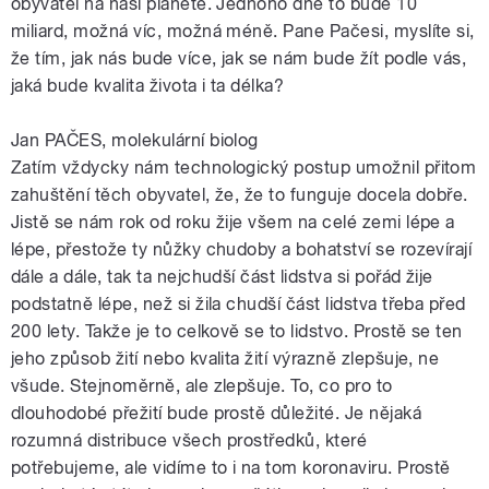
obyvatel na naší planetě. Jednoho dne to bude 10
miliard, možná víc, možná méně. Pane Pačesi, myslíte si,
že tím, jak nás bude více, jak se nám bude žít podle vás,
jaká bude kvalita života i ta délka?
Jan PAČES, molekulární biolog
Zatím vždycky nám technologický postup umožnil přitom
zahuštění těch obyvatel, že, že to funguje docela dobře.
Jistě se nám rok od roku žije všem na celé zemi lépe a
lépe, přestože ty nůžky chudoby a bohatství se rozevírají
dále a dále, tak ta nejchudší část lidstva si pořád žije
podstatně lépe, než si žila chudší část lidstva třeba před
200 lety. Takže je to celkově se to lidstvo. Prostě se ten
jeho způsob žití nebo kvalita žití výrazně zlepšuje, ne
všude. Stejnoměrně, ale zlepšuje. To, co pro to
dlouhodobé přežití bude prostě důležité. Je nějaká
rozumná distribuce všech prostředků, které
potřebujeme, ale vidíme to i na tom koronaviru. Prostě