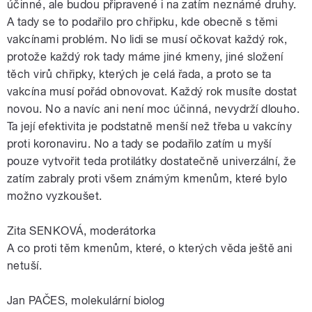
účinné, ale budou připravené i na zatím neznámé druhy.
A tady se to podařilo pro chřipku, kde obecně s těmi
vakcínami problém. No lidi se musí očkovat každý rok,
protože každý rok tady máme jiné kmeny, jiné složení
těch virů chřipky, kterých je celá řada, a proto se ta
vakcína musí pořád obnovovat. Každý rok musíte dostat
novou. No a navíc ani není moc účinná, nevydrží dlouho.
Ta její efektivita je podstatně menší než třeba u vakcíny
proti koronaviru. No a tady se podařilo zatím u myší
pouze vytvořit teda protilátky dostatečně univerzální, že
zatím zabraly proti všem známým kmenům, které bylo
možno vyzkoušet.
Zita SENKOVÁ, moderátorka
A co proti těm kmenům, které, o kterých věda ještě ani
netuší.
Jan PAČES, molekulární biolog