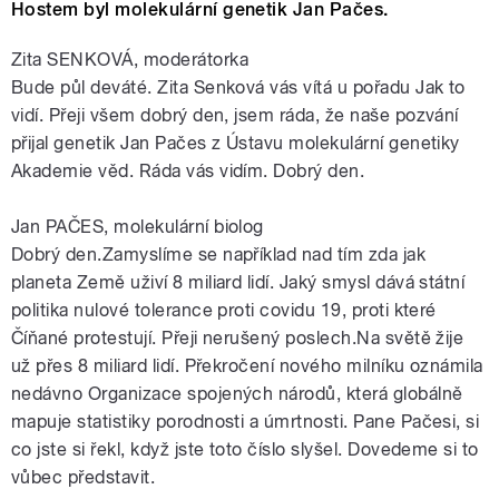
Hostem byl molekulární genetik Jan Pačes.
Zita SENKOVÁ, moderátorka
Bude půl deváté. Zita Senková vás vítá u pořadu Jak to
vidí. Přeji všem dobrý den, jsem ráda, že naše pozvání
přijal genetik Jan Pačes z Ústavu molekulární genetiky
Akademie věd. Ráda vás vidím. Dobrý den.
Jan PAČES, molekulární biolog
Dobrý den.Zamyslíme se například nad tím zda jak
planeta Země uživí 8 miliard lidí. Jaký smysl dává státní
politika nulové tolerance proti covidu 19, proti které
Číňané protestují. Přeji nerušený poslech.Na světě žije
už přes 8 miliard lidí. Překročení nového milníku oznámila
nedávno Organizace spojených národů, která globálně
mapuje statistiky porodnosti a úmrtnosti. Pane Pačesi, si
co jste si řekl, když jste toto číslo slyšel. Dovedeme si to
vůbec představit.