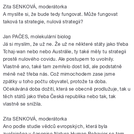
Zita SENKOVÁ, moderátorka
A myslíte si, že bude tedy fungovat. Může fungovat
taková ta strategie, nulová strategii?
Jan PAČES, molekulární biolog
Já si myslím, že už ne. Že už ne některé státy jako třeba
Tchaj-wan nebo nebo Austrálie, ty také měly tu strategii
prostě nulového covidu. Ale postupem to uvolnily.
Vlastně ano, také tam zemřelo dost lidí, ale podstatně
méně než třeba nás. Což mimochodem zase jsme
zpátky u toho počtu obyvatel, protože ta doba.
Očekáváná doba dožití, která se obecně prodlužuje, tak u
těch států jako třeba Česká republika nebo tak, tak
vlastně se snížila.
Zita SENKOVÁ, moderátorka
Ano podle studie vědců evropských, která byla
zveřejněna v časopise Nature Human Behavior se tam