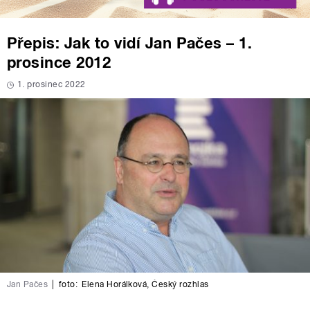
Přepis: Jak to vidí Jan Pačes – 1.
prosince 2012
1. prosinec 2022
Jan Pačes
|
foto:
Elena Horálková
,
Český rozhlas