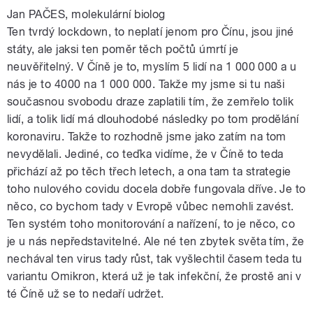
Jan PAČES, molekulární biolog
Ten tvrdý lockdown, to neplatí jenom pro Čínu, jsou jiné
státy, ale jaksi ten poměr těch počtů úmrtí je
neuvěřitelný. V Číně je to, myslím 5 lidí na 1 000 000 a u
nás je to 4000 na 1 000 000. Takže my jsme si tu naši
současnou svobodu draze zaplatili tím, že zemřelo tolik
lidí, a tolik lidí má dlouhodobé následky po tom prodělání
koronaviru. Takže to rozhodně jsme jako zatím na tom
nevydělali. Jediné, co teďka vidíme, že v Číně to teda
přichází až po těch třech letech, a ona tam ta strategie
toho nulového covidu docela dobře fungovala dříve. Je to
něco, co bychom tady v Evropě vůbec nemohli zavést.
Ten systém toho monitorování a nařízení, to je něco, co
je u nás nepředstavitelné. Ale né ten zbytek světa tím, že
nechával ten virus tady růst, tak vyšlechtil časem teda tu
variantu Omikron, která už je tak infekční, že prostě ani v
té Číně už se to nedaří udržet.