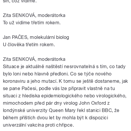
šíří, což vidíme.
Zita SENKOVÁ, moderátorka
To už vidíme třetím rokem.
Jan PAČES, molekulární biolog
U člověka třetím rokem.
Zita SENKOVÁ, moderátorka
Situace je aktuálně naštěstí nesrovnatelná s tím, co tady
bylo loni nebo hlavně předloni. Co se týče nového
koronaviru a jeho mutací. K tomu se ještě dostaneme, jak
se pane Pačesi, podle vás lze připravit vlastně na tu
situaci z hlediska epidemiologického nebo virologického,
mimochodem před pár dny virolog John Oxford z
londýnské univerzity Queen Mary řekl stanici BBC, že
během příštích dvou let by mohla být k dispozici
univerzální vakcína proti chřipce.