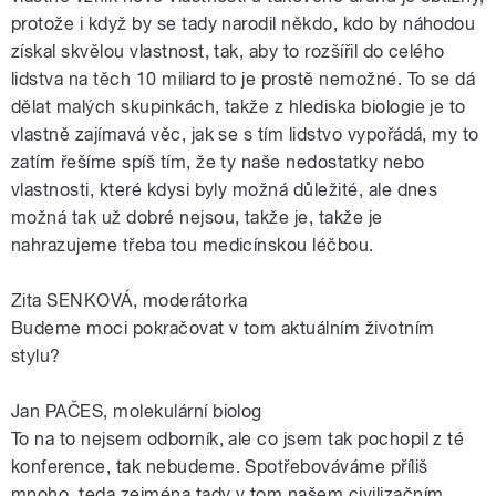
protože i když by se tady narodil někdo, kdo by náhodou
získal skvělou vlastnost, tak, aby to rozšířil do celého
lidstva na těch 10 miliard to je prostě nemožné. To se dá
dělat malých skupinkách, takže z hlediska biologie je to
vlastně zajímavá věc, jak se s tím lidstvo vypořádá, my to
zatím řešíme spíš tím, že ty naše nedostatky nebo
vlastnosti, které kdysi byly možná důležité, ale dnes
možná tak už dobré nejsou, takže je, takže je
nahrazujeme třeba tou medicínskou léčbou.
Zita SENKOVÁ, moderátorka
Budeme moci pokračovat v tom aktuálním životním
stylu?
Jan PAČES, molekulární biolog
To na to nejsem odborník, ale co jsem tak pochopil z té
konference, tak nebudeme. Spotřebováváme příliš
mnoho, teda zejména tady v tom našem civilizačním