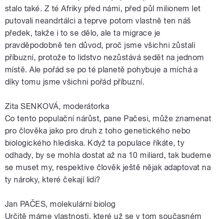
stalo také. Z té Afriky před námi, před půl milionem let
putovali neandrtálci a teprve potom vlastně ten náš
předek, takže i to se dělo, ale ta migrace je
pravděpodobně ten důvod, proč jsme všichni zůstali
příbuzní, protože to lidstvo nezůstává sedět na jednom
místě. Ale pořád se po té planetě pohybuje a míchá a
díky tomu jsme všichni pořád příbuzní.
Zita SENKOVÁ, moderátorka
Co tento populační nárůst, pane Pačesi, může znamenat
pro člověka jako pro druh z toho genetického nebo
biologického hlediska. Když ta populace říkáte, ty
odhady, by se mohla dostat až na 10 miliard, tak budeme
se muset my, respektive člověk ještě nějak adaptovat na
ty nároky, které čekají lidi?
Jan PAČES, molekulární biolog
Určitě máme vlastnosti, které už se v tom současném