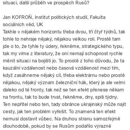
situaci, další průběh ve prospěch Rusů?
Jan KOFROŇ, Institut politických studií, Fakulta
sociálních věd, UK
Takhle v nějakém horizontu třeba dvou, tří čtyř týdnů, tak
tohle to nehraje nějaký, nějakou velkou roli. Prostě tam
jde o to, že tyhle ty údery, řekněme, strategického typu,
tak my víme z literatury, že oni nemají schopnost rychle
měnit situaci na bojišti jo. To prostě z toho důvodu, že ta
kauzální vzdálenost nebo časová vzdálenost mezi tím,
když zasáhneme nějaký cíl, třeba elektrárnu nebo prostě
nějakou, nějaký význam železniční hák, který je ale velmi
daleko od té fronty, tak než se ten efekt přenese někam
na frontu, tak to bude trvat, řekněme, dny, spíš týdny.
Ten nepřítel nebo ten, tady obránce ukrajinský může najít
cesty, jak ten problém vyřešit. To znamená ten efekt
nemusí dostavit vůbec. Na druhou stranu samozřejmě
dlouhodobě, pokud by se Rusům podařilo výrazně