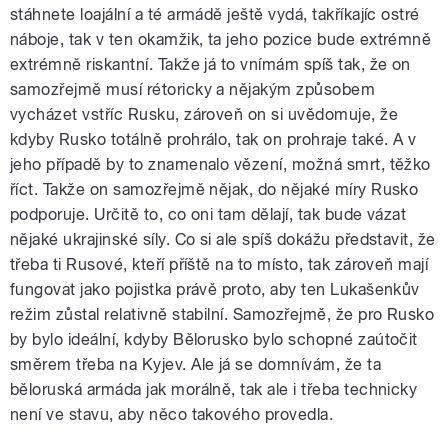
stáhnete loajální a té armádě ještě vydá, takříkajíc ostré
náboje, tak v ten okamžik, ta jeho pozice bude extrémně
extrémně riskantní. Takže já to vnímám spíš tak, že on
samozřejmě musí rétoricky a nějakým způsobem
vycházet vstříc Rusku, zároveň on si uvědomuje, že
kdyby Rusko totálně prohrálo, tak on prohraje také. A v
jeho případě by to znamenalo vězení, možná smrt, těžko
říct. Takže on samozřejmě nějak, do nějaké míry Rusko
podporuje. Určitě to, co oni tam dělají, tak bude vázat
nějaké ukrajinské síly. Co si ale spíš dokážu představit, že
třeba ti Rusové, kteří příště na to místo, tak zároveň mají
fungovat jako pojistka právě proto, aby ten Lukašenkův
režim zůstal relativně stabilní. Samozřejmě, že pro Rusko
by bylo ideální, kdyby Bělorusko bylo schopné zaútočit
směrem třeba na Kyjev. Ale já se domnívám, že ta
běloruská armáda jak morálně, tak ale i třeba technicky
není ve stavu, aby něco takového provedla.