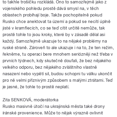
to takhle trošičku rozkládá. Ono to samozřejmě jako z
vojenského pohledu prostě dává smysl na, v těch
oblastech probíhají boje. Takže pochopitelně pokud
Rusko chce anektovat ta území a pokud se necítí úplně
jisté v kramflecích, co se teď cítit určitě nemůže, tak
prostě tohle to jsou kroky, které by v zásadě dělal asi
každý. Samozřejmě ukazuje to na nějaké problémy na
ruské straně. Zároveň to ale ukazuje i na to, že ten režim,
řekněme, tu operaci bere mnohem seriózněji než třeba v
prvních týdnech, kdy skutečně doufali, že bez nějakého
velkého odporu, bez nějakého zvláštního vlastně
nasazení nebo vypětí sil, budou schopni tu válku ukončit
pro ně velmi příznivým způsobem s malými ztrátami. Teď
je jasné, že tohle to prostě neplatí.
Zita SENKOVÁ, moderátorka
Rusko masivně útočí na ukrajinská města také drony
íránské provenience. Může to nějak výrazně ovlivnit