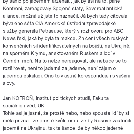
by sáhlo po jaderném arzenálu, jak by asi na to, pane
Konfroni, zareagovaly Spojené státy, Severoatlantická
aliance, možná už jste to naznačil. Já bych tady citovala
bývalého šéfa CIA Americké ústřední zpravodajské
služby generála Petraeuse, který v rozhovoru pro ABC
News řekl, jaká by byla ta reakce. Zničení všech ruských
konvenčních sil identifikovatelných na bojišti, na Ukrajině,
na sporném Krymu, anektovaném Ruskem a lodí v
Černém moři. Na to nelze nereagovat, ale nebude se to
rozšiřovat, není to jaderné za jaderné, není zájem o
jadernou eskalaci. Ono to vlastně koresponduje i s vašimi
slovy.
Jan KOFROŇ, Institut politických studií, Fakulta
sociálních věd, UK
Tohle asi je jasné, že prostě nebo, nebo spousta lidí by si
měla přiznat, že prostě kvůli tomu, že by Rusové zaútočili
jaderně na Ukrajinu, tak ta šance, že by někdo jaderné