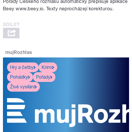
Pořady Českého rozhlasu automaticky přepisuje aplikace
Beey www.beey.io. Texty neprocházejí korekturou.
mujRozhlas
Hry a četby
Krimi
Pohádky
Pořady
Živé vysílání