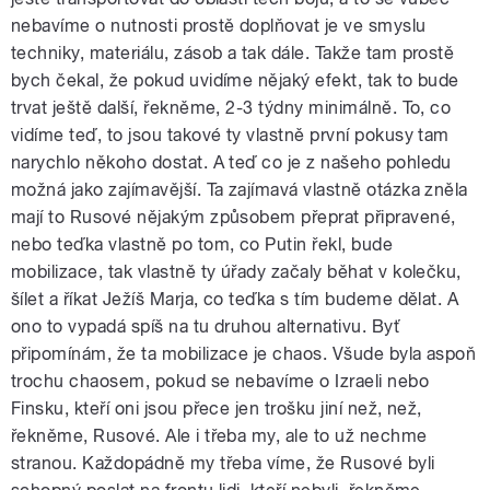
nebavíme o nutnosti prostě doplňovat je ve smyslu
techniky, materiálu, zásob a tak dále. Takže tam prostě
bych čekal, že pokud uvidíme nějaký efekt, tak to bude
trvat ještě další, řekněme, 2-3 týdny minimálně. To, co
vidíme teď, to jsou takové ty vlastně první pokusy tam
narychlo někoho dostat. A teď co je z našeho pohledu
možná jako zajímavější. Ta zajímavá vlastně otázka zněla
mají to Rusové nějakým způsobem přeprat připravené,
nebo teďka vlastně po tom, co Putin řekl, bude
mobilizace, tak vlastně ty úřady začaly běhat v kolečku,
šílet a říkat Ježíš Marja, co teďka s tím budeme dělat. A
ono to vypadá spíš na tu druhou alternativu. Byť
připomínám, že ta mobilizace je chaos. Všude byla aspoň
trochu chaosem, pokud se nebavíme o Izraeli nebo
Finsku, kteří oni jsou přece jen trošku jiní než, než,
řekněme, Rusové. Ale i třeba my, ale to už nechme
stranou. Každopádně my třeba víme, že Rusové byli