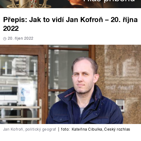
Přepis: Jak to vidí Jan Kofroň – 20. října
2022
20. říjen 2022
Jan Kofroň, politický geograf
|
foto:
Kateřina Cibulka
,
Český rozhlas