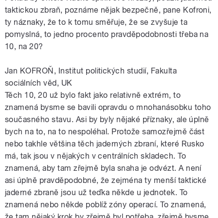
taktickou zbraň, poznáme nějak bezpečně, pane Kofroni,
ty náznaky, že to k tomu směřuje, že se zvyšuje ta
pomyslná, to jedno procento pravděpodobnosti třeba na
10, na 20?
Jan KOFROŇ, Institut politických studií, Fakulta
sociálních věd, UK
Těch 10, 20 už bylo fakt jako relativně extrém, to
znamená bysme se bavili opravdu o mnohanásobku toho
současného stavu. Asi by byly nějaké příznaky, ale úplně
bych na to, na to nespoléhal. Protože samozřejmě část
nebo takhle většina těch jaderných zbraní, které Rusko
má, tak jsou v nějakých v centrálních skladech. To
znamená, aby tam zřejmě byla snaha je odvézt. A není
asi úplně pravděpodobné, že zejména ty menší taktické
jaderné zbraně jsou už teďka někde u jednotek. To
znamená nebo někde poblíž zóny operací. To znamená,
že tam nějaký krok by zřejmě byl potřeba, zřejmě bysme