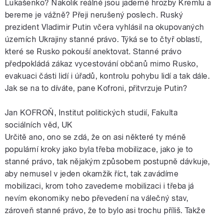
Lukašenko? Nakolik reálné jsou jaderné hrozby Kremlu a
bereme je vážně? Přeji nerušený poslech. Ruský
prezident Vladimir Putin včera vyhlásil na okupovaných
územích Ukrajiny stanné právo. Týká se to čtyř oblastí,
které se Rusko pokouší anektovat. Stanné právo
předpokládá zákaz vycestování občanů mimo Rusko,
evakuaci části lidí i úřadů, kontrolu pohybu lidí a tak dále.
Jak se na to díváte, pane Kofroni, přitvrzuje Putin?
Jan KOFROŇ, Institut politických studií, Fakulta
sociálních věd, UK
Určitě ano, ono se zdá, že on asi některé ty méně
populární kroky jako byla třeba mobilizace, jako je to
stanné právo, tak nějakým způsobem postupně dávkuje,
aby nemusel v jeden okamžik říct, tak zavádíme
mobilizaci, krom toho zavedeme mobilizaci i třeba já
nevím ekonomiky nebo převedení na válečný stav,
zároveň stanné právo, že to bylo asi trochu příliš. Takže