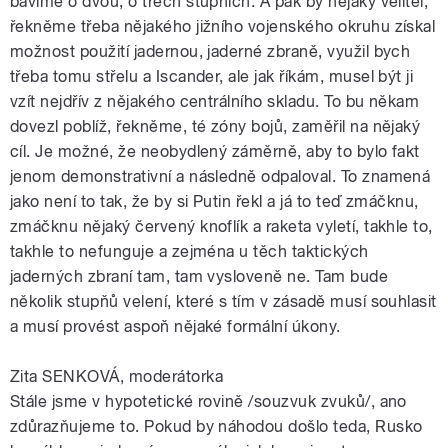
bavíme o dvou, o třech stupních. A pak by nějaký velitel,
řekněme třeba nějakého jižního vojenského okruhu získal
možnost použití jadernou, jaderné zbraně, využil bych
třeba tomu střelu a Iscander, ale jak říkám, musel být ji
vzít nejdřív z nějakého centrálního skladu. To bu někam
dovezl poblíž, řekněme, té zóny bojů, zaměřil na nějaký
cíl. Je možné, že neobydlený záměrně, aby to bylo fakt
jenom demonstrativní a následně odpaloval. To znamená
jako není to tak, že by si Putin řekl a já to teď zmáčknu,
zmáčknu nějaký červený knoflík a raketa vyletí, takhle to,
takhle to nefunguje a zejména u těch taktických
jaderných zbraní tam, tam vysloveně ne. Tam bude
několik stupňů velení, které s tím v zásadě musí souhlasit
a musí provést aspoň nějaké formální úkony.
Zita SENKOVÁ, moderátorka
Stále jsme v hypotetické rovině /souzvuk zvuků/, ano
zdůrazňujeme to. Pokud by náhodou došlo teda, Rusko