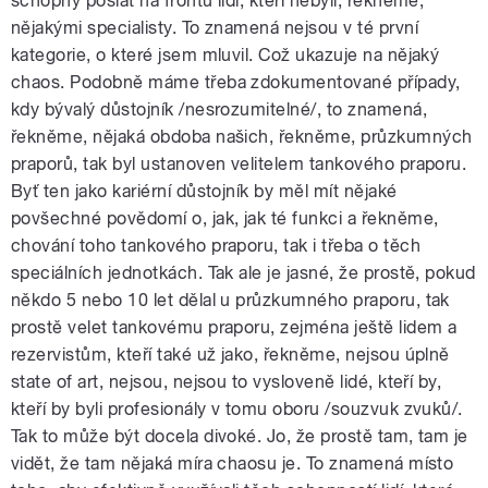
schopný poslat na frontu lidi, kteří nebyli, řekněme,
nějakými specialisty. To znamená nejsou v té první
kategorie, o které jsem mluvil. Což ukazuje na nějaký
chaos. Podobně máme třeba zdokumentované případy,
kdy bývalý důstojník /nesrozumitelné/, to znamená,
řekněme, nějaká obdoba našich, řekněme, průzkumných
praporů, tak byl ustanoven velitelem tankového praporu.
Byť ten jako kariérní důstojník by měl mít nějaké
povšechné povědomí o, jak, jak té funkci a řekněme,
chování toho tankového praporu, tak i třeba o těch
speciálních jednotkách. Tak ale je jasné, že prostě, pokud
někdo 5 nebo 10 let dělal u průzkumného praporu, tak
prostě velet tankovému praporu, zejména ještě lidem a
rezervistům, kteří také už jako, řekněme, nejsou úplně
state of art, nejsou, nejsou to vysloveně lidé, kteří by,
kteří by byli profesionály v tomu oboru /souzvuk zvuků/.
Tak to může být docela divoké. Jo, že prostě tam, tam je
vidět, že tam nějaká míra chaosu je. To znamená místo