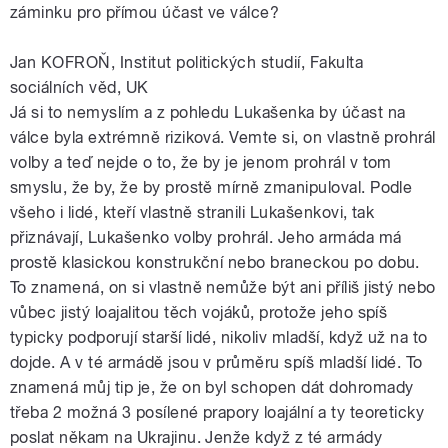
záminku pro přímou účast ve válce?
Jan KOFROŇ, Institut politických studií, Fakulta
sociálních věd, UK
Já si to nemyslím a z pohledu Lukašenka by účast na
válce byla extrémně riziková. Vemte si, on vlastně prohrál
volby a teď nejde o to, že by je jenom prohrál v tom
smyslu, že by, že by prostě mírně zmanipuloval. Podle
všeho i lidé, kteří vlastně stranili Lukašenkovi, tak
přiznávají, Lukašenko volby prohrál. Jeho armáda má
prostě klasickou konstrukční nebo braneckou po dobu.
To znamená, on si vlastně nemůže být ani příliš jistý nebo
vůbec jistý loajalitou těch vojáků, protože jeho spíš
typicky podporují starší lidé, nikoliv mladší, když už na to
dojde. A v té armádě jsou v průměru spíš mladší lidé. To
znamená můj tip je, že on byl schopen dát dohromady
třeba 2 možná 3 posílené prapory loajální a ty teoreticky
poslat někam na Ukrajinu. Jenže když z té armády