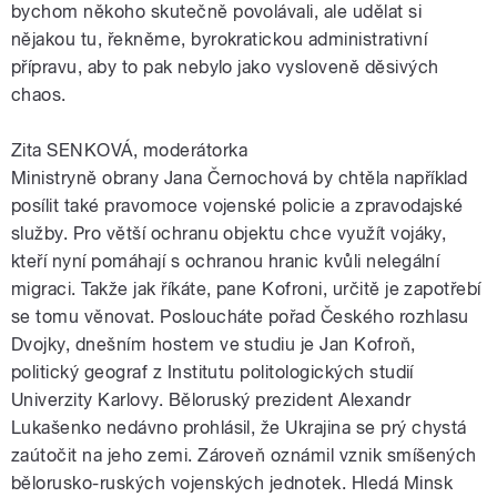
bychom někoho skutečně povolávali, ale udělat si
nějakou tu, řekněme, byrokratickou administrativní
přípravu, aby to pak nebylo jako vysloveně děsivých
chaos.
Zita SENKOVÁ, moderátorka
Ministryně obrany Jana Černochová by chtěla například
posílit také pravomoce vojenské policie a zpravodajské
služby. Pro větší ochranu objektu chce využít vojáky,
kteří nyní pomáhají s ochranou hranic kvůli nelegální
migraci. Takže jak říkáte, pane Kofroni, určitě je zapotřebí
se tomu věnovat. Posloucháte pořad Českého rozhlasu
Dvojky, dnešním hostem ve studiu je Jan Kofroň,
politický geograf z Institutu politologických studií
Univerzity Karlovy. Běloruský prezident Alexandr
Lukašenko nedávno prohlásil, že Ukrajina se prý chystá
zaútočit na jeho zemi. Zároveň oznámil vznik smíšených
bělorusko-ruských vojenských jednotek. Hledá Minsk