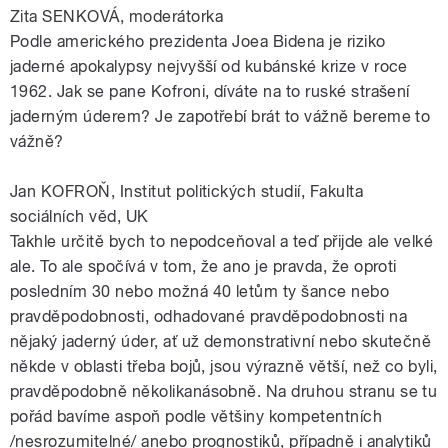
Zita SENKOVÁ, moderátorka
Podle amerického prezidenta Joea Bidena je riziko
jaderné apokalypsy nejvyšší od kubánské krize v roce
1962. Jak se pane Kofroni, díváte na to ruské strašení
jaderným úderem? Je zapotřebí brát to vážně bereme to
vážně?
Jan KOFROŇ, Institut politických studií, Fakulta
sociálních věd, UK
Takhle určitě bych to nepodceňoval a teď přijde ale velké
ale. To ale spočívá v tom, že ano je pravda, že oproti
posledním 30 nebo možná 40 letům ty šance nebo
pravděpodobnosti, odhadované pravděpodobnosti na
nějaký jaderný úder, ať už demonstrativní nebo skutečně
někde v oblasti třeba bojů, jsou výrazně větší, než co byli,
pravděpodobně několikanásobně. Na druhou stranu se tu
pořád bavíme aspoň podle většiny kompetentních
/nesrozumitelné/ anebo prognostiků, případně i analytiků