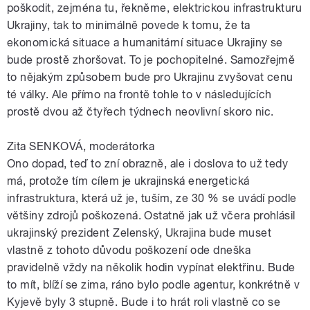
poškodit, zejména tu, řekněme, elektrickou infrastrukturu
Ukrajiny, tak to minimálně povede k tomu, že ta
ekonomická situace a humanitární situace Ukrajiny se
bude prostě zhoršovat. To je pochopitelné. Samozřejmě
to nějakým způsobem bude pro Ukrajinu zvyšovat cenu
té války. Ale přímo na frontě tohle to v následujících
prostě dvou až čtyřech týdnech neovlivní skoro nic.
Zita SENKOVÁ, moderátorka
Ono dopad, teď to zní obrazně, ale i doslova to už tedy
má, protože tím cílem je ukrajinská energetická
infrastruktura, která už je, tuším, ze 30 % se uvádí podle
většiny zdrojů poškozená. Ostatně jak už včera prohlásil
ukrajinský prezident Zelenský, Ukrajina bude muset
vlastně z tohoto důvodu poškození ode dneška
pravidelně vždy na několik hodin vypínat elektřinu. Bude
to mít, blíží se zima, ráno bylo podle agentur, konkrétně v
Kyjevě byly 3 stupně. Bude i to hrát roli vlastně co se