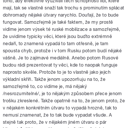
toho, aby efektivně využívali těch schopností lidí, které
mají, tak se vlastně snaží tak trochu s prominutím splácat
dohromady nějaké útvary narychlo. Doufají, že to bude
fungovat. Samozřejmě je také faktem, že my prostě
vidíme jenom výsek té ruské mobilizace a samozřejmě,
že uvidíme typicky věci, které jsou buďto extrémně
nedaří, to znamená vypadá to tam otřesně, je tam
spousta chyb, protože i v tom Rusku potom budí nějaké
vášně. Je to zajímavé mediálně. Anebo potom Rusové
budou rádi prezentovat ty věci, kde to naopak funguje
naprosto skvěle. Protože to je to vlastně jako jejich
výkladní skříň. Takže jenom upozorňuju na to, že
samozřejmě to, co vidíme je, má nějaký
/nesrozumitelné/, je to nějakým způsobem přece jenom
trošku zkreslené. Takže opatrně na to, že jenom proto, že
v nějakém konkrétním útvaru to vypadá hrozně, tak to
nemusí znamenat, že to tak bude vypadat všude. A
stejně tak proto, že v nějakém jiném útvaru o pár