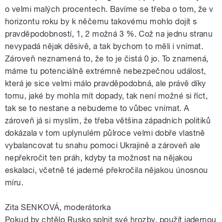
o velmi malých procentech. Bavíme se třeba o tom, že v
horizontu roku by k něčemu takovému mohlo dojít s
pravděpodobností, 1, 2 možná 3 %. Což na jednu stranu
nevypadá nějak děsivě, a tak bychom to měli i vnímat.
Zároveň neznamená to, že to je čistá 0 jo. To znamená,
máme tu potenciálně extrémně nebezpečnou událost,
která je sice velmi málo pravděpodobná, ale právě díky
tomu, jaké by mohla mít dopady, tak není možné si říct,
tak se to nestane a nebudeme to vůbec vnímat. A
zároveň já si myslím, že třeba většina západních politiků
dokázala v tom uplynulém půlroce velmi dobře vlastně
vybalancovat tu snahu pomoci Ukrajině a zároveň ale
nepřekročit ten práh, kdyby ta možnost na nějakou
eskalaci, včetně té jaderné překročila nějakou únosnou
míru.
Zita SENKOVÁ, moderátorka
Pokud by chtělo Rusko splnit své hrozby, použít jadernou