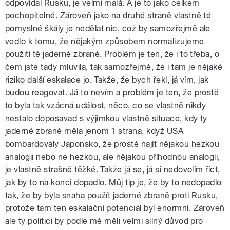
odpovídal Rusku, je velmi malá. A je to jako celkem
pochopitelné. Zároveň jako na druhé straně vlastně té
pomyslné škály je nedělat nic, což by samozřejmě ale
vedlo k tomu, že nějakým způsobem normalizujeme
použití té jaderné zbraně. Problém je ten, že i to třeba, o
čem jste tady mluvila, tak samozřejmě, že i tam je nějaké
riziko další eskalace jo. Takže, že bych řekl, já vím, jak
budou reagovat. Já to nevím a problém je ten, že prostě
to byla tak vzácná událost, něco, co se vlastně nikdy
nestalo doposavad s výjimkou vlastně situace, kdy ty
jaderné zbraně měla jenom 1 strana, když USA
bombardovaly Japonsko, že prostě najít nějakou hezkou
analogii nebo ne hezkou, ale nějakou příhodnou analogii,
je vlastně strašně těžké. Takže já se, já si nedovolím říct,
jak by to na konci dopadlo. Můj tip je, že by to nedopadlo
tak, že by byla snaha použít jaderné zbraně proti Rusku,
protože tam ten eskalační potenciál byl enormní. Zároveň
ale ty politici by podle mě měli velmi silný důvod pro