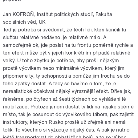
Jan KOFROŇ, Institut politických studií, Fakulta
sociálních věd, UK
Teď je potřeba si uvědomit, že těch lidí, kteří končili tu
službu relativně nedávno, je relativně málo. A
samozřejmě ok, jde poslat na tu frontu poměrně rychle a
ten efekt může být v jejich konkrétním případě relativně
velký. U toho zbytku je potřeba, aby prošli nějakým
prostě výcvikem nebo minimálně výcvikem, který jim
připomene ty, ty schopnosti a pomůže jim trochu se do
toho zpátky dostat. A tady se bavíme o tom, že je
nerealistické očekávat nějaký výraznější efekt. Dříve jak,
řekněme, po čtyřech až šesti týdnech od vyhlášení té
mobilizace. Protože jenom dostat ty lidi na nějaké sběrné
místo, tak je posunout do výcvikového tábora, pak zajistit
instruktory, kterých Rusko prostě už zřejmě ani nemá
tolik. To všechno si vyžaduje nějaký čas. A pak je nutno
ještě transportovat do oblasti těch bojů, a to se vůbec