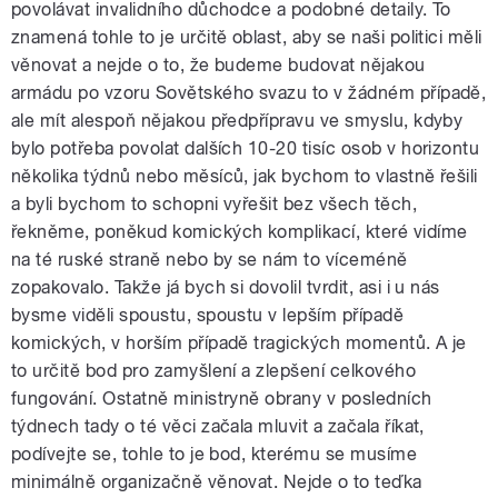
povolávat invalidního důchodce a podobné detaily. To
znamená tohle to je určitě oblast, aby se naši politici měli
věnovat a nejde o to, že budeme budovat nějakou
armádu po vzoru Sovětského svazu to v žádném případě,
ale mít alespoň nějakou předpřípravu ve smyslu, kdyby
bylo potřeba povolat dalších 10-20 tisíc osob v horizontu
několika týdnů nebo měsíců, jak bychom to vlastně řešili
a byli bychom to schopni vyřešit bez všech těch,
řekněme, poněkud komických komplikací, které vidíme
na té ruské straně nebo by se nám to víceméně
zopakovalo. Takže já bych si dovolil tvrdit, asi i u nás
bysme viděli spoustu, spoustu v lepším případě
komických, v horším případě tragických momentů. A je
to určitě bod pro zamyšlení a zlepšení celkového
fungování. Ostatně ministryně obrany v posledních
týdnech tady o té věci začala mluvit a začala říkat,
podívejte se, tohle to je bod, kterému se musíme
minimálně organizačně věnovat. Nejde o to teďka