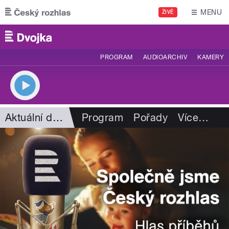
Přejít k hlavnímu obsahu
MENU
ŽIVĚ
PROGRAM
AUDIOARCHIV
KAMERY
Aktuální dění
Program
Pořady
Více
…