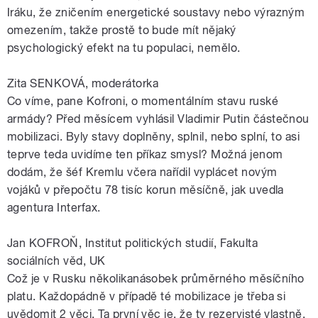
Iráku, že zničením energetické soustavy nebo výrazným
omezením, takže prostě to bude mít nějaký
psychologický efekt na tu populaci, nemělo.
Zita SENKOVÁ, moderátorka
Co víme, pane Kofroni, o momentálním stavu ruské
armády? Před měsícem vyhlásil Vladimir Putin částečnou
mobilizaci. Byly stavy doplněny, splnil, nebo splní, to asi
teprve teda uvidíme ten příkaz smysl? Možná jenom
dodám, že šéf Kremlu včera nařídil vyplácet novým
vojáků v přepočtu 78 tisíc korun měsíčně, jak uvedla
agentura Interfax.
Jan KOFROŇ, Institut politických studií, Fakulta
sociálních věd, UK
Což je v Rusku několikanásobek průměrného měsíčního
platu. Každopádně v případě té mobilizace je třeba si
uvědomit 2 věci. Ta první věc je, že ty rezervisté vlastně,