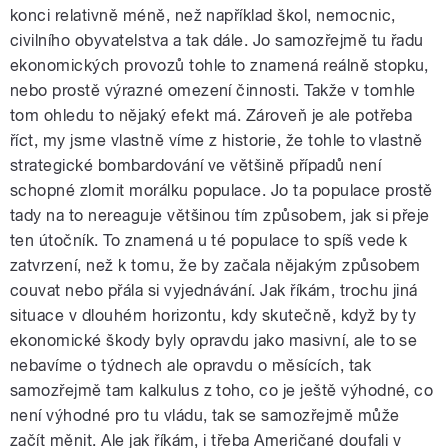
konci relativně méně, než například škol, nemocnic,
civilního obyvatelstva a tak dále. Jo samozřejmě tu řadu
ekonomických provozů tohle to znamená reálně stopku,
nebo prostě výrazné omezení činnosti. Takže v tomhle
tom ohledu to nějaký efekt má. Zároveň je ale potřeba
říct, my jsme vlastně víme z historie, že tohle to vlastně
strategické bombardování ve většině případů není
schopné zlomit morálku populace. Jo ta populace prostě
tady na to nereaguje většinou tím způsobem, jak si přeje
ten útočník. To znamená u té populace to spíš vede k
zatvrzení, než k tomu, že by začala nějakým způsobem
couvat nebo přála si vyjednávání. Jak říkám, trochu jiná
situace v dlouhém horizontu, kdy skutečně, když by ty
ekonomické škody byly opravdu jako masivní, ale to se
nebavíme o týdnech ale opravdu o měsících, tak
samozřejmě tam kalkulus z toho, co je ještě výhodné, co
není výhodné pro tu vládu, tak se samozřejmě může
začít měnit. Ale jak říkám, i třeba Američané doufali v