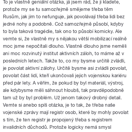
To je vlastně geniální otázka, já jsem rád, že ji kladete,
protože my se tu samozřejmě smějeme třeba těm
Rusům, jak jim to nefunguje, jak povolávají třeba lidi bez
jedné nohy a podobně. Což samozřejmě působí, kdyby
to byla taková tragédie, tak ono to působí komicky. Ale
vemte si, že vlastně my s nějakou větší mobilizací reálně
moc jsme nepočítali dlouho. Vlastně dlouho jsme neměli
ani moc rozvinutý institut aktivních záloh, to máme až v
posledních letech. Takže to, co my bysme určitě zvládli,
je povolat aktivní zálohy. Určitě bysme asi zvládli povolat,
povolat část lidí, kteří ukončovali jejich vojenskou kariéru
před pár lety. A věřím, že pokud by byl materiál, výstroj,
ale kdybysme měli sáhnout hloubš, tak pravděpodobně
tam už by byl problém. Už jenom takový drobný detail.
Vemte si anebo spíš otázka, je to tak, že třeba naše
vojenské zprávy mají registr osob, které by mohly povolat
s tím, že ten registr je propojený třeba s registrem
invalidních důchodů. Protože logicky nemá smysl