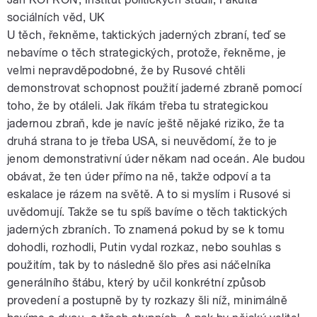
sociálních věd, UK
U těch, řekněme, taktických jaderných zbraní, teď se
nebavíme o těch strategických, protože, řekněme, je
velmi nepravděpodobné, že by Rusové chtěli
demonstrovat schopnost použití jaderné zbraně pomocí
toho, že by otáleli. Jak říkám třeba tu strategickou
jadernou zbraň, kde je navíc ještě nějaké riziko, že ta
druhá strana to je třeba USA, si neuvědomí, že to je
jenom demonstrativní úder někam nad oceán. Ale budou
obávat, že ten úder přímo na ně, takže odpoví a ta
eskalace je rázem na světě. A to si myslím i Rusové si
uvědomují. Takže se tu spíš bavíme o těch taktických
jaderných zbraních. To znamená pokud by se k tomu
dohodli, rozhodli, Putin vydal rozkaz, nebo souhlas s
použitím, tak by to následně šlo přes asi náčelníka
generálního štábu, který by učil konkrétní způsob
provedení a postupně by ty rozkazy šli níž, minimálně