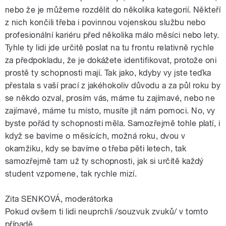
nebo že je můžeme rozdělit do několika kategorií. Někteří
z nich končili třeba i povinnou vojenskou službu nebo
profesionální kariéru před několika málo měsíci nebo lety.
Tyhle ty lidi jde určitě poslat na tu frontu relativně rychle
za předpokladu, že je dokážete identifikovat, protože oni
prostě ty schopnosti mají. Tak jako, kdyby vy jste teďka
přestala s vaší prací z jakéhokoliv důvodu a za půl roku by
se někdo ozval, prosím vás, máme tu zajímavé, nebo ne
zajímavé, máme tu místo, musíte jít nám pomoci. No, vy
byste pořád ty schopnosti měla. Samozřejmě tohle platí, i
když se bavíme o měsících, možná roku, dvou v
okamžiku, kdy se bavíme o třeba pěti letech, tak
samozřejmě tam už ty schopnosti, jak si určítě každý
student vzpomene, tak rychle mizí.
Zita SENKOVÁ, moderátorka
Pokud ovšem ti lidi neuprchli /souzvuk zvuků/ v tomto
případě.