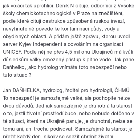
jak vojáci tak uprchlíci. Deník N cituje, odbornici z Vysoké
školy chemickotechnologické v Praze na znečištění,
podle které cituji destrukce způsobená ruskou invazí,
nevyhnutelně povede ke kontaminaci půdy, vody a
obydlených oblastí. A přidám ještě zprávu, kterou uvedl
server Kyjev Independent s odvoláním na organizaci
UNICEF. Podle něj ne přes 4,5 milionu Ukrajinců má kvůli
důsledkům války omezený přístup k pitné vodě. Jak pane
Daňhelko, jako hydrolog vnímáte toto nebezpečí nebo
tuto situaci?
Jan DAŇHELKA, hydrolog, ředitel pro hydrologii, ČHMÚ
To nebezpečí je samozřejmě velké, ale pochopitelné ze
dvou důvodů. Jednak samozřejmě je druhotná ta starost
o to, jestli životní prostředí bude, nebo nebude dotčeno v
té situaci, která na Ukrajině panuje, je druhotná, nelze se
tomu ani, ani trochu podivovat. Samozřejmě ta starost je
přežít každý den, nikoliv se snažit chránit životní