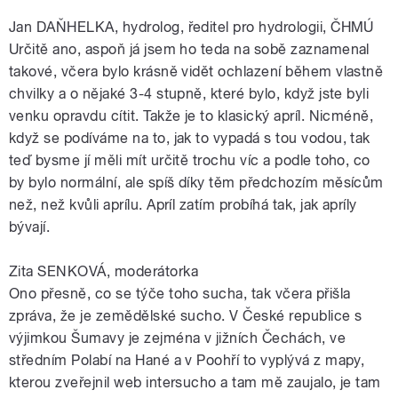
Jan DAŇHELKA, hydrolog, ředitel pro hydrologii, ČHMÚ
Určitě ano, aspoň já jsem ho teda na sobě zaznamenal
takové, včera bylo krásně vidět ochlazení během vlastně
chvilky a o nějaké 3-4 stupně, které bylo, když jste byli
venku opravdu cítit. Takže je to klasický apríl. Nicméně,
když se podíváme na to, jak to vypadá s tou vodou, tak
teď bysme jí měli mít určitě trochu víc a podle toho, co
by bylo normální, ale spíš díky těm předchozím měsícům
než, než kvůli aprílu. Apríl zatím probíhá tak, jak apríly
bývají.
Zita SENKOVÁ, moderátorka
Ono přesně, co se týče toho sucha, tak včera přišla
zpráva, že je zemědělské sucho. V České republice s
výjimkou Šumavy je zejména v jižních Čechách, ve
středním Polabí na Hané a v Poohří to vyplývá z mapy,
kterou zveřejnil web intersucho a tam mě zaujalo, je tam