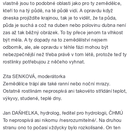
vlastně jsou to podobné oblasti jako pro ty zemědělce,
kteří to na tý půdě, na té půdě vidí. A opravdu když
dneska projíždíte krajinou, tak je to vidět, že ta půda,
půda je suchá a což na duben nebo polovinu dubna není
zas až tak běžný obrázek. To by přece jenom ta vlhkost
být měla. A ty dopady na to zemědělství nejsem
odborník, ale, ale opravdu v téhle fázi mohou být
nebezpečnější než třeba právě v tom létě, protože teď ty
rostlinky potřebujou z něčeho vyhnat.
Zita SENKOVÁ, moderátorka
Zemědělce trápí ale také ranní nebo noční mrazy.
Ostatně rostlinám neprospívá ani takovéto střídání teplot,
výkyvy, studené, teplé dny.
Jan DAŇHELKA, hydrolog, ředitel pro hydrologii, ČHMÚ
To neprospívá asi nikomu /nesrozumitelné/. Na druhou
stranu ono to počasí vždycky bylo rozkolísané. On ten