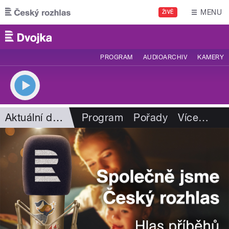
Přejít k hlavnímu obsahu
MENU
ŽIVĚ
PROGRAM
AUDIOARCHIV
KAMERY
Aktuální dění
Program
Pořady
Více
…