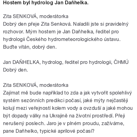
Hostem byl hydrolog Jan Daňhelka.
Zita SENKOVÁ, moderátorka
Dobrý den přeje Zita Senková. Naladili jste si pravidelný
rozhovor. Mým hostem je Jan Daňhelka, ředitel pro
hydrologii Českého hydrometeorologického ústavu.
Buďte vítán, dobrý den.
Jan DAŇHELKA, hydrolog, ředitel pro hydrologii, ČHMÚ
Dobrý den.
Zita SENKOVÁ, moderátorka
Zajímat mě bude například to zda a jak vytvořit spolehlivý
systém sezónních predikci počasí, jaké mýty nejčastěji
kolují mezi veřejností kolem vody a ovzduší a jaké mohou
být dopady války na Ukrajině na životní prostředí. Přeji
nerušený poslech. Jaro je v plném proudu, zažíváme,
pane Daňhelko, typické aprílové počasí?