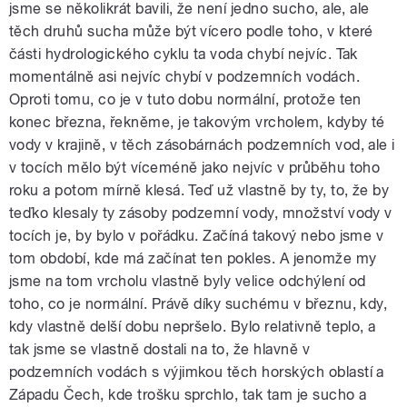
jsme se několikrát bavili, že není jedno sucho, ale, ale
těch druhů sucha může být vícero podle toho, v které
části hydrologického cyklu ta voda chybí nejvíc. Tak
momentálně asi nejvíc chybí v podzemních vodách.
Oproti tomu, co je v tuto dobu normální, protože ten
konec března, řekněme, je takovým vrcholem, kdyby té
vody v krajině, v těch zásobárnách podzemních vod, ale i
v tocích mělo být víceméně jako nejvíc v průběhu toho
roku a potom mírně klesá. Teď už vlastně by ty, to, že by
teďko klesaly ty zásoby podzemní vody, množství vody v
tocích je, by bylo v pořádku. Začíná takový nebo jsme v
tom období, kde má začínat ten pokles. A jenomže my
jsme na tom vrcholu vlastně byly velice odchýlení od
toho, co je normální. Právě díky suchému v březnu, kdy,
kdy vlastně delší dobu nepršelo. Bylo relativně teplo, a
tak jsme se vlastně dostali na to, že hlavně v
podzemních vodách s výjimkou těch horských oblastí a
Západu Čech, kde trošku sprchlo, tak tam je sucho a