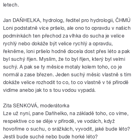
letech.
Jan DAŇHELKA, hydrolog, ředitel pro hydrologii, ČHMÚ
Loni podstatně více pršelo, ale ono to opravdu v našich
podmínkách ten přechod za vlhka do sucha je velice
rychlý nebo dokáže být velice rychlý a opravdu,
řekněme, loni pršelo hodně docela dost přes léto a pak
byl suchý říjen. Myslím, že to byl říjen, který byl velmi
suchý. A pak se ty měsíce motaly kolem toho, co je
normál a zase březen. Jeden suchý měsíc vlastně s tím
dokáže velice rozhodit to co, to co vlastně v té přírodě
vidíme anebo jak to s tou vodou vypadá.
Zita SENKOVÁ, moderátorka
Lze už nyní, pane Daňhelko, na základě toho, co víme,
respektive co se děje v přírodě, ve vodách, když
hovoříme o suchu, o srážkách, vyvodit, jaké bude léto?
Jestli bude suché nebo bude horké léto?