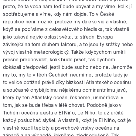
proto, že ta voda nám teď bude ubývat a my víme, kolik jí
spotřebujeme a víme, kdy nám dojde. To v České
republice není možné, protože my daleko víc a vlastně,
když se podíváme z celosvětového hlediska, tak vlastně
jako taková nejvíc oblast světa, ta střední Evropa
závisející na tom druhém faktoru, a to jsou ty srážky nebo
vývoj vlastně meteorologický. Takže kdybychom uměli
přesně předpovídat, kolik bude pršet, tak bychom
dokázali předpověď, jestli bude sucho nebo ne. Jenomže
my to, my to v těch Čechách neumíme, protože tady je
to velice obtížné právě díky blízkosti Atlantského oceánu
a současně chybějícímu nějakému dominantnímu jevů,
který by ten Atlantský oceán, řekněme, usměrňoval v
tom, jak se bude třeba v létě chovat. Podobně jako v
Tichém oceánu existuje El Niňo, Le Niňo, to už určitě
každý posluchač slyšel. A vlastně, když je El Niňo, což je
vlastně rozdíl teploty a povrchové vrstvy oceánu na
západě a na východě, řekněme, zjednodušeně. Tak