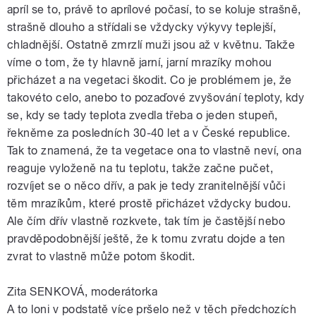
apríl se to, právě to aprílové počasí, to se koluje strašně,
strašně dlouho a střídali se vždycky výkyvy teplejší,
chladnější. Ostatně zmrzlí muži jsou až v květnu. Takže
víme o tom, že ty hlavně jarní, jarní mrazíky mohou
přicházet a na vegetaci škodit. Co je problémem je, že
takovéto celo, anebo to pozaďové zvyšování teploty, kdy
se, kdy se tady teplota zvedla třeba o jeden stupeň,
řekněme za posledních 30-40 let a v České republice.
Tak to znamená, že ta vegetace ona to vlastně neví, ona
reaguje vyloženě na tu teplotu, takže začne pučet,
rozvíjet se o něco dřív, a pak je tedy zranitelnější vůči
těm mrazíkům, které prostě přicházet vždycky budou.
Ale čím dřív vlastně rozkvete, tak tím je častější nebo
pravděpodobnější ještě, že k tomu zvratu dojde a ten
zvrat to vlastně může potom škodit.
Zita SENKOVÁ, moderátorka
A to loni v podstatě více pršelo než v těch předchozích