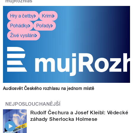
mujRozhlas
Hry a četby
Krimi
Pohádky
Pořady
Živé vysílání
Audiosvět Českého rozhlasu na jednom místě
NEJPOSLOUCHANĚJŠÍ
Rudolf Čechura a Josef Kleibl: Vědecké
záhady Sherlocka Holmese