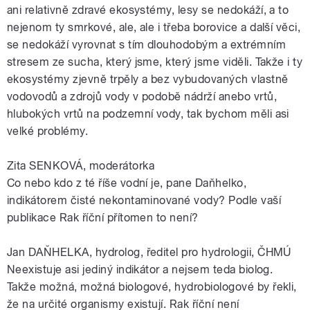
ani relativně zdravé ekosystémy, lesy se nedokáží, a to
nejenom ty smrkové, ale, ale i třeba borovice a další věci,
se nedokáží vyrovnat s tím dlouhodobým a extrémním
stresem ze sucha, který jsme, který jsme viděli. Takže i ty
ekosystémy zjevně trpěly a bez vybudovaných vlastně
vodovodů a zdrojů vody v podobě nádrží anebo vrtů,
hlubokých vrtů na podzemní vody, tak bychom měli asi
velké problémy.
Zita SENKOVÁ, moderátorka
Co nebo kdo z té říše vodní je, pane Daňhelko,
indikátorem čisté nekontaminované vody? Podle vaší
publikace Rak říční přítomen to není?
Jan DAŇHELKA, hydrolog, ředitel pro hydrologii, ČHMÚ
Neexistuje asi jediný indikátor a nejsem teda biolog.
Takže možná, možná biologové, hydrobiologové by řekli,
že na určité organismy existují. Rak říční není