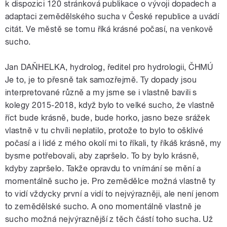
k dispozici 120 stránková publikace o vývoji dopadech a
adaptaci zemědělského sucha v České republice a uvádí
citát. Ve městě se tomu říká krásné počasí, na venkově
sucho.
Jan DAŇHELKA, hydrolog, ředitel pro hydrologii, ČHMÚ
Je to, je to přesně tak samozřejmě. Ty dopady jsou
interpretované různě a my jsme se i vlastně bavili s
kolegy 2015-2018, když bylo to velké sucho, že vlastně
říct bude krásně, bude, bude horko, jasno beze srážek
vlastně v tu chvíli neplatilo, protože to bylo to ošklivé
počasí a i lidé z mého okolí mi to říkali, ty říkáš krásně, my
bysme potřebovali, aby zapršelo. To by bylo krásně,
kdyby zapršelo. Takže opravdu to vnímání se mění a
momentálně sucho je. Pro zemědělce možná vlastně ty
to vidí vždycky první a vidí to nejvýrazněji, ale není jenom
to zemědělské sucho. A ono momentálně vlastně je
sucho možná nejvýraznější z těch částí toho sucha. Už