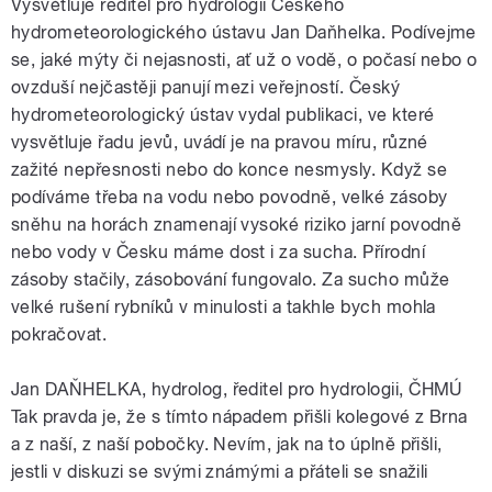
Vysvětluje ředitel pro hydrologii Českého
hydrometeorologického ústavu Jan Daňhelka. Podívejme
se, jaké mýty či nejasnosti, ať už o vodě, o počasí nebo o
ovzduší nejčastěji panují mezi veřejností. Český
hydrometeorologický ústav vydal publikaci, ve které
vysvětluje řadu jevů, uvádí je na pravou míru, různé
zažité nepřesnosti nebo do konce nesmysly. Když se
podíváme třeba na vodu nebo povodně, velké zásoby
sněhu na horách znamenají vysoké riziko jarní povodně
nebo vody v Česku máme dost i za sucha. Přírodní
zásoby stačily, zásobování fungovalo. Za sucho může
velké rušení rybníků v minulosti a takhle bych mohla
pokračovat.
Jan DAŇHELKA, hydrolog, ředitel pro hydrologii, ČHMÚ
Tak pravda je, že s tímto nápadem přišli kolegové z Brna
a z naší, z naší pobočky. Nevím, jak na to úplně přišli,
jestli v diskuzi se svými známými a přáteli se snažili