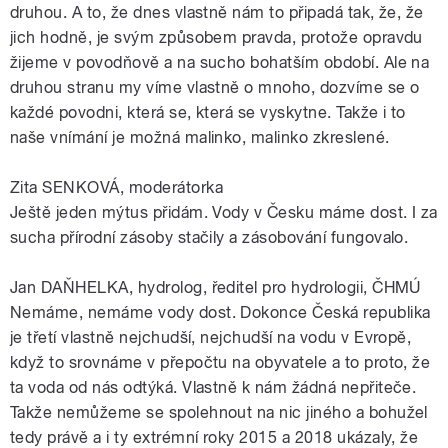
druhou. A to, že dnes vlastně nám to připadá tak, že, že
jich hodně, je svým způsobem pravda, protože opravdu
žijeme v povodňově a na sucho bohatším období. Ale na
druhou stranu my víme vlastně o mnoho, dozvíme se o
každé povodni, která se, která se vyskytne. Takže i to
naše vnímání je možná malinko, malinko zkreslené.
Zita SENKOVÁ, moderátorka
Ještě jeden mýtus přidám. Vody v Česku máme dost. I za
sucha přírodní zásoby stačily a zásobování fungovalo.
Jan DAŇHELKA, hydrolog, ředitel pro hydrologii, ČHMÚ
Nemáme, nemáme vody dost. Dokonce Česká republika
je třetí vlastně nejchudší, nejchudší na vodu v Evropě,
když to srovnáme v přepočtu na obyvatele a to proto, že
ta voda od nás odtýká. Vlastně k nám žádná nepřiteče.
Takže nemůžeme se spolehnout na nic jiného a bohužel
tedy právě a i ty extrémní roky 2015 a 2018 ukázaly, že