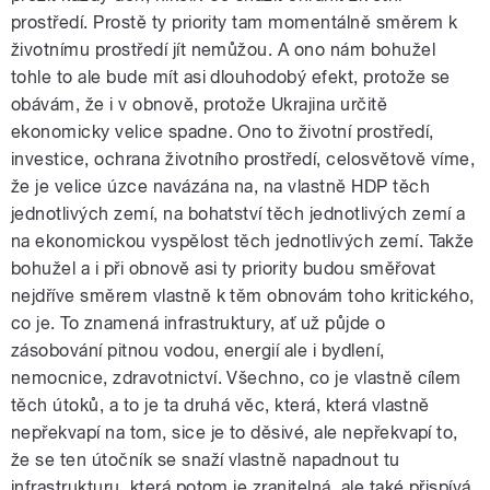
prostředí. Prostě ty priority tam momentálně směrem k
životnímu prostředí jít nemůžou. A ono nám bohužel
tohle to ale bude mít asi dlouhodobý efekt, protože se
obávám, že i v obnově, protože Ukrajina určitě
ekonomicky velice spadne. Ono to životní prostředí,
investice, ochrana životního prostředí, celosvětově víme,
že je velice úzce navázána na, na vlastně HDP těch
jednotlivých zemí, na bohatství těch jednotlivých zemí a
na ekonomickou vyspělost těch jednotlivých zemí. Takže
bohužel a i při obnově asi ty priority budou směřovat
nejdříve směrem vlastně k těm obnovám toho kritického,
co je. To znamená infrastruktury, ať už půjde o
zásobování pitnou vodou, energií ale i bydlení,
nemocnice, zdravotnictví. Všechno, co je vlastně cílem
těch útoků, a to je ta druhá věc, která, která vlastně
nepřekvapí na tom, sice je to děsivé, ale nepřekvapí to,
že se ten útočník se snaží vlastně napadnout tu
infrastrukturu, která potom je zranitelná, ale také přispívá