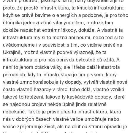
životní prostředí, jako spíš na té, na ty obyvatele a je to
proto, že prostě infrastruktura, ta kritická infrastruktura,
když se právě bavíme o energiích a podobně, je pro toho
útočníka jednoznačně vítaným cílem, protože tam
dokáže napáchat extrémní škody, dokáže. A vlastně ta
infrastruktura my si to možná ani neumí, nebo teď si to
uvědomujeme i v souvislosti s tím, co vidíme právě na
Ukrajině, možná vlastně poprvé výrazněji, že ta
infrastruktura je pro nás opravdu bytostně důležitá. A
není to jenom otázka války, ale i třeba další katastrofa
přírodních, kdy ta infrastruktura je tím prvkem, který
vlastně zmnohonásobuje ty dopady, vytváří vlastně nové
často vlastně hazardy v rámci toho dělá, vlastně vzniká
takové to řetězení, takové ty kaskádovitě dopady, které
se najednou projeví někde úplně jinde relativně
nečekaně. Tak to je právě přes tu infrastrukturu, která
nás v dobrých časech vlastně velice umožňuje nebo
velice zpříjemňuje život, ale na druhou stranu opravdu je