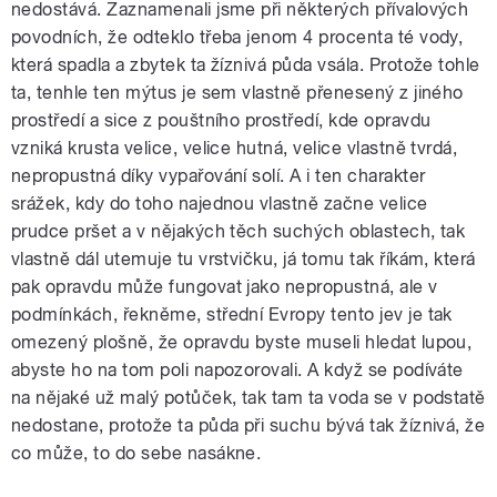
nedostává. Zaznamenali jsme při některých přívalových
povodních, že odteklo třeba jenom 4 procenta té vody,
která spadla a zbytek ta žíznivá půda vsála. Protože tohle
ta, tenhle ten mýtus je sem vlastně přenesený z jiného
prostředí a sice z pouštního prostředí, kde opravdu
vzniká krusta velice, velice hutná, velice vlastně tvrdá,
nepropustná díky vypařování solí. A i ten charakter
srážek, kdy do toho najednou vlastně začne velice
prudce pršet a v nějakých těch suchých oblastech, tak
vlastně dál utemuje tu vrstvičku, já tomu tak říkám, která
pak opravdu může fungovat jako nepropustná, ale v
podmínkách, řekněme, střední Evropy tento jev je tak
omezený plošně, že opravdu byste museli hledat lupou,
abyste ho na tom poli napozorovali. A když se podíváte
na nějaké už malý potůček, tak tam ta voda se v podstatě
nedostane, protože ta půda při suchu bývá tak žíznivá, že
co může, to do sebe nasákne.