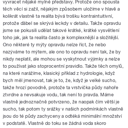
vyvracet nějaké mylné představy. Protože ono spousta
těch věcí si zažil, nějakým způsobem uložíme v hlavě a
kolikrát vlastně ta realita bývá trošku kontraintuitivní,
protože ďábel se skrývá leckdy v detailu. Takže opravdu
jsme se pokusili udělat takové krátké, krátké vysvětlení
toho jak, jak ta realita často je komplexnější a složitější.
Ono některé ty mýty opravdu nelze říct, že nebo
nazýváme to mýtem, ale ono to opravdu není tak, že by
nikdy neplatil, ale mohou se vyskytnout výjimky a nelze
to používat jako stoprocentní pravidlo. Takže těch omylů,
na které narážíme, klasický příklad z hydrologie, když
bych měl jmenovat, tak je to, že, když je velké sucho,
takže hrozí povodně, protože ta vrstvička půdy nahoře
ztvrdne a nevsakuje vodu, tak není to pravda. Máme
vlastně jednoznačně potvrzeno, že naopak čím větší je
sucho, tak potom ty srážky v našich podmínkách vlastně
jsou do té půdy zachyceny a odtéká minimální množství
v podstatě. Vlastně do toku se žádná voda skoro