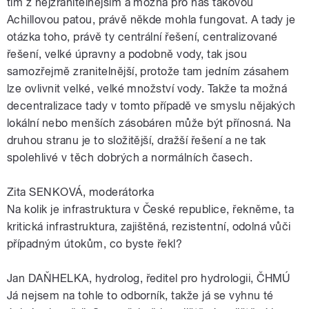
tím z nejzranitelnějším a možná pro nás takovou
Achillovou patou, právě někde mohla fungovat. A tady je
otázka toho, právě ty centrální řešení, centralizované
řešení, velké úpravny a podobně vody, tak jsou
samozřejmě zranitelnější, protože tam jedním zásahem
lze ovlivnit velké, velké množství vody. Takže ta možná
decentralizace tady v tomto případě ve smyslu nějakých
lokální nebo menších zásobáren může být přínosná. Na
druhou stranu je to složitější, dražší řešení a ne tak
spolehlivé v těch dobrých a normálních časech.
Zita SENKOVÁ, moderátorka
Na kolik je infrastruktura v České republice, řekněme, ta
kritická infrastruktura, zajištěná, rezistentní, odolná vůči
případným útokům, co byste řekl?
Jan DAŇHELKA, hydrolog, ředitel pro hydrologii, ČHMÚ
Já nejsem na tohle to odborník, takže já se vyhnu té