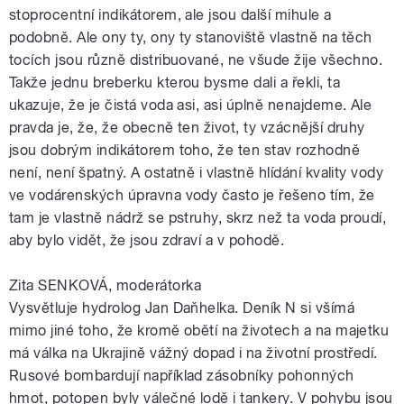
stoprocentní indikátorem, ale jsou další mihule a
podobně. Ale ony ty, ony ty stanoviště vlastně na těch
tocích jsou různě distribuované, ne všude žije všechno.
Takže jednu breberku kterou bysme dali a řekli, ta
ukazuje, že je čistá voda asi, asi úplně nenajdeme. Ale
pravda je, že, že obecně ten život, ty vzácnější druhy
jsou dobrým indikátorem toho, že ten stav rozhodně
není, není špatný. A ostatně i vlastně hlídání kvality vody
ve vodárenských úpravna vody často je řešeno tím, že
tam je vlastně nádrž se pstruhy, skrz než ta voda proudí,
aby bylo vidět, že jsou zdraví a v pohodě.
Zita SENKOVÁ, moderátorka
Vysvětluje hydrolog Jan Daňhelka. Deník N si všímá
mimo jiné toho, že kromě obětí na životech a na majetku
má válka na Ukrajině vážný dopad i na životní prostředí.
Rusové bombardují například zásobníky pohonných
hmot, potopen byly válečné lodě i tankery. V pohybu jsou