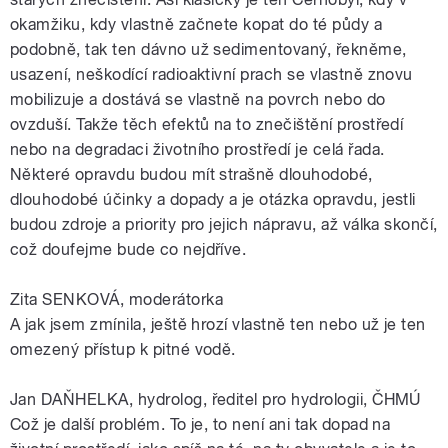
okamžiku, kdy vlastně začnete kopat do té půdy a
podobně, tak ten dávno už sedimentovaný, řekněme,
usazení, neškodící radioaktivní prach se vlastně znovu
mobilizuje a dostává se vlastně na povrch nebo do
ovzduší. Takže těch efektů na to znečištění prostředí
nebo na degradaci životního prostředí je celá řada.
Některé opravdu budou mít strašně dlouhodobé,
dlouhodobé účinky a dopady a je otázka opravdu, jestli
budou zdroje a priority pro jejich nápravu, až válka skončí,
což doufejme bude co nejdříve.
Zita SENKOVÁ, moderátorka
A jak jsem zmínila, ještě hrozí vlastně ten nebo už je ten
omezený přístup k pitné vodě.
Jan DAŇHELKA, hydrolog, ředitel pro hydrologii, ČHMÚ
Což je další problém. To je, to není ani tak dopad na