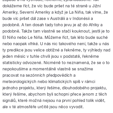
dokážeme říct, že víc bude pršet na té straně u Jižní
Ameriky, Severní Ameriky a když je La Niňa, tak víme, že
bude víc pršet dál zase v Austrálii a v Indonésii a
podobně. A ten dosah tady toho jevu je až do Afriky a
podobně. Takže tam vlastně se stačí kouknout, jestli je to
El Niňo nebo Le Niňa. Můžeme říct, tak léto bude suché
nebo naopak vlhké. U nás nic takového není, takže u nás
ty predikce jsou velice obtížné a řekněme, ty výhledy nad
jeden měsíc v tuhle chvíli jsou v podstatě, řekněme
statisticky odvozené. Nicméně to neznamená, že se o to
nepokoušíme a momentálně vlastně se snažíme
pracovat na sezónních předpovědích a
meteorologických nebo klimatických spíš v rámci
jednoho projektu, který řešíme, dlouhodobého projektu,
který řešíme, abychom byli schopni přece jenom z těch
signálů, které možná nejsou na první pohled tolik vidět,
ale v té atmosféře určitě jsou něco vyvodit.