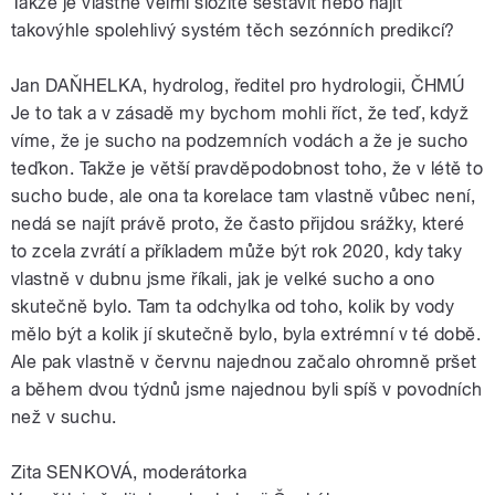
Takže je vlastně velmi složité sestavit nebo najít
takovýhle spolehlivý systém těch sezónních predikcí?
Jan DAŇHELKA, hydrolog, ředitel pro hydrologii, ČHMÚ
Je to tak a v zásadě my bychom mohli říct, že teď, když
víme, že je sucho na podzemních vodách a že je sucho
teďkon. Takže je větší pravděpodobnost toho, že v létě to
sucho bude, ale ona ta korelace tam vlastně vůbec není,
nedá se najít právě proto, že často přijdou srážky, které
to zcela zvrátí a příkladem může být rok 2020, kdy taky
vlastně v dubnu jsme říkali, jak je velké sucho a ono
skutečně bylo. Tam ta odchylka od toho, kolik by vody
mělo být a kolik jí skutečně bylo, byla extrémní v té době.
Ale pak vlastně v červnu najednou začalo ohromně pršet
a během dvou týdnů jsme najednou byli spíš v povodních
než v suchu.
Zita SENKOVÁ, moderátorka