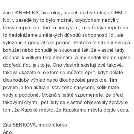
Jan DAŇHELKA, hydrolog, ředitel pro hydrologii, ČHMÚ
No, v zásadě by to bylo možné, kdybychom nebyli v
České republice. Teď to nemyslím, že v České republice
to nedokážeme z nějakých důvodů schopností lidí, ale
vyloženě z geografické pozice. Protože ta střední Evropa
bohužel nebo bohudík je situovaná tak, že vlastně tady
dochází k velkým těm změnám. A my nedokážeme úplně
dopředu říct, jak to je. Ono vlastně existují dvě takové,
taková ukazatele, o které se můžete opřít, když děláte
dlouhodobý výhled nebo dlouhodobé predikce. Tím
prvním je ten aktuální stav toho nasycení, kolik máte
vody a podobně. Možná si ještě vzpomenete, že před
takovými čtyřmi, pěti lety se vlastně objevovaly zprávy o
tom, že Kapské město, že Kapskému městu dojde voda.
Zita SENKOVÁ, moderátorka
Ano.