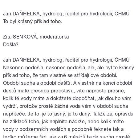
Jan DAŇHELKA, hydrolog, ředitel pro hydrologii, ČHMÚ
To byl krásný příklad toho.
Zita SENKOVÁ, moderátorka
Došla?
Jan DAŇHELKA, hydrolog, ředitel pro hydrologii, ČHMÚ
Nakonec nedošla, nakonec nedošla, ale, ale byl to krásný
příklad toho, že tam vlastně se střídají dvě období.
Období sucha a období dešťů. A vlastně na konci období
dešťů máte přesnou představu, víte naprosto přesně,
kolik té vody máte a dokážete dopočítat, jak dlouho vám
vydrží, protože prostě žádná voda vám v období sucha
nepřiteče. Je to, je to jasný, je to daný. Takže za, opravdu
na základě toho, jak naplníte nádrže, nebo kolik máte
vody v podzemních vodách a podobně řeknete tak a
teďko můžeme říct, ale za 6 měsíců bude sucho prostě