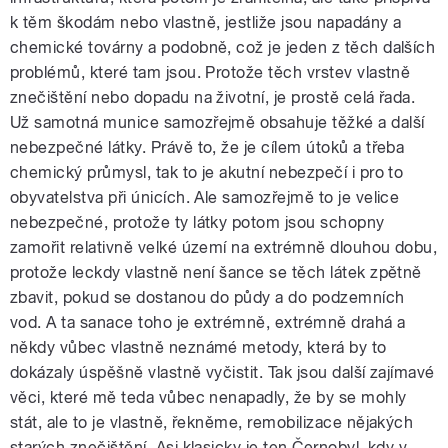
k těm škodám nebo vlastně, jestliže jsou napadány a
chemické továrny a podobně, což je jeden z těch dalších
problémů, které tam jsou. Protože těch vrstev vlastně
znečištění nebo dopadu na životní, je prostě celá řada.
Už samotná munice samozřejmě obsahuje těžké a další
nebezpečné látky. Právě to, že je cílem útoků a třeba
chemický průmysl, tak to je akutní nebezpečí i pro to
obyvatelstva při únicích. Ale samozřejmě to je velice
nebezpečné, protože ty látky potom jsou schopny
zamořit relativně velké území na extrémně dlouhou dobu,
protože leckdy vlastně není šance se těch látek zpětně
zbavit, pokud se dostanou do půdy a do podzemních
vod. A ta sanace toho je extrémně, extrémně drahá a
někdy vůbec vlastně neznámé metody, která by to
dokázaly úspěšně vlastně vyčistit. Tak jsou další zajímavé
věci, které mě teda vůbec nenapadly, že by se mohly
stát, ale to je vlastně, řekněme, remobilizace nějakých
starých znečištění. Asi klasicky je ten Černobyl, kdy v