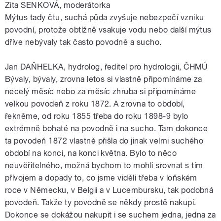
Zita SENKOVÁ, moderátorka
Mýtus tady čtu, suchá půda zvyšuje nebezpečí vzniku
povodní, protože obtížně vsakuje vodu nebo další mýtus
dříve nebývaly tak často povodně a sucho.
Jan DAŇHELKA, hydrolog, ředitel pro hydrologii, ČHMÚ
Bývaly, bývaly, zrovna letos si vlastně připomínáme za
necelý měsíc nebo za měsíc zhruba si připomínáme
velkou povodeň z roku 1872. A zrovna to období,
řekněme, od roku 1855 třeba do roku 1898-9 bylo
extrémně bohaté na povodně i na sucho. Tam dokonce
ta povodeň 1872 vlastně přišla do jinak velmi suchého
období na konci, na konci května. Bylo to něco
neuvěřitelného, možná bychom to mohli srovnat s tím
přívojem a dopady to, co jsme viděli třeba v loňském
roce v Německu, v Belgii a v Lucembursku, tak podobná
povodeň. Takže ty povodně se někdy prostě nakupí.
Dokonce se dokážou nakupit i se suchem jedna, jedna za