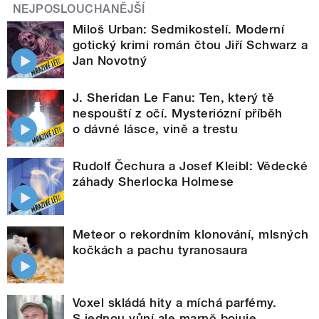
NEJPOSLOUCHANĚJŠÍ
Miloš Urban: Sedmikostelí. Moderní
gotický krimi román čtou Jiří Schwarz a
Jan Novotný
J. Sheridan Le Fanu: Ten, který tě
nespouští z očí. Mysteriózní příběh
o dávné lásce, vině a trestu
Rudolf Čechura a Josef Kleibl: Vědecké
záhady Sherlocka Holmese
Meteor o rekordním klonování, mlsných
kočkách a pachu tyranosaura
Voxel skládá hity a míchá parfémy.
S jednou vůní ale marně bojuje