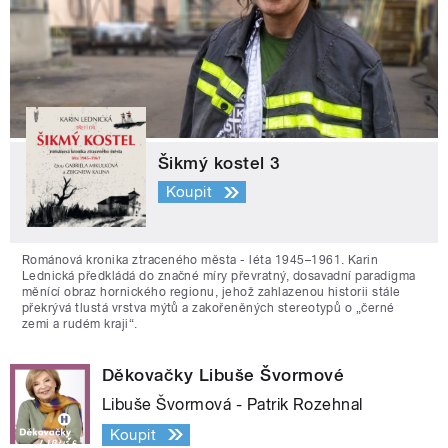
Šikmý kostel 3
Koupit
Románová kronika ztraceného města - léta 1945–1961. Karin
Lednická předkládá do značné míry převratný, dosavadní paradigma
měnící obraz hornického regionu, jehož zahlazenou historii stále
překrývá tlustá vrstva mýtů a zakořeněných stereotypů o „černé
zemi a rudém kraji“.
Děkovačky Libuše Švormové
Libuše Švormová - Patrik Rozehnal
Koupit