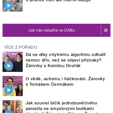
Jak nás naladíte na DABu
VÍCE Z POŘADU
Dá se díky chytrému algoritmu odhalit
nemoc dřív, než se objeví příznaky?
Žárovky s Kamilou Dvořák
O vědě, autismu i háčkování. Žárovky
s Tomášem Čermákem
Jak souvisí bičík jednobuněčného
parazita se smyslovými buňkami