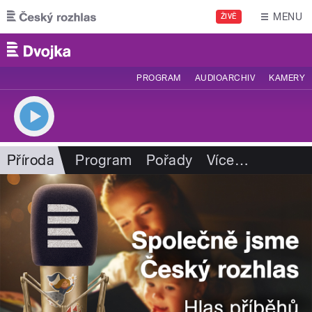
Přejít k hlavnímu obsahu
MENU
ŽIVĚ
PROGRAM
AUDIOARCHIV
KAMERY
Příroda
Program
Pořady
Více
…