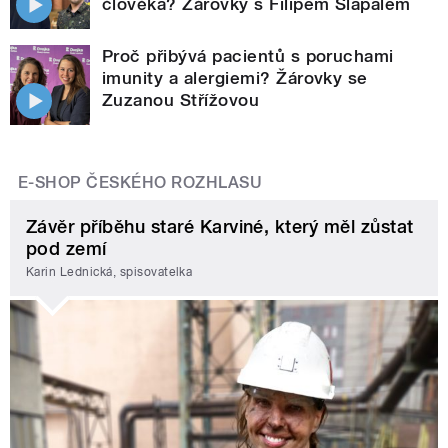
člověka? Žárovky s Filipem Šlapalem
Proč přibývá pacientů s poruchami
imunity a alergiemi? Žárovky se
Zuzanou Střížovou
E-SHOP ČESKÉHO ROZHLASU
Závěr příběhu staré Karviné, který měl zůstat
pod zemí
Karin Lednická, spisovatelka