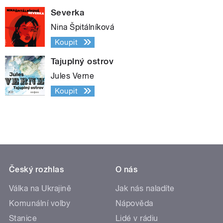
Severka
Nina Špitálníková
Koupit
Tajuplný ostrov
Jules Verne
Koupit
Český rozhlas
O nás
Válka na Ukrajině
Jak nás naladíte
Komunální volby
Nápověda
Stanice
Lidé v rádiu