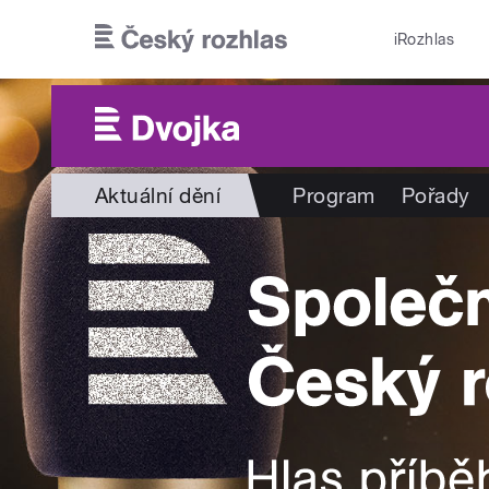
Přejít k hlavnímu obsahu
iRozhlas
Aktuální dění
Program
Pořady