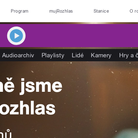
Program
mujRozhlas
Stanice
O r
Audioarchiv
Playlisty
Lidé
Kamery
Hry a 