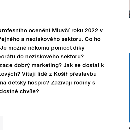
 profesního ocenění Mluvčí roku 2022 v
eřejného a neziskového sektoru. Co ho
ě? Je možné někomu pomoct díky
porátu do neziskového sektoru?
izace dobrý marketing? Jak se dostal k
ových? Vítají lidé z Košíř přestavbu
 na dětský hospic? Zažívají rodiny s
dostné chvíle?