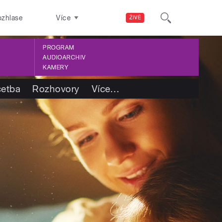
ozhlase
Více
ŽIVĚ
PROGRAM
AUDIOARCHIV
KAMERY
četba
Rozhovory
Více
…