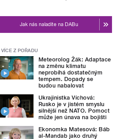
Jak nás naladíte na DABu
VÍCE Z POŘADU
Meteorolog Žák: Adaptace
na změnu klimatu
neprobíhá dostatečným
tempem. Dopady se
budou nabalovat
Ukrajinistka Víchová:
Rusko je v jistém smyslu
silnější než NATO. Pomoct
může jen únava na bojišti
Ekonomka Matesová: Báb
al-Mandab jako druhý