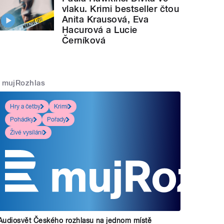
vlaku. Krimi bestseller čtou
Anita Krausová, Eva
Hacurová a Lucie
Černíková
mujRozhlas
Hry a četby
Krimi
Pohádky
Pořady
Živé vysílání
Audiosvět Českého rozhlasu na jednom místě