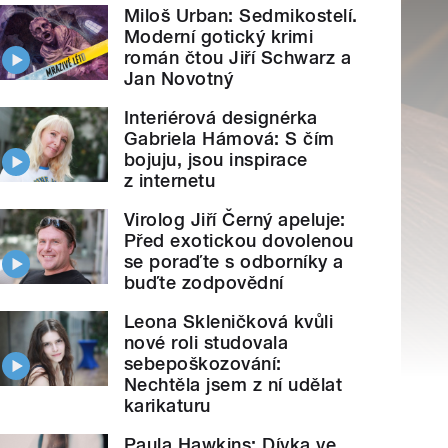
Miloš Urban: Sedmikostelí.
Moderní gotický krimi
román čtou Jiří Schwarz a
Jan Novotný
Interiérová designérka
Gabriela Hámová: S čím
bojuju, jsou inspirace
z internetu
Virolog Jiří Černý apeluje:
Před exotickou dovolenou
se poraďte s odborníky a
buďte zodpovědní
Leona Skleničková kvůli
nové roli studovala
sebepoškozování:
Nechtěla jsem z ní udělat
karikaturu
Paula Hawkins: Dívka ve