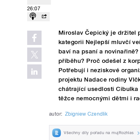
26:07
Miroslav Čepický je držitel
kategorii Nejlepší mluvčí v
baví na psaní a novinařin
příběhu? Proč odešel z kor
Potřebují i neziskové organ
projektu Nadace rodiny Vlčk
chátrající usedlosti Cibulka
těžce nemocnými dětmi i ra
autor:
Zbigniew Czendlik
Všechny díly pořadu na mujRozhlas