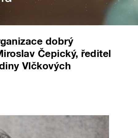
organizace dobrý
roslav Čepický, ředitel
diny Vlčkových