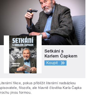
Setkání s
Karlem Čapkem
Koupit
Literární fikce, pokus přiblížit literární nadsázkou
spisovatele, filozofa, ale hlavně člověka Karla Čapka
trochu jinou formou.