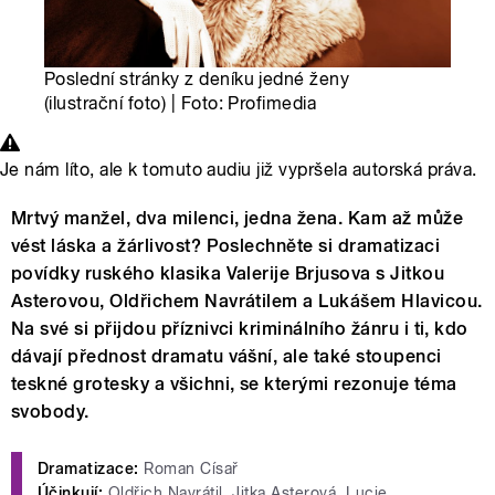
Poslední stránky z deníku jedné ženy
(ilustrační foto) | Foto: Profimedia
Je nám líto, ale k tomuto audiu již vypršela autorská práva.
Mrtvý manžel, dva milenci, jedna žena. Kam až může
vést láska a žárlivost? Poslechněte si dramatizaci
povídky ruského klasika Valerije Brjusova s Jitkou
Asterovou, Oldřichem Navrátilem a Lukášem Hlavicou.
Na své si přijdou příznivci kriminálního žánru i ti, kdo
dávají přednost dramatu vášní, ale také stoupenci
teskné grotesky a všichni, se kterými rezonuje téma
svobody.
Dramatizace:
Roman Císař
Účinkují:
Oldřich Navrátil, Jitka Asterová, Lucie