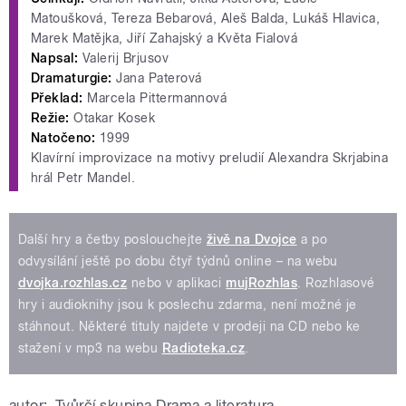
Matoušková, Tereza Bebarová, Aleš Balda, Lukáš Hlavica,
Marek Matějka, Jiří Zahajský a Květa Fialová
Napsal:
Valerij Brjusov
Dramaturgie:
Jana Paterová
Překlad:
Marcela Pittermannová
Režie:
Otakar Kosek
Natočeno:
1999
Klavírní improvizace na motivy preludií Alexandra Skrjabina
hrál Petr Mandel.
Další hry a četby poslouchejte
živě na Dvojce
a po
odvysílání ještě po dobu čtyř týdnů online – na webu
dvojka.rozhlas.cz
nebo v aplikaci
mujRozhlas
. Rozhlasové
hry i audioknihy jsou k poslechu zdarma, není možné je
stáhnout. Některé tituly najdete v prodeji na CD nebo ke
stažení v mp3 na webu
Radioteka.cz
.
autor:
Tvůrčí skupina Drama a literatura