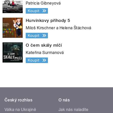
Patricia Gibneyová
Koupit
Hurvínkovy příhody 5
Miloš Kirschner a Helena Štáchová
Koupit
O čem skály mlčí
Kateřina Surmanová
Koupit
Český rozhlas
O nás
Válka na Ukrajině
Jak nás naladíte