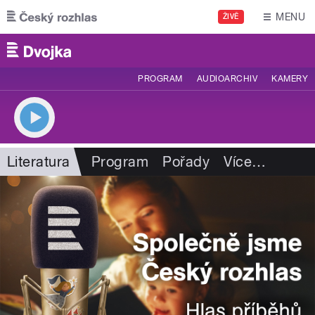
Přejít k hlavnímu obsahu
MENU
ŽIVĚ
PROGRAM
AUDIOARCHIV
KAMERY
Literatura
Program
Pořady
Více
…