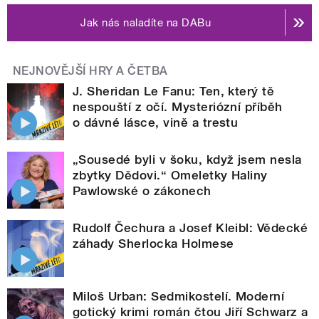
Jak nás naladíte na DABu
NEJNOVĚJŠÍ HRY A ČETBA
J. Sheridan Le Fanu: Ten, který tě
nespouští z očí. Mysteriózní příběh
o dávné lásce, vině a trestu
„Sousedé byli v šoku, když jsem nesla
zbytky Dědovi.“ Omeletky Haliny
Pawlowské o zákonech
Rudolf Čechura a Josef Kleibl: Vědecké
záhady Sherlocka Holmese
Miloš Urban: Sedmikostelí. Moderní
gotický krimi román čtou Jiří Schwarz a