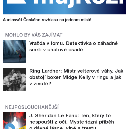
Audiosvět Českého rozhlasu na jednom místě
MOHLO BY VÁS ZAJÍMAT
Vražda v lomu. Detektivka o záhadné
smrti v chatové osadě
Ring Lardner: Mistr velterové váhy. Jak
obstojí boxer Midge Kelly v ringu a jak
v životě?
NEJPOSLOUCHANĚJŠÍ
J. Sheridan Le Fanu: Ten, který tě
nespouští z očí. Mysteriózní příběh
o dávné lásce, vině a trestu