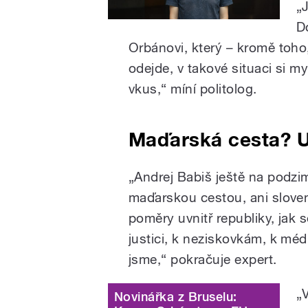
„
D
Orbánovi, který – kromě toho,
odejde, v takové situaci si m
vkus,“ míní politolog.
Maďarská cesta? U
„Andrej Babiš ještě na podzi
maďarskou cestou, ani slove
poměry uvnitř republiky, jak 
justici, k neziskovkám, k méd
jsme,“ pokračuje expert.
„V
Novinářka z Bruselu: