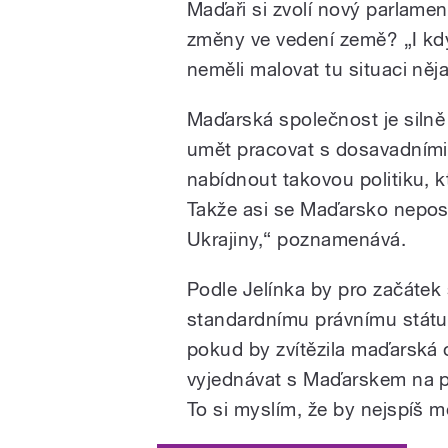
Maďaři si zvolí nový parlamen
změny ve vedení země? „I kdy
neměli malovat tu situaci něj
Maďarská společnost je silně 
umět pracovat s dosavadními 
nabídnout takovou politiku, k
Takže asi se Maďarsko nepost
Ukrajiny,“ poznamenává.
Podle Jelínka by pro začátek 
standardnímu právnímu státu a
pokud by zvítězila maďarská
vyjednávat s Maďarskem na p
To si myslím, že by nejspíš m