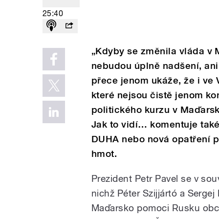
25:40
„Kdyby se změnila vláda v Ma
nebudou úplně nadšení, ani 
přece jenom ukáže, že i ve 
které nejsou čistě jenom ko
politického kurzu v Maďarsk
Jak to vidí… komentuje také
DUHA nebo nová opatření p
hmot.
Prezident Petr Pavel se v sou
nichž Péter Szijjártó a Serge
Maďarsko pomoci Rusku obchá