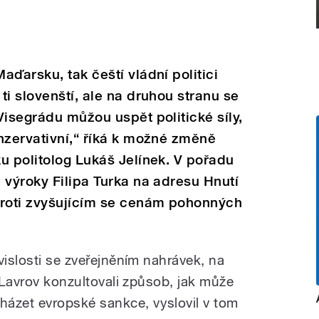
ďarsku, tak čeští vládní politici
ti slovenští, ale na druhou stranu se
Visegrádu můžou uspět politické síly,
nzervativní,“ říká k možné změně
u politolog Lukáš Jelínek. V pořadu
 výroky Filipa Turka na adresu Hnutí
roti zvyšujícím se cenám pohonných
vislosti se zveřejněním nahrávek, na
j Lavrov konzultovali způsob, jak může
zet evropské sankce, vyslovil v tom