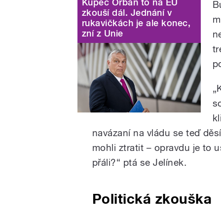
Kupec Orbán to na EU
B
zkouší dál. Jednání v
m
rukavičkách je ale konec,
zní z Unie
n
t
p
„
s
k
navázaní na vládu se teď děs
mohli ztratit – opravdu je to
přáli?“ ptá se Jelínek.
Politická zkouška