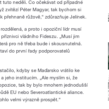
t tuto neděli. Co očekávat od případné
ž zvítězí Péter Magyar, tak bychom si
ak přehnaně růžově,“ zdůrazňuje Jelínek.
rozdělená, a proto i opoziční lídr musí
příznivci vládního Fideszu. „Musí jim
terá pro ně třeba bude i skousnutelná.
aví do první řady podporovatelů
stačilo, kdyby se Maďarsko vrátilo ke
 jeho institucím. „Ale myslím si, že
 opozice, tak by bylo mnohem jednodušší
ůdě EU nebo Severoatlantické aliance.
ohlo velmi výrazně prospět.“