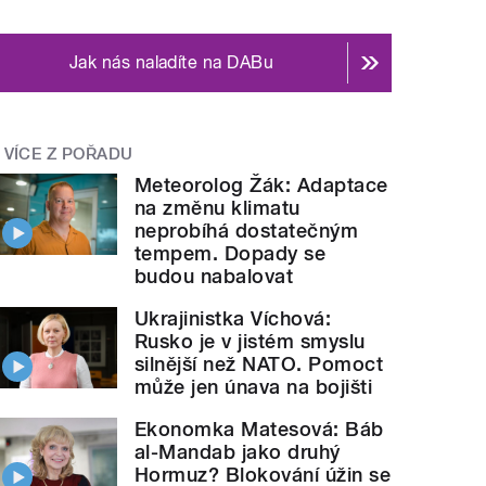
Jak nás naladíte na DABu
VÍCE Z POŘADU
Meteorolog Žák: Adaptace
na změnu klimatu
neprobíhá dostatečným
tempem. Dopady se
budou nabalovat
Ukrajinistka Víchová:
Rusko je v jistém smyslu
silnější než NATO. Pomoct
může jen únava na bojišti
Ekonomka Matesová: Báb
al-Mandab jako druhý
Hormuz? Blokování úžin se