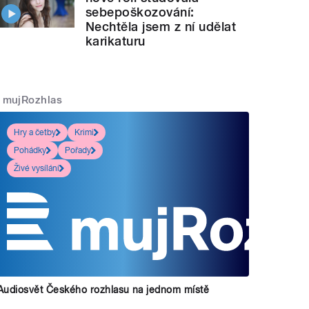
sebepoškozování:
Nechtěla jsem z ní udělat
karikaturu
mujRozhlas
Hry a četby
Krimi
Pohádky
Pořady
Živé vysílání
Audiosvět Českého rozhlasu na jednom místě