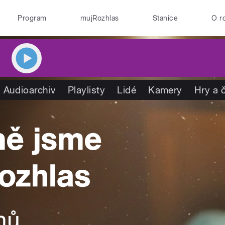
Program
mujRozhlas
Stanice
O r
Audioarchiv
Playlisty
Lidé
Kamery
Hry a 