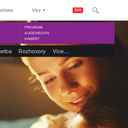
ozhlase
Více
ŽIVĚ
PROGRAM
AUDIOARCHIV
KAMERY
četba
Rozhovory
Více
…