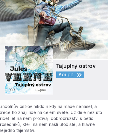
Tajuplný ostrov
Koupit
Lincolnův ostrov nikdo nikdy na mapě nenašel, a
přece ho znají lidé na celém světě. Už déle než sto
třicet let na něm prožívají dobrodružství s pěticí
trosečníků, kteří na něm našli útočiště, a hlavně
nejedno tajemství.