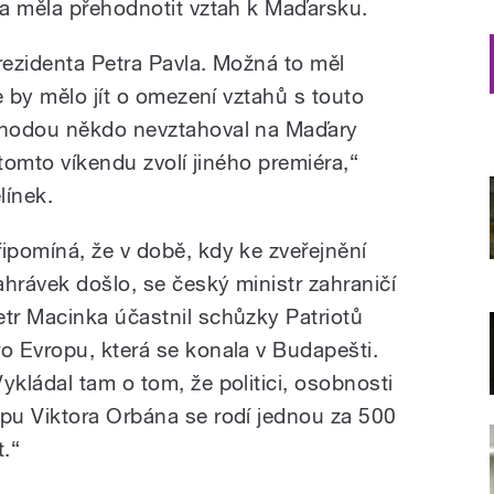
a měla přehodnotit vztah k Maďarsku.
ezidenta Petra Pavla. Možná to měl
e by mělo jít o omezení vztahů s touto
áhodou někdo nevztahoval na Maďary
 tomto víkendu zvolí jiného premiéra,“
línek.
řipomíná, že v době, kdy ke zveřejnění
ahrávek došlo, se český ministr zahraničí
etr Macinka účastnil schůzky Patriotů
ro Evropu, která se konala v Budapešti.
Vykládal tam o tom, že politici, osobnosti
ypu Viktora Orbána se rodí jednou za 500
t.“