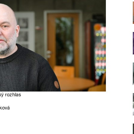
ký rozhlas
nková