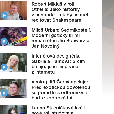
Robert Mikluš v roli
Othella: Jako historky
v hospodě. Tak by se měl
recitovat Shakespeare
Miloš Urban: Sedmikostelí.
Moderní gotický krimi
román čtou Jiří Schwarz a
Jan Novotný
Interiérová designérka
Gabriela Hámová: S čím
bojuju, jsou inspirace
z internetu
Virolog Jiří Černý apeluje:
Před exotickou dovolenou
se poraďte s odborníky a
buďte zodpovědní
Leona Skleničková kvůli
nové roli studovala