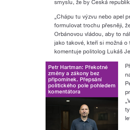
smyslu, že by Česká republik
„Chápu tu výzvu nebo apel pr
formulovat trochu přesněji, ž
Orbánovou vládou, aby to n
jako takové, kteří si možná o
komentuje politolog Lukáš Je
P
Petr Hartman: Překotné
změny a zákony bez
n
připomínek. Přepsání
P
politického pole pohledem
komentátora
p
„
t
le