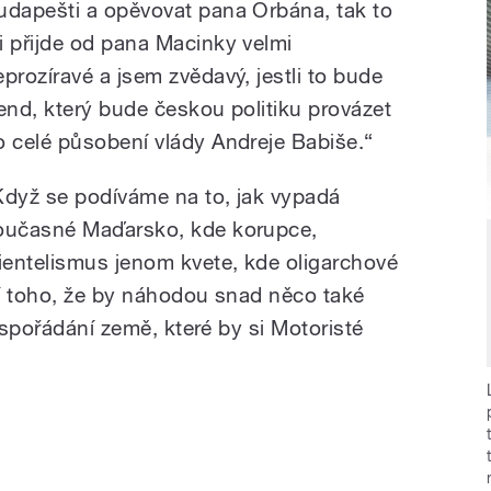
udapešti a opěvovat pana Orbána, tak to
i přijde od pana Macinky velmi
eprozíravé a jsem zvědavý, jestli to bude
rend, který bude českou politiku provázet
o celé působení vlády Andreje Babiše.“
Když se podíváme na to, jak vypadá
oučasné Maďarsko, kde korupce,
lientelismus jenom kvete, kde oligarchové
í toho, že by náhodou snad něco také
 uspořádání země, které by si Motoristé