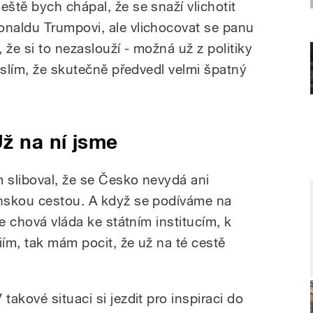
Ještě bych chápal, že se snaží vlichotit
onaldu Trumpovi, ale vlichocovat se panu
 že si to nezaslouží - možná už z politiky
yslím, že skutečně předvedl velmi špatný
ž na ní jsme
m sliboval, že se Česko nevydá ani
nskou cestou. A když se podíváme na
se chová vláda ke státním institucím, k
iím, tak mám pocit, že už na té cestě
 takové situaci si jezdit pro inspiraci do