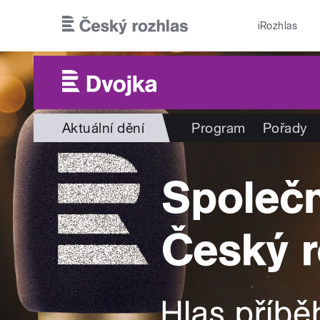
Přejít k hlavnímu obsahu
iRozhlas
Aktuální dění
Program
Pořady