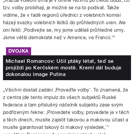
„Každá volební urna je v online režimu po celou dobu, co
tzv. volby probíhají, je možné se na to podívat. Takže
vidíme, že v řadě regionů úředníci z volebních komisí
házejí svazky volebních lístků do průhledných uren. Ale
oni řekli: ,Podívejte se, my jsme udělali průhledné urny.
Jsme větší demokraté než v Americe, ve Francii.'“
DVOJKA
Michael Romancov: Učil ptáky létat, teď se
projíždí po Kerčském mostě. Kreml dál buduje
dokonalou image Putina
„Všichni dostali zadání ,Proveďte volby'. To znamená, že
z centra jde tento impulz do všech subjektů Ruské
federace a tam příslušný náčelník subjektu zase svým
podřízeným řekne: ,Provedete volby, provedete je v těch
a těch dnech, musíte zajistit takovou a makovou účast a
musíte garantovat takový či makový výsledek,'"