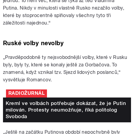
jednou. To není věc, která se týká až teď Vladimira
Putina. Nikdy v minulosti vlastně Rusko nezažilo volby,
které by stoprocentně splňovaly všechny tyto tři
záležitosti najednou.“
Ruské volby nevolby
„Pravděpodobně ty nejsvobodnější volby, které v Rusku
byly, byly ty, které se konaly ještě za Gorbačova. To
znamená, když vznikal tzv. Sjezd lidových poslanců,“
vysvětluje Romancov.
RADIOŽURNÁL
Kreml ve volbách potřebuje dokázat, že je Putin
milován. Protesty neumožňuje, říká politolog
Svoboda
„Ještě na začátku Putinova období nepochybně byly