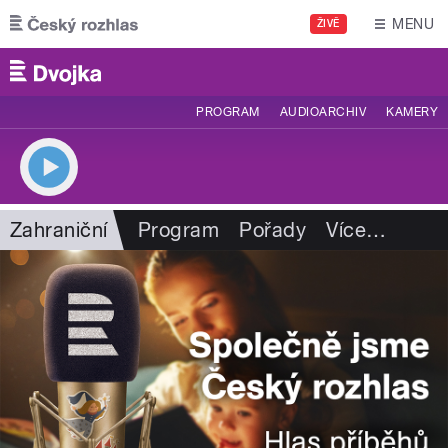
Přejít k hlavnímu obsahu
MENU
ŽIVĚ
PROGRAM
AUDIOARCHIV
KAMERY
Zahraniční
Program
Pořady
Více
…