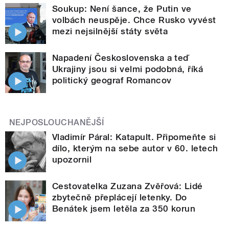
Soukup: Není šance, že Putin ve
volbách neuspěje. Chce Rusko vyvést
mezi nejsilnější státy světa
Napadení Československa a teď
Ukrajiny jsou si velmi podobná, říká
politický geograf Romancov
NEJPOSLOUCHANĚJŠÍ
Vladimír Páral: Katapult. Připomeňte si
dílo, kterým na sebe autor v 60. letech
upozornil
Cestovatelka Zuzana Zvěřová: Lidé
zbytečně přeplácejí letenky. Do
Benátek jsem letěla za 350 korun