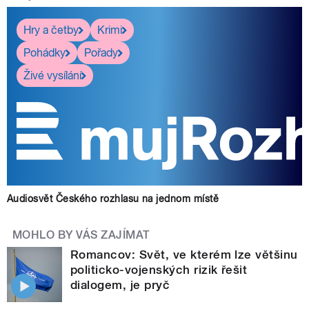
Hry a četby
Krimi
Pohádky
Pořady
Živé vysílání
Audiosvět Českého rozhlasu na jednom místě
MOHLO BY VÁS ZAJÍMAT
Romancov: Svět, ve kterém lze většinu
politicko-vojenských rizik řešit
dialogem, je pryč