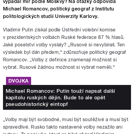
vypadal mír podle Moskvy? Na otázky odpovídá
Michael Romancov, politický geograf z Institutu
politologických studií Univerzity Karlovy.
Vladimir Putin získal podle Ústřední volební komise
v prezidentských volbách Ruské federace 87 % hlasů.
Jaké poselství volby vyslaly? „Rusové si nevybírali. Ten
výsledek byl dán předem,“ zdůrazňuje politický geograf
Romancov. „Volby z definice znamenají možnost si
vybrat. Rusové žádnou možnost si vybrat neměli.“
DVOJKA
Michael Romancov: Putin touží napsat další
kapitolu ruských dějin. Bude to ale opět
pseudohistorický eintopf
„Volby mají být svobodné, musí být soutěživé a musí být
spravedlivé. Rusko takto nastavené volby nezažilo ani