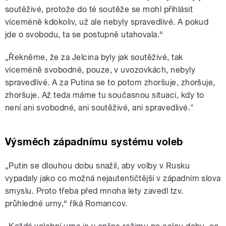
soutěživé, protože do té soutěže se mohl přihlásit
víceméně kdokoliv, už ale nebyly spravedlivé. A pokud
jde o svobodu, ta se postupně utahovala.“
„Řekněme, že za Jelcina byly jak soutěživé, tak
víceméně svobodné, pouze, v uvozovkách, nebyly
spravedlivé. A za Putina se to potom zhoršuje, zhoršuje,
zhoršuje. Až teda máme tu současnou situaci, kdy to
není ani svobodné, ani soutěživé, ani spravedlivé."
Výsměch západnímu systému voleb
„Putin se dlouhou dobu snažil, aby volby v Rusku
vypadaly jako co možná nejautentičtější v západním slova
smyslu. Proto třeba před mnoha lety zavedl tzv.
průhledné urny,“ říká Romancov.