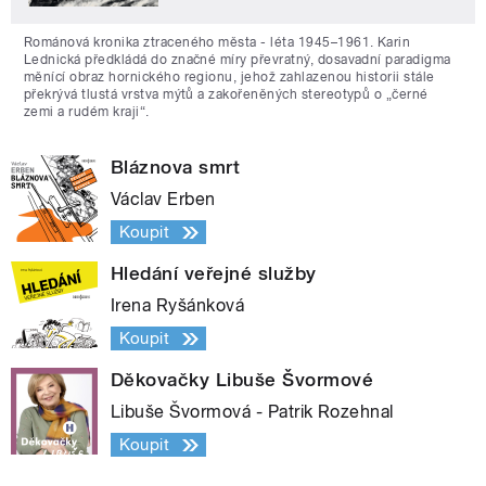
Románová kronika ztraceného města - léta 1945–1961. Karin
Lednická předkládá do značné míry převratný, dosavadní paradigma
měnící obraz hornického regionu, jehož zahlazenou historii stále
překrývá tlustá vrstva mýtů a zakořeněných stereotypů o „černé
zemi a rudém kraji“.
Bláznova smrt
Václav Erben
Koupit
Hledání veřejné služby
Irena Ryšánková
Koupit
Děkovačky Libuše Švormové
Libuše Švormová - Patrik Rozehnal
Koupit