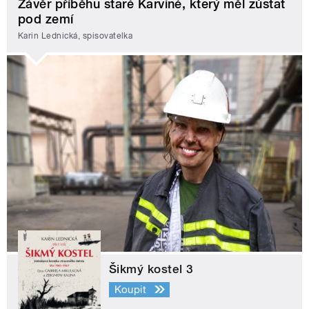
Závěr příběhu staré Karviné, který měl zůstat
pod zemí
Karin Lednická, spisovatelka
Šikmý kostel 3
Koupit