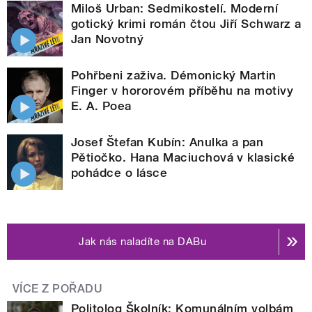
Miloš Urban: Sedmikostelí. Moderní
gotický krimi román čtou Jiří Schwarz a
Jan Novotný
Pohřbeni zaživa. Démonický Martin
Finger v hororovém příběhu na motivy
E. A. Poea
Josef Štefan Kubín: Anulka a pan
Pětiočko. Hana Maciuchová v klasické
pohádce o lásce
Jak nás naladíte na DABu
VÍCE Z POŘADU
Politolog Školník: Komunálním volbám