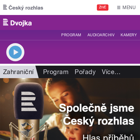
Přejít k hlavnímu obsahu
MENU
ŽIVĚ
PROGRAM
AUDIOARCHIV
KAMERY
Zahraniční
Program
Pořady
Více
…