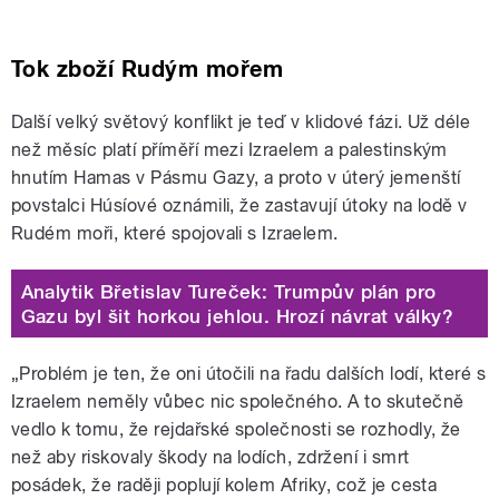
Tok zboží Rudým mořem
Další velký světový konflikt je teď v klidové fázi. Už déle
než měsíc platí příměří mezi Izraelem a palestinským
hnutím Hamas v Pásmu Gazy, a proto v úterý jemenští
povstalci Húsíové oznámili, že zastavují útoky na lodě v
Rudém moři, které spojovali s Izraelem.
Analytik Břetislav Tureček: Trumpův plán pro
Gazu byl šit horkou jehlou. Hrozí návrat války?
„Problém je ten, že oni útočili na řadu dalších lodí, které s
Izraelem neměly vůbec nic společného. A to skutečně
vedlo k tomu, že rejdařské společnosti se rozhodly, že
než aby riskovaly škody na lodích, zdržení i smrt
posádek, že raději poplují kolem Afriky, což je cesta