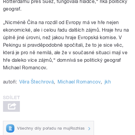
Rotterdamu přes Suez, fungovala hladce,“ říká politický
geograf.
„Nicméně Čína na rozdíl od Evropy má ve hře nejen
ekonomické, ale i celou řadu dalších zájmů. Hraje hru na
úplně jiné úrovni, než jakou hraje Evropská komise. V
Pekingu si pravděpodobně spočítali, že to je sice věc,
která je pro ně nemilá, ale že v současné situaci mají ve
hře daleko více zájmů,“ domnívá se politický geograf
Michael Romancov.
autoři:
Věra Štechrová
,
Michael Romancov
,
jkh
Všechny díly pořadu na mujRozhlas