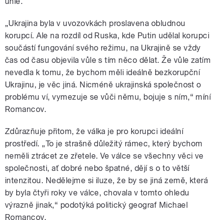
unie.
„Ukrajina byla v uvozovkách proslavena obludnou
korupcí. Ale na rozdíl od Ruska, kde Putin udělal korupci
součástí fungování svého režimu, na Ukrajině se vždy
čas od času objevila vůle s tím něco dělat. Že vůle zatím
nevedla k tomu, že bychom měli ideálně bezkorupční
Ukrajinu, je věc jiná. Nicméně ukrajinská společnost o
problému ví, vymezuje se vůči němu, bojuje s ním,“ míní
Romancov.
Zdůrazňuje přitom, že válka je pro korupci ideální
prostředí. „To je strašně důležitý rámec, který bychom
neměli ztrácet ze zřetele. Ve válce se všechny věci ve
společnosti, ať dobré nebo špatné, dějí s o to větší
intenzitou. Nedělejme si iluze, že by se jiná země, která
by byla čtyři roky ve válce, chovala v tomto ohledu
výrazně jinak,“ podotýká politický geograf Michael
Romancov.