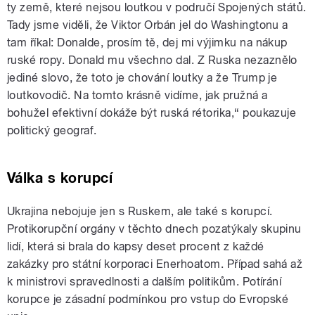
ty země, které nejsou loutkou v područí Spojených států.
Tady jsme viděli, že Viktor Orbán jel do Washingtonu a
tam říkal: Donalde, prosím tě, dej mi výjimku na nákup
ruské ropy. Donald mu všechno dal. Z Ruska nezaznělo
jediné slovo, že toto je chování loutky a že Trump je
loutkovodič. Na tomto krásně vidíme, jak pružná a
bohužel efektivní dokáže být ruská rétorika,“ poukazuje
politický geograf.
Válka s korupcí
Ukrajina nebojuje jen s Ruskem, ale také s korupcí.
Protikorupční orgány v těchto dnech pozatýkaly skupinu
lidí, která si brala do kapsy deset procent z každé
zakázky pro státní korporaci Enerhoatom. Případ sahá až
k ministrovi spravedlnosti a dalším politikům. Potírání
korupce je zásadní podmínkou pro vstup do Evropské