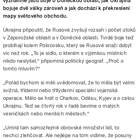
významné jsou boje o Doněckou oblast, jak Ukrajina
bojuje dvě války zároveň a jak dochází k překreslení
mapy světového obchodu.
Ukrajina připouští, že Rusové zvyšují rozsah i počet útoků
v Záporožské oblasti a v Doněcké oblasti. Tvrdé boje teď
probíhají kolem Pokrovsku, který se Rusové snaží dobýt
víc než rok. „To je sídlo, o kterém s výjimkou místních
nikdo neslyšel,“ připomíná politický geograf. „Proč o
tomto mluvím?“
„Pořád bychom si měli uvědomovat, že to měla být velmi
svižná, třídenní nebo třítýdenní speciální vojenská
operace. Mělo se hrát o Charkov, Oděsu, Kyjev a o celou
Ukrajinu. Teď se čtvrtý rok v řadě bavíme o malých
vesničkách nebo menších městech.“
„Umírá tam samozřejmě obrovské množství lidí, to
nechci zlehčovat. Ale nejlépe na tom vidíme, že posuny