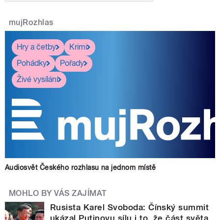
mujRozhlas
Hry a četby
Krimi
Pohádky
Pořady
Živé vysílání
Audiosvět Českého rozhlasu na jednom místě
MOHLO BY VÁS ZAJÍMAT
Rusista Karel Svoboda: Čínský summit
ukázal Putinovu sílu i to, že část světa