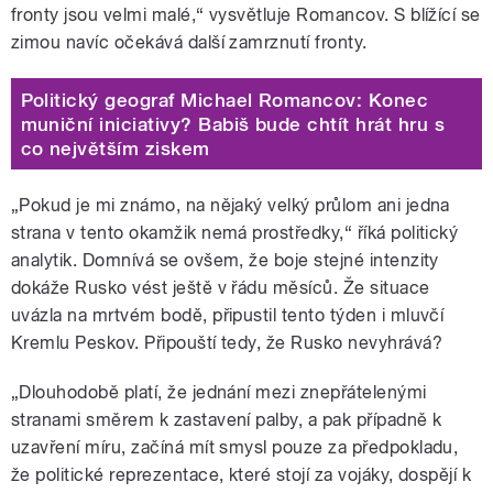
fronty jsou velmi malé,“ vysvětluje Romancov. S blížící se
zimou navíc očekává další zamrznutí fronty.
Politický geograf Michael Romancov: Konec
muniční iniciativy? Babiš bude chtít hrát hru s
co největším ziskem
„Pokud je mi známo, na nějaký velký průlom ani jedna
strana v tento okamžik nemá prostředky,“ říká politický
analytik. Domnívá se ovšem, že boje stejné intenzity
dokáže Rusko vést ještě v řádu měsíců. Že situace
uvázla na mrtvém bodě, připustil tento týden i mluvčí
Kremlu Peskov. Připouští tedy, že Rusko nevyhrává?
„Dlouhodobě platí, že jednání mezi znepřátelenými
stranami směrem k zastavení palby, a pak případně k
uzavření míru, začíná mít smysl pouze za předpokladu,
že politické reprezentace, které stojí za vojáky, dospějí k