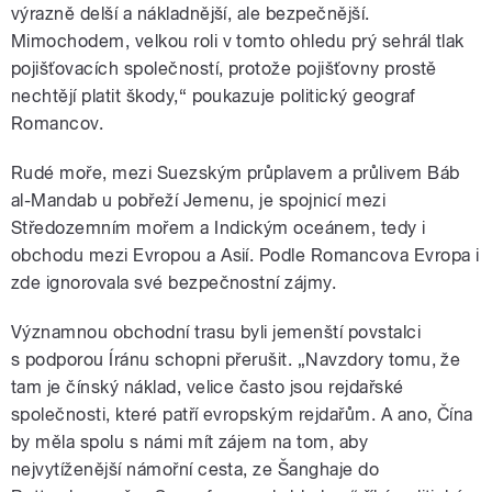
výrazně delší a nákladnější, ale bezpečnější.
Mimochodem, velkou roli v tomto ohledu prý sehrál tlak
pojišťovacích společností, protože pojišťovny prostě
nechtějí platit škody,“ poukazuje politický geograf
Romancov.
Rudé moře, mezi Suezským průplavem a průlivem Báb
al-Mandab u pobřeží Jemenu, je spojnicí mezi
Středozemním mořem a Indickým oceánem, tedy i
obchodu mezi Evropou a Asií. Podle Romancova Evropa i
zde ignorovala své bezpečnostní zájmy.
Významnou obchodní trasu byli jemenští povstalci
s podporou Íránu schopni přerušit. „Navzdory tomu, že
tam je čínský náklad, velice často jsou rejdařské
společnosti, které patří evropským rejdařům. A ano, Čína
by měla spolu s námi mít zájem na tom, aby
nejvytíženější námořní cesta, ze Šanghaje do