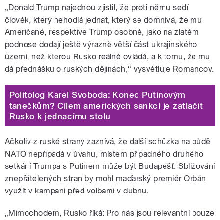
„Donald Trump najednou zjistil, že proti němu sedí
člověk, který nehodlá jednat, který se domnívá, že mu
Američané, respektive Trump osobně, jako na zlatém
podnose dodají ještě výrazně větší část ukrajinského
území, než kterou Rusko reálně ovládá, a k tomu, že mu
dá přednášku o ruských dějinách,“ vysvětluje Romancov.
Politolog Karel Svoboda: Konec Putinovým
tanečkům? Cílem amerických sankcí je zatlačit
Rusko k jednacímu stolu
Ačkoliv z ruské strany zaznívá, že další schůzka na půdě
NATO nepřipadá v úvahu, místem případného druhého
setkání Trumpa s Putinem může být Budapešť. Sbližování
znepřátelených stran by mohl maďarský premiér Orbán
využít v kampani před volbami v dubnu.
„Mimochodem, Rusko říká: Pro nás jsou relevantní pouze