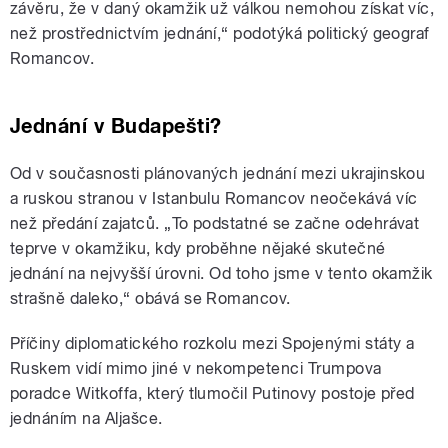
závěru, že v daný okamžik už válkou nemohou získat víc,
než prostřednictvím jednání,“ podotýká politický geograf
Romancov.
Jednání v Budapešti?
Od v současnosti plánovaných jednání mezi ukrajinskou
a ruskou stranou v Istanbulu Romancov neočekává víc
než předání zajatců. „To podstatné se začne odehrávat
teprve v okamžiku, kdy proběhne nějaké skutečné
jednání na nejvyšší úrovni. Od toho jsme v tento okamžik
strašně daleko,“ obává se Romancov.
Příčiny diplomatického rozkolu mezi Spojenými státy a
Ruskem vidí mimo jiné v nekompetenci Trumpova
poradce Witkoffa, který tlumočil Putinovy postoje před
jednáním na Aljašce.