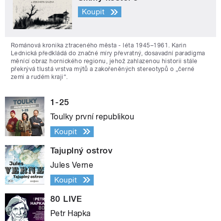
Koupit
Románová kronika ztraceného města - léta 1945–1961. Karin
Lednická předkládá do značné míry převratný, dosavadní paradigma
měnící obraz hornického regionu, jehož zahlazenou historii stále
překrývá tlustá vrstva mýtů a zakořeněných stereotypů o „černé
zemi a rudém kraji“.
1-25
Toulky první republikou
Koupit
Tajuplný ostrov
Jules Verne
Koupit
80 LIVE
Petr Hapka