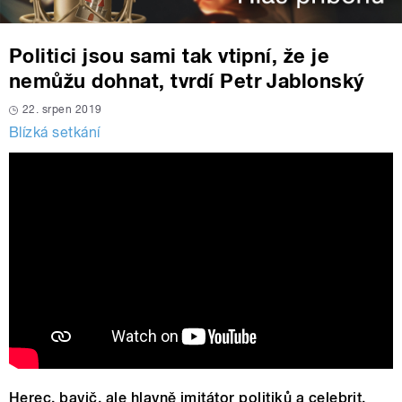
Politici jsou sami tak vtipní, že je
nemůžu dohnat, tvrdí Petr Jablonský
22. srpen 2019
Blízká setkání
Herec, bavič, ale hlavně imitátor politiků a celebrit.