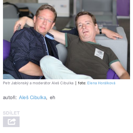
Petr Jablonský a moderátor Aleš Cibulka
|
foto:
Elena Horálková
autoři:
Aleš Cibulka
,
eh