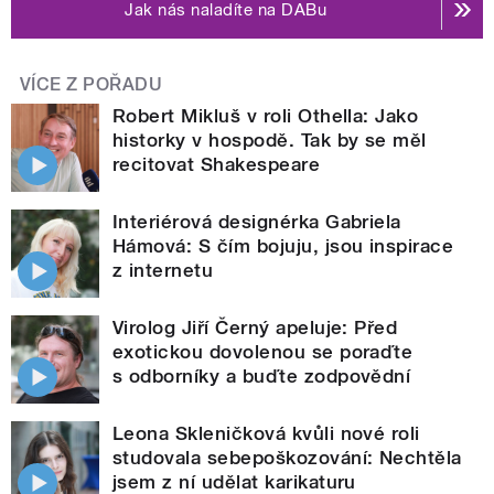
Jak nás naladíte na DABu
VÍCE Z POŘADU
Robert Mikluš v roli Othella: Jako
historky v hospodě. Tak by se měl
recitovat Shakespeare
Interiérová designérka Gabriela
Hámová: S čím bojuju, jsou inspirace
z internetu
Virolog Jiří Černý apeluje: Před
exotickou dovolenou se poraďte
s odborníky a buďte zodpovědní
Leona Skleničková kvůli nové roli
studovala sebepoškozování: Nechtěla
jsem z ní udělat karikaturu