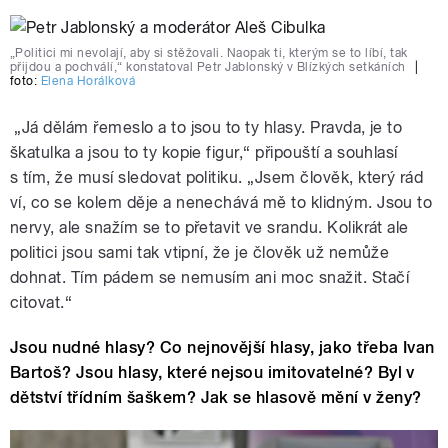
„Politici mi nevolají, aby si stěžovali. Naopak ti, kterým se to líbí, tak
přijdou a pochválí,“ konstatoval Petr Jablonský v Blízkých setkáních
|
foto:
Elena Horálková
„Já dělám řemeslo a to jsou to ty hlasy. Pravda, je to
škatulka a jsou to ty kopie figur,“ připouští a souhlasí
s tím, že musí sledovat politiku. „Jsem člověk, který rád
ví, co se kolem děje a nenechává mě to klidným. Jsou to
nervy, ale snažím se to přetavit ve srandu. Kolikrát ale
politici jsou sami tak vtipní, že je člověk už nemůže
dohnat. Tím pádem se nemusím ani moc snažit. Stačí
citovat.“
Jsou nudné hlasy? Co nejnovější hlasy, jako třeba Ivan
Bartoš? Jsou hlasy, které nejsou imitovatelné? Byl v
dětství třídním šaškem? Jak se hlasově mění v ženy?