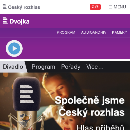
Přejít k hlavnímu obsahu
MENU
ŽIVĚ
PROGRAM
AUDIOARCHIV
KAMERY
Divadlo
Program
Pořady
Více
…