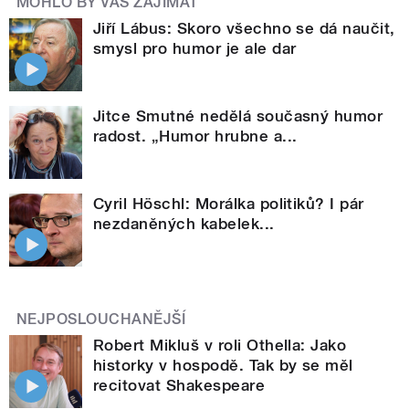
MOHLO BY VÁS ZAJÍMAT
Jiří Lábus: Skoro všechno se dá naučit,
smysl pro humor je ale dar
Jitce Smutné nedělá současný humor
radost. „Humor hrubne a...
Cyril Höschl: Morálka politiků? I pár
nezdaněných kabelek...
NEJPOSLOUCHANĚJŠÍ
Robert Mikluš v roli Othella: Jako
historky v hospodě. Tak by se měl
recitovat Shakespeare