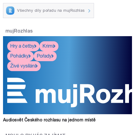
Všechny díly pořadu na mujRozhlas
mujRozhlas
Hry a četby
Krimi
Pohádky
Pořady
Živé vysílání
Audiosvět Českého rozhlasu na jednom místě