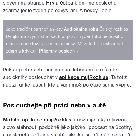
slovem na stránce
Hry a četba
k on-line poslechu
zdarma ještě týden po odvysílání. A někdy i déle.
Jako tradiční partner ankety
Audiokniha roku
Český rozhlas
Dvojka na svých stránkách připravil výběr toho nejlepšího
mluveného slova z vlastní nabídky. Můžete ho poslouchat
zdarma kdykoli.
Příjemný poslech→
Pokud preferujete poslech na dobrou noc, můžete
audioknihy poslouchat v
aplikace mujRozhlas
. Ta totiž
nabízí funkci uspat, která vám mp3 po čase sama vypne.
Poslouchejte při práci nebo v autě
Mobilní aplikace mujRozhlas
umožňuje taky mluvené
slovo stáhnout, podobně jako jakýkoli podcast na Spotify,
a poslouchat off-line v autě, jako kulisu při práci nebo při