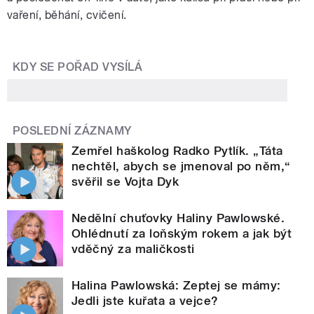
vaření, běhání, cvičení.
KDY SE POŘAD VYSÍLÁ
POSLEDNÍ ZÁZNAMY
Zemřel haškolog Radko Pytlík. „Táta
nechtěl, abych se jmenoval po něm,“
svěřil se Vojta Dyk
Nedělní chuťovky Haliny Pawlowské.
Ohlédnutí za loňským rokem a jak být
vděčný za maličkosti
Halina Pawlowská: Zeptej se mámy:
Jedli jste kuřata a vejce?