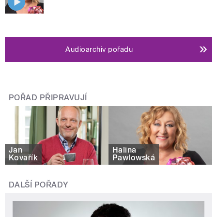
Audioarchiv pořadu
POŘAD PŘIPRAVUJÍ
Jan
Halina
Kovařík
Pawlowská
DALŠÍ POŘADY