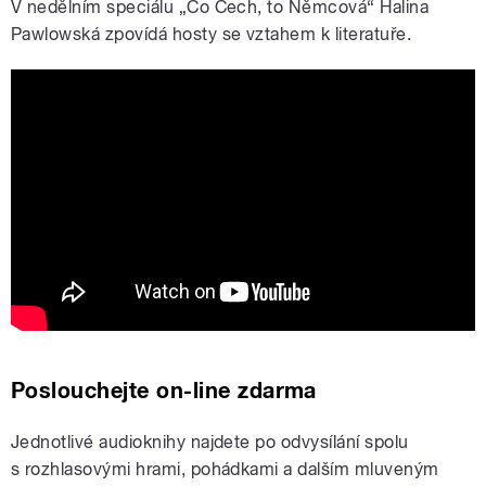
V nedělním speciálu „Co Čech, to Němcová“ Halina
Pawlowská zpovídá hosty se vztahem k literatuře.
Na Dvojce si vyberete: Halina
Pawlowská
Poslouchejte on-line zdarma
Jednotlivé audioknihy najdete po odvysílání spolu
s rozhlasovými hrami, pohádkami a dalším mluveným