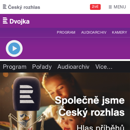
Přejít k hlavnímu obsahu
MENU
ŽIVĚ
PROGRAM
AUDIOARCHIV
KAMERY
Program
Pořady
Audioarchiv
Více
…