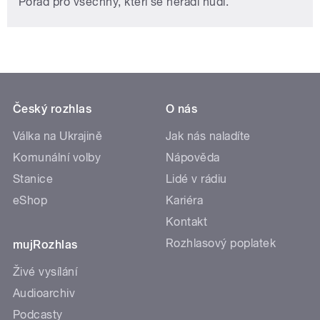
Pořad pro všechny, kteří se neradi nudí.
Český rozhlas
O nás
Válka na Ukrajině
Jak nás naladíte
Komunální volby
Nápověda
Stanice
Lidé v rádiu
eShop
Kariéra
Kontakt
Rozhlasový poplatek
mujRozhlas
Živé vysílání
Audioarchiv
Podcasty