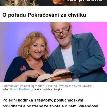
O pořadu Pokračování za chvilku
Pokračování za chvilku moderují Halina Pawlowská a Jan Kovařík
|
foto:
Khalil Baalbaki
,
Český rozhlas Dvojka
Polední hodinka s fejetony, posluchačskými
povídkami a postřehy ze života a o něm. Víkendový