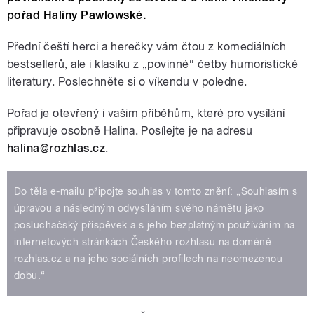
pořad Haliny Pawlowské.
Přední čeští herci a herečky vám čtou z komediálních
bestsellerů, ale i klasiku z „povinné“ četby humoristické
literatury. Poslechněte si o víkendu v poledne.
Pořad je otevřený i vašim příběhům, které pro vysílání
připravuje osobně Halina. Posílejte je na adresu
halina@rozhlas.cz
.
Do těla e-mailu připojte souhlas v tomto znění: „Souhlasím s
úpravou a následným odvysíláním svého námětu jako
posluchačský příspěvek a s jeho bezplatným používáním na
internetových stránkách Českého rozhlasu na doméně
rozhlas.cz a na jeho sociálních profilech na neomezenou
dobu.“