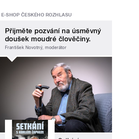
E-SHOP ČESKÉHO ROZHLASU
Přijměte pozvání na úsměvný
doušek moudré člověčiny.
František Novotný, moderátor