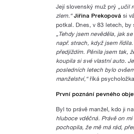
Její slovenský muž prý
„učil
zlem.“
Jiřina Prekopová
si vá
potkal. Dnes, v 83 letech, by 
„Tehdy jsem nevěděla, jak s
např. strach, když jsem řídila
předjíždím. Pěnila jsem tak, ž
koupila si své vlastní auto. J
posledních letech bylo ovšem 
manželství,“
říká psycholožk
První poznání pevného obje
Byl to právě manžel, kdo ji n
hluboce vděčná. Právě on mi 
pochopila, že mě má rád, přes