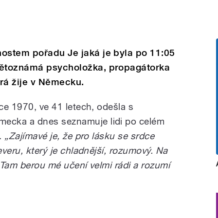
hostem pořadu Je jaká je byla po 11:05
větoznámá psycholožka, propagátorka
rá žije v Německu.
oce 1970, ve 41 letech, odešla s
ecka a dnes seznamuje lidi po celém
í.
„Zajímavé je, že pro lásku se srdce
everu, který je chladnější, rozumový. Na
u. Tam berou mé učení velmi rádi a rozumí