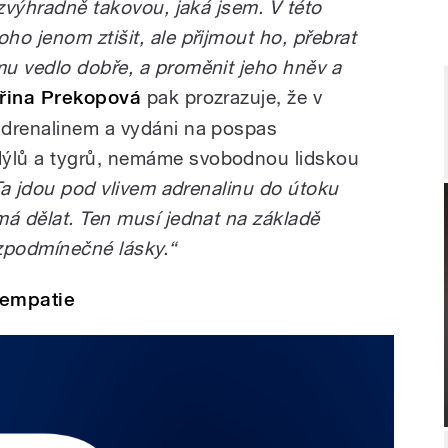
ezvýhradně takovou, jaká jsem. V této
o jenom ztišit, ale přijmout ho, přebrat
u vedlo dobře, a proměnit jeho hněv a
iřina Prekopová
pak prozrazuje, že v
adrenalinem a vydáni na pospas
ýlů a tygrů, nemáme svobodnou lidskou
Ta jdou pod vlivem adrenalinu do útoku
má dělat. Ten musí jednat na základě
zpodmínečné lásky.“
 empatie