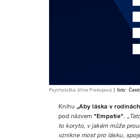
Psycholožka Jiřina Prekopová
|
foto:
Česk
Knihu
„Aby láska v rodinách
pod názvem
"Empatie"
.
„Tat
to koryto, v jakém může proud
vznikne most pro lásku, spojen