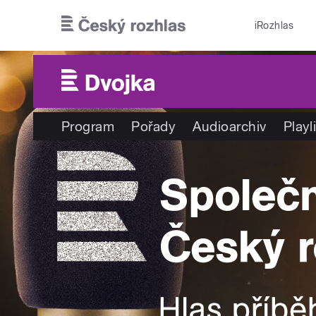
Přejít k hlavnímu obsahu
iRozhlas
Program
Pořady
Audioarchiv
Playl