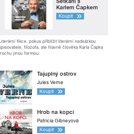
Setkání s
Karlem Čapkem
Koupit
Literární fikce, pokus přiblížit literární nadsázkou
spisovatele, filozofa, ale hlavně člověka Karla Čapka
trochu jinou formou.
Tajuplný ostrov
Jules Verne
Koupit
Hrob na kopci
Patricia Gibneyová
Koupit