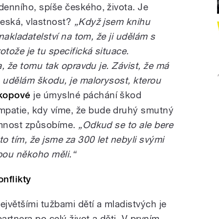
enního, spíše českého, života. Je
česká, vlastnost?
„Když jsem knihu
 nakladatelství na tom, že ji udělám s
tože je tu specifická situace.
a, že tomu tak opravdu je. Závist, že má
u udělám škodu, je malorysost, kterou
ekopové
je úmyslné páchání škod
patie, kdy víme, že bude druhý smutný
jemnost způsobíme.
„Odkud se to ale bere
o tím, že jsme za 300 let nebyli svými
bou někoho měli.“
nflikty
jvětšími tužbami dětí a mladistvých je
artnera po celý život a děti. V prvním