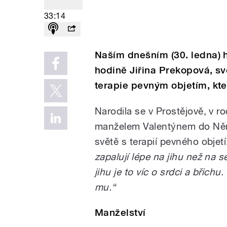
33:14
Naším dnešním (30. ledna) 
hodině Jiřina Prekopová, s
terapie pevným objetím, kte
Narodila se v Prostějově, v r
manželem Valentýnem do Něm
světě s terapií pevného objet
zapalují lépe na jihu než na s
jihu je to víc o srdci a břich
mu.“
Manželství