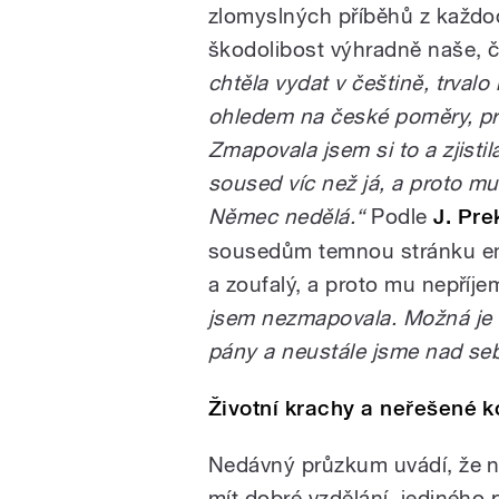
zlomyslných příběhů z každod
škodolibost výhradně naše, 
chtěla vydat v češtině, trvalo
ohledem na české poměry, pro
Zmapovala jsem si to a zjistil
soused víc než já, a proto m
Němec nedělá.“
Podle
J. Pr
sousedům temnou stránku em
a zoufalý, a proto mu nepří
jsem nezmapovala. Možná je t
pány a neustále jsme nad se
Životní krachy a neřešené ko
Nedávný průzkum uvádí, že ne
mít dobré vzdělání, jediného p