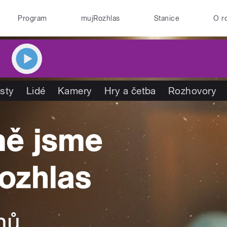
Program
mujRozhlas
Stanice
O r
isty
Lidé
Kamery
Hry a četba
Rozhovory