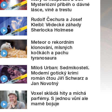
Mysteriózní příběh o dávné
lásce, vině a trestu
Rudolf Čechura a Josef
Kleibl: Vědecké záhady
Sherlocka Holmese
Meteor o rekordním
klonování, mlsných
kočkách a pachu
tyranosaura
Miloš Urban: Sedmikostelí.
Moderní gotický krimi
román čtou Jiří Schwarz a
Jan Novotný
Voxel skládá hity a míchá
parfémy. S jednou vůní ale
marně bojuje