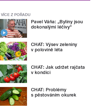
VÍCE Z POŘADU
Pavel Váňa: „Byliny jsou
dokonalými léčivy“
CHAT: Výsev zeleniny
v polovině léta
CHAT: Jak udržet rajčata
v kondici
CHAT: Problémy
s pěstováním okurek