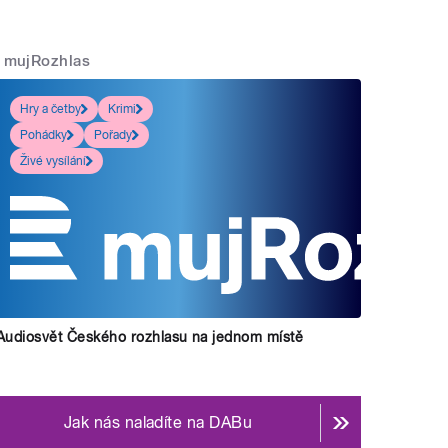
mujRozhlas
Hry a četby
Krimi
Pohádky
Pořady
Živé vysílání
Audiosvět Českého rozhlasu na jednom místě
Jak nás naladíte na DABu