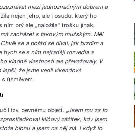
 rozeznávat mezi jednoznačným dobrem a
žila nejen jeho, ale i osudu, který ho
s ním prý ale „naložila“ trošku jinak.
e má zacházet s takovým mužským. Měl
. Chvěl se a pořád se díval, jak brzdím a
e bych se s ním nejraději rozvedla a
eho kladné vlastnosti ale převažovaly. V
lepší, že jsme vedli víkendové
a s úsměvem.
tí
aučil tzv. pevnému objetí.
„Jsem mu za to
zprostředkoval klíčový zážitek, kdy jsem
tože blbnu a jsem na něj zlá. I když to