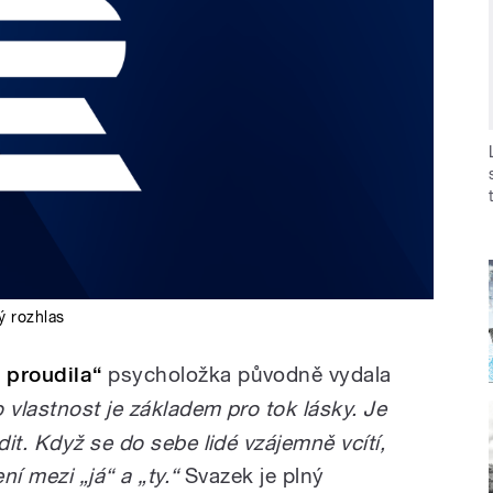
ý rozhlas
 proudila“
psycholožka původně vydala
o vlastnost je základem pro tok lásky. Je
it. Když se do sebe lidé vzájemně vcítí,
í mezi „já“ a „ty.“
Svazek je plný