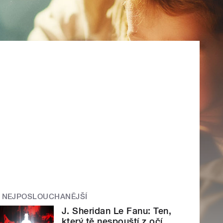
NEJPOSLOUCHANĚJŠÍ
J. Sheridan Le Fanu: Ten,
který tě nespouští z očí.