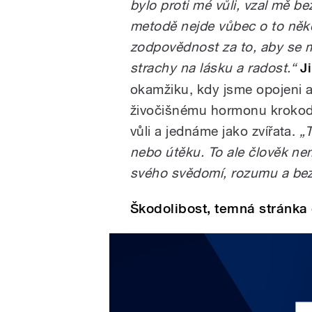
bylo proti mé vůli, vzal mě b
metodě nejde vůbec o to někoh
zodpovědnost za to, aby se m
strachy na lásku a radost.“
J
okamžiku, kdy jsme opojeni 
živočišnému hormonu krokod
vůli a jednáme jako zvířata.
„
nebo útěku. To ale člověk ne
svého svědomí, rozumu a be
Škodolibost, temná stránka