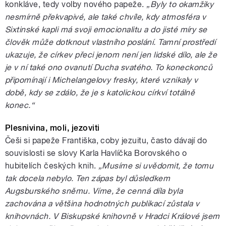
konkláve, tedy volby nového papeže.
„Byly to okamžiky
nesmírně překvapivé, ale také chvíle, kdy atmosféra v
Sixtinské kapli má svoji emocionalitu a do jisté míry se
člověk může dotknout vlastního poslání. Tamní prostředí
ukazuje, že církev přeci jenom není jen lidské dílo, ale že
je v ní také ono ovanutí Ducha svatého. To koneckonců
připomínají i Michelangelovy fresky, které vznikaly v
době, kdy se zdálo, že je s katolickou církví totálně
konec.“
Plesnivina, moli, jezoviti
Češi si papeže Františka, coby jezuitu, často dávají do
souvislosti se slovy Karla Havlíčka Borovského o
hubitelích českých knih.
„Musíme si uvědomit, že tomu
tak docela nebylo. Ten zápas byl důsledkem
Augsburského sněmu. Víme, že cenná díla byla
zachována a většina hodnotných publikací zůstala v
knihovnách. V Biskupské knihovně v Hradci Králové jsem