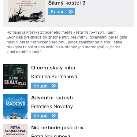
Šikmý kostel 3
Koupit
Románová kronika ztraceného města - léta 1945–1961. Karin
Lednická předkládá do značné míry převratný, dosavadní paradigma
měnící obraz hornického regionu, jehož zahlazenou historii stále
překrývá tlustá vrstva mýtů a zakořeněných stereotypů o „černé
zemi a rudém kraji“.
O čem skály mlčí
Kateřina Surmanová
Koupit
Adventní radosti
František Novotný
Koupit
Nic nebude jako dřív
Petra Soukupová