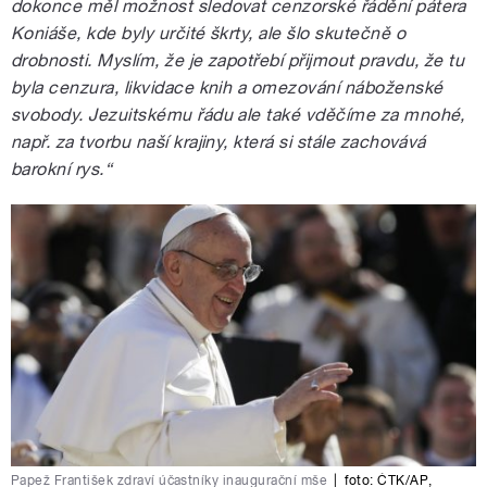
dokonce měl možnost sledovat cenzorské řádění pátera
Koniáše, kde byly určité škrty, ale šlo skutečně o
drobnosti. Myslím, že je zapotřebí přijmout pravdu, že tu
byla cenzura, likvidace knih a omezování náboženské
svobody. Jezuitskému řádu ale také vděčíme za mnohé,
např. za tvorbu naší krajiny, která si stále zachovává
barokní rys.“
Papež František zdraví účastníky inaugurační mše
|
foto:
ČTK/AP
,