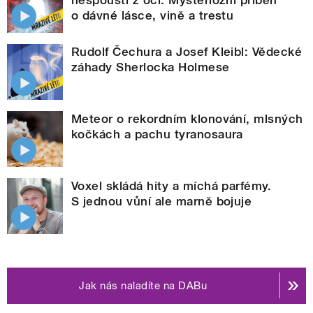
o dávné lásce, vině a trestu
Rudolf Čechura a Josef Kleibl: Vědecké
záhady Sherlocka Holmese
Meteor o rekordním klonování, mlsných
kočkách a pachu tyranosaura
Voxel skládá hity a míchá parfémy.
S jednou vůní ale marně bojuje
Jak nás naladíte na DABu