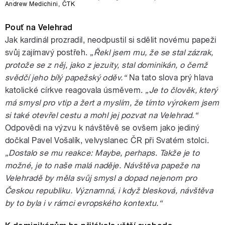
Andrew Medichini
,
ČTK
Pouť na Velehrad
Jak kardinál prozradil, neodpustil si sdělit novému papeži
svůj zajímavý postřeh.
„Řekl jsem mu, že se stal zázrak,
protože se z něj, jako z jezuity, stal dominikán, o čemž
svědčí jeho bílý papežský oděv.“
Na tato slova prý hlava
katolické církve reagovala úsměvem.
„Je to člověk, který
má smysl pro vtip a žert a myslím, že tímto výrokem jsem
si také otevřel cestu a mohl jej pozvat na Velehrad.“
Odpovědi na výzvu k návštěvě se ovšem jako jediný
dočkal Pavel Vošalík, velvyslanec ČR při Svatém stolci.
„Dostalo se mu reakce: Maybe, perhaps
.
Takže je to
možné, je to naše malá naděje. Návštěva papeže na
Velehradě by měla svůj smysl a dopad nejenom pro
Českou republiku. Významná, i když blesková, návštěva
by to byla i v rámci evropského kontextu.“