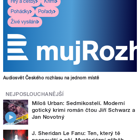
Hry a četby
Krimi
Pohádky
Pořady
Živé vysílání
Audiosvět Českého rozhlasu na jednom místě
NEJPOSLOUCHANĚJŠÍ
Miloš Urban: Sedmikostelí. Moderní
gotický krimi román čtou Jiří Schwarz a
Jan Novotný
J. Sheridan Le Fanu: Ten, který tě
nespouští z očí. Mysteriózní příběh