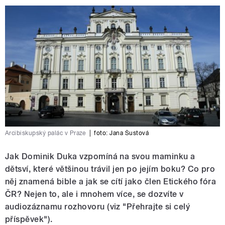
Arcibiskupský palác v Praze
|
foto:
Jana Šustová
Jak Dominik Duka vzpomíná na svou maminku a
dětsví, které většinou trávil jen po jejím boku? Co pro
něj znamená bible a jak se cítí jako člen Etického fóra
ČR? Nejen to, ale i mnohem více, se dozvíte v
audiozáznamu rozhovoru (viz "Přehrajte si celý
příspěvek").