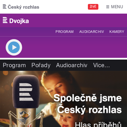
Přejít k hlavnímu obsahu
MENU
ŽIVĚ
PROGRAM
AUDIOARCHIV
KAMERY
Program
Pořady
Audioarchiv
Více
…