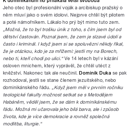
K dominikánům ho přilákala větší svoboda
Jeho otec byl profesionální voják a arcibiskup pražský o
něm mluví jako o svém idolovi. Nejprve chtěl být pilotem
a poté námořníkem. Lákalo ho prý být mimo tuto zem.
„Možná, že to byl trošku únik z toho, s čím jsem byl od
dětství častován. Poznal jsem, že zem je slzavé údolí a
často i kriminál. I když jsem si se spoluvězni někdy říkal,
že je otázkou, kdo je za mřížemi: jestli my na Borech,
nebo ti, kteří chodí po ulici.“
Ve 14 letech byl v kázání
osloven mnichem, který vyprávěl, že chtěl utéct z
kněžství. Nakonec tak ale neučinil.
Dominik Duka
se pak
rozhodoval, jestli se stane členem jezuitského, nebo
dominikánského řádu.
„Když jsem měl v prvním ročníku
teologické fakulty možnost setkat se s Metodějem
Habáněm, věděl jsem, že se dám k dominikánskému
řádu. Možná mi učarovala jeho bílá barva, ale i způsob
života, kde je více demokracie a rovněž společná
modlitba, liturgie.“