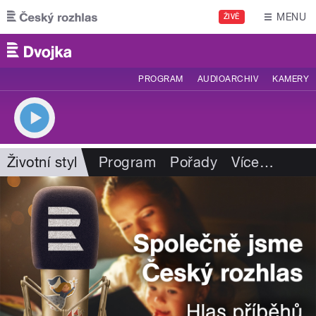
Přejít k hlavnímu obsahu
MENU
ŽIVĚ
PROGRAM
AUDIOARCHIV
KAMERY
Životní styl
Program
Pořady
Více
…