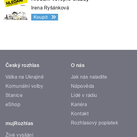
Irena Ryšánková
Koupit
Český rozhlas
O nás
Válka na Ukrajině
Jak nás naladíte
Komunální volby
Nápověda
Stanice
Lidé v rádiu
eShop
Kariéra
Kontakt
Rozhlasový poplatek
mujRozhlas
Živé vysílání