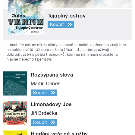
Tajuplný ostrov
Koupit
Lincolnův ostrov nikdo nikdy na mapě nenašel, a přece ho znají lidé
na celém světě. Už déle než sto třicet let na něm prožívají
dobrodružství s pěticí trosečníků, kteří na něm našli útočiště, a
hlavně nejedno tajemství.
Rozsypaná slova
Martin Daneš
Koupit
Limonádový Joe
Jiří Brdečka
Koupit
Hledání veřejné služby