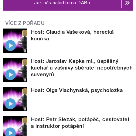
Jak nás naladíte na DABu
VÍCE Z POŘADU
Host: Claudia Vašeková, herecká
koučka
Host: Jaroslav Kepka ml., úspěšný
kuchař a vášnivý sběratel nepotřebných
suvenýrů
Host: Olga Vlachynská, psycholožka
Host: Petr Slezák, potápěč, cestovatel
a instruktor potápění