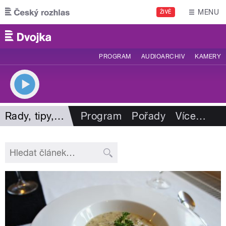
Přejít k hlavnímu obsahu
MENU
ŽIVĚ
PROGRAM
AUDIOARCHIV
KAMERY
Rady, tipy, zajímavosti
Program
Pořady
Více
…