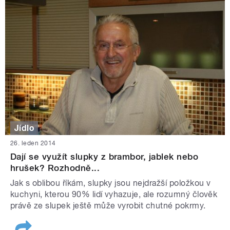
Jídlo
26. leden 2014
Dají se využít slupky z brambor, jablek nebo
hrušek? Rozhodně...
Jak s oblibou říkám, slupky jsou nejdražší položkou v
kuchyni, kterou 90% lidí vyhazuje, ale rozumný člověk
právě ze slupek ještě může vyrobit chutné pokrmy.