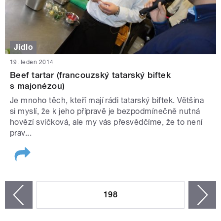
Jídlo
19. leden 2014
Beef tartar (francouzský tatarský biftek
s majonézou)
Je mnoho těch, kteří mají rádi tatarský biftek. Většina
si myslí, že k jeho přípravě je bezpodmínečně nutná
hovězí svíčková, ale my vás přesvědčíme, že to není
prav...
STRÁNKY
198
n
zí