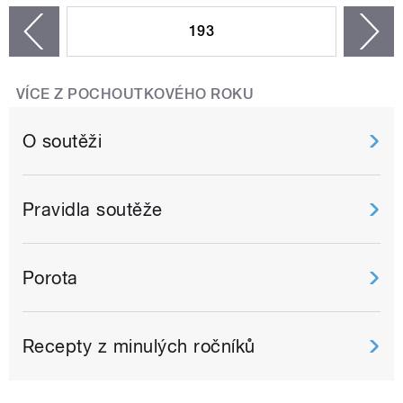
193
n
zí
VÍCE Z POCHOUTKOVÉHO ROKU
O soutěži
Pravidla soutěže
Porota
Recepty z minulých ročníků