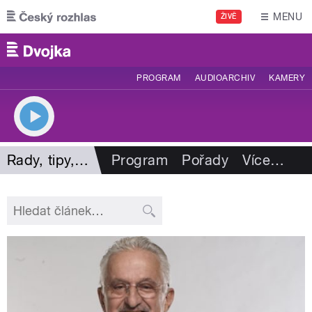
Přejít k hlavnímu obsahu
MENU
ŽIVĚ
PROGRAM
AUDIOARCHIV
KAMERY
Rady, tipy, zajímavosti
Program
Pořady
Více
…