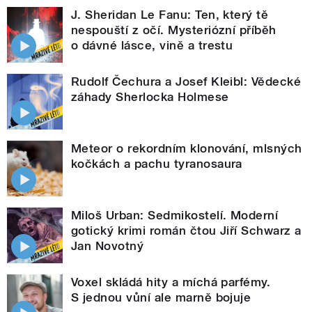
J. Sheridan Le Fanu: Ten, který tě
nespouští z očí. Mysteriózní příběh
o dávné lásce, vině a trestu
Rudolf Čechura a Josef Kleibl: Vědecké
záhady Sherlocka Holmese
Meteor o rekordním klonování, mlsných
kočkách a pachu tyranosaura
Miloš Urban: Sedmikostelí. Moderní
gotický krimi román čtou Jiří Schwarz a
Jan Novotný
Voxel skládá hity a míchá parfémy.
S jednou vůní ale marně bojuje