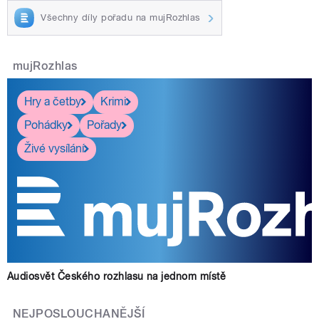
Všechny díly pořadu na mujRozhlas
mujRozhlas
Hry a četby
Krimi
Pohádky
Pořady
Živé vysílání
Audiosvět Českého rozhlasu na jednom místě
NEJPOSLOUCHANĚJŠÍ