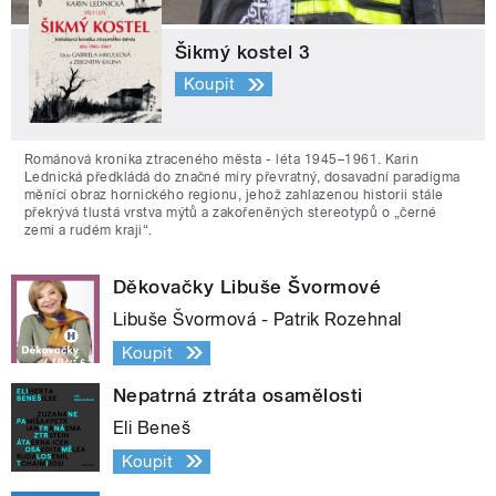
Šikmý kostel 3
Koupit
Románová kronika ztraceného města - léta 1945–1961. Karin
Lednická předkládá do značné míry převratný, dosavadní paradigma
měnící obraz hornického regionu, jehož zahlazenou historii stále
překrývá tlustá vrstva mýtů a zakořeněných stereotypů o „černé
zemi a rudém kraji“.
Děkovačky Libuše Švormové
Libuše Švormová - Patrik Rozehnal
Koupit
Nepatrná ztráta osamělosti
Eli Beneš
Koupit