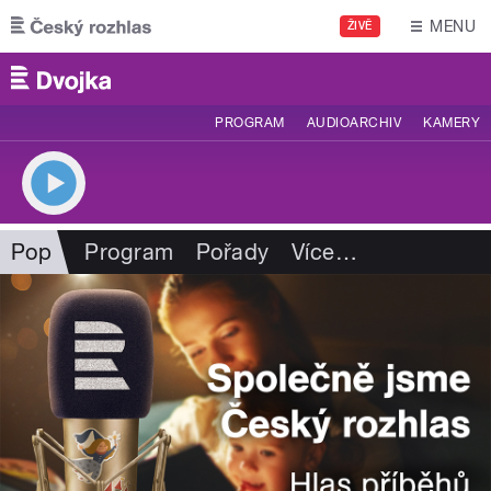
Přejít k hlavnímu obsahu
MENU
ŽIVĚ
PROGRAM
AUDIOARCHIV
KAMERY
Pop
Program
Pořady
Více
…