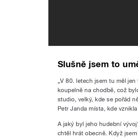
Slušně jsem to umě
„
V 80. letech jsem tu měl jen 
koupelně na chodbě, což bylo 
studio, velký, kde se pořád něc
Petr Janda místa, kde vznikl
A jaký byl jeho hudební vývo
chtěl hrát obecně. Když jsem 