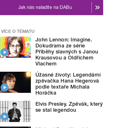
Jak nás naladíte na DABu
VÍCE O TÉMATU
John Lennon: Imagine.
Dokudrama ze série
Příběhy slavných s Janou
Krausovou a Oldřichem
Vlachem
Úžasné životy: Legendární
zpěvačka Hana Hegerová
podle textaře Michala
Horáčka
Elvis Presley. Zpěvák, který
se stal legendou