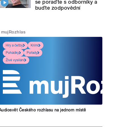
se poraďte s odborníky a
buďte zodpovědní
mujRozhlas
Hry a četby
Krimi
Pohádky
Pořady
Živé vysílání
Audiosvět Českého rozhlasu na jednom místě