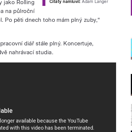
y jako Rolling
Citáty namluvil:
Adam Langer
ba na půlroční
el. Po pěti dnech toho mám plný zuby,
“
o pracovní diář stále plný. Koncertuje,
ě nahrávací studia.