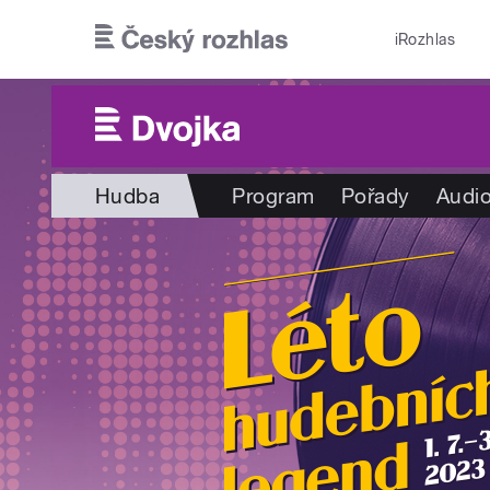
Přejít k hlavnímu obsahu
iRozhlas
Hudba
Program
Pořady
Audio