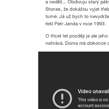
a nedělí... Obdivuju starý pák
Stones, že dokážou vyjet tře
turné. Já už bych to nevydrž
řekl Petr Janda v roce 1993.
O třicet let později je ale jeh
nahrává. Doma má dokonce dv
Olympic - Otázky