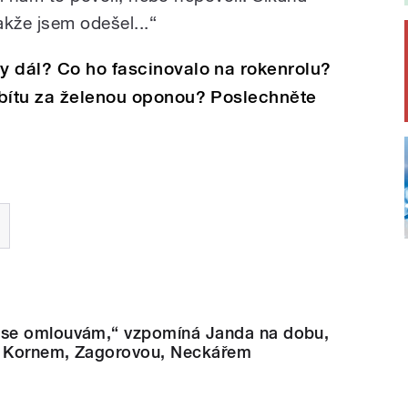
akže jsem odešel...
“
y dál? Co ho fascinovalo na rokenrolu?
gbítu za želenou oponou? Poslechněte
se omlouvám,“ vzpomíná Janda na dobu,
s Kornem, Zagorovou, Neckářem