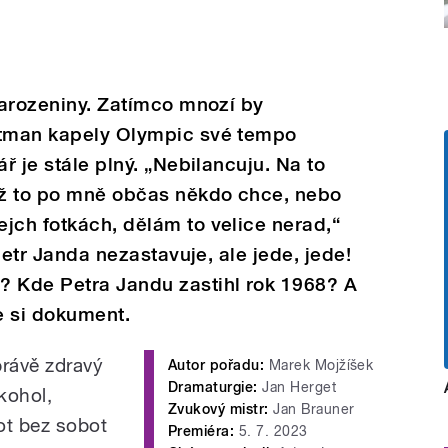
 narozeniny. Zatímco mnozí by
ntman kapely Olympic své tempo
ář je stále plný. „Nebilancuju. Na to
yž to po mně občas někdo chce, nebo
jch fotkách, dělám to velice nerad,“
 Petr Janda nezastavuje, ale jede, jede!
? Kde Petra Jandu zastihl rok 1968? A
e si dokument.
rávě zdravý
Autor pořadu:
Marek Mojžíšek
Dramaturgie:
Jan Herget
lkohol,
Zvukový mistr:
Jan Brauner
ot bez sobot
Premiéra:
5. 7. 2023