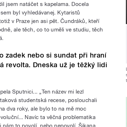
dil jsem natáčet s kapelama. Docela
 jsem byl vyhledávanej. Kytaristů
tiž v Praze jen asi pět. Čundráků, kteří
dně, ale těch, co to uměli ve studiu, těch
á.
o zadek nebo si sundat při hraní
á revolta. Dneska už je těžký lidi
pela Sputnici...
„
Ten název mi lezl
t taková studentská recese, poslouchali
ma dva roky, ale bylo to na mě moc
oluční... Navíc ta věčná problematika
li nám to povolí, nebo nepovolí. Šikana