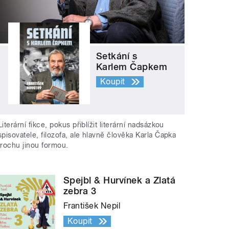
Setkání s
Karlem Čapkem
Koupit
Literární fikce, pokus přiblížit literární nadsázkou
spisovatele, filozofa, ale hlavně člověka Karla Čapka
trochu jinou formou.
Spejbl & Hurvínek a Zlatá
zebra 3
František Nepil
Koupit