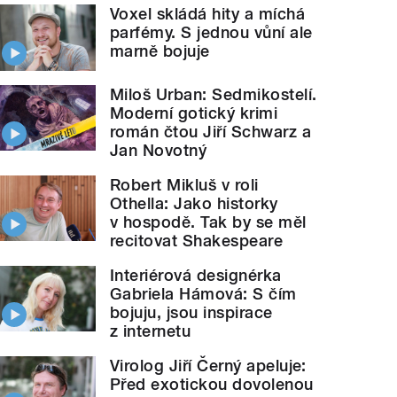
Voxel skládá hity a míchá
parfémy. S jednou vůní ale
marně bojuje
Miloš Urban: Sedmikostelí.
Moderní gotický krimi
román čtou Jiří Schwarz a
Jan Novotný
Robert Mikluš v roli
Othella: Jako historky
v hospodě. Tak by se měl
recitovat Shakespeare
Interiérová designérka
Gabriela Hámová: S čím
bojuju, jsou inspirace
z internetu
Virolog Jiří Černý apeluje:
Před exotickou dovolenou