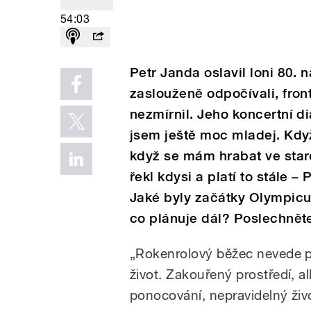
54:03
Petr Janda oslavil loni 80.
zaslouženě odpočívali, fro
nezmírnil. Jeho koncertní di
jsem ještě moc mladej. Kd
když se mám hrabat ve stare
řekl kdysi a platí to stále –
Jaké byly začátky Olympicu
co plánuje dál? Poslechnět
„
Rokenrolový běžec nevede p
život. Zakouřený prostředí, a
ponocování, nepravidelný živ