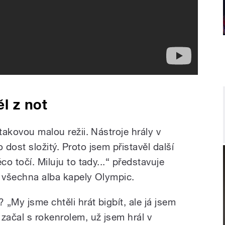
l z not
takovou malou režii. Nástroje hrály v
dost složitý. Proto jsem přistavěl další
o točí. Miluju to tady...
“
představuje
a všechna alba kapely Olympic.
j?
„
My jsme chtěli hrát bigbít, ale já jsem
začal s rokenrolem, už jsem hrál v