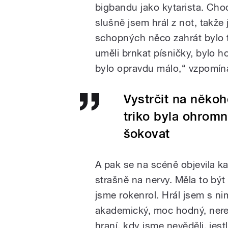
bigbandu jako kytarista. Cho
slušně jsem hrál z not, takže
schopných něco zahrát bylo to
uměli brnkat písničky, bylo ho
bylo opravdu málo,
“
vzpomín
Vystrčit na někoh
triko byla ohromn
šokovat
A pak se na scéně objevila ka
strašně na nervy. Měla to bý
jsme rokenrol. Hrál jsem s ni
akademický, moc hodný, nerev
hraní, kdy jsme nevěděli, jest