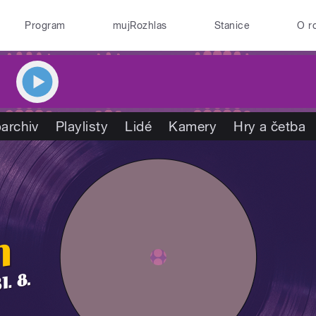
Program
mujRozhlas
Stanice
O r
archiv
Playlisty
Lidé
Kamery
Hry a četba