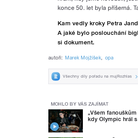
konce 50. let byla příšerná. T
Kam vedly kroky Petra Jand
A jaké bylo poslouchání bi
si dokument.
autoři:
Marek Mojžíšek
,
opa
Všechny díly pořadu na mujRozhlas
MOHLO BY VÁS ZAJÍMAT
„Všem fanouškům 
kdy Olympic hrál 