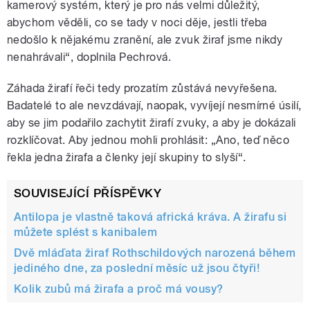
kamerový systém, který je pro nás velmi důležitý,
abychom věděli, co se tady v noci děje, jestli třeba
nedošlo k nějakému zranění, ale zvuk žiraf jsme nikdy
nenahrávali“, doplnila Pechrová.
Záhada žirafí řeči tedy prozatím zůstává nevyřešena.
Badatelé to ale nevzdávají, naopak, vyvíjejí nesmírné úsilí,
aby se jim podařilo zachytit žirafí zvuky, a aby je dokázali
rozklíčovat. Aby jednou mohli prohlásit: „Ano, teď něco
řekla jedna žirafa a členky její skupiny to slyší“.
SOUVISEJÍCÍ PŘÍSPĚVKY
Antilopa je vlastně taková africká kráva. A žirafu si
můžete splést s kanibalem
Dvě mláďata žiraf Rothschildových narozená během
jediného dne, za poslední měsíc už jsou čtyři!
Kolik zubů má žirafa a proč má vousy?