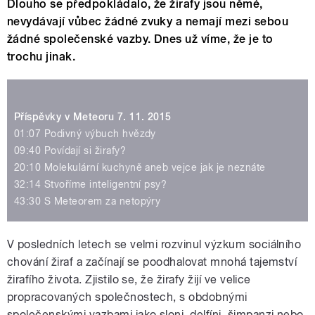
Dlouho se předpokládalo, že žirafy jsou němé,
nevydávají vůbec žádné zvuky a nemají mezi sebou
žádné společenské vazby. Dnes už víme, že je to
trochu jinak.
Příspěvky v Meteoru 7. 11. 2015
01:07 Podivný výbuch hvězdy
09:40 Povídají si žirafy?
20:10 Molekulární kuchyně aneb vejce jak je neznáte
32:14 Stvoříme inteligentní psy?
43:30 S Meteorem za netopýry
V posledních letech se velmi rozvinul výzkum sociálního
chování žiraf a začínají se poodhalovat mnohá tajemství
žirafího života. Zjistilo se, že žirafy žijí ve velice
propracovaných společnostech, s obdobnými
společenskými vazbami jako sloni, delfíni, šimpanzi nebo