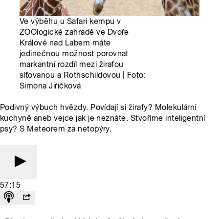
Ve výběhu u Safari kempu v
ZOOlogické zahradě ve Dvoře
Králové nad Labem máte
jedinečnou možnost porovnat
markantní rozdíl mezi žirafou
síťovanou a Rothschildovou | Foto:
Simona Jiřičková
Podivný výbuch hvězdy. Povídají si žirafy? Molekulární
kuchyně aneb vejce jak je neznáte. Stvoříme inteligentní
psy? S Meteorem za netopýry.
57:15