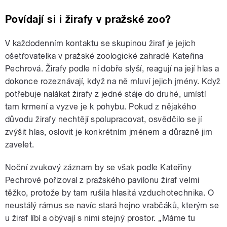
Povídají si i žirafy v pražské zoo?
V každodenním kontaktu se skupinou žiraf je jejich
ošetřovatelka v pražské zoologické zahradě Kateřina
Pechrová. Žirafy podle ní dobře slyší, reagují na její hlas a
dokonce rozeznávají, když na ně mluví jejich jmény. Když
potřebuje nalákat žirafy z jedné stáje do druhé, umístí
tam krmení a vyzve je k pohybu. Pokud z nějakého
důvodu žirafy nechtějí spolupracovat, osvědčilo se jí
zvýšit hlas, oslovit je konkrétním jménem a důrazně jim
zavelet.
Noční zvukový záznam by se však podle Kateřiny
Pechrové pořizoval z pražského pavilonu žiraf velmi
těžko, protože by tam rušila hlasitá vzduchotechnika. O
neustálý rámus se navíc stará hejno vrabčáků, kterým se
u žiraf líbí a obývají s nimi stejný prostor. „Máme tu