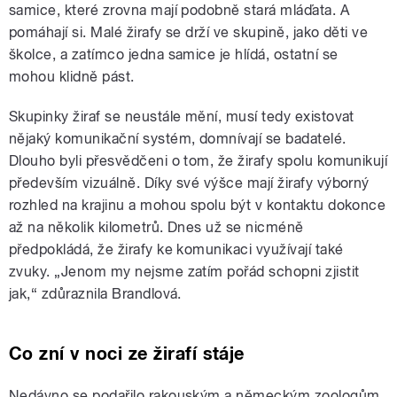
samice, které zrovna mají podobně stará mláďata. A
pomáhají si. Malé žirafy se drží ve skupině, jako děti ve
školce, a zatímco jedna samice je hlídá, ostatní se
mohou klidně pást.
Skupinky žiraf se neustále mění, musí tedy existovat
nějaký komunikační systém, domnívají se badatelé.
Dlouho byli přesvědčeni o tom, že žirafy spolu komunikují
především vizuálně. Díky své výšce mají žirafy výborný
rozhled na krajinu a mohou spolu být v kontaktu dokonce
až na několik kilometrů. Dnes už se nicméně
předpokládá, že žirafy ke komunikaci využívají také
zvuky. „Jenom my nejsme zatím pořád schopni zjistit
jak,“ zdůraznila Brandlová.
Co zní v noci ze žirafí stáje
Nedávno se podařilo rakouským a německým zoologům