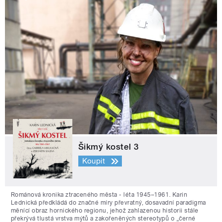
Šikmý kostel 3
Koupit
Románová kronika ztraceného města - léta 1945–1961. Karin
Lednická předkládá do značné míry převratný, dosavadní paradigma
měnící obraz hornického regionu, jehož zahlazenou historii stále
překrývá tlustá vrstva mýtů a zakořeněných stereotypů o „černé