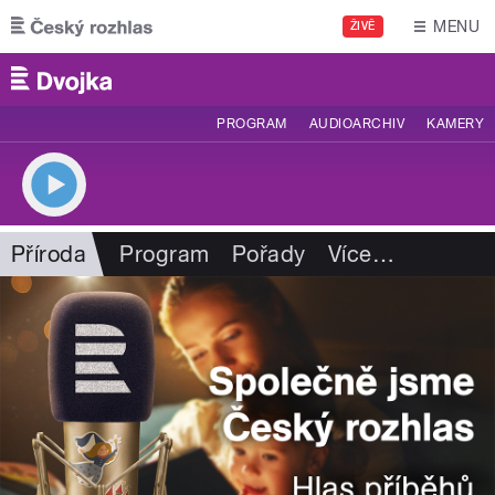
Přejít k hlavnímu obsahu
MENU
ŽIVĚ
PROGRAM
AUDIOARCHIV
KAMERY
Příroda
Program
Pořady
Více
…