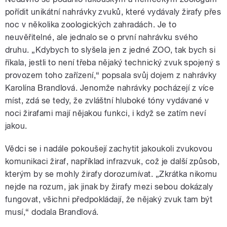
pořídit unikátní nahrávky zvuků, které vydávaly žirafy přes
noc v několika zoologických zahradách. Je to
neuvěřitelné, ale jednalo se o první nahrávku svého
druhu. „Kdybych to slyšela jen z jedné ZOO, tak bych si
říkala, jestli to není třeba nějaký technický zvuk spojený s
provozem toho zařízení,“ popsala svůj dojem z nahrávky
Karolína Brandlová. Jenomže nahrávky pocházejí z více
míst, zdá se tedy, že zvláštní hluboké tóny vydávané v
noci žirafami mají nějakou funkci, i když se zatím neví
jakou.
Vědci se i nadále pokoušejí zachytit jakoukoli zvukovou
komunikaci žiraf, například infrazvuk, což je další způsob,
kterým by se mohly žirafy dorozumívat. „Zkrátka nikomu
nejde na rozum, jak jinak by žirafy mezi sebou dokázaly
fungovat, všichni předpokládají, že nějaký zvuk tam být
musí,“ dodala Brandlová.