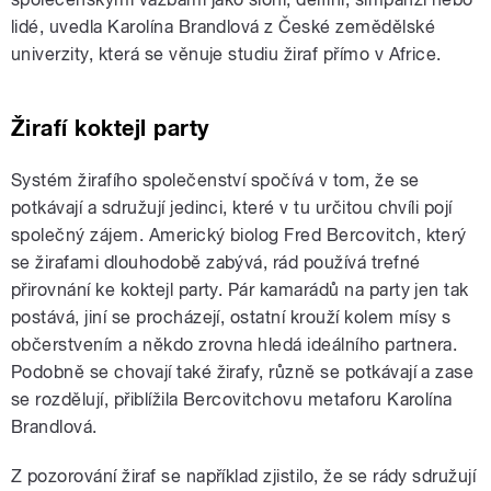
lidé, uvedla Karolína Brandlová z České zemědělské
univerzity, která se věnuje studiu žiraf přímo v Africe.
Žirafí koktejl party
Systém žirafího společenství spočívá v tom, že se
potkávají a sdružují jedinci, které v tu určitou chvíli pojí
společný zájem. Americký biolog Fred Bercovitch, který
se žirafami dlouhodobě zabývá, rád používá trefné
přirovnání ke koktejl party. Pár kamarádů na party jen tak
postává, jiní se procházejí, ostatní krouží kolem mísy s
občerstvením a někdo zrovna hledá ideálního partnera.
Podobně se chovají také žirafy, různě se potkávají a zase
se rozdělují, přiblížila Bercovitchovu metaforu Karolína
Brandlová.
Z pozorování žiraf se například zjistilo, že se rády sdružují