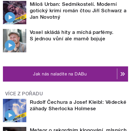
Miloš Urban: Sedmikostelí. Moderní
gotický krimi román čtou Jiří Schwarz a
Jan Novotný
Voxel skládá hity a míchá parfémy.
S jednou vůní ale marně bojuje
Jak nás naladíte na DABu
VÍCE Z POŘADU
Rudolf Čechura a Josef Kleibl: Vědecké
záhady Sherlocka Holmese
Meteor o rekordním klonování, mlsných