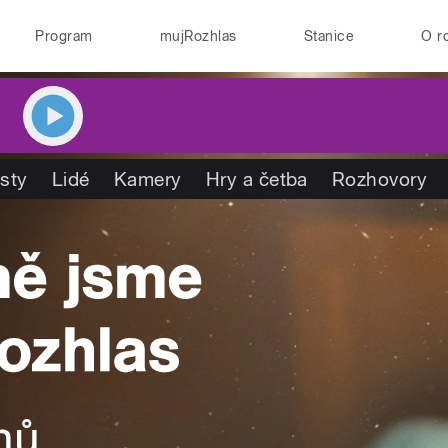
Program
mujRozhlas
Stanice
O r
isty
Lidé
Kamery
Hry a četba
Rozhovory