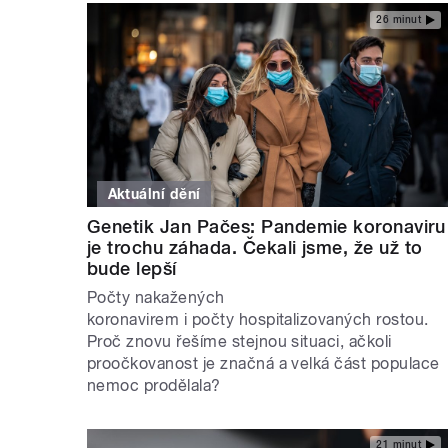
26 minut
Aktuální dění
Genetik Jan Pačes: Pandemie koronaviru
je trochu záhada. Čekali jsme, že už to
bude lepší
Počty nakažených
koronavirem i počty hospitalizovaných rostou.
Proč znovu řešíme stejnou situaci, ačkoli
proočkovanost je značná a velká část populace
nemoc prodělala?
21 minut