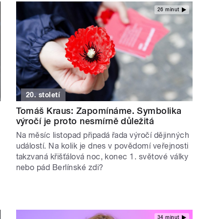
26 minut
20. století
Tomáš Kraus: Zapomínáme. Symbolika
výročí je proto nesmírně důležitá
Na měsíc listopad připadá řada výročí dějinných
událostí. Na kolik je dnes v povědomí veřejnosti
takzvaná křišťálová noc, konec 1. světové války
nebo pád Berlínské zdi?
34 minut