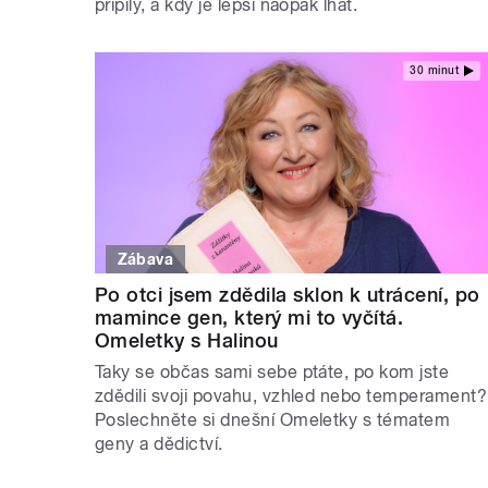
připily, a kdy je lepší naopak lhát.
30 minut
Zábava
Po otci jsem zdědila sklon k utrácení, po
mamince gen, který mi to vyčítá.
Omeletky s Halinou
Taky se občas sami sebe ptáte, po kom jste
zdědili svoji povahu, vzhled nebo temperament?
Poslechněte si dnešní Omeletky s tématem
geny a dědictví.