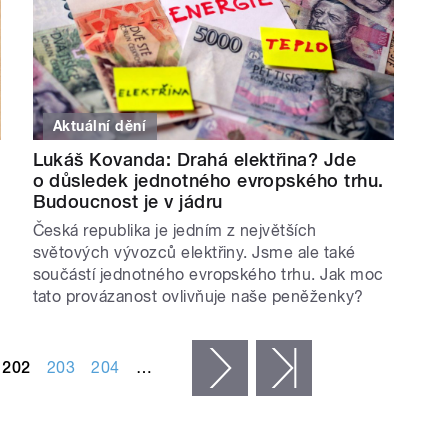
Aktuální dění
Lukáš Kovanda: Drahá elektřina? Jde
o důsledek jednotného evropského trhu.
Budoucnost je v jádru
Česká republika je jedním z největších
světových vývozců elektřiny. Jsme ale také
součástí jednotného evropského trhu. Jak moc
tato provázanost ovlivňuje naše peněženky?
202
203
204
…
následující ›
poslední »