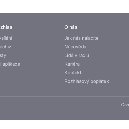
zhlas
O nás
ysílání
Jak nás naladíte
rchiv
Nápověda
sty
Lidé v rádiu
í aplikace
Kariéra
Kontakt
Rozhlasový poplatek
Coo