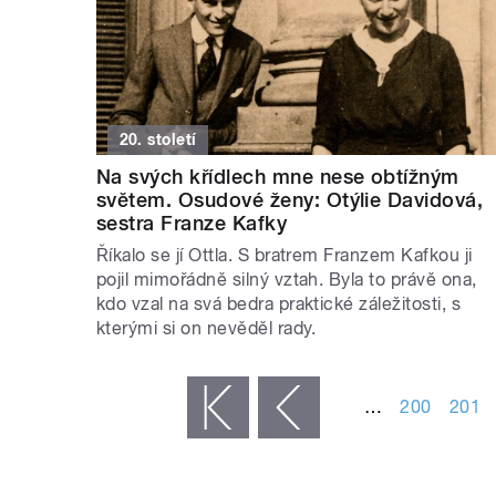
20. století
Na svých křídlech mne nese obtížným
světem. Osudové ženy: Otýlie Davidová,
sestra Franze Kafky
Říkalo se jí Ottla. S bratrem Franzem Kafkou ji
pojil mimořádně silný vztah. Byla to právě ona,
kdo vzal na svá bedra praktické záležitosti, s
kterými si on nevěděl rady.
STRÁNKY
…
200
201
« první
‹ předchozí