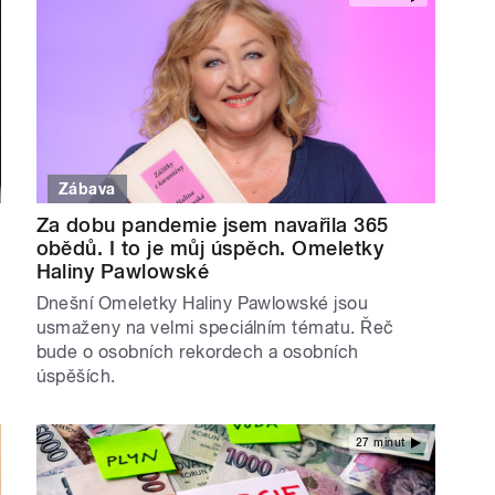
Zábava
Za dobu pandemie jsem navařila 365
obědů. I to je můj úspěch. Omeletky
Haliny Pawlowské
Dnešní Omeletky Haliny Pawlowské jsou
usmaženy na velmi speciálním tématu. Řeč
bude o osobních rekordech a osobních
úspěších.
27 minut