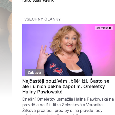
foto:
Aleš Vavřík
VŠECHNY ČLÁNKY
26 minut
Zábava
Nejčastěji používám „bílé“ lži. Často se
ale i u nich pěkně zapotím. Omeletky
Haliny Pawlowské
Dnešní Omeletky usmažila Halina Pawlowská na
pravdě a na lži. Jitka Zelenková a Veronika
Žilková prozradí, proč by si na pravdu rády