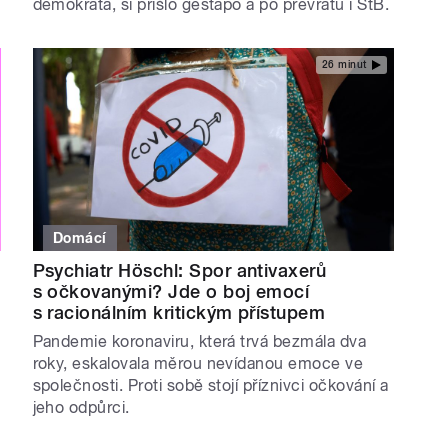
demokrata, si přišlo gestapo a po převratu i StB.
26 minut
Domácí
Psychiatr Höschl: Spor antivaxerů
s očkovanými? Jde o boj emocí
s racionálním kritickým přístupem
Pandemie koronaviru, která trvá bezmála dva
roky, eskalovala měrou nevídanou emoce ve
společnosti. Proti sobě stojí příznivci očkování a
jeho odpůrci.