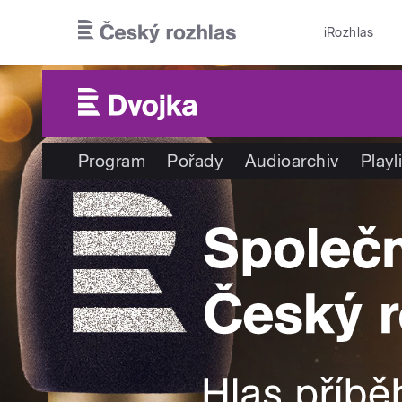
Přejít k hlavnímu obsahu
iRozhlas
Program
Pořady
Audioarchiv
Playl