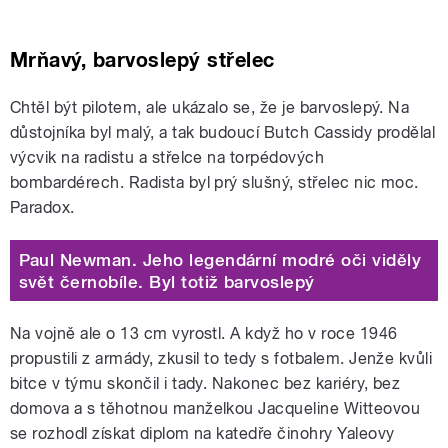
Mrňavý, barvoslepý střelec
Chtěl být pilotem, ale ukázalo se, že je barvoslepý. Na
důstojníka byl malý, a tak budoucí Butch Cassidy prodělal
výcvik na radistu a střelce na torpédových
bombardérech. Radista byl prý slušný, střelec nic moc.
Paradox.
Paul Newman. Jeho legendární modré oči viděly
svět černobíle. Byl totiž barvoslepý
Na vojně ale o 13 cm vyrostl. A když ho v roce 1946
propustili z armády, zkusil to tedy s fotbalem. Jenže kvůli
bitce v týmu skončil i tady. Nakonec bez kariéry, bez
domova a s těhotnou manželkou Jacqueline Witteovou
se rozhodl získat diplom na katedře činohry Yaleovy