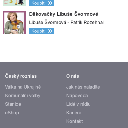
Koupit
Děkovačky Libuše Švormové
Libuše Švormová - Patrik Rozehnal
Koupit
Český rozhlas
O nás
Válka na Ukrajině
Jak nás naladíte
Komunální volby
Nápověda
Stanice
Lidé v rádiu
eShop
Kariéra
Kontakt