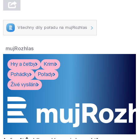
Všechny díly pořadu na mujRozhlas
mujRozhlas
Hry a četby
Krimi
Pohádky
Pořady
Živé vysílání