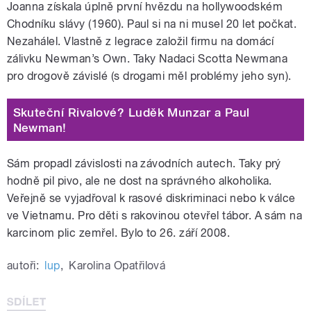
Joanna získala úplně první hvězdu na hollywoodském
Chodníku slávy (1960). Paul si na ni musel 20 let počkat.
Nezahálel. Vlastně z legrace založil firmu na domácí
zálivku Newman’s Own. Taky Nadaci Scotta Newmana
pro drogově závislé (s drogami měl problémy jeho syn).
Skuteční Rivalové? Luděk Munzar a Paul
Newman!
Sám propadl závislosti na závodních autech. Taky prý
hodně pil pivo, ale ne dost na správného alkoholika.
Veřejně se vyjadřoval k rasové diskriminaci nebo k válce
ve Vietnamu. Pro děti s rakovinou otevřel tábor. A sám na
karcinom plic zemřel. Bylo to 26. září 2008.
autoři:
lup
,
Karolina Opatřilová