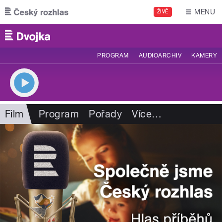
Přejít k hlavnímu obsahu
MENU
ŽIVĚ
PROGRAM
AUDIOARCHIV
KAMERY
Film
Program
Pořady
Více
…