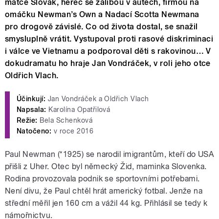
matce Slovák, herec se zálibou v autech, firmou na
omáčku Newman’s Own a Nadací Scotta Newmana
pro drogově závislé. Co od života dostal, se snažil
smysluplně vrátit. Vystupoval proti rasové diskriminaci
i válce ve Vietnamu a podporoval děti s rakovinou… V
dokudramatu ho hraje Jan Vondráček, v roli jeho otce
Oldřich Vlach.
Účinkují:
Jan Vondráček a Oldřich Vlach
Napsala:
Karolína Opatřilová
Režie:
Bela Schenková
Natočeno:
v roce 2016
Paul Newman (*1925) se narodil imigrantům, kteří do USA
přišli z Uher. Otec byl německý Žid, maminka Slovenka.
Rodina provozovala podnik se sportovními potřebami.
Není divu, že Paul chtěl hrát americký fotbal. Jenže na
střední měřil jen 160 cm a vážil 44 kg. Přihlásil se tedy k
námořnictvu.