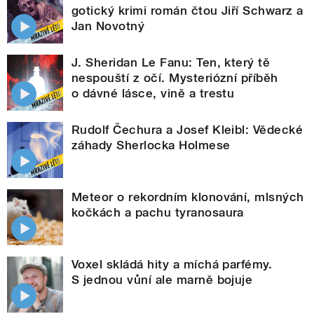
gotický krimi román čtou Jiří Schwarz a
Jan Novotný
J. Sheridan Le Fanu: Ten, který tě
nespouští z očí. Mysteriózní příběh
o dávné lásce, vině a trestu
Rudolf Čechura a Josef Kleibl: Vědecké
záhady Sherlocka Holmese
Meteor o rekordním klonování, mlsných
kočkách a pachu tyranosaura
Voxel skládá hity a míchá parfémy.
S jednou vůní ale marně bojuje