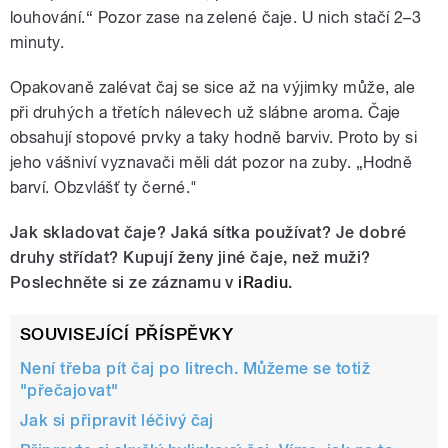
louhování.“ Pozor zase na zelené čaje. U nich stačí 2–3
minuty.
Opakovaně zalévat čaj se sice až na výjimky může, ale
při druhých a třetích nálevech už slábne aroma. Čaje
obsahují stopové prvky a taky hodně barviv. Proto by si
jeho vášniví vyznavači měli dát pozor na zuby. „Hodně
barví. Obzvlášť ty černé."
Jak skladovat čaje? Jaká sítka používat? Je dobré
druhy střídat? Kupují ženy jiné čaje, než muži?
Poslechněte si ze záznamu v
iRadiu
.
SOUVISEJÍCÍ PŘÍSPĚVKY
Není třeba pít čaj po litrech. Můžeme se totiž
"přečajovat"
Jak si připravit léčivý čaj