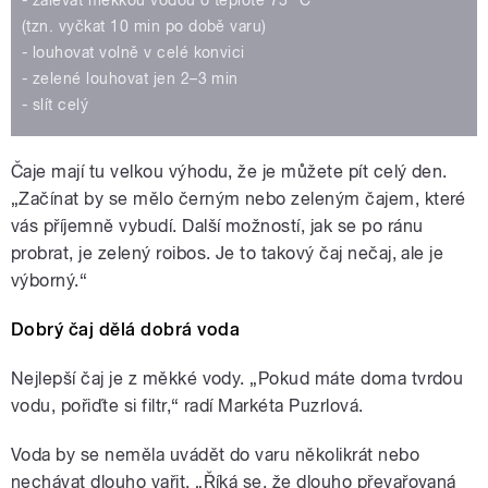
- zalévat měkkou vodou o teplotě 75 °C
(tzn. vyčkat 10 min po době varu)
- louhovat volně v celé konvici
- zelené louhovat jen 2–3 min
- slít celý
Čaje mají tu velkou výhodu, že je můžete pít celý den.
„Začínat by se mělo černým nebo zeleným čajem, které
vás příjemně vybudí. Další možností, jak se po ránu
probrat, je zelený roibos. Je to takový čaj nečaj, ale je
výborný.“
Dobrý čaj dělá dobrá voda
Nejlepší čaj je z měkké vody. „Pokud máte doma tvrdou
vodu, pořiďte si filtr,“ radí Markéta Puzrlová.
Voda by se neměla uvádět do varu několikrát nebo
nechávat dlouho vařit. „Říká se, že dlouho převařovaná