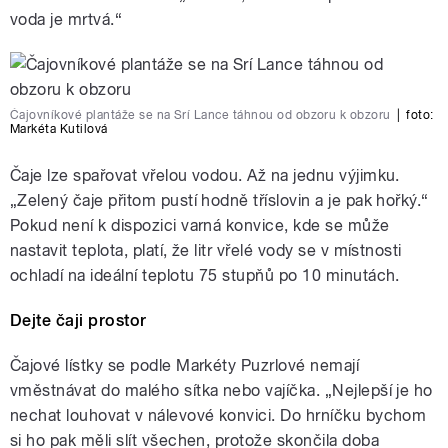
voda je mrtvá.“
Čajovníkové plantáže se na Srí Lance táhnou od obzoru k obzoru
|
foto:
Markéta Kutilová
Čaje lze spařovat vřelou vodou. Až na jednu výjimku.
„Zelený čaje přitom pustí hodně tříslovin a je pak hořký.“
Pokud není k dispozici varná konvice, kde se může
nastavit teplota, platí, že litr vřelé vody se v místnosti
ochladí na ideální teplotu 75 stupňů po 10 minutách.
Dejte čaji prostor
Čajové lístky se podle Markéty Puzrlové nemají
vměstnávat do malého sítka nebo vajíčka. „Nejlepší je ho
nechat louhovat v nálevové konvici. Do hrníčku bychom
si ho pak měli slít všechen, protože skončila doba