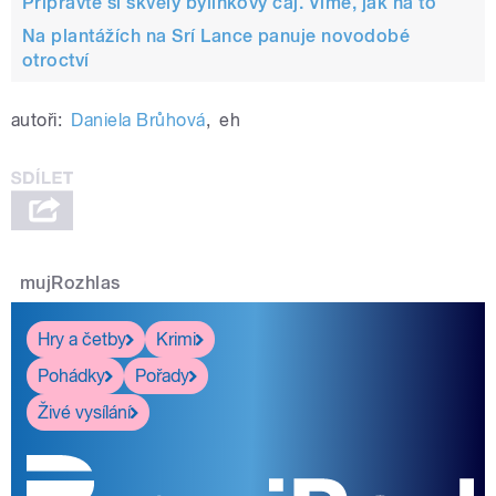
Připravte si skvělý bylinkový čaj. Víme, jak na to
Na plantážích na Srí Lance panuje novodobé
otroctví
autoři:
Daniela Brůhová
,
eh
mujRozhlas
Hry a četby
Krimi
Pohádky
Pořady
Živé vysílání