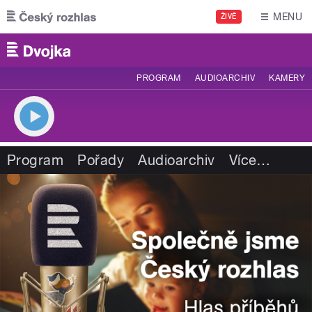
Přejít k hlavnímu obsahu
MENU
ŽIVĚ
PROGRAM
AUDIOARCHIV
KAMERY
Program
Pořady
Audioarchiv
Více
…