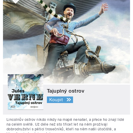
Tajuplný ostrov
Koupit
Lincolnův ostrov nikdo nikdy na mapě nenašel, a přece ho znají lidé
na celém světě. Už déle než sto třicet let na něm prožívají
dobrodružství s pěticí trosečníků, kteří na něm našli útočiště, a