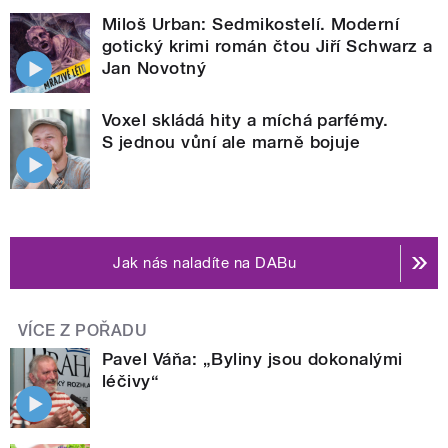
Miloš Urban: Sedmikostelí. Moderní
gotický krimi román čtou Jiří Schwarz a
Jan Novotný
Voxel skládá hity a míchá parfémy.
S jednou vůní ale marně bojuje
Jak nás naladíte na DABu
VÍCE Z POŘADU
Pavel Váňa: „Byliny jsou dokonalými
léčivy“