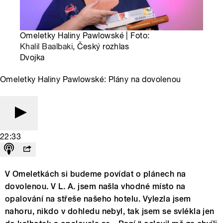
Omeletky Haliny Pawlowské | Foto:
Khalil Baalbaki
, Český rozhlas
Dvojka
Omeletky Haliny Pawlowské: Plány na dovolenou
22:33
V Omeletkách si budeme povídat o plánech na
dovolenou. V L. A. jsem našla vhodné místo na
opalování na střeše našeho hotelu. Vylezla jsem
nahoru, nikdo v dohledu nebyl, tak jsem se svlékla jen