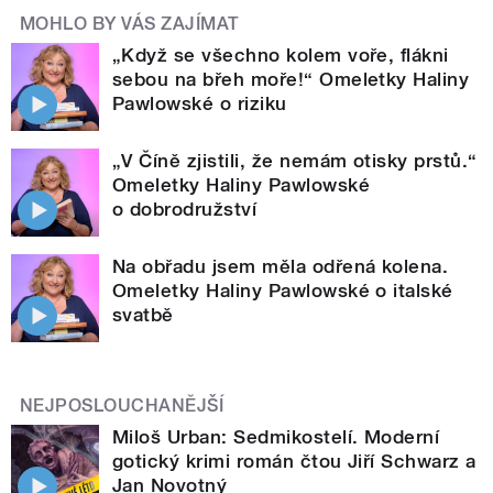
MOHLO BY VÁS ZAJÍMAT
„Když se všechno kolem voře, flákni
sebou na břeh moře!“ Omeletky Haliny
Pawlowské o riziku
„V Číně zjistili, že nemám otisky prstů.“
Omeletky Haliny Pawlowské
o dobrodružství
Na obřadu jsem měla odřená kolena.
Omeletky Haliny Pawlowské o italské
svatbě
NEJPOSLOUCHANĚJŠÍ
Miloš Urban: Sedmikostelí. Moderní
gotický krimi román čtou Jiří Schwarz a
Jan Novotný