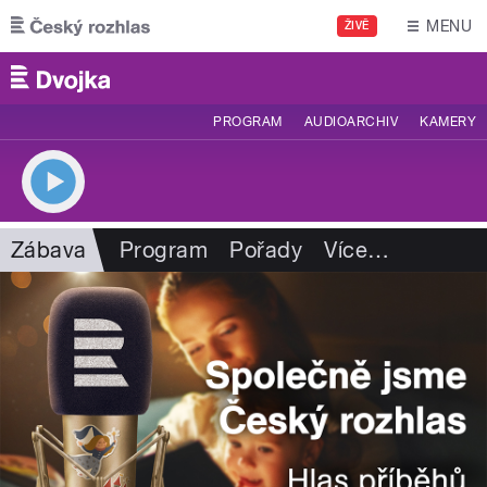
Přejít k hlavnímu obsahu
MENU
ŽIVĚ
PROGRAM
AUDIOARCHIV
KAMERY
Zábava
Program
Pořady
Více
…