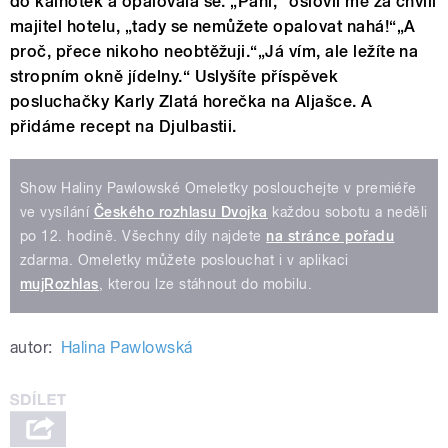
do kalhotek a opalovala se. „Paní,“ oslovil mě za chvíli
majitel hotelu, „tady se nemůžete opalovat nahá!“„A
proč, přece nikoho neobtěžuji.“„Já vím, ale ležíte na
stropním okně jídelny.“ Uslyšíte příspěvek
posluchačky Karly Zlatá horečka na Aljašce. A
přidáme recept na Djulbastii.
Show Haliny Pawlowské Omeletky poslouchejte v premiéře
ve vysílání
Českého rozhlasu Dvojka
každou sobotu a neděli
po 12. hodině. Všechny díly najdete
na stránce pořadu
zdarma. Omeletky můžete poslouchat i v aplikaci
mujRozhlas
, kterou lze stáhnout do mobilu.
autor:
Halina Pawlowská