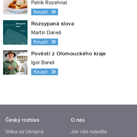
Patrik Rozehnal
Koupit
Rozsypaná slova
Martin Daneš
Koupit
Pověsti z Olomouckého kraje
Igor Bareš
Koupit
Český rozhlas
O nás
Válka na Ukrajině
Jak nás naladíte