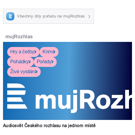
Všechny díly pořadu na mujRozhlas
mujRozhlas
Hry a četby
Krimi
Pohádky
Pořady
Živé vysílání
Audiosvět Českého rozhlasu na jednom místě