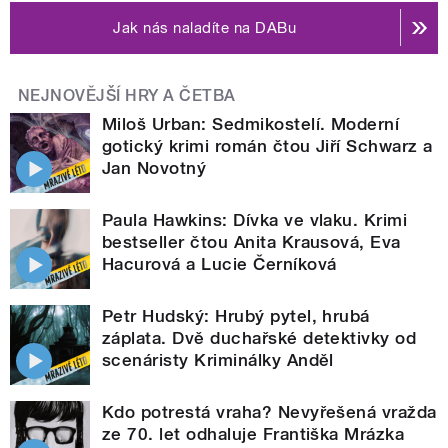
Jak nás naladíte na DABu
NEJNOVĚJŠÍ HRY A ČETBA
Miloš Urban: Sedmikostelí. Moderní
gotický krimi román čtou Jiří Schwarz a
Jan Novotný
Paula Hawkins: Dívka ve vlaku. Krimi
bestseller čtou Anita Krausová, Eva
Hacurová a Lucie Černíková
Petr Hudský: Hrubý pytel, hrubá
záplata. Dvě duchařské detektivky od
scenáristy Kriminálky Anděl
Kdo potrestá vraha? Nevyřešená vražda
ze 70. let odhaluje Františka Mrázka