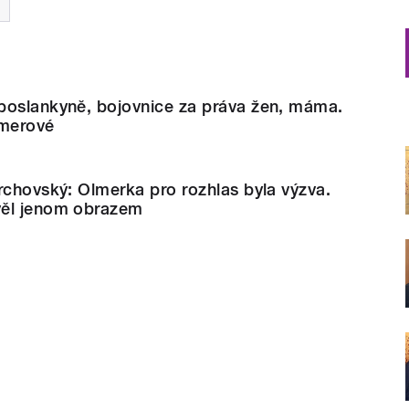
poslankyně, bojovnice za práva žen, máma.
merové
rchovský: Olmerka pro rozhlas byla výzva.
věl jenom obrazem