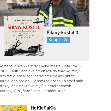
Šikmý kostel 3
Koupit
Románová kronika ztraceného města - léta 1945–
1961. Karin Lednická předkládá do značné míry
převratný, dosavadní paradigma měnící obraz
hornického regionu, jehož zahlazenou historii stále
překrývá tlustá vrstva mýtů a zakořeněných
stereotypů o „černé zemi a rudém kraji“.
HoKlaFaKla