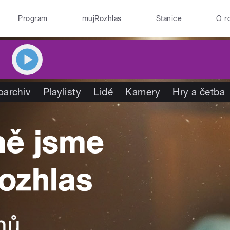
Program
mujRozhlas
Stanice
O r
oarchiv
Playlisty
Lidé
Kamery
Hry a četba