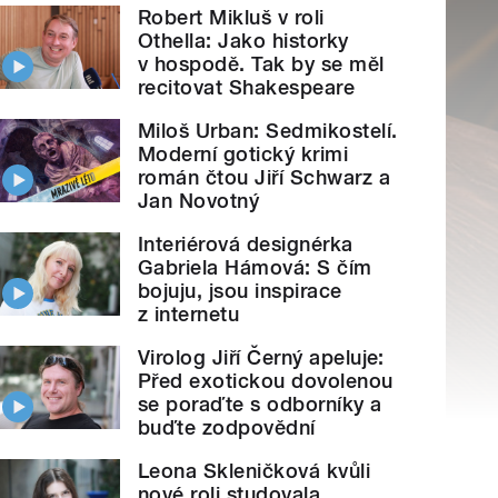
Robert Mikluš v roli
Othella: Jako historky
v hospodě. Tak by se měl
recitovat Shakespeare
Miloš Urban: Sedmikostelí.
Moderní gotický krimi
román čtou Jiří Schwarz a
Jan Novotný
Interiérová designérka
Gabriela Hámová: S čím
bojuju, jsou inspirace
z internetu
Virolog Jiří Černý apeluje:
Před exotickou dovolenou
se poraďte s odborníky a
buďte zodpovědní
Leona Skleničková kvůli
nové roli studovala