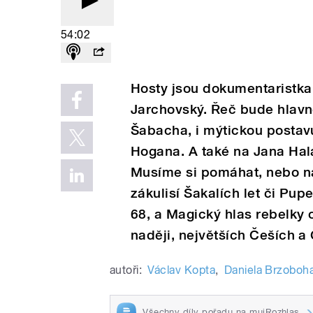
54:02
Hosty jsou dokumentaristka
Jarchovský. Řeč bude hlavn
Šabacha, i mýtickou postav
Hogana. A také na Jana Halas
Musíme si pomáhat, nebo n
zákulisí Šakalích let či Pu
68, a Magický hlas rebelky
naději, největších Češích a
autoři:
Václav Kopta
,
Daniela Brzoboh
Všechny díly pořadu na mujRozhlas