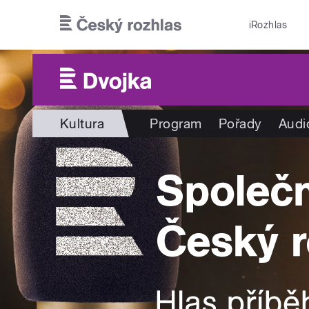
Přejít k hlavnímu obsahu
iRozhlas
Kultura
Program
Pořady
Audi