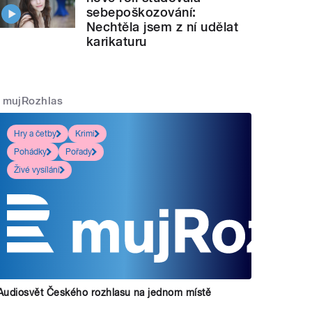
sebepoškozování:
Nechtěla jsem z ní udělat
karikaturu
mujRozhlas
Hry a četby
Krimi
Pohádky
Pořady
Živé vysílání
Audiosvět Českého rozhlasu na jednom místě