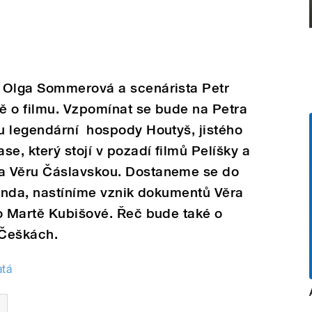
 Olga Sommerová a scenárista Petr
ě o filmu. Vzpomínat se bude na Petra
u legendární hospody Houtyš, jistého
e, který stojí v pozadí filmů Pelíšky a
a Věru Čáslavskou. Dostaneme se do
penda, nastíníme vznik dokumentů Věra
 o Martě Kubišové. Řeč bude také o
 Češkách.
atá