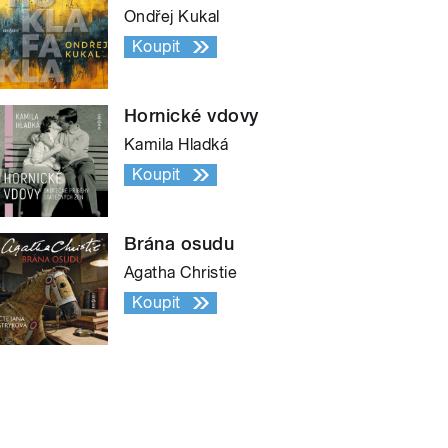
Ondřej Kukal
Koupit
Hornické vdovy
Kamila Hladká
Koupit
Brána osudu
Agatha Christie
Koupit