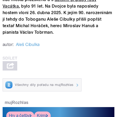
Vacátka
, bylo 91 let. Na Dvojce byla naposledy
hostem vloni 26. dubna 2025. K jejím 90. narozeninám
jí tehdy do Toboganu Aleše Cibulky přišli popřát
textař Michal Horáček, herec Miroslav Hanuš a
pianista Václav Tobrman.
autor:
Aleš Cibulka
Všechny díly pořadu na mujRozhlas
mujRozhlas
Hry a četby
Krimi