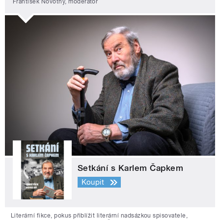
František Novotný, moderátor
Setkání s Karlem Čapkem
Koupit
Literární fikce, pokus přiblížit literární nadsázkou spisovatele,