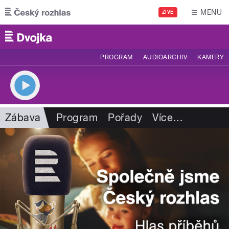
Přejít k hlavnímu obsahu
MENU
ŽIVĚ
PROGRAM
AUDIOARCHIV
KAMERY
Zábava
Program
Pořady
Více
…