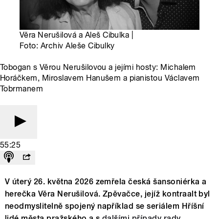
Věra Nerušilová a Aleš Cibulka |
Foto: Archiv Aleše Cibulky
Tobogan s Věrou Nerušilovou a jejími hosty: Michalem
Horáčkem, Miroslavem Hanušem a pianistou Václavem
Tobrmanem
55:25
V úterý 26. května 2026 zemřela česká šansoniérka a
herečka Věra Nerušilová. Zpěvačce, jejíž kontraalt byl
neodmyslitelně spojený například se seriálem Hříšní
lidé města pražského a s
dalšími případy rady