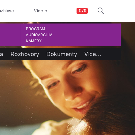
ozhlase
Více
ŽIVĚ
PROGRAM
AUDIOARCHIV
KAMERY
ba
Rozhovory
Dokumenty
Více
…