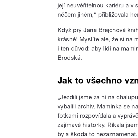
její neuvěřitelnou kariéru a v
něčem jiném,“ přibližovala he
Když prý Jana Brejchová knihu
krásné! Myslíte ale, že si na
i ten důvod: aby lidi na mam
Brodská.
Jak to všechno vzn
„Jezdili jsme za ní na chalup
vybalili archiv. Maminka se n
fotkami rozpovídala a vyprávě
zajímavé historky. Říkala jsem
byla škoda to nezaznamenat.