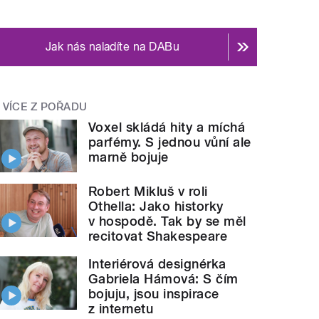
Jak nás naladíte na DABu
VÍCE Z POŘADU
Voxel skládá hity a míchá
parfémy. S jednou vůní ale
marně bojuje
Robert Mikluš v roli
Othella: Jako historky
v hospodě. Tak by se měl
recitovat Shakespeare
Interiérová designérka
Gabriela Hámová: S čím
bojuju, jsou inspirace
z internetu