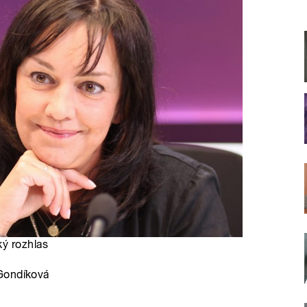
ký rozhlas
Gondíková