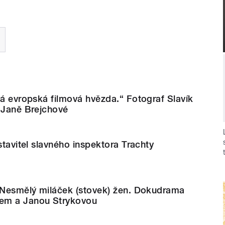
ná evropská filmová hvězda.“ Fotograf Slavík
o Janě Brejchové
stavitel slavného inspektora Trachty
: Nesmělý miláček (stovek) žen. Dokudrama
em a Janou Strykovou