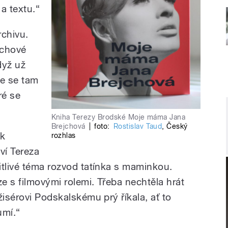
 a textu.“
rchivu.
jchové
dyž už
že se tam
ré se
Kniha Terezy Brodské Moje máma Jana
Brejchová
|
foto:
Rostislav Taud
,
Český
ak
rozhlas
ví Tereza
itlivé téma rozvod tatínka s maminkou.
ze s filmovými rolemi. Třeba nechtěla hrát
žisérovi Podskalskému prý říkala, ať to
umí.“