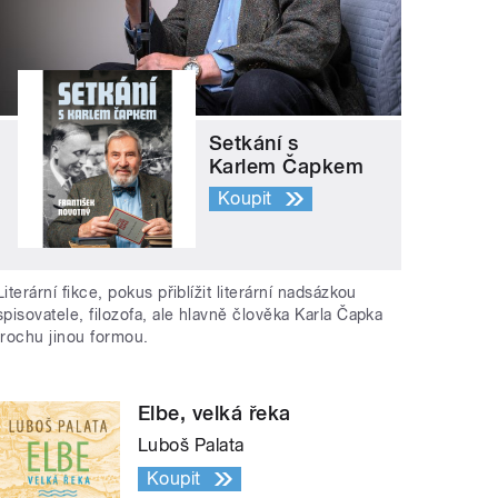
Setkání s
Karlem Čapkem
Koupit
Literární fikce, pokus přiblížit literární nadsázkou
spisovatele, filozofa, ale hlavně člověka Karla Čapka
trochu jinou formou.
Elbe, velká řeka
Luboš Palata
Koupit