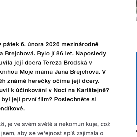
v pátek 6. února 2026 mezinárodně
Brejchová. Bylo jí 86 let. Naposledy
uvila její dcera Tereza Brodská v
s knihou Moje máma Jana Brejchová. V
běh známé herečky očima její dcery.
vil k účinkování v Noci na Karlštejně?
ý byl její první film? Poslechněte si
ondíkové.
eží, je ve svém světě a nekomunikuje, což
 jsem, aby se veřejnost spíš zajímala o