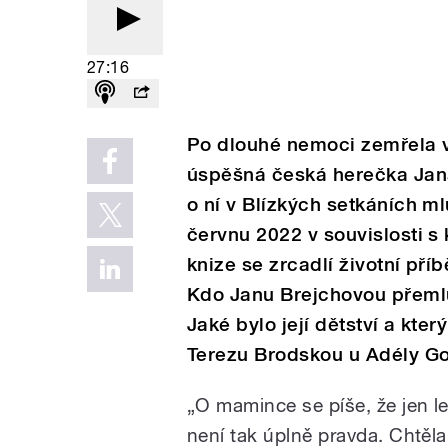
27:16
Po dlouhé nemoci zemřela 
úspěšná česká herečka Jana 
o ní v Blízkých setkáních ml
červnu 2022 v souvislosti 
knize se zrcadlí životní pří
Kdo Janu Brejchovou přemlu
Jaké bylo její dětství a kter
Terezu Brodskou u Adély G
„O mamince se píše, že jen l
není tak úplně pravda. Chtěla