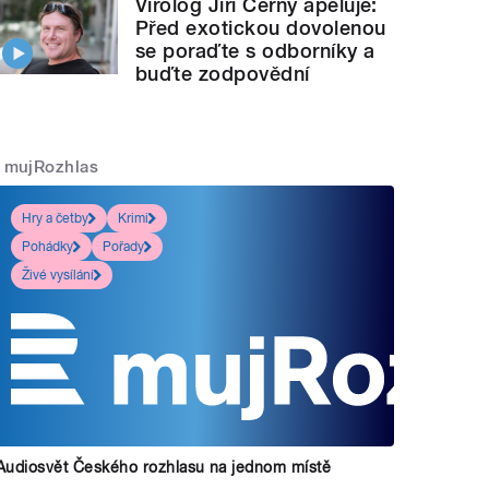
Virolog Jiří Černý apeluje:
Před exotickou dovolenou
se poraďte s odborníky a
buďte zodpovědní
mujRozhlas
Hry a četby
Krimi
Pohádky
Pořady
Živé vysílání
Audiosvět Českého rozhlasu na jednom místě