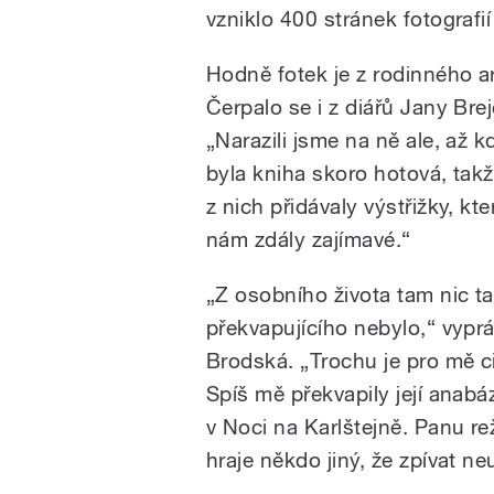
vzniklo 400 stránek fotografií
Hodně fotek je z rodinného a
Čerpalo se i z diářů Jany Bre
„Narazili jsme na ně ale, až k
byla kniha skoro hotová, tak
z nich přidávaly výstřižky, kte
nám zdály zajímavé.“
„Z osobního života tam nic t
překvapujícího nebylo,“ vyprá
Brodská.
„
Trochu je pro mě c
Spíš mě překvapily její anabá
v Noci na Karlštejně. Panu re
hraje někdo jiný, že zpívat ne