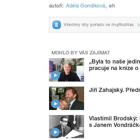
autoři:
Adéla Gondíková
,
eh
Všechny díly pořadu na mujRozhlas
MOHLO BY VÁS ZAJÍMAT
„Byla to naše jedi
pracuje na knize 
Jiří Zahajský. Před
Vlastimil Brodský
s Janem Vondráčk