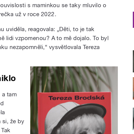
 souvislosti s maminkou se taky mluvilo o
rečka už v roce 2022.
 uviděla, reagovala: „Děti, to je tak
 mě lidi vzpomenou? A to mě dojalo. To byl
inku nezapomněli,“ vysvětlovala Tereza
iklo
u a tam
ad
la
 si, že by
 Tak