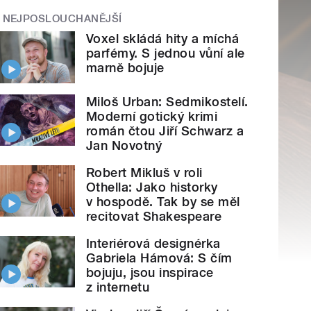
NEJPOSLOUCHANĚJŠÍ
Voxel skládá hity a míchá
parfémy. S jednou vůní ale
marně bojuje
Miloš Urban: Sedmikostelí.
Moderní gotický krimi
román čtou Jiří Schwarz a
Jan Novotný
Robert Mikluš v roli
Othella: Jako historky
v hospodě. Tak by se měl
recitovat Shakespeare
Interiérová designérka
Gabriela Hámová: S čím
bojuju, jsou inspirace
z internetu