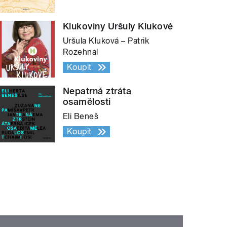
Klukoviny Uršuly Klukové
Uršula Kluková – Patrik
Rozehnal
Koupit
Nepatrná ztráta
osamělosti
Eli Beneš
Koupit