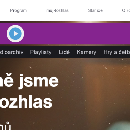
Program
mujRozhlas
Stanice
O r
dioarchiv
Playlisty
Lidé
Kamery
Hry a čet