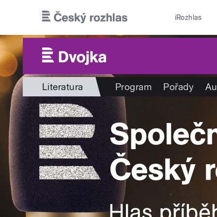
Přejít k hlavnímu obsahu
iRozhlas
Literatura
Program
Pořady
Au