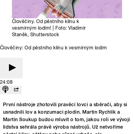
Člověčiny. Od pěstního klínu k
vesmírným lodím! | Foto: Vladimír
Staněk, Shutterstock
Člověčiny: Od pěstního klínu k vesmírným lodím
24:08
První nástroje zhotovili pravěcí lovci a sběrači, aby si
usnadnili lov a konzumaci plodin. Martin Rychlík a
Martin Soukup budou mluvit o tom, jakou roli ve vývoji
lidstva sehrála právě výroba nástrojů. Už netvoříme