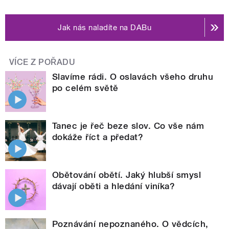
Jak nás naladíte na DABu
VÍCE Z POŘADU
Slavíme rádi. O oslavách všeho druhu
po celém světě
Tanec je řeč beze slov. Co vše nám
dokáže říct a předat?
Obětování obětí. Jaký hlubší smysl
dávají oběti a hledání viníka?
Poznávání nepoznaného. O vědcích,