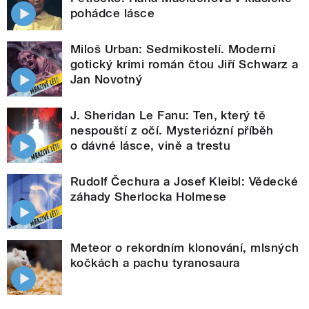
pohádce lásce
Miloš Urban: Sedmikostelí. Moderní
gotický krimi román čtou Jiří Schwarz a
Jan Novotný
J. Sheridan Le Fanu: Ten, který tě
nespouští z očí. Mysteriózní příběh
o dávné lásce, vině a trestu
Rudolf Čechura a Josef Kleibl: Vědecké
záhady Sherlocka Holmese
Meteor o rekordním klonování, mlsných
kočkách a pachu tyranosaura