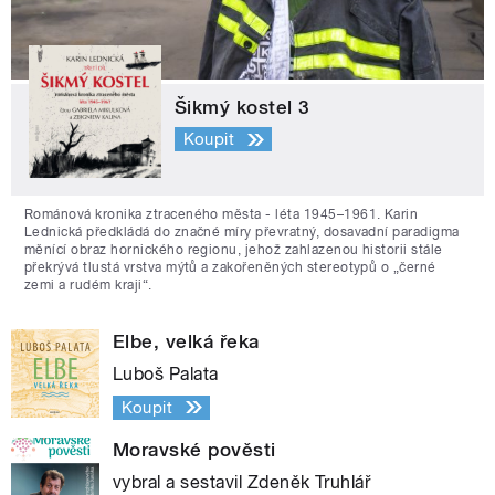
Šikmý kostel 3
Koupit
Románová kronika ztraceného města - léta 1945–1961. Karin
Lednická předkládá do značné míry převratný, dosavadní paradigma
měnící obraz hornického regionu, jehož zahlazenou historii stále
překrývá tlustá vrstva mýtů a zakořeněných stereotypů o „černé
zemi a rudém kraji“.
Elbe, velká řeka
Luboš Palata
Koupit
Moravské pověsti
vybral a sestavil Zdeněk Truhlář