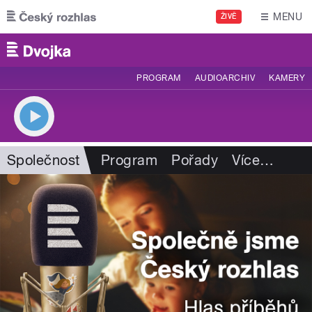
Přejít k hlavnímu obsahu
MENU
ŽIVĚ
PROGRAM
AUDIOARCHIV
KAMERY
Společnost
Program
Pořady
Více
…