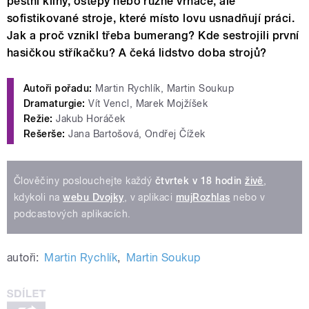
pěstní klíny, oštěpy nebo různé vrhače, ale
sofistikované stroje, které místo lovu usnadňují práci.
Jak a proč vznikl třeba bumerang? Kde sestrojili první
hasičkou stříkačku? A čeká lidstvo doba strojů?
Autoři pořadu:
Martin Rychlík, Martin Soukup
Dramaturgie:
Vít Vencl, Marek Mojžíšek
Režie:
Jakub Horáček
Rešerše:
Jana Bartošová, Ondřej Čížek
Člověčiny poslouchejte každý
čtvrtek v 18 hodin
živě
,
kdykoli na
webu Dvojky
, v aplikaci
mujRozhlas
nebo v
podcastových aplikacích.
autoři:
Martin Rychlík
,
Martin Soukup