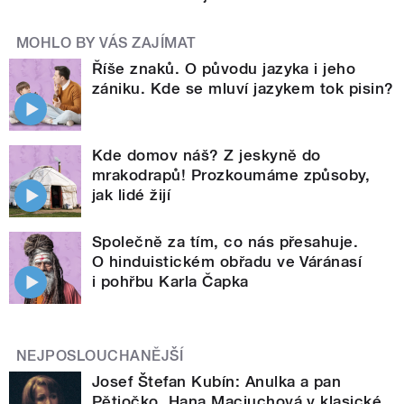
MOHLO BY VÁS ZAJÍMAT
Říše znaků. O původu jazyka i jeho
zániku. Kde se mluví jazykem tok pisin?
Kde domov náš? Z jeskyně do
mrakodrapů! Prozkoumáme způsoby,
jak lidé žijí
Společně za tím, co nás přesahuje.
O hinduistickém obřadu ve Váránasí
i pohřbu Karla Čapka
NEJPOSLOUCHANĚJŠÍ
Josef Štefan Kubín: Anulka a pan
Pětiočko. Hana Maciuchová v klasické