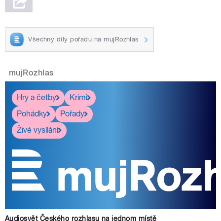
Všechny díly pořadu na mujRozhlas
mujRozhlas
Hry a četby
Krimi
Pohádky
Pořady
Živé vysílání
Audiosvět Českého rozhlasu na jednom místě