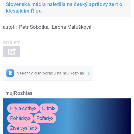
Slovenská média naletěla na český aprílový žert o
klesajícím Řípu
autoři:
Petr Sobotka
,
Leona Matušková
Všechny díly pořadu na mujRozhlas
mujRozhlas
Hry a četby
Krimi
Pohádky
Pořady
Živé vysílání