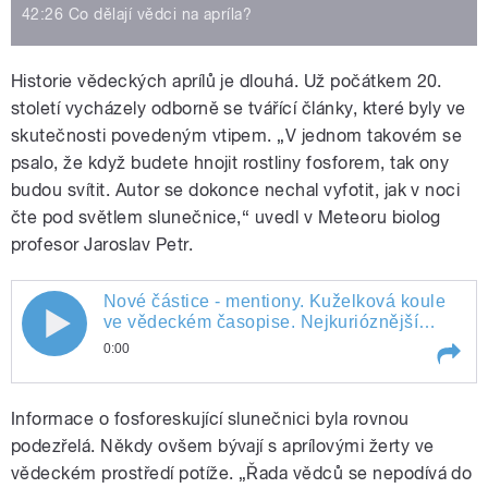
42:26 Co dělají vědci na apríla?
Historie vědeckých aprílů je dlouhá. Už počátkem 20.
století vycházely odborně se tvářící články, které byly ve
skutečnosti povedeným vtipem. „V jednom takovém se
psalo, že když budete hnojit rostliny fosforem, tak ony
budou svítit. Autor se dokonce nechal vyfotit, jak v noci
čte pod světlem slunečnice,“ uvedl v Meteoru biolog
profesor Jaroslav Petr.
Nové částice - mentiony. Kuželková koule
ve vědeckém časopise. Nejkurióznější
hvězdárna. Jak proměnit jednu minci v
0:00
druhou. Umělá sladidla nás neošálí. Jak
souvisí abeceda s velkým třeskem. Co
Play /
Nové částice - mentiony. Kuželková koule ve vědeckém časopise. Nejkurióznější hvězdárna. Jak proměnit jednu minci v druhou. Umělá sladidla nás neošálí. Jak souvisí abeceda s velkým třeskem. Co dělají vědci na Apríla?
dělají vědci na Apríla?
Informace o fosforeskující slunečnici byla rovnou
podezřelá. Někdy ovšem bývají s aprílovými žerty ve
vědeckém prostředí potíže. „Řada vědců se nepodívá do