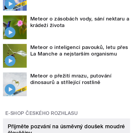
Meteor o zásobách vody, sání nektaru a
krádeži života
Meteor o inteligenci pavouků, letu přes
La Manche a nejstarším organismu
Meteor o přežití mrazu, putování
dinosaurů a střílející rostlině
E-SHOP ČESKÉHO ROZHLASU
Přijměte pozvání na úsměvný doušek moudré
člověčiny.