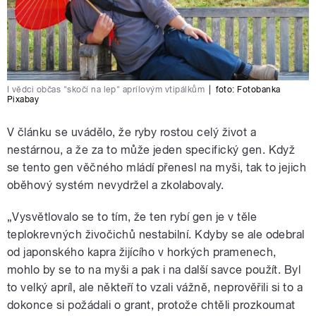
I vědci občas "skočí na lep" aprílovým vtipálkům
|
foto:
Fotobanka
Pixabay
V článku se uvádělo, že ryby rostou celý život a
nestárnou, a že za to může jeden specifický gen. Když
se tento gen věčného mládí přenesl na myši, tak to jejich
oběhový systém nevydržel a zkolabovaly.
„Vysvětlovalo se to tím, že ten rybí gen je v těle
teplokrevných živočichů nestabilní. Kdyby se ale odebral
od japonského kapra žijícího v horkých pramenech,
mohlo by se to na myši a pak i na další savce použít. Byl
to velký apríl, ale někteří to vzali vážně, neprověřili si to a
dokonce si požádali o grant, protože chtěli prozkoumat