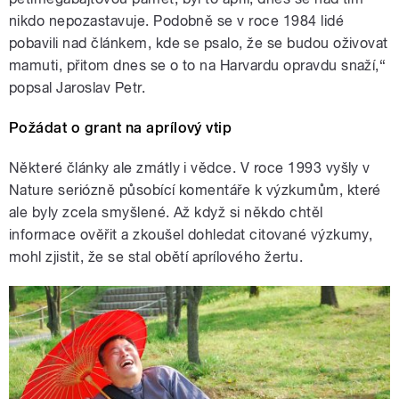
nikdo nepozastavuje. Podobně se v roce 1984 lidé
pobavili nad článkem, kde se psalo, že se budou oživovat
mamuti, přitom dnes se o to na Harvardu opravdu snaží,“
popsal Jaroslav Petr.
Požádat o grant na aprílový vtip
Některé články ale zmátly i vědce. V roce 1993 vyšly v
Nature seriózně působící komentáře k výzkumům, které
ale byly zcela smyšlené. Až když si někdo chtěl
informace ověřit a zkoušel dohledat citované výzkumy,
mohl zjistit, že se stal obětí aprílového žertu.