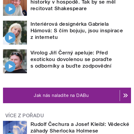
historky v hospodě. Tak by se měl
recitovat Shakespeare
Interiérová designérka Gabriela
Hámová: S čím bojuju, jsou inspirace
z internetu
Virolog Jiří Černý apeluje: Před
exotickou dovolenou se poraďte
s odborníky a buďte zodpovědní
Jak nás naladíte na DABu
VÍCE Z POŘADU
Rudolf Čechura a Josef Kleibl: Vědecké
záhady Sherlocka Holmese