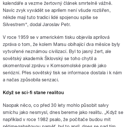
kalendáře a vezme žertovný článek smrtelně vážně.
Navíc zvyk vyvádět se aprílem není všude rozšířen,
někde mají tuto tradici lidé spojenou spíše se
Silvestrem“, dodal Jaroslav Petr.
pause
V roce 1959 se v americkém tisku objevila aprílová
zpráva o tom, že kolem Marsu obíhající dva měsíce byly
vytvořené neznámou civilizací. Byl to jasný žert, ale
sovětský akademik Šklovský se toho chytil a
okomentoval zprávu v Komsomolské pravdě jako
seriózní. Přes sovětský tisk se informace dostala i k nám
a načas způsobila senzaci.
Když se sci-fi stane realitou
Naopak něco, co před 30 lety mohlo působit salvy
smíchu jako nesmysl, dnes bereme jako realitu. „Když se
například v roce 1982 psalo, že počítače budou mít
pětimegabajtovou paměť, byl to apríl, dnes se nad tím