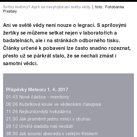
Svítící květiny? Apríl se nevyhýbá ani světu vědy
|
foto:
Fotobanka
Pixabay
Ani ve světě vědy není nouze o legraci. S aprílovými
žertíky se můžeme setkat nejen v laboratořích a
badatelnách, ale i na stránkách odborného tisku.
Články určené k pobavení lze často snadno rozeznat,
přesto už se párkrát stalo, že se nechali zmást i
samotní vědci.
Příspěvky Meteoru 1. 4. 2017
01:43 Nové částice - mentiony
06:26 Kuželková koule ve vědeckém časopise
11:26 Nejkurióznější hvězdárna
21:30 Jak proměnit jednu minci v druhou
29:12 Umělá sladidla nás neošálí
38:30 Jak souvisí abeceda s velkým třeskem