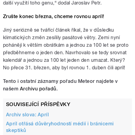
další využití toho genu,“ dodal Jaroslav Petr.
Zrušte konec března, chceme rovnou apríl!
Jiný seriózně se tvářící článek říkal, že v důsledku
klimatických změn zesílily pasátové větry. Zemi nyní
pohánějí k větším obrátkám a jednou za 100 let se proto
předběhneme o jeden den. Navrhovalo se tedy srovnat
kalendář a jednou za 100 let jeden den umazat. Který?
No přece 31. březen, aby byl rovnou 1. duben čili apríl!
Tento i ostatní záznamy pořadu Meteor najdete v
našem
Archivu pořadů
.
SOUVISEJÍCÍ PŘÍSPĚVKY
Archiv slova: Apríl
Apríl otřásá důvěryhodností médií i bránicemi
skeptiků